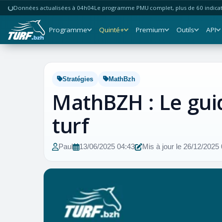
Données actualisées à 04h04
Le programme PMU complet, plus de 60 indicate
Programme
Quinté+
Premium
Outils
API
Stratégies
MathBzh
MathBZH : Le gui
turf
Paul
13/06/2025 04:43
Mis à jour le 26/12/2025