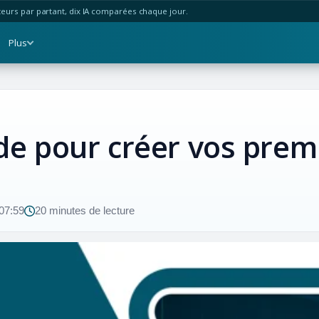
urs par partant, dix IA comparées chaque jour.
Plus
de pour créer vos prem
 07:59
20 minutes de lecture