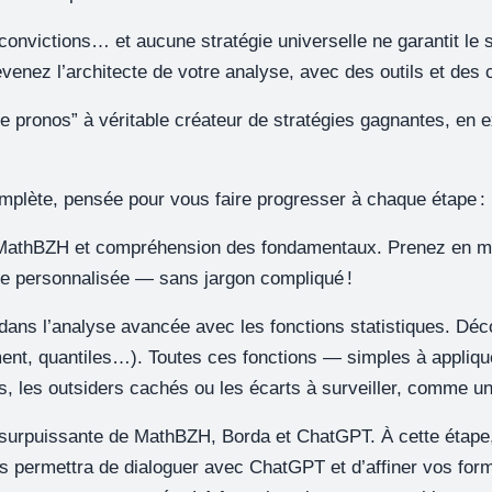
convictions… et aucune stratégie universelle ne garantit le 
enez l’architecte de votre analyse, avec des outils et des c
pronos” à véritable créateur de stratégies gagnantes, en ex
omplète, pensée pour vous faire progresser à chaque étape :
athBZH et compréhension des fondamentaux. Prenez en main 
le personnalisée — sans jargon compliqué !
dans l’analyse avancée avec les fonctions statistiques. Déc
t, quantiles…). Toutes ces fonctions — simples à appliquer
s, les outsiders cachés ou les écarts à surveiller, comme un
e surpuissante de MathBZH, Borda et ChatGPT. À cette étape,
 permettra de dialoguer avec ChatGPT et d’affiner vos formu