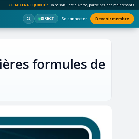
⚡ CHALLENGE QUINTÉ :
la saison 8 est ouverte, participez dès maintenant !
Se connecter
Devenir membre
DIRECT
ières formules de