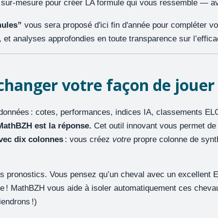
de sur-mesure pour créer LA formule qui vous ressemble — ave
mules”
vous sera proposé d'ici fin d'année pour compléter vot
t analyses approfondies en toute transparence sur l’effica
hanger votre façon de jouer
données : cotes, performances, indices IA, classements ELO
MathBZH est la réponse.
Cet outil innovant vous permet de
avec dix colonnes
: vous créez
votre
propre colonne de synth
 pronostics. Vous pensez qu’un cheval avec un excellent EL
te ! MathBZH vous aide à isoler automatiquement ces chevau
iendrons !)