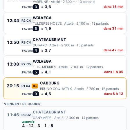
VARENNE ·
Attelé · 2 300 m · 13 partants
3,6
3
dans 15 min
à
FAVORI
WOLVEGA
12:34
R2 C4
TULDERSE HOEVE ·
Attelé · 2 100 m · 13 partants
1,9
5
dans 31 min
à
FAVORI
CHATEAUBRIANT
12:50
R3 C4
DU PARC ·
Attelé · 2 300 m · 15 partants
3,7
4
dans 47 min
à
FAVORI
WOLVEGA
13:08
R2 C5
F. TR. MERRIES ·
Attelé · 2 100 m · 12 partants
4,1
5
dans 1 h 05
à
FAVORI
CABOURG
20:15
R1 C4
Q+
BRUNO COQUATRIX ·
Attelé · 2 750 m · 16 partants
4,5
9
dans 8 h 12
à
FAVORI
VIENNENT DE COURIR
CHATEAUBRIANT
11:46
R3 C2
GANYMEDE ·
Attelé · 2 400 m · 14 partants
ARRIVÉE
4 - 12 - 3 - 1 - 5