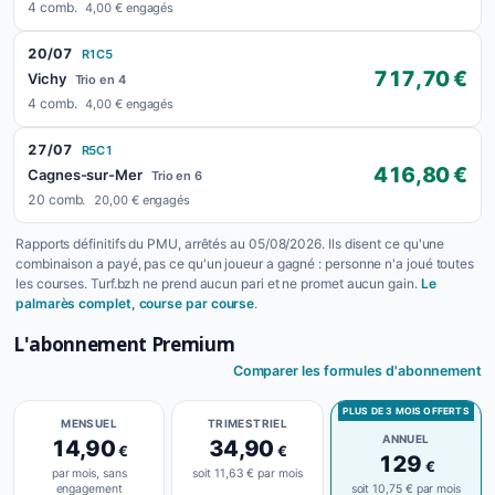
4 comb.
4,00 € engagés
20/07
R1C5
717,70 €
Vichy
Trio en 4
4 comb.
4,00 € engagés
27/07
R5C1
416,80 €
Cagnes-sur-Mer
Trio en 6
20 comb.
20,00 € engagés
Rapports définitifs du PMU, arrêtés au 05/08/2026. Ils disent ce qu'une
combinaison a payé, pas ce qu'un joueur a gagné : personne n'a joué toutes
les courses. Turf.bzh ne prend aucun pari et ne promet aucun gain.
Le
palmarès complet, course par course
.
L'abonnement Premium
Comparer les formules d'abonnement
PLUS DE 3 MOIS OFFERTS
MENSUEL
TRIMESTRIEL
ANNUEL
14,90
34,90
€
€
129
€
par mois, sans
soit 11,63 € par mois
engagement
soit 10,75 € par mois