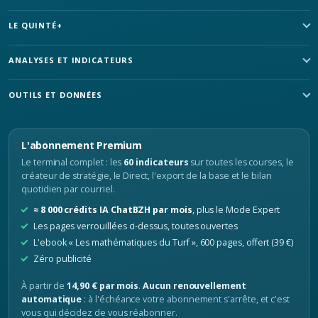
LE QUINTÉ+
ANALYSES ET INDICATEURS
OUTILS ET DONNÉES
L'abonnement Premium
Le terminal complet : les
60 indicateurs
sur toutes les courses, le
créateur de stratégie, le Direct, l'export de la base et le bilan
quotidien par courriel.
≈ 8 000 crédits IA ChatBZH par mois
, plus le Mode Expert
Les pages verrouillées ci-dessus, toutes ouvertes
L'ebook « Les mathématiques du Turf », 600 pages, offert (39 €)
Zéro publicité
À partir de
14,90 € par mois
.
Aucun renouvellement
automatique
: à l'échéance votre abonnement s'arrête, et c'est
vous qui décidez de vous réabonner.