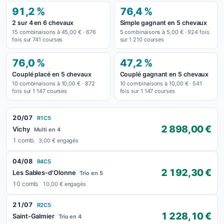
91,2 %
76,4 %
2 sur 4 en 6 chevaux
Simple gagnant en 5 chevaux
15 combinaisons à 45,00 € · 676
5 combinaisons à 5,00 € · 924 fois
fois sur 741 courses
sur 1 210 courses
76,0 %
47,2 %
Couplé placé en 5 chevaux
Couplé gagnant en 5 chevaux
10 combinaisons à 10,00 € · 872
10 combinaisons à 10,00 € · 541
fois sur 1 147 courses
fois sur 1 147 courses
20/07
R1C5
2 898,00 €
Vichy
Multi en 4
1 comb.
3,00 € engagés
04/08
R4C5
2 192,30 €
Les Sables-d'Olonne
Trio en 5
10 comb.
10,00 € engagés
21/07
R2C5
1 228,10 €
Saint-Galmier
Trio en 4