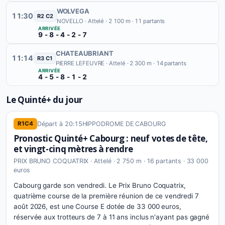
WOLVEGA
11:30
R2 C2
NOVELLO ·
Attelé · 2 100 m · 11 partants
ARRIVÉE
9 - 8 - 4 - 2 - 7
CHATEAUBRIANT
11:14
R3 C1
PIERRE LEFEUVRE ·
Attelé · 2 300 m · 14 partants
ARRIVÉE
4 - 5 - 8 - 1 - 2
Le Quinté+ du jour
Départ à 20:15
HIPPODROME DE CABOURG
R1C4
Pronostic Quinté+ Cabourg : neuf votes de tête,
et vingt-cinq mètres à rendre
PRIX BRUNO COQUATRIX · Attelé · 2 750 m · 16 partants · 33 000
euros
Cabourg garde son vendredi. Le Prix Bruno Coquatrix,
quatrième course de la première réunion de ce vendredi 7
août 2026, est une Course E dotée de 33 000 euros,
réservée aux trotteurs de 7 à 11 ans inclus n'ayant pas gagné