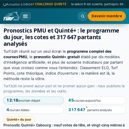
Actualisé à 04h04
⚡ CHALLENGE QUINTÉ :
la saison 8 est ouverte, participez dès maintenant !
Devenir membre
Pronostics PMU et Quinté+ : le programme
du jour, les cotes et 317 647 partants
analysés
Turf.bzh réunit sur un seul écran le
programme complet des
courses PMU
, le
pronostic Quinté+ gratuit
établi par dix modèles
d'intelligence artificielle, et plus de soixante indicateurs par partant
que vous croisez comme vous l'entendez. Classement ELO, Turf
Points, cote théorique, indice d'ouverture : la matière est là, la
méthode reste la vôtre.
Turf.bzh ne prend aucun pari et ne promet aucun gain : nous publions le
programme, les données et les outils.
12:18
45
prochain départ
courses aujourd'hui
*
4
317 647
courses lisibles
partants analysés
Quinté+ du jour
Pronostic Quinté+ Cabourg : neuf votes de tête, et vingt-cinq mètres à