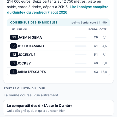
214 000 euros. Seize partants sur 2 750 mètres, piste en
sable, corde à droite, départ à 20h15.
Lire l'analyse complète
du Quinté+ du vendredi 7 août 2026
CONSENSUS DES 10 MODÈLES
points Borda, cote à 11h50
N°
CHEVAL
BORDA
COTE
JASMIN GEMA
15
79
5,1
JOKER D'AMARO
9
61
4,5
JOCELYNE
12
51
7,1
JOCKEY
6
49
6,6
JAINA D'ESSARTS
1
43
15,0
TOUT LE QUINTÉ+ DU JOUR
La même course, vue autrement.
Le comparatif des dix IA sur le Quinté+
Qui a désigné quoi, et qui a eu raison hier