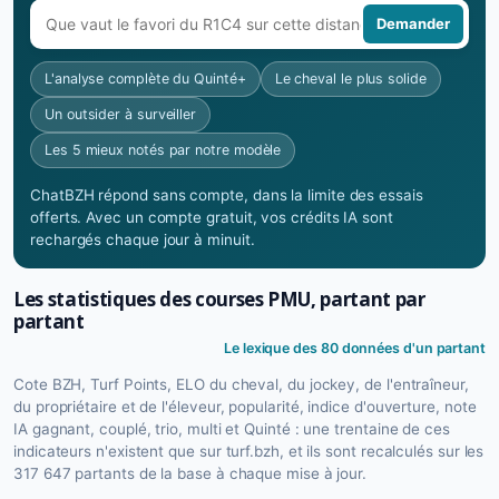
Demander
L'analyse complète du Quinté+
Le cheval le plus solide
Un outsider à surveiller
Les 5 mieux notés par notre modèle
ChatBZH répond sans compte, dans la limite des essais
offerts. Avec un compte gratuit, vos crédits IA sont
rechargés chaque jour à minuit.
Les statistiques des courses PMU, partant par
partant
Le lexique des 80 données d'un partant
Cote BZH, Turf Points, ELO du cheval, du jockey, de l'entraîneur,
du propriétaire et de l'éleveur, popularité, indice d'ouverture, note
IA gagnant, couplé, trio, multi et Quinté : une trentaine de ces
indicateurs n'existent que sur turf.bzh, et ils sont recalculés sur les
317 647 partants de la base à chaque mise à jour.