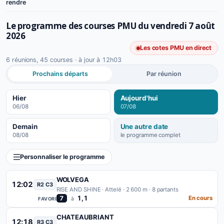
rendre
Le programme des courses PMU du
vendredi 7 août
2026
Les cotes PMU en direct
6 réunions, 45 courses
· à jour à 12h03
Prochains départs
Par réunion
Hier
Aujourd'hui
06/08
07/08
Demain
Une autre date
08/08
le programme complet
Personnaliser le programme
WOLVEGA
12:02
R2 C3
RISE AND SHINE ·
Attelé · 2 600 m · 8 partants
1,1
7
En cours
à
FAVORI
CHATEAUBRIANT
12:18
R3 C3