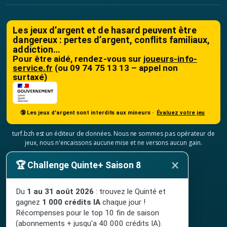
Les jeux d’argent et de hasard peuvent être
dangereux : pertes d’argent, conflits familiaux,
addiction…
Pour être aidé, rendez-vous sur
joueurs-info-
service.fr
(ou 09 74 75 13 13 – appel non
surtaxé)
🔞 Les jeux d'argent sont interdits aux mineurs ·
Évaluez votre jeu
turf.bzh est un éditeur de données. Nous ne sommes pas opérateur de
jeux, nous n'encaissons aucune mise et ne versons aucun gain.
×
Mentions légales
🏆 Challenge Quinte+ Saison 8
Conditions générales de vente
À propos
Du
1 au 31 août 2026
: trouvez le Quinté et
gagnez
1 000 crédits IA
chaque jour !
Contact
Récompenses pour le top 10 fin de saison
Confidentialité
(abonnements + jusqu'a 40 000 crédits IA).