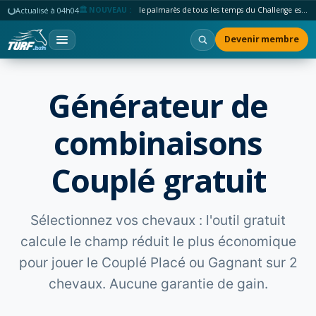
Actualisé à 04h04
🏛️ NOUVEAU :
le palmarès de tous les temps du Challenge est en ligne.
Devenir membre
Générateur de
combinaisons
Couplé gratuit
Sélectionnez vos chevaux : l'outil gratuit
calcule le champ réduit le plus économique
pour jouer le Couplé Placé ou Gagnant sur 2
chevaux. Aucune garantie de gain.