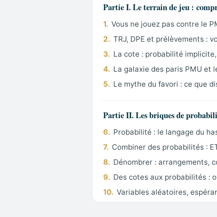
Partie I. Le terrain de jeu : comp
1.
Vous ne jouez pas contre le P
2.
TRJ, DPE et prélèvements : v
3.
La cote : probabilité implicite
4.
La galaxie des paris PMU et 
5.
Le mythe du favori : ce que di
Partie II. Les briques de probabil
6.
Probabilité : le langage du ha
7.
Combiner des probabilités : E
8.
Dénombrer : arrangements, co
9.
Des cotes aux probabilités : 
10.
Variables aléatoires, espéra
11.
La loi des grands nombres et