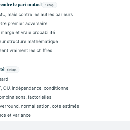
rendre le pari mutuel
5 chap.
MU, mais contre les autres parieurs
otre premier adversaire
, marge et vraie probabilité
leur structure mathématique
sent vraiment les chiffres
ité
6 chap.
sard
T, OU, indépendance, conditionnel
mbinaisons, factorielles
overround, normalisation, cote estimée
nce et variance
 le piège du court terme