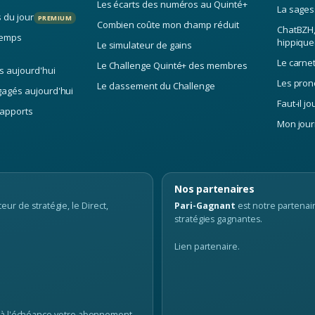
7 chap.
Les écarts des numéros au Quinté+
La sages
s du jour
PREMIUM
indicateur à la décision
Combien coûte mon champ réduit
ChatBZH, 
 temps
hippique
Le simulateur de gains
ateurs : forme, classe, vitesse, catégorie
Le carne
Le Challenge Quinté+ des membres
: classer chevaux, jockeys et entraîneurs
s aujourd'hui
Les prono
Le classement du Challenge
TrueSkill, la force et son incertitude
gagés aujourd'hui
Faut-il jo
rmule de scoring
rapports
Mon journ
t psychologie du parieur rationnel
maines pour devenir un turfiste mathématique
Nos partenaires
xotiques
6 chap.
eur de stratégie, le Direct,
Pari-Gagnant
est notre partenair
stratégies gagnantes.
 : courses, variance et risque
ression multinomiale, régularisation L1, forêts et boosting
Lien partenaire.
: Dodgson, Minimax, Bucklin, Schulze, Kemeny-Young
doux : le Quinté en nuances
inté comme jeu de coalition
 à l'échéance votre abonnement