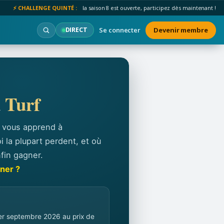
⚡ CHALLENGE QUINTÉ :
la saison 8 est ouverte, participez dès maintenant !
Se connecter
Devenir membre
DIRECT
u
Turf
l vous apprend à
 la plupart perdent, et où
fin gagner.
gner ?
1er septembre 2026 au prix de