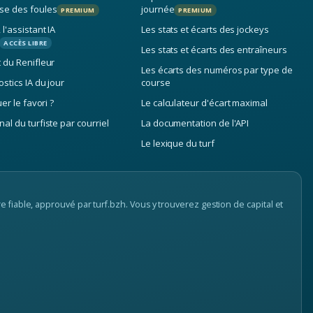
se des foules
journée
PREMIUM
PREMIUM
l'assistant IA
Les stats et écarts des jockeys
ACCÈS LIBRE
Les stats et écarts des entraîneurs
t du Renifleur
Les écarts des numéros par type de
stics IA du jour
course
uer le favori ?
Le calculateur d'écart maximal
al du turfiste par courriel
La documentation de l'API
Le lexique du turf
e fiable, approuvé par turf.bzh. Vous y trouverez gestion de capital et