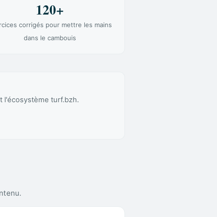
120+
rcices corrigés pour mettre les mains
dans le cambouis
t l'écosystème turf.bzh.
ontenu.