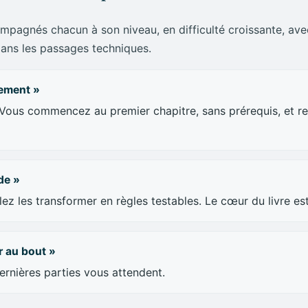
ces de chevaux, Luce/Plackett)
 kilométrique
ompagnés chacun à son niveau, en difficulté croissante, avec
t machine learning
dans les passages techniques.
éliser la dynamique de la forme
tement »
 Vous commencez au premier chapitre, sans prérequis, et re
chap.
roll
nelle
de »
ez les transformer en règles testables. Le cœur du livre est
is
feuille (Markowitz) appliquée au turf
d'Alembert, Paroli, Labouchère, Fibonacci
r au bout »
stantes et drawdown
dernières parties vous attendent.