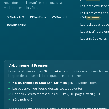
nous donnons la matière et les outils, la
Les infos exclusive
méthode reste la vôtre.
43.
Assembler les briques : de l'
Le Direct, cotes en
44.
Construire ses propres indic
Notre fil X
YouTube
Discord
réel
PREMIUM
45.
L'indice ELO et ses dérivés 
Les jockeys engagé
Nous écrire
46.
Au-delà de l'ELO : Glicko et 
Les entraîneurs en
47.
Créer et tester sa propre fo
Les arrivées et les 
48.
Discipline, journal de bord e
49.
Plan d'entraînement : 12 se
L'abonnement Premium
Partie IX. Méthodes avancées et e
Le terminal complet : les
60 indicateurs
sur toutes les courses, le créat
l'export de la base et le bilan quotidien par courriel.
50.
La simulation de Monte-Carlo
≈ 8 000 crédits IA ChatBZH par mois
, plus le Mode Expert
51.
Machine learning avancé : rég
Les pages verrouillées ci-dessus, toutes ouvertes
52.
Méthodes de vote avancées 
L'ebook « Les mathématiques du Turf », 600 pages, offert (39 €)
Zéro publicité
53.
Logique floue et clustering 
54.
La valeur de Shapley : le Qu
À partir de
14,90 € par mois
.
Aucun renouvellement automatique
: