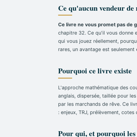
Ce qu'aucun vendeur de 
Partie III. L'espérance de gain : 
12.
L'espérance mathématique d'u
Ce livre ne vous promet pas de 
chapitre 32. Ce qu'il vous donne 
13.
Value bet : parier quand la c
qui vous jouez réellement, pourquo
14.
Estimer SA probabilité juste (
rares, un avantage est seulement 
15.
Le seuil de rentabilité et p
16.
La sagesse des foules et se
Pourquoi ce livre existe
Partie IV. Estimer les probabilité
L'approche mathématique des course
17.
De la donnée à la probabilit
anglais, dispersée, taillée pour l
18.
Scoring par points et la mé
par les marchands de rêve. Ce liv
19.
Classements et éliminatoire
: enjeux, TRJ, prélèvement, cotes
20.
Probabilités d'ordre et de pl
21.
La régression logistique pour
Pour qui, et pourquoi les