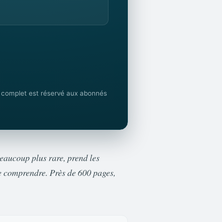
F complet est réservé aux abonnés
beaucoup plus rare, prend les
e comprendre. Près de 600 pages,