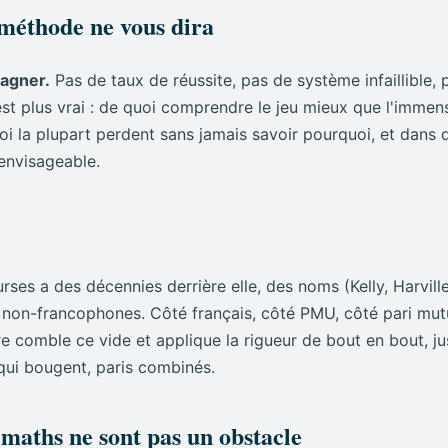
méthode ne vous dira
le cœur du réacteur
5 chap.
n pari : la seule question qui compte
gagner.
Pas de taux de réussite, pas de système infaillible,
est plus vrai : de quoi comprendre le jeu mieux que l'immen
ote dépasse votre probabilité
i la plupart perdent sans jamais savoir pourquoi, et dans q
et la calibrer)
envisageable.
ourquoi les « systèmes garantis » mentent
s angles morts : détecter quand le marché se trompe
s : modéliser une course
9 chap.
s a des décennies derrière elle, des noms (Kelly, Harville,
é : la démarche du modélisateur
es non-francophones. Côté français, côté PMU, côté pari mutu
thode Borda
re comble ce vide et applique la rigueur de bout en bout, 
s : Condorcet, Nanson, Baldwin
 qui bougent, paris combinés.
acé : le modèle de Harville
 le turf
 maths ne sont pas un obstacle