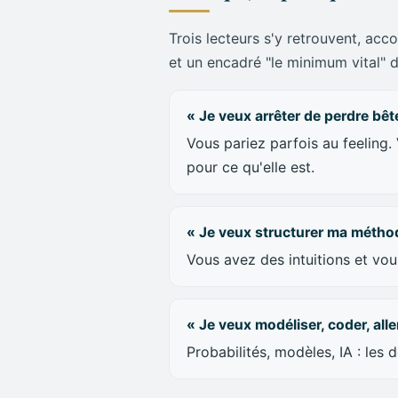
22.
Le modèle conditionnel (for
23.
Vitesse, chrono et réduction
Trois lecteurs s'y retrouvent, acc
24.
Bayes, réseaux bayésiens e
et un encadré "le minimum vital" 
25.
Les chaînes de Markov : mod
« Je veux arrêter de perdre bê
Vous pariez parfois au feeling.
Partie V. La gestion du capital
7 
pour ce qu'elle est.
26.
Le risque de ruine et la bank
27.
Mise fixe vs mise proportion
« Je veux structurer ma métho
28.
Le critère de Kelly
Vous avez des intuitions et voul
29.
Kelly fractionné et multi-par
30.
La théorie moderne du porte
31.
Montantes et progressions : 
« Je veux modéliser, coder, alle
32.
Martingales, solutions con
Probabilités, modèles, IA : les 