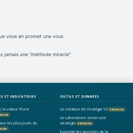
nque vous en promet une vous
s jamais une "méthode miracle"
S ET INDICATEURS
OUTILS ET DONNÉES
, la valeur d'une
Le créateur de stratégie V3
PREMIUM
EMIUM
Le Laboratoire, tester une
aux les plus joués du
stratégie
PREMIUM
MIUM
Exporter les données de la