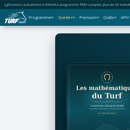
Données actualisées à 04h04
Le programme PMU complet, plus de 60 indicate
Programme
Quinté+
Premium
Outils
API