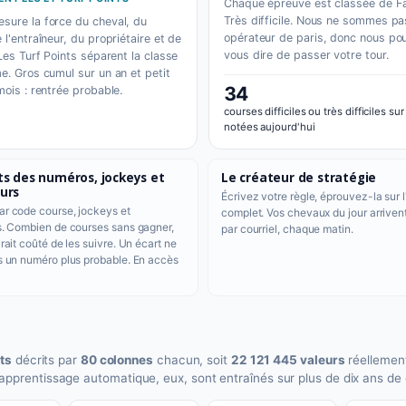
Chaque épreuve est classée de Fa
Très difficile. Nous ne sommes pa
sure la force du cheval, du
opérateur de paris, donc nous po
 l'entraîneur, du propriétaire et de
vous dire de passer votre tour.
 Les Turf Points séparent la classe
me. Gros cumul sur un an et petit
34
mois : rentrée probable.
courses difficiles ou très difficiles sur
notées aujourd'hui
ts des numéros, jockeys et
Le créateur de stratégie
urs
Écrivez votre règle, éprouvez-la sur l
r code course, jockeys et
complet. Vos chevaux du jour arriven
s. Combien de courses sans gagner,
par courriel, chaque matin.
rait coûté de les suivre. Un écart ne
s un numéro plus probable. En accès
ts
décrits par
80 colonnes
chacun, soit
22 121 445 valeurs
réellemen
apprentissage automatique, eux, sont entraînés sur plus de dix ans de