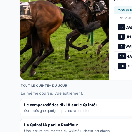
CONSEN
N°
CHE
CA
3
UN
1
WA
4
HA
11
OL
10
TOUT LE QUINTÉ+ DU JOUR
La même course, vue autrement.
Le comparatif des dix IA sur le Quinté+
Qui a désigné quoi, et qui a eu raison hier
Le Quinté IA par Le Renifleur
Une lecture argumentée du Quinté+, cheval par cheval