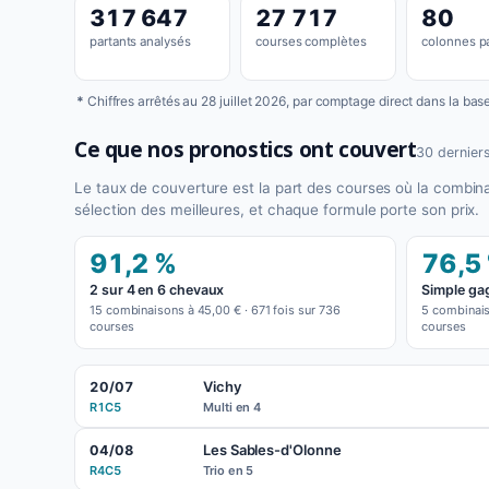
317 647
27 717
80
partants analysés
courses complètes
colonnes pa
*
Chiffres arrêtés au 28 juillet 2026, par comptage direct dans la ba
Ce que nos pronostics ont couvert
30 derniers
Le taux de couverture est la part des courses où la combin
sélection des meilleures, et chaque formule porte son prix.
91,2 %
76,5
2 sur 4 en 6 chevaux
Simple ga
15 combinaisons à 45,00 € · 671 fois sur 736
5 combinaiso
courses
courses
Vichy
20/07
R1C5
Multi en 4
Les Sables-d'Olonne
04/08
R4C5
Trio en 5