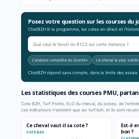
Posez votre question sur les courses du j
ChatBZH lit le programme, les cotes en direct et l'histo
L'analyse complète du Quinté+
Le cheval le plus solide
ChatBZH répond sans compte, dans la limite des essais o
Les statistiques des courses PMU, partan
Cote BZH, Turf Points, ELO du cheval, du jockey, de l'entraîne
ces indicateurs n'existent que sur turf.bzh, et ils sont reca
Ce cheval vaut-il sa cote ?
Est-il 
bon ?
COTE BZH
CLASSEME