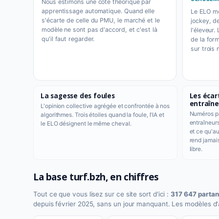
Nous estimons une cote théorique par
apprentissage automatique. Quand elle
Le ELO me
s'écarte de celle du PMU, le marché et le
jockey, de
modèle ne sont pas d'accord, et c'est là
l'éleveur.
qu'il faut regarder.
de la for
sur trois 
La sagesse des foules
Les écar
entraîne
L'opinion collective agrégée et confrontée à nos
Numéros pa
algorithmes. Trois étoiles quand la foule, l'IA et
entraîneur
le ELO désignent le même cheval.
et ce qu'au
rend jamai
libre.
La base turf.bzh, en chiffres
Tout ce que vous lisez sur ce site sort d'ici :
317 647 partan
depuis février 2025, sans un jour manquant. Les modèles d'