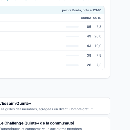
points Borda, cote à 12h10
BORDA
COTE
65
7,8
49
26,0
43
19,0
38
7,8
28
7,3
L'Essaim Quinté+
Les grilles des membres, agrégées en direct. Compte gratuit.
Le Challenge Quinté+ de la communauté
Pronostiquez, et comparez-vous aux autres membres