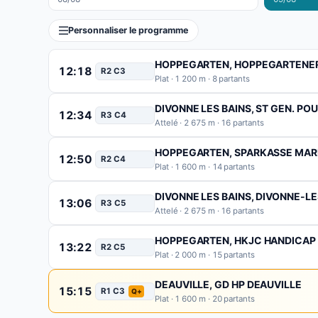
Personnaliser le programme
HOPPEGARTEN
, HOPPEGARTENE
12:18
R2 C3
Plat · 1 200 m · 8 partants
DIVONNE LES BAINS
, ST GEN. POU
12:34
R3 C4
Attelé · 2 675 m · 16 partants
HOPPEGARTEN
, SPARKASSE MAR
12:50
R2 C4
Plat · 1 600 m · 14 partants
DIVONNE LES BAINS
, DIVONNE-LE
13:06
R3 C5
Attelé · 2 675 m · 16 partants
HOPPEGARTEN
, HKJC HANDICAP
13:22
R2 C5
Plat · 2 000 m · 15 partants
DEAUVILLE
, GD HP DEAUVILLE
15:15
R1 C3
Q+
Plat · 1 600 m · 20 partants