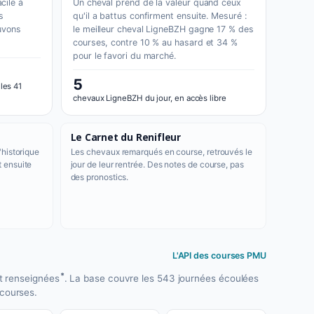
cile à
Un cheval prend de la valeur quand ceux
s
qu'il a battus confirment ensuite. Mesuré :
uvons
le meilleur cheval LigneBZH gagne 17 % des
courses, contre 10 % au hasard et 34 %
pour le favori du marché.
5
 les 41
chevaux LigneBZH du jour, en accès libre
Le Carnet du Renifleur
'historique
Les chevaux remarqués en course, retrouvés le
t ensuite
jour de leur rentrée. Des notes de course, pas
des pronostics.
L'API des courses PMU
*
t renseignées
. La base couvre les 543 journées écoulées
 courses.