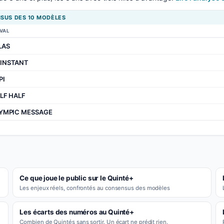
SUS DES 10 MODÈLES
VAL
LAS
 INSTANT
PI
LF HALF
YMPIC MESSAGE
Ce que joue le public sur le Quinté+
Les enjeux réels, confrontés au consensus des modèles
Les écarts des numéros au Quinté+
Combien de Quintés sans sortir. Un écart ne prédit rien.