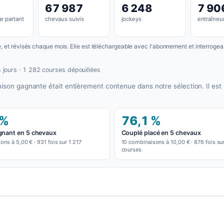
67 987
6 248
7 90
r partant
chevaux suivis
jockeys
entraîneu
se, et révisés chaque mois. Elle est téléchargeable avec l'abonnement et interroge
 jours · 1 282 courses dépouillées
aison gagnante était entièrement contenue dans notre sélection. Il es
 %
76,1 %
gnant en 5 chevaux
Couplé placé en 5 chevaux
ns à 5,00 € · 931 fois sur 1 217
10 combinaisons à 10,00 € · 876 fois sur
courses