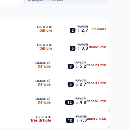
FAVORI
LISIBILITÉ
En cours
2,7
Difficile
2
à
FAVORI
LISIBILITÉ
dans 5 min
3,3
Difficile
5
à
FAVORI
LISIBILITÉ
dans 21 min
5,2
Difficile
8
à
FAVORI
LISIBILITÉ
dans 37 min
2,7
Difficile
5
à
FAVORI
LISIBILITÉ
dans 53 min
4,8
Difficile
12
à
FAVORI
LISIBILITÉ
dans 2 h 46
7,3
Très difficile
10
à