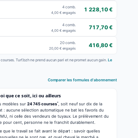
4 comb.
1 228,10 €
4,00 € engagés
4 comb.
717,70 €
4,00 € engagés
20 comb.
416,80 €
20,00 € engagés
s courses. Turf.bzh ne prend aucun pari et ne promet aucun gain.
Le
Comparer les formules d'abonnement
i que ce soit, ici ou ailleurs
*
s modèles sur
24 745 courses
, soit neuf sur dix de la
at : aucune sélection automatique ne bat les favoris du
u PMU, ni celle des vendeurs de tuyaux. Le prélèvement du
ze pour cent, personne ne le franchit durablement.
que le travail se fait avant le départ : savoir quelles
lesquelles ne le sont pas, et quel cheval le marché a