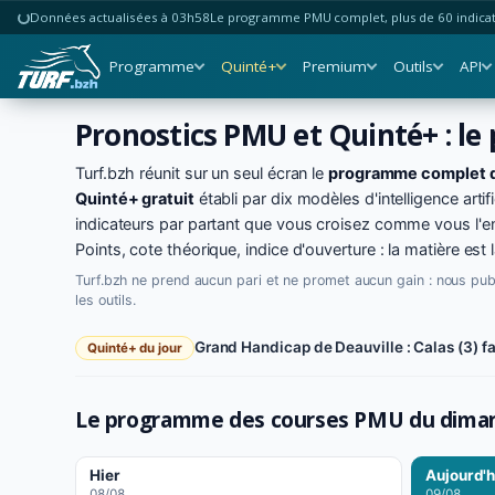
Données actualisées à 03h58
Le programme PMU complet, plus de 60 indicate
Programme
Quinté+
Premium
Outils
API
Pronostics PMU et Quinté+ : le
Turf.bzh réunit sur un seul écran le
programme complet 
Quinté+ gratuit
établi par dix modèles d'intelligence artifi
indicateurs par partant que vous croisez comme vous l'e
Points, cote théorique, indice d'ouverture : la matière est 
Turf.bzh ne prend aucun pari et ne promet aucun gain : nous pu
les outils.
Grand Handicap de Deauville : Calas (3) fa
Quinté+ du jour
Le programme des courses PMU du
diman
Hier
Aujourd'h
08/08
09/08