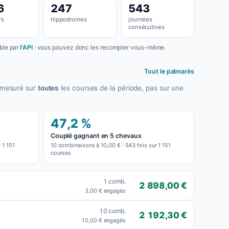
6
247
543
rs
hippodromes
journées
consécutives
able par
l'API
: vous pouvez donc les recompter vous-même.
Tout le palmarès
t mesuré sur
toutes
les courses de la période, pas sur une
47,2 %
Couplé gagnant en 5 chevaux
 1 151
10 combinaisons à 10,00 € · 543 fois sur 1 151
courses
1 comb.
2 898,00 €
3,00 € engagés
10 comb.
2 192,30 €
10,00 € engagés