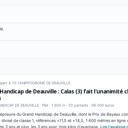
W.
part à 15:15
HIPPODROME DE DEAUVILLE
Handicap de Deauville : Calas (3) fait l'unanimité
s
DICAP DE DEAUVILLE · Plat · 1 600 m · 20 partants · 96 000 euros
épreuve du Grand Handicap de Deauville, dont le Prix de Bayeux const
divisé de classe 1, références +11,5 et +14,5, 1 600 mètres en ligne d
de 3 ans et plus, les 3 ans avec trois kilos d'avantage.
Lire l'analys