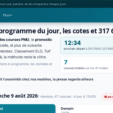
urs par partant, dix IA comparées chaque jour.
Plus
 programme du jour, les cotes et 317
des courses PMU
, le
pronostic
12:34
cielle, et plus de soixante
prochain départ
à DIVONNE LES BAI
ntendez. Classement ELO, Turf
là, la méthode reste la vôtre.
7
blions le programme, les données et
courses lisibles
sur les 41 notées
it l'unanimité chez nos modèles, la presse regarde ailleurs
che 9 août 2026
7 réunions, 47 courses
· à jour à 12h28
Les 
ui
Demain
10/08