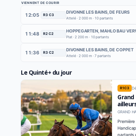
VIENNENT DE COURIR
DIVONNE LES BAINS
, DE FEURS
12:05
R3 C3
Attelé · 2 000 m · 10 partants
HOPPEGARTEN
, MAHLO BAU VER
11:48
R2 C2
Plat · 2 200 m · 10 partants
DIVONNE LES BAINS
, DE COPPET
11:36
R3 C2
Attelé · 2 000 m · 7 partants
Le Quinté+ du jour
Dé
R1C3
Grand 
ailleur
GRAND HAN
Première 
Handicap 
partants 