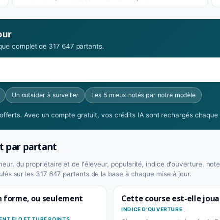
our
rique complet de 317 647 partants.
Un outsider à surveiller
Les 5 mieux notés par notre modèle
fferts. Avec un compte gratuit, vos crédits IA sont rechargés chaque j
t par partant
ur, du propriétaire et de l'éleveur, popularité, indice d'ouverture, note
lculés sur les 317 647 partants de la base à chaque mise à jour.
en forme, ou seulement
Cette course est-elle joua
INDICE D'OUVERTURE
NT ELO ET TURF POINTS