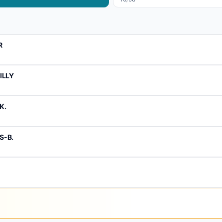
R
ILLY
K.
S-B.