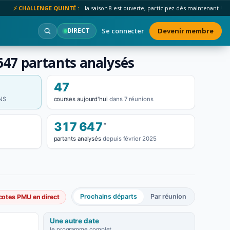
⚡ CHALLENGE QUINTÉ :
la saison 8 est ouverte, participez dès maintenant !
Se connecter
Devenir membre
DIRECT
 647 partants analysés
47
NS
courses aujourd'hui
dans 7 réunions
317 647
*
partants analysés
depuis février 2025
Prochains départs
Par réunion
cotes PMU en direct
Une autre date
le programme complet