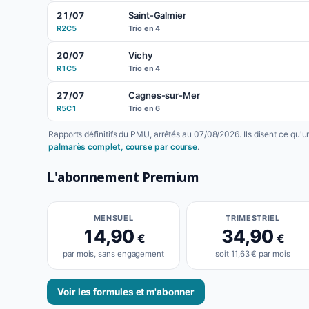
Saint-Galmier
21/07
R2C5
Trio en 4
Vichy
20/07
R1C5
Trio en 4
Cagnes-sur-Mer
27/07
R5C1
Trio en 6
Rapports définitifs du PMU, arrêtés au 07/08/2026. Ils disent ce qu'
palmarès complet, course par course
.
L'abonnement Premium
MENSUEL
TRIMESTRIEL
14,90
34,90
€
€
par mois, sans engagement
soit 11,63 € par mois
Voir les formules et m'abonner