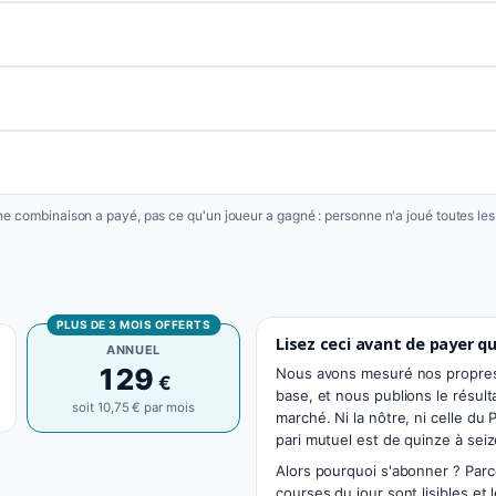
une combinaison a payé, pas ce qu'un joueur a gagné : personne n'a joué toutes le
PLUS DE 3 MOIS OFFERTS
Lisez ceci avant de payer quo
ANNUEL
129
Nous avons mesuré nos propre
€
base, et nous publions le résult
soit 10,75 € par mois
marché. Ni la nôtre, ni celle d
pari mutuel est de quinze à sei
Alors pourquoi s'abonner ? Parce 
courses du jour sont lisibles et 