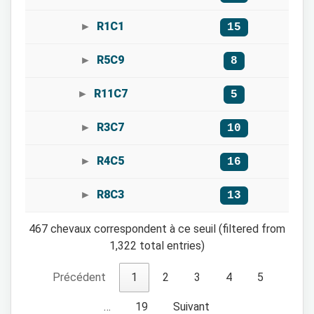
R1C1
15
R5C9
8
R11C7
5
R3C7
10
R4C5
16
R8C3
13
467 chevaux correspondent à ce seuil (filtered from
1,322 total entries)
Précédent
1
2
3
4
5
…
19
Suivant