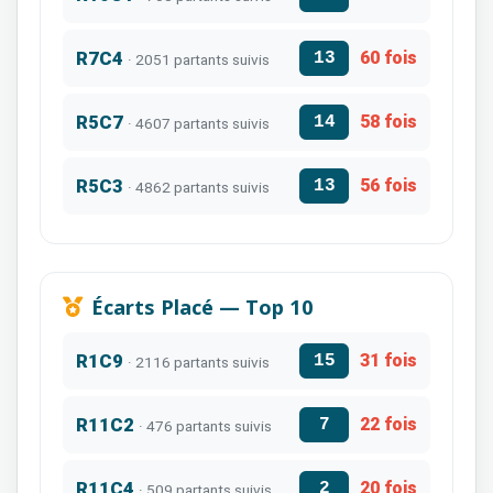
R7C4
60 fois
13
· 2051 partants suivis
R5C7
58 fois
14
· 4607 partants suivis
R5C3
56 fois
13
· 4862 partants suivis
Écarts Placé — Top 10
R1C9
31 fois
15
· 2116 partants suivis
R11C2
22 fois
7
· 476 partants suivis
R11C4
20 fois
2
· 509 partants suivis