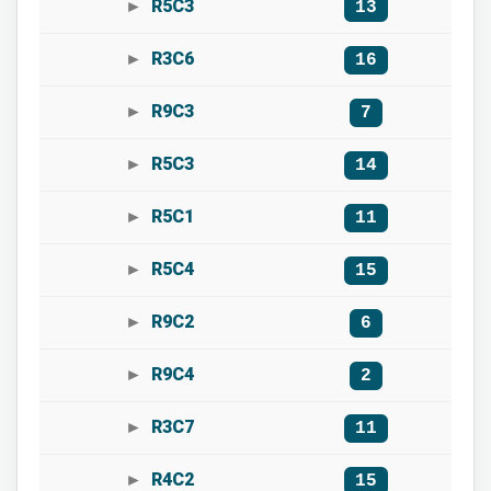
R5C3
13
R3C6
16
R9C3
7
R5C3
14
R5C1
11
R5C4
15
R9C2
6
R9C4
2
R3C7
11
R4C2
15