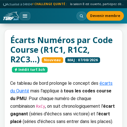
Actualisé à 04h04
⚡ CHALLENGE QUINTÉ :
la saison 8 est ouverte, participez dès maintenant !
Devenir membre
Écarts Numéros par Code
Course (R1C1, R1C2,
R2C3...)
Nouveau
MAJ : 07/08/2026
Inédit turf.bzh
Ce tableau de bord prolonge le concept des
écarts
du Quinté
mais l'applique à
tous les codes course
du PMU
. Pour chaque numéro de chaque
combinaison
, on suit chronologiquement l'
écart
RxCy
gagnant
(séries d'échecs sans victoire) et l'
écart
placé
(séries d'échecs sans entrer dans les places).