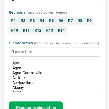
Réunions
(aucune sélection = toutes)
R1
R2
R3
R4
R5
R6
R7
R8
R9
R10
R11
R12
R13
R14
Hippodromes
(Ctrl/Cmd pour multi-sélection — vide = tous)
Lancer la simulation