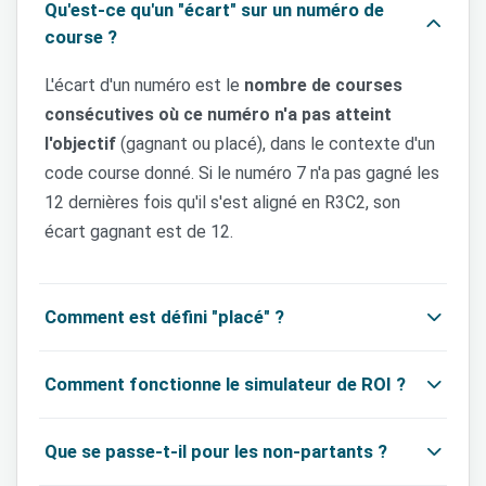
Qu'est-ce qu'un "écart" sur un numéro de
course ?
L'écart d'un numéro est le
nombre de courses
consécutives où ce numéro n'a pas atteint
l'objectif
(gagnant ou placé), dans le contexte d'un
code course donné. Si le numéro 7 n'a pas gagné les
12 dernières fois qu'il s'est aligné en R3C2, son
écart gagnant est de 12.
Comment est défini "placé" ?
On applique la règle officielle PMU :
Comment fonctionne le simulateur de ROI ?
8 partants ou plus
→ top 3
Le simulateur parcourt toutes les courses qui
7 partants ou moins
→ top 2
Que se passe-t-il pour les non-partants ?
correspondent à vos filtres (période, hippodromes,