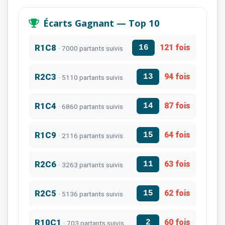
Écarts Gagnant — Top 10
R1C8
121 fois
16
· 7000 partants suivis
R2C3
94 fois
13
· 5110 partants suivis
R1C4
87 fois
14
· 6860 partants suivis
R1C9
64 fois
15
· 2116 partants suivis
R2C6
63 fois
11
· 3263 partants suivis
R2C5
62 fois
15
· 5136 partants suivis
R10C1
60 fois
2
· 703 partants suivis