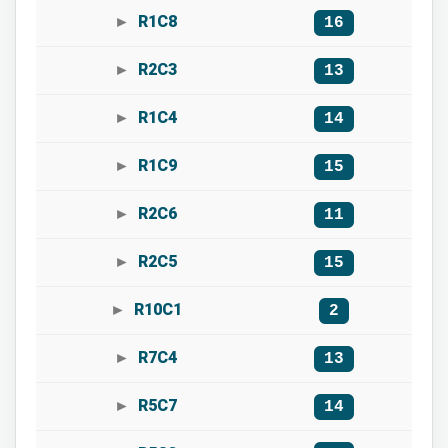
R1C8
16
R2C3
13
R1C4
14
R1C9
15
R2C6
11
R2C5
15
R10C1
2
R7C4
13
R5C7
14