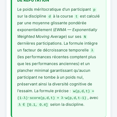
DE RÉPUTATION
Le poids méritocratique d'un participant
p
sur la discipline
à la course
est calculé
d
t
par une moyenne glissante pondérée
exponentiellement (
EWMA — Exponentially
Weighted Moving Average
) sur ses
N
dernières participations. La formule intègre
un facteur de décroissance temporelle
λ
(les performances récentes comptent plus
que les performances anciennes) et un
plancher minimal garantissant qu'aucun
participant ne tombe à un poids nul,
préservant ainsi la diversité cognitive de
l'essaim. La formule précise :
w(p,d,t) =
, avec
(1-λ)·score(p,d,t) + λ·w(p,d,t-1)
selon la discipline.
λ ∈ [0.1, 0.4]