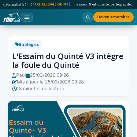
Actualisé à 04h04
⚡ CHALLENGE QUINTÉ :
la saison 8 est ouverte, participez dès maintenant !
Devenir membre
Stratégies
L'Essaim du Quinté V3 intègre
la foule du Quinté
Paul
25/03/2026 09:26
Mis à jour le 25/03/2026 09:28
18 minutes de lecture