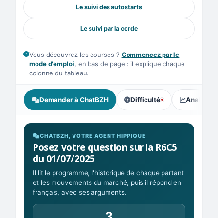
Le suivi des autostarts
Le suivi par la corde
Vous découvrez les courses ?
Commencez par le
mode d'emploi
, en bas de page : il explique chaque
colonne du tableau.
Demander à ChatBZH
Difficulté
Analyse I
, tendance des parieurs : Ex
CHATBZH, VOTRE AGENT HIPPIQUE
Posez votre question sur la R6C5
du 01/07/2025
Il lit le programme, l'historique de chaque partant
et les mouvements du marché, puis il répond en
français, avec ses arguments.
3