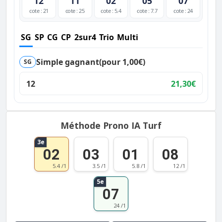
12
11
02
05
07
cote : 21
cote : 25
cote : 5.4
cote : 7.7
cote : 24
SG
SP
CG
CP
2sur4
Trio
Multi
Simple gagnant
(pour 1,00€)
SG
12
21,30€
Méthode Prono IA Turf
3e
02
03
01
08
5.4 /1
3.5 /1
5.8 /1
12 /1
5e
07
24 /1