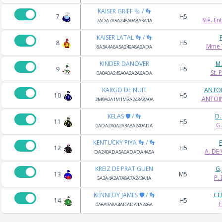
KAISER GRIFF 🔩 / 👣
7
H5
Sté. En
7ADA7A5A246A0A8A3A1A
KAISER LATAL 👣 / 👣
8
H5
Mme 
8A3A4A6A5A249A8A2ADA
KINDER DANOVER
M
9
H5
St.
0A0A0A245A0A2A2A6ADA
KARGO DE NUIT
ANTOI
10
H5
ANTOIN
2M9A0A1M1M3A243A8A0A
KELAS 🛡️ / 👣
D
11
H5
G.
0ADA2A0A2A3A8A249ADA
KENTUCKY PIYA 👣 / 👣
12
H5
A. DE
DA240ADA5A0ADADA4A5A
KREIZ DE PRAT GUEN
G.
13
M5
P.
5A3A4A2A7A8A7A243A1A
KENNEDY JAMES 🛡️ / 👣
CE
14
H5
F
0A6A9A8A4ADADA1A246A