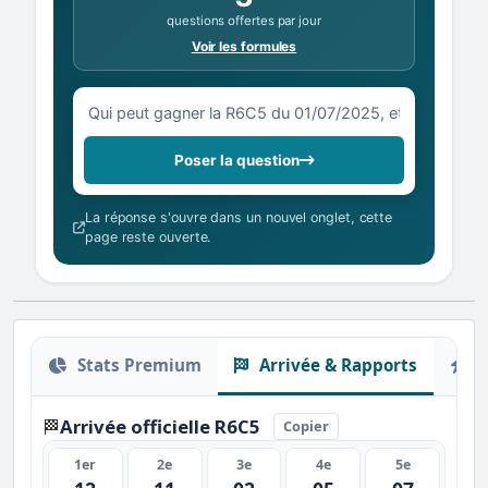
questions offertes par jour
Voir les formules
Votre question sur la R6C5 du 01/07/2025
Poser la question
La réponse s'ouvre dans un nouvel onglet, cette
page reste ouverte.
Stats Premium
Arrivée & Rapports
O
Arrivée officielle R6C5
🏁
Copier
1er
2e
3e
4e
5e