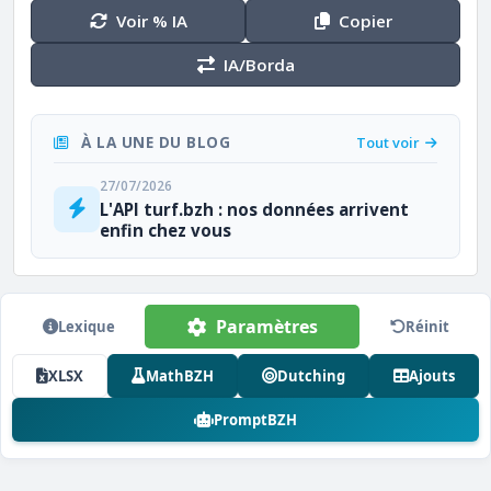
Voir % IA
Copier
IA/Borda
À LA UNE DU BLOG
Tout voir
27/07/2026
L'API turf.bzh : nos données arrivent
enfin chez vous
Paramètres
Lexique
Réinit
XLSX
MathBZH
Dutching
Ajouts
PromptBZH