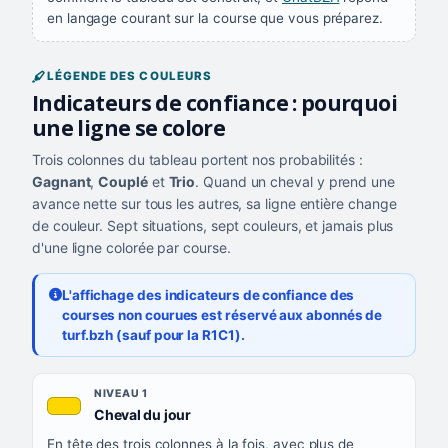
en langage courant sur la course que vous préparez.
LÉGENDE DES COULEURS
Indicateurs de confiance : pourquoi
une ligne se colore
Trois colonnes du tableau portent nos probabilités :
Gagnant
,
Couplé
et
Trio
. Quand un cheval y prend une
avance nette sur tous les autres, sa ligne entière change
de couleur. Sept situations, sept couleurs, et jamais plus
d'une ligne colorée par course.
L'affichage des indicateurs de confiance des
courses non courues est réservé aux abonnés de
turf.bzh (sauf pour la R1C1).
Les sept niveaux de confiance, du plus exigeant au moins exigea
NIVEAU
NIVEAU 1
, couleur jaune or
Cheval du jour
QUAND LA LIGNE PREND CETTE COULEUR
En tête des trois colonnes à la fois, avec plus de