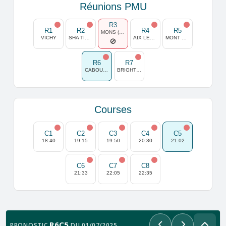
Réunions PMU
R3
R1
R2
R4
R5
MONS (GHLIN)
VICHY
SHA TIN (HONG KONG)
AIX LES BAINS
MONT DE MARSAN
R6
R7
CABOURG
BRIGHTON
Courses
C1
C2
C3
C4
C5
18:40
19:15
19:50
20:30
21:02
C6
C7
C8
21:33
22:05
22:35
R6C5
PRONOSTIC
DU 01/07/2025