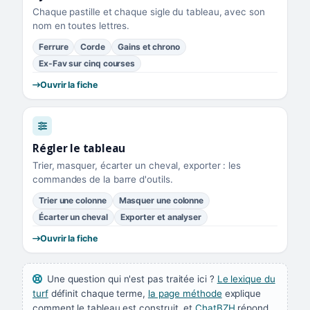
Chaque pastille et chaque sigle du tableau, avec son
nom en toutes lettres.
Ferrure
Corde
Gains et chrono
Ex-Fav sur cinq courses
Ouvrir la fiche
Régler le tableau
Trier, masquer, écarter un cheval, exporter : les
commandes de la barre d'outils.
Trier une colonne
Masquer une colonne
Écarter un cheval
Exporter et analyser
Ouvrir la fiche
Une question qui n'est pas traitée ici ?
Le lexique du
turf
définit chaque terme,
la page méthode
explique
comment le tableau est construit, et
ChatBZH
répond