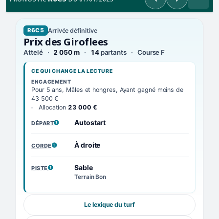
Précédent
Suivant
Arrivée définitive
R6C5
Prix des Giroflees
Attelé
2 050 m
14
partants
Course F
CE QUI CHANGE LA LECTURE
ENGAGEMENT
Pour 5 ans, Mâles et hongres, Ayant gagné moins de
43 500 €
Allocation
23 000 €
Autostart
DÉPART
, VOIR LA DÉFINITION
À droite
CORDE
, VOIR LA DÉFINITION
Sable
PISTE
, VOIR LA DÉFINITION
Terrain Bon
Le lexique du turf