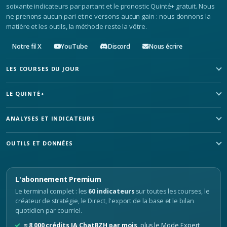
soixante indicateurs par partant et le pronostic Quinté+ gratuit. Nous
ne prenons aucun pari et ne versons aucun gain : nous donnons la
matière et les outils, la méthode reste la vôtre.
Notre fil X
YouTube
Discord
Nous écrire
LES COURSES DU JOUR
LE QUINTÉ+
ANALYSES ET INDICATEURS
OUTILS ET DONNÉES
L'abonnement Premium
Le terminal complet : les
60 indicateurs
sur toutes les courses, le
créateur de stratégie, le Direct, l'export de la base et le bilan
quotidien par courriel.
≈ 8 000 crédits IA ChatBZH par mois
, plus le Mode Expert