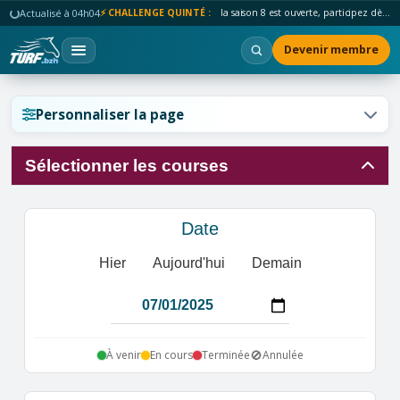
Actualisé à 04h04
⚡ CHALLENGE QUINTÉ :
la saison 8 est ouverte, participez dès maintenant !
Devenir membre
Réinitialiser l'affichage ?
Personnaliser la page
Sélectionner les courses
Annuler
Réinitialiser
Date
Hier
Aujourd'hui
Demain
🚫
À venir
En cours
Terminée
Annulée