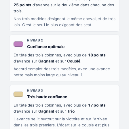
CE QUE CELA VOUS DIT
25 points
d'avance sur le deuxième dans chacune des
trois.
Nos trois modèles désignent le même cheval, et de très
loin. C'est le seuil le plus exigeant des sept.
NIVEAU 2
, couleur mauve
Confiance optimale
En tête des trois colonnes, avec plus de
18 points
d'avance sur
Gagnant
et sur
Couplé
.
Accord complet des trois modèles, avec une avance
nette mais moins large qu'au niveau 1.
NIVEAU 3
, couleur beige
Très haute confiance
En tête des trois colonnes, avec plus de
17 points
d'avance sur
Gagnant
et sur
Trio
.
L'avance se lit surtout sur la victoire et sur l'arrivée
dans les trois premiers. L'écart sur le couplé est plus