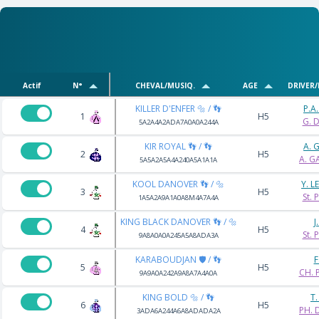
Actif
N°
CHEVAL/MUSIQ.
AGE
DRIVER
KILLER D'ENFER 🔩 / 👣
P.A
1
H5
G. 
5A2A4A2ADA7A0A0A244A
KIR ROYAL 👣 / 👣
A. 
2
H5
A. 
5A5A2A5A4A240A5A1A1A
KOOL DANOVER 👣 / 🔩
Y. 
3
H5
St.
1A5A2A9A1A0A8M4A7A4A
KING BLACK DANOVER 👣 / 🔩
J
4
H5
St.
9A8A0A0A245A5A8ADA3A
KARABOUDJAN 🛡️ / 👣
F
5
H5
CH. 
9A9A0A242A9A8A7A4A0A
KING BOLD 🔩 / 👣
T.
6
H5
PH.
3ADA6A244A6A8ADADA2A