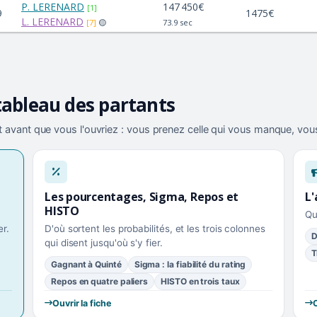
P. LERENARD
147 450€
[1]
9
1475€
L. LERENARD
[7]
🟡
73.9 sec
tableau des partants
 avant que vous l'ouvriez : vous prenez celle qui vous manque, vous
Les pourcentages, Sigma, Repos et
L'
HISTO
Qu
r.
D'où sortent les probabilités, et les trois colonnes
D
qui disent jusqu'où s'y fier.
T
Gagnant à Quinté
Sigma : la fiabilité du rating
Repos en quatre paliers
HISTO en trois taux
Ouvrir la fiche
O