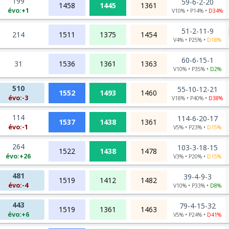
199
59-6-2-20
1458
1445
1361
évo:+1
V10% • P14% •
D34%
51-2-11-9
214
1511
1375
1454
V4% • P25% •
D18%
60-6-15-1
31
1536
1361
1363
V10% • P35% •
D2%
510
55-10-12-21
1552
1493
1460
évo:-3
V18% • P40% •
D38%
114
114-6-20-17
1537
1438
1361
évo:-1
V5% • P23% •
D15%
264
103-3-18-15
1522
1438
1478
évo:+26
V3% • P20% •
D15%
481
39-4-9-3
1519
1412
1482
évo:-4
V10% • P33% •
D8%
443
79-4-15-32
1519
1361
1463
évo:+6
V5% • P24% •
D41%