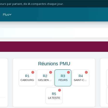
urs par partant, dix IA comparées chaque jour.
Plus
Réunions PMU
R1
R2
R3
R4
CABOURG
GELSENKIRCHEN
FEURS
SAINT-CLOUD
R5
LA TESTE