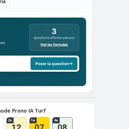
l'IA
3
questions offertes par jour
ses
Voir les formules
Poser la question
ode Prono IA Turf
2e
1e
4e
12
07
08