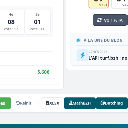
9.1 /1
5.4 
4e
5e
Voir % IA
08
01
cote : 12
cote : 11
À LA UNE DU BLOG
27/07/2026
L'API turf.bzh : n
5,60€
es
Réinit
XLSX
MathBZH
Dutching