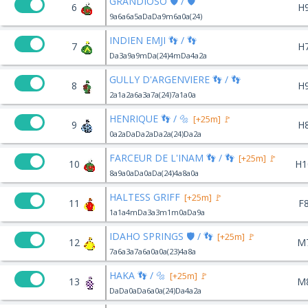
GRANDIOSO 🛡️ / 🛡️
6
H
9a6a6a5aDaDa9m6a0a(24)
INDIEN EMJI 👣 / 👣
7
H
Da3a9a9mDa(24)4mDa4a2a
GULLY D'ARGENVIERE 👣 / 👣
8
H
2a1a2a6a3a7a(24)7a1a0a
HENRIQUE 👣 / 🔩
[+25m] 🚩
9
H
0a2aDaDa2aDa2a(24)Da2a
FARCEUR DE L'INAM 👣 / 👣
[+25m] 🚩
10
H1
8a9a0aDa0aDa(24)4a8a0a
HALTESS GRIFF
[+25m] 🚩
11
F
1a1a4mDa3a3m1m0aDa9a
IDAHO SPRINGS 🛡️ / 👣
[+25m] 🚩
12
M
7a6a3a7a6a0a0a(23)4a8a
HAKA 👣 / 🔩
[+25m] 🚩
13
M
DaDa0aDa6a0a(24)Da4a2a