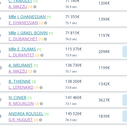
C. TRIBOLET
71 160€
[1]
9
1206€
A. MAZZU
[2]
🟡
74.9 sec
Mlle J. OHANESSIAN
71 355€
[1]
7
1399€
E. OHANESSIAN
[2]
🟡
75.1 sec
Mlle J. GRAEL BOIVIN
71 815€
[1]
9
1197€
C. DUBANCHET
[1]
🟡
76.0 sec
Mlle E. DUMAS
115 375€
[1]
8
2098€
L. DURANTET
[2]
🟡
73.9 sec
A. MEURANT
136 730€
[1]
0
1199€
A. MAZZU
[2]
🟡
75.1 sec
B. THIENNE
138 200€
[2]
8
1342€
L. LERENARD
[7]
🟡
73.8 sec
N. CINIER
141 460€
[1]
7
3627€
R. MOURLON
[2]
🟡
73.1 sec
ANDREA ROUSSEL
145 320€
[1]
8
1839€
G.R. HUGUET
[5]
🟡
74.3 sec