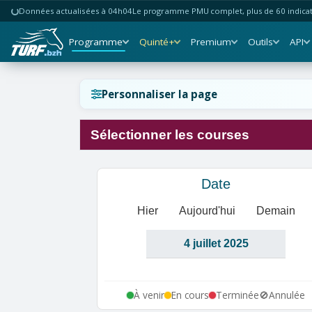
Données actualisées à 04h04
Le programme PMU complet, plus de 60 indicate
Programme
Quinté+
Premium
Outils
API
Réinitialiser l'affichage ?
Personnaliser la page
Sélectionner les courses
Annuler
Réinitialiser
Date
Hier
Aujourd'hui
Demain
À venir
En cours
Terminée
🚫
Annulée