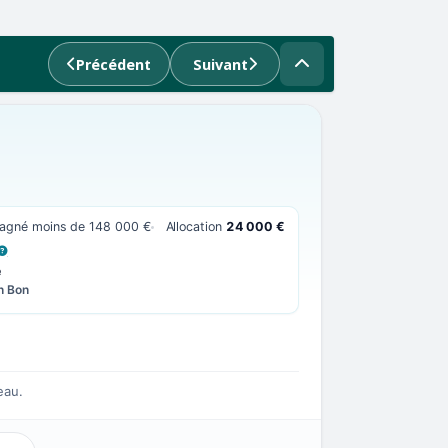
Précédent
Suivant
 gagné moins de 148 000 €
Allocation
24 000 €
 LA DÉFINITION
e
n Bon
eau.