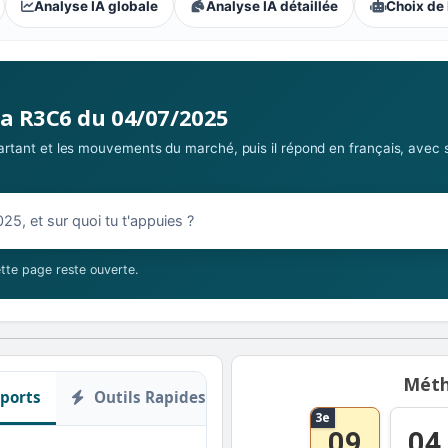
Analyse IA globale
Analyse IA détaillée
Choix de 
s parieurs : Extrême
la R3C6 du 04/07/2025
 partant et les mouvements du marché, puis il répond en français, avec 
07/2025
tte page reste ouverte.
Méth
ports
Outils Rapides
3e
09
04