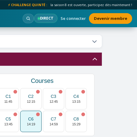
⚡ CHALLENGE QUINTÉ :
la saison 8 est ouverte, participez dès maintenant !
Se connecter
Devenir membre
DIRECT
Courses
C1
C2
C3
C4
11:45
12:15
12:45
13:15
C5
C6
C7
C8
13:45
14:19
14:59
15:29