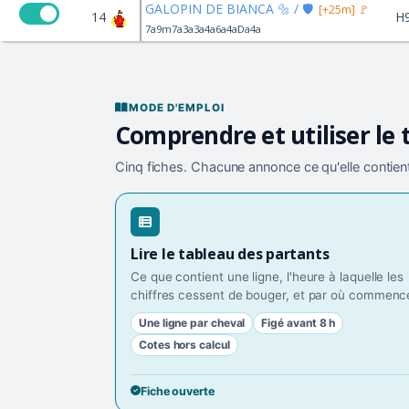
GALOPIN DE BIANCA 🔩 / 🛡️
[+25m] 🚩
14
H
7a9m7a3a3a4a6a4aDa4a
MODE D'EMPLOI
Comprendre et utiliser le 
Cinq fiches. Chacune annonce ce qu'elle contient
Lire le tableau des partants
Ce que contient une ligne, l'heure à laquelle les
chiffres cessent de bouger, et par où commence
Une ligne par cheval
Figé avant 8 h
Cotes hors calcul
Fiche ouverte