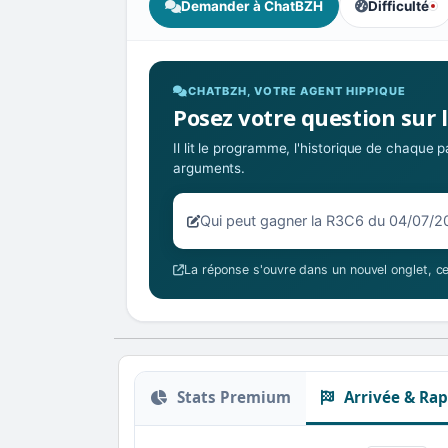
Demander à ChatBZH
Difficulté
, tendance de
CHATBZH, VOTRE AGENT HIPPIQUE
Posez votre question sur 
Il lit le programme, l'historique de chaque
arguments.
Votre question sur la R3C6 du 04/
La réponse s'ouvre dans un nouvel onglet, ce
Stats Premium
Arrivée & Rap