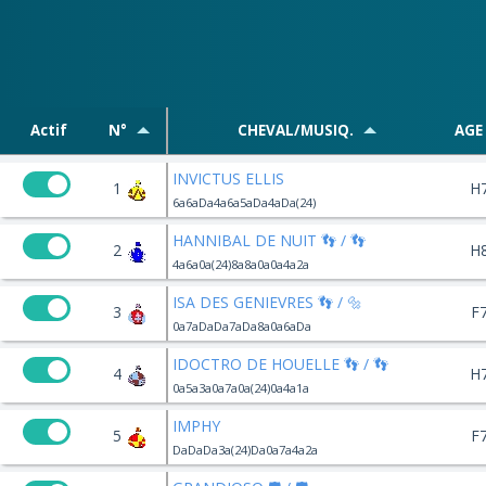
Actif
N°
CHEVAL/MUSIQ.
AGE
INVICTUS ELLIS
1
H
6a6aDa4a6a5aDa4aDa(24)
HANNIBAL DE NUIT 👣 / 👣
2
H
4a6a0a(24)8a8a0a0a4a2a
ISA DES GENIEVRES 👣 / 🔩
3
F
0a7aDaDa7aDa8a0a6aDa
IDOCTRO DE HOUELLE 👣 / 👣
4
H
0a5a3a0a7a0a(24)0a4a1a
IMPHY
5
F
DaDaDa3a(24)Da0a7a4a2a