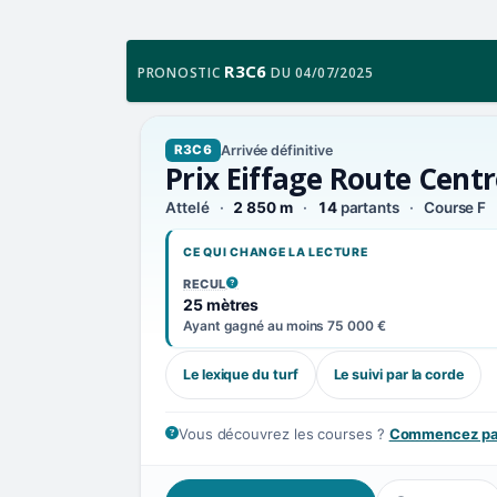
R3C6
PRONOSTIC
DU 04/07/2025
Arrivée définitive
R3C6
Prix Eiffage Route Centr
Attelé
2 850 m
14
partants
Course F
CE QUI CHANGE LA LECTURE
RECUL
, VOIR LA DÉFINITION
25 mètres
Ayant gagné au moins 75 000 €
Le lexique du turf
Le suivi par la corde
Vous découvrez les courses ?
Commencez par