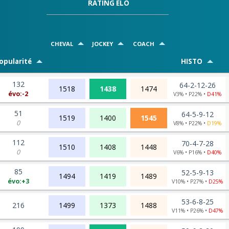
RATING ELO
CHEVAL
JOCKEY
COACH
opularité
HISTO
132
64-2-12-26
1518
1438
1474
évo:-2
V3% • P22% •
D41%
51
64-5-9-12
1519
1400
1545
0
V8% • P22% •
D19%
112
70-4-7-28
1510
1408
1448
0
V6% • P16% •
D40%
85
52-5-9-13
1494
1419
1489
évo:+3
V10% • P27% •
D25%
53-6-8-25
216
1499
1373
1488
V11% • P26% •
D47%