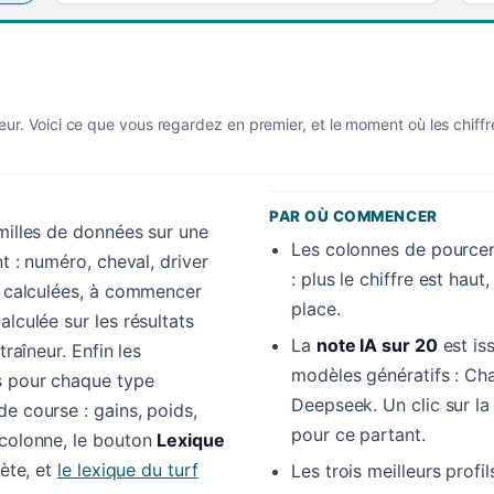
eur. Voici ce que vous regardez en premier, et le moment où les chiff
PAR OÙ COMMENCER
amilles de données sur une
Les colonnes de pourcen
nt : numéro, cheval, driver
: plus le chiffre est hau
es calculées, à commencer
place.
alculée sur les résultats
La
note IA sur 20
est is
traîneur. Enfin les
modèles génératifs : Cha
s pour chaque type
Deepseek. Un clic sur l
e course : gains, poids,
pour ce partant.
 colonne, le bouton
Lexique
lète, et
le lexique du turf
Les trois meilleurs profi