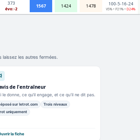
373
100-5-16-24
1567
1424
1478
évo:-2
V5% • P21% •
D24%
 laissez les autres fermées.
avis de l'entraîneur
i le donne, ce qu'il engage, et ce qu'il ne dit pas.
éposé sur letrot.com
Trois niveaux
rot uniquement
uvrir la fiche