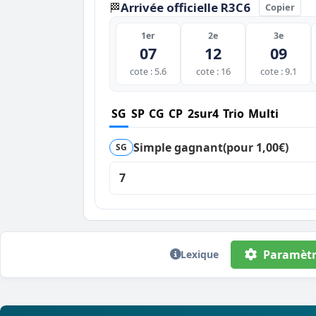
Arrivée officielle R3C6
🏁
Copier
1er
2e
3e
07
12
09
cote : 5.6
cote : 16
cote : 9.1
SG
SP
CG
CP
2sur4
Trio
Multi
Simple gagnant
(pour 1,00€)
SG
7
Paramètr
Lexique