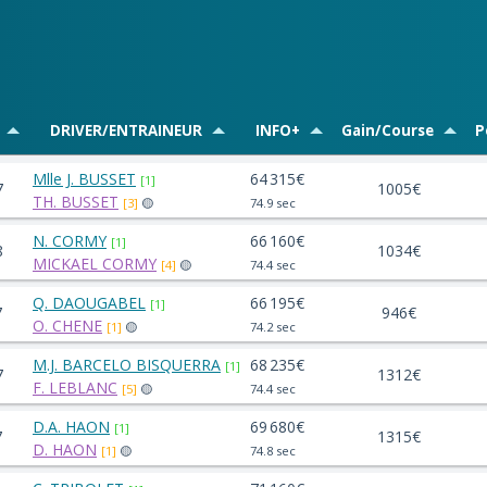
DRIVER/ENTRAINEUR
INFO+
Gain/Course
P
Mlle J. BUSSET
64 315€
[1]
7
1005€
TH. BUSSET
[3]
🟡
74.9 sec
N. CORMY
66 160€
[1]
8
1034€
MICKAEL CORMY
[4]
🟡
74.4 sec
Q. DAOUGABEL
66 195€
[1]
7
946€
O. CHENE
[1]
🟡
74.2 sec
M.J. BARCELO BISQUERRA
68 235€
[1]
7
1312€
F. LEBLANC
[5]
🟡
74.4 sec
D.A. HAON
69 680€
[1]
7
1315€
D. HAON
[1]
🟡
74.8 sec