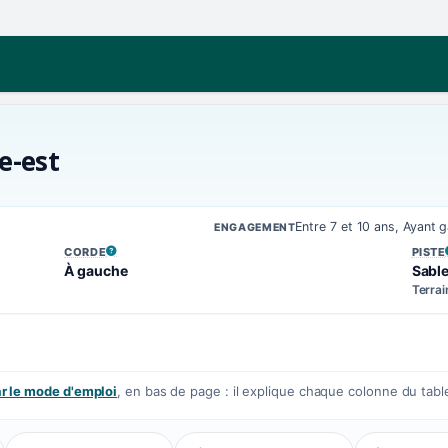
e-est
Entre 7 et 10 ans, Ayant
ENGAGEMENT
CORDE
PISTE
, VOIR LA DÉFINITION
, VOIR
À gauche
Sabl
Terrai
 le mode d'emploi
, en bas de page : il explique chaque colonne du tabl