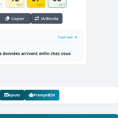
/1
16 /1
5.6 /1
12 /1
Copier
IA/Borda
Tout voir
os données arrivent enfin chez vous
Ajouts
PromptBZH