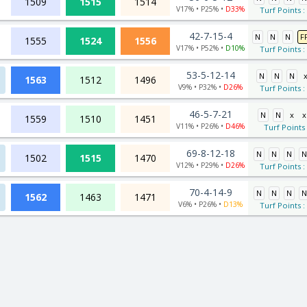
1509
1515
1514
V17% • P25% •
D33%
Turf Points :
42-7-15-4
N
N
N
F
1555
1524
1556
V17% • P52% •
D10%
Turf Points :
53-5-12-14
N
N
N
1563
1512
1496
V9% • P32% •
D26%
Turf Points :
46-5-7-21
N
N
x
x
1559
1510
1451
V11% • P26% •
D46%
Turf Points
69-8-12-18
N
N
N
N
1502
1515
1470
V12% • P29% •
D26%
Turf Points :
70-4-14-9
N
N
N
N
1562
1463
1471
V6% • P26% •
D13%
Turf Points :