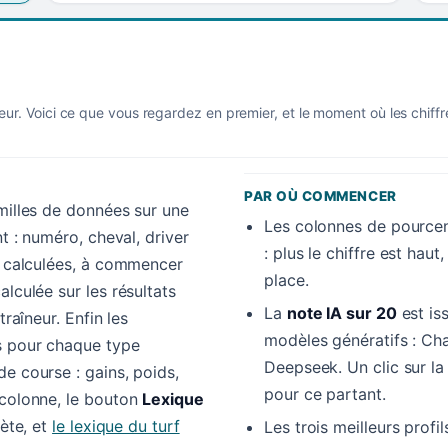
eur. Voici ce que vous regardez en premier, et le moment où les chiff
PAR OÙ COMMENCER
amilles de données sur une
Les colonnes de pourcen
nt : numéro, cheval, driver
: plus le chiffre est hau
es calculées, à commencer
place.
alculée sur les résultats
La
note IA sur 20
est is
traîneur. Enfin les
modèles génératifs : Cha
s pour chaque type
Deepseek. Un clic sur l
e course : gains, poids,
pour ce partant.
 colonne, le bouton
Lexique
lète, et
le lexique du turf
Les trois meilleurs profi