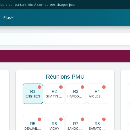
urs par partant, dix IA comparées chaque jour.
Plus
Réunions PMU
R1
R2
R3
R4
ENGHIEN
SHA TIN (HONG KONG)
HAMBOURG HORN
AIX LES BAINS
R5
R6
R7
R8
DEAUVILLE
VICHY
SANDOWN PARK
SARATOGA