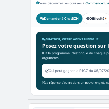
Vous découvrez les courses ?
Commencez par
Demander à ChatBZH
Difficulté
, tendance des
CHATBZH, VOTRE AGENT HIPPIQUE
Posez votre question sur 
Il lit le programme, l'historique de chaque
arguments.
Votre question sur la R1C7 du 05/
La réponse s'ouvre dans un nouvel onglet, ce