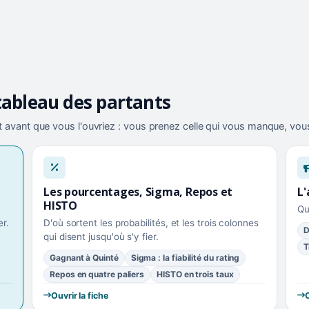
tableau des partants
 avant que vous l'ouvriez : vous prenez celle qui vous manque, vous
Les pourcentages, Sigma, Repos et
L'
HISTO
Qu
r.
D'où sortent les probabilités, et les trois colonnes
D
qui disent jusqu'où s'y fier.
T
Gagnant à Quinté
Sigma : la fiabilité du rating
Repos en quatre paliers
HISTO en trois taux
Ouvrir la fiche
O