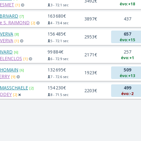
3492€
évo:+18
DESMET
[1]
🟡
🎗️3 - 72.1 sec
ABRIVARD
163 680€
[7]
3897€
437
 S. RAIMOND
[2]
🟡
🎗️4 - 73.4 sec
. VERVA
156 485€
657
[8]
2953€
évo:+15
. VERVA
[1]
🟡
🎗️5 - 72.1 sec
NIVARD
99 884€
257
[6]
2171€
évo:+1
DELENCLOS
[1]
🟡
🎗️6 - 72.9 sec
THOMAIN
132 695€
509
[6]
1923€
évo:+13
TERRY
[9]
🟡
🎗️7 - 72.6 sec
 MASSCHAELE
154 230€
499
[2]
2203€
évo:-2
GODEY
[2]
❌
🎗️8 - 71.5 sec