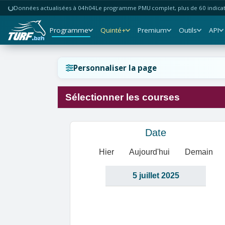
Données actualisées à 04h04
Le programme PMU complet, plus de 60 indicate
Programme
Quinté+
Premium
Outils
API
Réinitialiser l'affichage ?
Personnaliser la page
Sélectionner les courses
Annuler
Réinitialiser
Date
Hier
Aujourd'hui
Demain