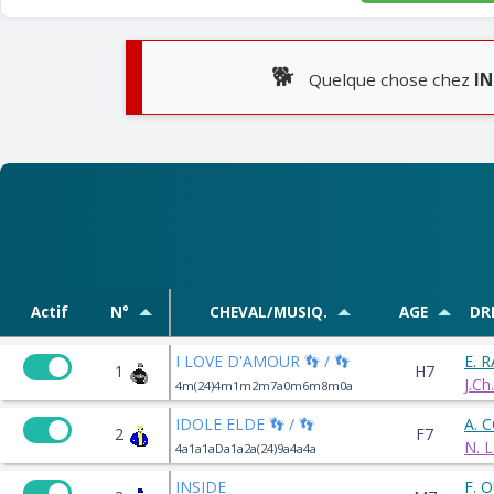
🐕
Quelque chose chez
IN
Actif
N°
CHEVAL/MUSIQ.
AGE
DR
I LOVE D'AMOUR 👣 / 👣
E. 
1
H7
J.C
4m(24)4m1m2m7a0m6m8m0a
IDOLE ELDE 👣 / 👣
A. 
2
F7
N. 
4a1a1aDa1a2a(24)9a4a4a
INSIDE
F. 