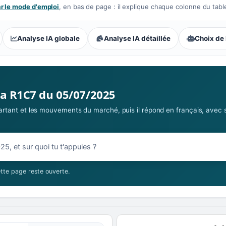
 le mode d'emploi
, en bas de page : il explique chaque colonne du tabl
Analyse IA globale
Analyse IA détaillée
Choix de 
 parieurs : Compétitive
la R1C7 du 05/07/2025
 partant et les mouvements du marché, puis il répond en français, avec 
07/2025
tte page reste ouverte.