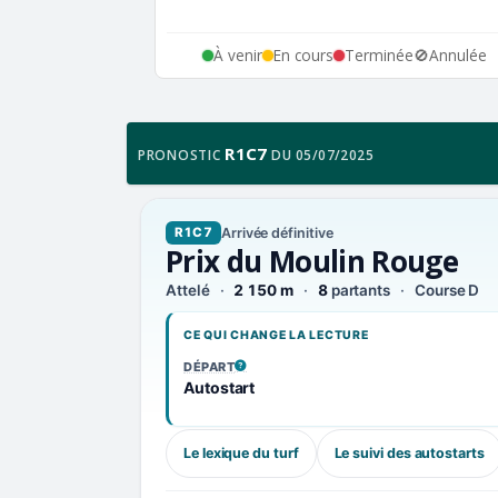
À venir
En cours
Terminée
🚫
Annulée
R1C7
PRONOSTIC
DU 05/07/2025
Arrivée définitive
R1C7
Prix du Moulin Rouge
Attelé
2 150 m
8
partants
Course D
CE QUI CHANGE LA LECTURE
DÉPART
, VOIR LA DÉFINITION
Autostart
Le lexique du turf
Le suivi des autostarts