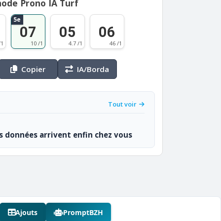
ode Prono IA Turf
5e
07
05
06
/1
10 /1
4.7 /1
46 /1
Copier
IA/Borda
Tout voir
os données arrivent enfin chez vous
Ajouts
PromptBZH