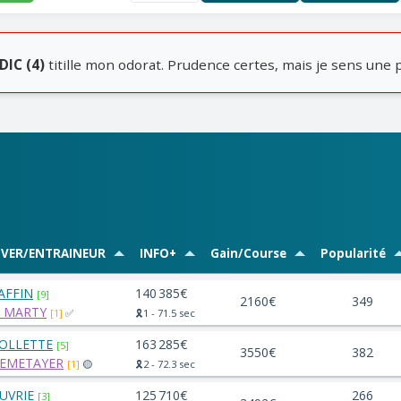
DIC (4)
titille mon odorat. Prudence certes, mais je sens une p
IVER/ENTRAINEUR
INFO+
Gain/Course
Popularité
RAFFIN
140 385€
[9]
2160€
349
h. MARTY
[1]
✅
🎗️1 - 71.5 sec
COLLETTE
163 285€
[5]
3550€
382
LEMETAYER
[1]
🟡
🎗️2 - 72.3 sec
OUVRIE
125 710€
266
[3]