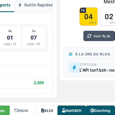
Méth
ports
Outils Rapides
1e
04
02
2.6 /1
3.7 
4e
5e
Voir % IA
01
07
cote : 12
cote : 10
À LA UNE DU BLOG
27/07/2026
L'API turf.bzh : n
2,60€
es
Réinit
XLSX
MathBZH
Dutching