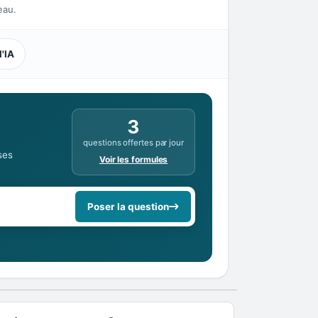
eau.
l'IA
3
questions offertes par jour
ses
Voir les formules
Poser la question