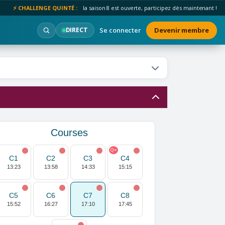
⚡ CHALLENGE QUINTÉ :
la saison 8 est ouverte, participez dès maintenant !
Se connecter
Devenir membre
DIRECT
Courses
Q+
C1
C2
C3
C4
13:23
13:58
14:33
15:15
C5
C6
C7
C8
15:52
16:27
17:10
17:45