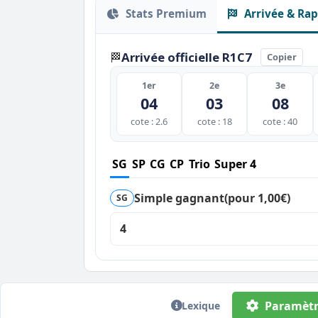
Stats Premium
Arrivée & Rap
Arrivée officielle R1C7
🏁
Copier
1er
2e
3e
04
03
08
cote : 2.6
cote : 18
cote : 40
SG
SP
CG
CP
Trio
Super 4
Simple gagnant
(pour 1,00€)
SG
4
Paramètr
Lexique