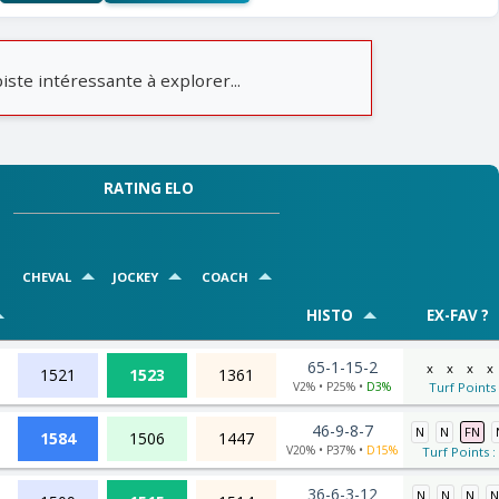
iste intéressante à explorer...
RATING ELO
CHEVAL
JOCKEY
COACH
HISTO
EX-FAV ?
65-1-15-2
x
x
x
x
1521
1523
1361
V2% • P25% •
D3%
Turf Points
46-9-8-7
N
N
FN
1584
1506
1447
V20% • P37% •
D15%
Turf Points :
36-6-3-12
N
N
N
N