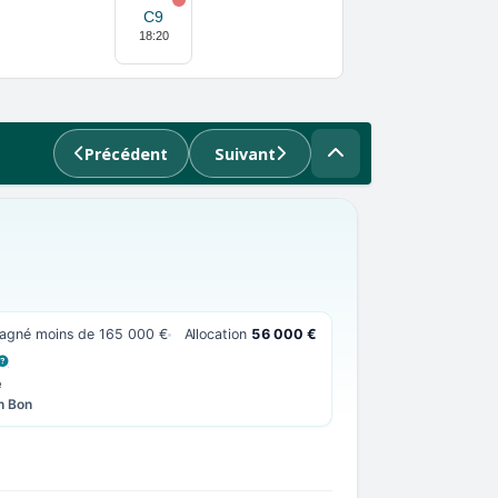
C9
18:20
Précédent
Suivant
gagné moins de 165 000 €
Allocation
56 000 €
 LA DÉFINITION
e
n Bon