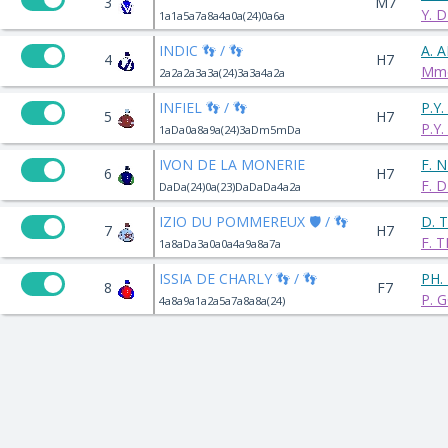
3
M7
Y. 
1a1a5a7a8a4a0a(24)0a6a
INDIC 👣 / 👣
A. 
4
H7
Mme
2a2a2a3a3a(24)3a3a4a2a
INFIEL 👣 / 👣
P.Y
5
H7
P.Y
1aDa0a8a9a(24)3aDm5mDa
IVON DE LA MONERIE
F. 
6
H7
F. 
DaDa(24)0a(23)DaDaDa4a2a
IZIO DU POMMEREUX 🛡️ / 👣
D. 
7
H7
F. 
1a8aDa3a0a0a4a9a8a7a
ISSIA DE CHARLY 👣 / 👣
PH.
8
F7
P. 
4a8a9a1a2a5a7a8a8a(24)