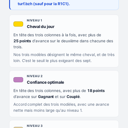
turf.bzh (sauf pour la R1C1).
Les sept niveaux de confiance, du plus exigeant au moins exigea
NIVEAU
NIVEAU 1
, couleur jaune or
Cheval du jour
QUAND LA LIGNE PREND CETTE COULEUR
En tête des trois colonnes à la fois, avec plus de
CE QUE CELA VOUS DIT
25 points
d'avance sur le deuxième dans chacune des
trois.
Nos trois modèles désignent le même cheval, et de très
loin. C'est le seuil le plus exigeant des sept.
NIVEAU 2
, couleur mauve
Confiance optimale
En tête des trois colonnes, avec plus de
18 points
d'avance sur
Gagnant
et sur
Couplé
.
Accord complet des trois modèles, avec une avance
nette mais moins large qu'au niveau 1.
NIVEAU 3