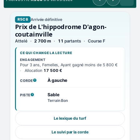
Précédent
Suivant
Arrivée définitive
R5C8
Prix de L'hippodrome D'agon-
coutainville
Attelé
2 700 m
11
partants
Course F
CE QUI CHANGE LA LECTURE
ENGAGEMENT
Pour 3 ans, Femelles, Ayant gagné moins de 5 800 €
Allocation
17 500 €
À gauche
CORDE
, VOIR LA DÉFINITION
Sable
PISTE
, VOIR LA DÉFINITION
Terrain Bon
Le lexique du turf
Le suivi par la corde