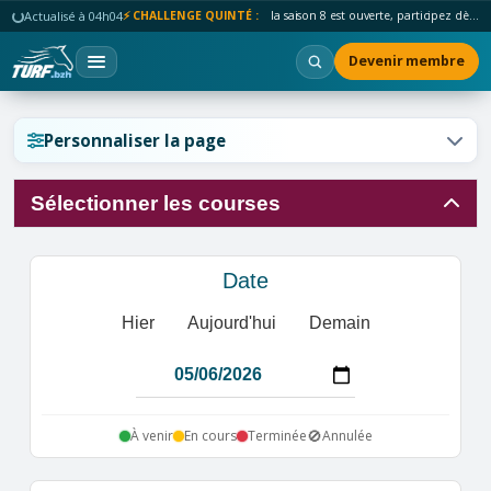
Actualisé à 04h04
⚡ CHALLENGE QUINTÉ :
la saison 8 est ouverte, participez dès maintenant !
Devenir membre
Réinitialiser l'affichage ?
Personnaliser la page
Sélectionner les courses
Annuler
Réinitialiser
Date
Hier
Aujourd'hui
Demain
🚫
À venir
En cours
Terminée
Annulée