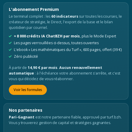
L'abonnement Premium
Le terminal complet : les
60 indicateurs
sur toutes les courses, le
créateur de stratégie, le Direct, l'export de la base et le bilan
quotidien par courriel.
≈ 8 000 crédits IA ChatBZH par mois
, plus le Mode Expert
Les pages verrouillées ci-dessus, toutes ouvertes
L'ebook « Les mathématiques du Turf », 600 pages, offert (39 €)
Zéro publicité
À partir de
14,90 € par mois
.
Aucun renouvellement
automatique
: à l'échéance votre abonnement s'arrête, et c'est
vous qui décidez de vous réabonner.
Voir les formules
Nos partenaires
Pari-Gagnant
est notre partenaire fiable, approuvé par turf.bzh.
Vous y trouverez gestion de capital et stratégies gagnantes.