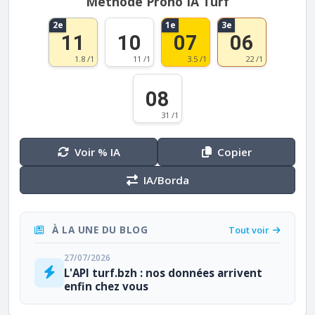
Méthode Prono IA Turf
2e
1e
3e
11
10
07
06
1.8 /1
11 /1
3.5 /1
22 /1
08
31 /1
Voir % IA
Copier
IA/Borda
À LA UNE DU BLOG
Tout voir
27/07/2026
L'API turf.bzh : nos données arrivent
enfin chez vous