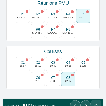
Réunions PMU
R1
R2
R3
R4
R5
VINCENNES
MARIENDORF
AUTEUIL
BORELY
GRAIGNES
R6
R7
R8
SHA TIN (HONG KONG)
SOLVALLA
SAN ISIDRO
Courses
C1
C2
C3
C4
C5
18:37
19:11
19:43
20:15
20:43
C6
C7
C8
21:11
21:39
22:04
R5C8
PRONOSTIC
DU 06/05/2026