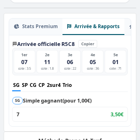
Stats Premium
Arrivée & Rapports
O
Arrivée officielle R5C8
🏁
Copier
1er
2e
3e
4e
5e
07
11
06
05
01
cote : 3.5
cote : 1.8
cote : 22
cote : 36
cote : 71
SG
SP
CG
CP
2sur4
Trio
Simple gagnant
(pour 1,00€)
SG
7
3,50€