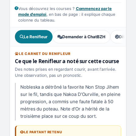
Vous découvrez les courses ?
Commencez par le
mode d'emploi
, en bas de page : il explique chaque
colonne du tableau.
Le Renifleur
Demander à ChatBZH
Difficult
, tendance
LE CARNET DU RENIFLEUR
Ce que le Renifleur a noté sur cette course
Des notes prises en regardant courir, avant l'arrivée.
Une observation, pas un pronostic.
Nobleska a détrôné la favorite Non Stop Jihem
sur le fil, tandis que Nakoa D'Ourville, en pleine
progression, a commis une faute fatale à 50
mètres du poteau. Note d'Or a hérité de la
troisième place sur ce coup du sort.
LE PARTANT RETENU