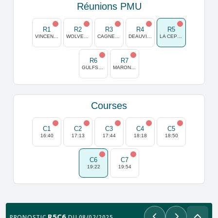
Réunions PMU
R1
R2
R3
R4
R5
VINCENNES
WOLVEGA
CAGNES/MER
DEAUVILLE
LA CEPIERE
R6
R7
GULFSTREAM PARK
MARONAS
Courses
C1
C2
C3
C4
C5
16:40
17:13
17:44
18:18
18:50
C6
C7
19:22
19:54
R5C6
PRONOSTIC
DU 08/02/2025