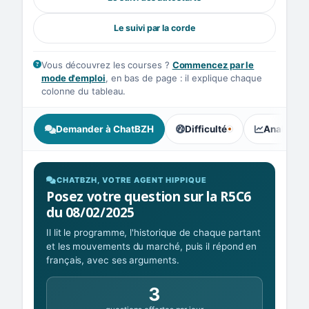
Le suivi par la corde
Vous découvrez les courses ?
Commencez par le
mode d'emploi
, en bas de page : il explique chaque
colonne du tableau.
Demander à ChatBZH
Difficulté
Analyse I
, tendance des parieurs : Équ
CHATBZH, VOTRE AGENT HIPPIQUE
Posez votre question sur la R5C6
du 08/02/2025
Il lit le programme, l'historique de chaque partant
et les mouvements du marché, puis il répond en
français, avec ses arguments.
3