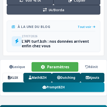
Voir % IA
Copier
IA/Borda
À LA UNE DU BLOG
Tout voir
27/07/2026
L'API turf.bzh : nos données arrivent
enfin chez vous
Paramètres
Lexique
Réinit
XLSX
MathBZH
Dutching
Ajouts
PromptBZH