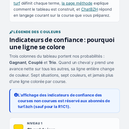
turf
définit chaque terme,
la page méthode
explique
comment le tableau est construit, et
ChatBZH
répond
en langage courant sur la course que vous préparez.
LÉGENDE DES COULEURS
Indicateurs de confiance : pourquoi
une ligne se colore
Trois colonnes du tableau portent nos probabilités :
Gagnant
,
Couplé
et
Trio
. Quand un cheval y prend une
avance nette sur tous les autres, sa ligne entière change
de couleur. Sept situations, sept couleurs, et jamais plus
d'une ligne colorée par course.
L'affichage des indicateurs de confiance des
courses non courues est réservé aux abonnés de
turf.bzh (sauf pour la R1C1).
Les sept niveaux de confiance, du plus exigeant au moins exigea
NIVEAU
NIVEAU 1