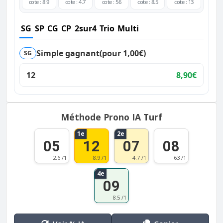
cote : 8.9
cote : 4.7
cote : 56
cote : 8.5
cote : 13
SG
SP
CG
CP
2sur4
Trio
Multi
Simple gagnant
(pour 1,00€)
SG
12
8,90€
Méthode Prono IA Turf
1e
2e
05
12
07
08
2.6 /1
8.9 /1
4.7 /1
63 /1
4e
09
8.5 /1