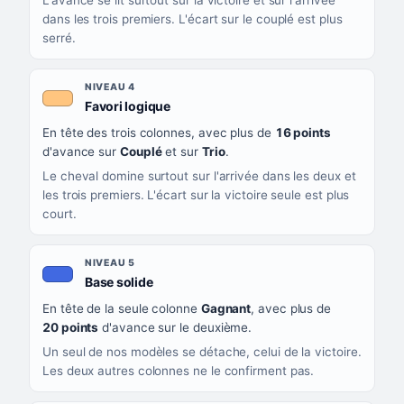
L'avance se lit surtout sur la victoire et sur l'arrivée
dans les trois premiers. L'écart sur le couplé est plus
serré.
NIVEAU 4
, couleur orange clair
Favori logique
En tête des trois colonnes, avec plus de
16 points
d'avance sur
Couplé
et sur
Trio
.
Le cheval domine surtout sur l'arrivée dans les deux et
les trois premiers. L'écart sur la victoire seule est plus
court.
NIVEAU 5
, couleur bleu roi
Base solide
En tête de la seule colonne
Gagnant
, avec plus de
20 points
d'avance sur le deuxième.
Un seul de nos modèles se détache, celui de la victoire.
Les deux autres colonnes ne le confirment pas.