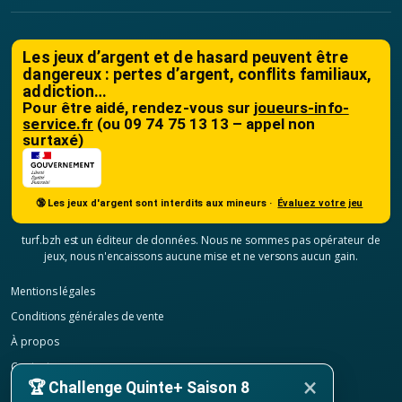
Les jeux d’argent et de hasard peuvent être
dangereux : pertes d’argent, conflits familiaux,
addiction…
Pour être aidé, rendez-vous sur
joueurs-info-
service.fr
(ou 09 74 75 13 13 – appel non
surtaxé)
🔞 Les jeux d'argent sont interdits aux mineurs ·
Évaluez votre jeu
turf.bzh est un éditeur de données. Nous ne sommes pas opérateur de
jeux, nous n'encaissons aucune mise et ne versons aucun gain.
Mentions légales
Conditions générales de vente
À propos
Contact
×
🏆 Challenge Quinte+ Saison 8
Confidentialité