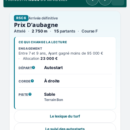
Précédent
Suivant
Arrivée définitive
R5C6
Prix D'aubagne
Attelé
2 750 m
15
partants
Course F
CE QUI CHANGE LA LECTURE
ENGAGEMENT
Entre 7 et 9 ans, Ayant gagné moins de 95 000 €
Allocation
23 000 €
Autostart
DÉPART
, VOIR LA DÉFINITION
À droite
CORDE
, VOIR LA DÉFINITION
Sable
PISTE
, VOIR LA DÉFINITION
Terrain Bon
Le lexique du turf
Le suivi des autostarts