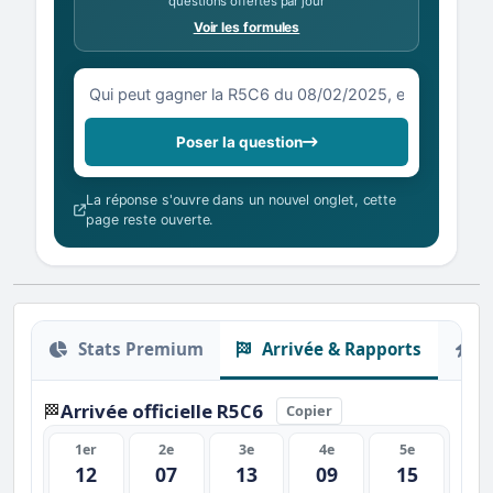
questions offertes par jour
Voir les formules
Votre question sur la R5C6 du 08/02/2025
Poser la question
La réponse s'ouvre dans un nouvel onglet, cette
page reste ouverte.
Stats Premium
Arrivée & Rapports
O
Arrivée officielle R5C6
🏁
Copier
1er
2e
3e
4e
5e
12
07
13
09
15