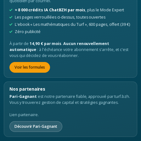
quotidien par courriel.
≈ 8 000 crédits IA ChatBZH par mois
, plus le Mode Expert
Les pages verrouillées ci-dessus, toutes ouvertes
L'ebook « Les mathématiques du Turf », 600 pages, offert (39 €)
Zéro publicité
À partir de
14,90 € par mois
.
Aucun renouvellement
automatique
: à l'échéance votre abonnement s'arrête, et c'est
vous qui décidez de vous réabonner.
Voir les formules
Nos partenaires
Pari-Gagnant
est notre partenaire fiable, approuvé par turf.bzh.
Vous y trouverez gestion de capital et stratégies gagnantes.
Lien partenaire.
Découvrir Pari-Gagnant