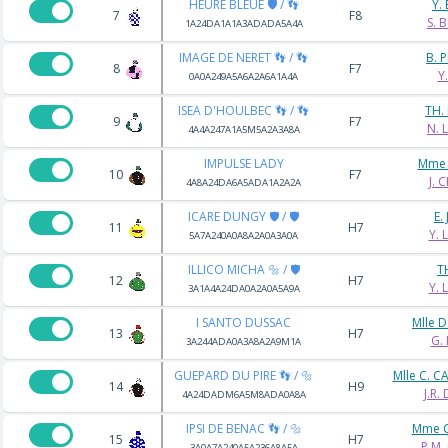
HEURE BLEUE 🛡️ / 👣
Y.
7
F8
S. 
1A24DA1A1A3ADADA5A4A
IMAGE DE NERET 👣 / 👣
B. 
8
F7
Y
0A0A249A5A6A2A6A1A4A
ISEA D'HOULBEC 👣 / 👣
TH.
9
F7
N. 
4A4A247A1A5M5A2A3A8A
IMPULSE LADY
Mme 
10
F7
J. 
4A8A24DA6A5ADA1A2A2A
ICARE DUNGY 🛡️ / 🛡️
E.
11
H7
Y.
5A7A240A0A8A2A0A3A0A
ILLICO MICHA 🔩 / 🛡️
T
12
H7
Y.
3A1A4A24DA0A2A0A5A9A
I SANTO DUSSAC
Mlle 
13
H7
G.
3A244ADA0A3A8A2A9M1A
GUEPARD DU PIRE 👣 / 🔩
Mlle C. 
14
H9
J.R.
4A24DADM6A5M8ADA0A8A
IPSI DE BENAC 👣 / 🔩
Mme C
15
H7
P.M
3A0A7A240A5A236A8A5A