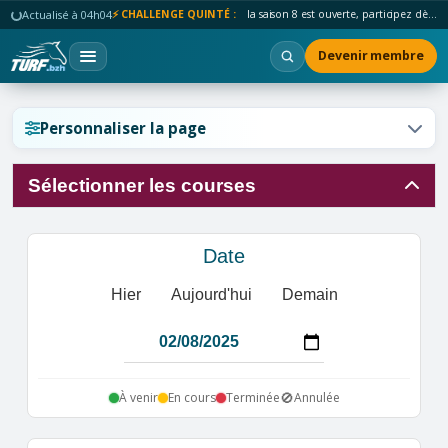
Actualisé à 04h04
⚡ CHALLENGE QUINTÉ :
la saison 8 est ouverte, participez dès maintenant !
Devenir membre
Réinitialiser l'affichage ?
Personnaliser la page
Sélectionner les courses
Annuler
Réinitialiser
Date
Hier
Aujourd'hui
Demain
🚫
À venir
En cours
Terminée
Annulée