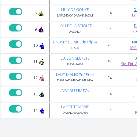
LILLY DE GOUYE
D
8
F4
D.
3A5A249A0ADA7A4A2ADM
LOU DE LA SCIOLET
F
9
F4
F.
DADADA
LINDSEY DE NICE 👣 / 👣 🥕
MI
10
F4
MIC
DA2A
LIAISON SECRETE
A
11
F4
Sté. Ent.
DA5ADADA
LADY D'ALEX 👣 / 👣 🥕
12
F4
DA8A5ADA4A0ADA4A245A
LAYA DU PRATOU
13
F4
R.
LA PETITE MARIE
14
F4
R
DA8ADA8A3A6A6A