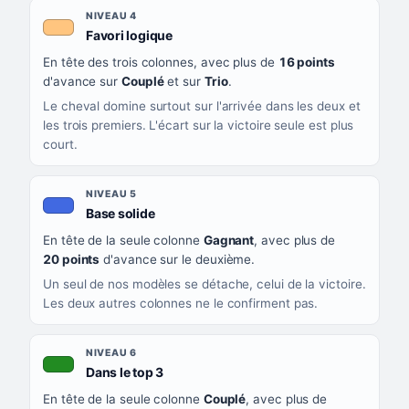
NIVEAU 4
, couleur orange clair
Favori logique
En tête des trois colonnes, avec plus de
16 points
d'avance sur
Couplé
et sur
Trio
.
Le cheval domine surtout sur l'arrivée dans les deux et
les trois premiers. L'écart sur la victoire seule est plus
court.
NIVEAU 5
, couleur bleu roi
Base solide
En tête de la seule colonne
Gagnant
, avec plus de
20 points
d'avance sur le deuxième.
Un seul de nos modèles se détache, celui de la victoire.
Les deux autres colonnes ne le confirment pas.
NIVEAU 6
, couleur verte
Dans le top 3
En tête de la seule colonne
Couplé
, avec plus de