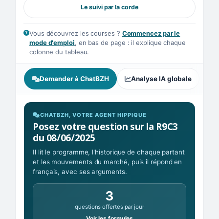
Le suivi par la corde
Vous découvrez les courses ?
Commencez par le
mode d'emploi
, en bas de page : il explique chaque
colonne du tableau.
Demander à ChatBZH
Analyse IA globale
A
CHATBZH, VOTRE AGENT HIPPIQUE
Posez votre question sur la R9C3
du 08/06/2025
Il lit le programme, l'historique de chaque partant
et les mouvements du marché, puis il répond en
français, avec ses arguments.
3
questions offertes par jour
Voir les formules