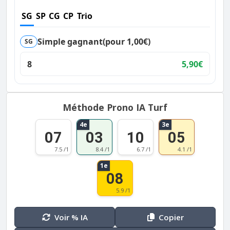
SG
SP
CG
CP
Trio
Simple gagnant
(pour 1,00€)
SG
8
5,90€
Méthode Prono IA Turf
4e
3e
07
03
10
05
7.5 /1
8.4 /1
6.7 /1
4.1 /1
1e
08
5.9 /1
Voir % IA
Copier