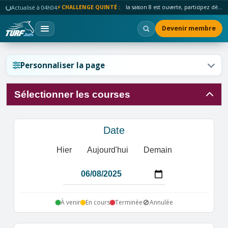
Actualisé à 04h04
⚡ CHALLENGE QUINTÉ :
la saison 8 est ouverte, participez dès maintenant !
Devenir membre
Réinitialiser l'affichage ?
Personnaliser la page
Sélectionner les courses
Annuler
Réinitialiser
Date
Hier
Aujourd'hui
Demain
🚫
À venir
En cours
Terminée
Annulée