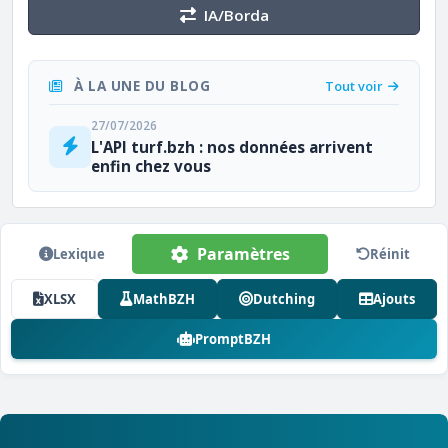
IA/Borda
À LA UNE DU BLOG
Tout voir
27/07/2026
L'API turf.bzh : nos données arrivent
enfin chez vous
Paramètres
Lexique
Réinit
XLSX
MathBZH
Dutching
Ajouts
PromptBZH