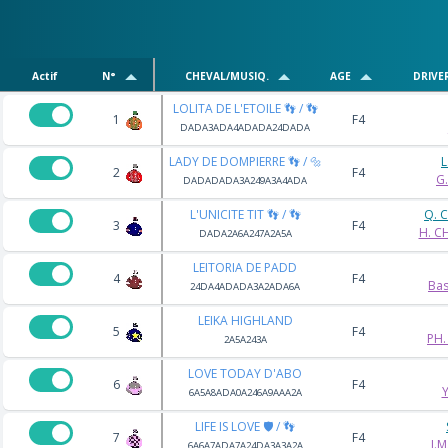
Actif
N°
CHEVAL/MUSIQ.
AGE
DRIVE
LOLITA DE L'ETOILE 👣 / 👣
1
F4
DADA3ADA4ADADA24DADA
LADY DE DOMPIERRE 👣 / 🔩
L
2
F4
G
DADADADA3A249A3A4ADA
L'UNICITE TIT 👣 / 👣
Q. 
3
F4
H. C
DADA2A6A247A2A5A
LEITORIA DE PADD
4
F4
Bas
24DA4ADADA3A2ADA6A
LEIKA HIGHLAND
5
F4
PH
2A5A243A
LOVE TODAY D'ABO
6
F4
Y
6A5A8ADA0A246A9AAA2A
LIFE IS LOVE 🛡️ / 👣
7
F4
J.
6A6A7ADA7A24DA3A3A2A