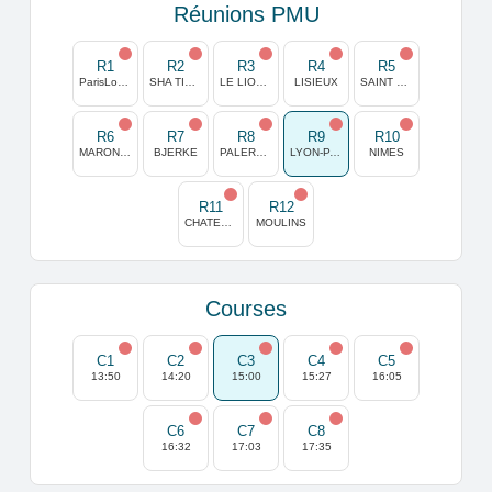
Réunions PMU
R1
R2
R3
R4
R5
ParisLongchamp
SHA TIN (HONG KONG)
LE LION D'ANGERS
LISIEUX
SAINT MALO
R6
R7
R8
R9
R10
MARONAS
BJERKE
PALERMO
LYON-PARILLY
NIMES
R11
R12
CHATEAUBRIANT
MOULINS
Courses
C1
C2
C3
C4
C5
13:50
14:20
15:00
15:27
16:05
C6
C7
C8
16:32
17:03
17:35