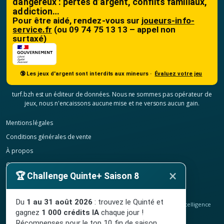
dangereux : pertes d’argent, conflits familiaux,
addiction…
Pour être aidé, rendez-vous sur
joueurs-info-
service.fr
(ou 09 74 75 13 13 – appel non
surtaxé)
🔞 Les jeux d'argent sont interdits aux mineurs ·
Évaluez votre jeu
turf.bzh est un éditeur de données. Nous ne sommes pas opérateur de
jeux, nous n'encaissons aucune mise et ne versons aucun gain.
Mentions légales
Conditions générales de vente
À propos
Contact
×
🏆 Challenge Quinte+ Saison 8
Confidentialité
Résilier mon abonnement
Du
1 au 31 août 2026
: trouvez le Quinté et
© 2020-2026
TURF.bzh
, analyses hippiques, classement ELO et intelligence
gagnez
1 000 crédits IA
chaque jour !
artificielle.
Site indépendant, sans lien avec le PMU. Jeu interdit aux mineurs.
Récompenses pour le top 10 fin de saison