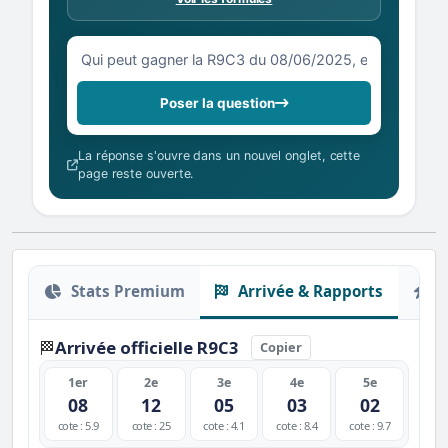
Votre question sur la R9C3 du 08/06/2025
Poser la question
La réponse s'ouvre dans un nouvel onglet, cette
page reste ouverte.
Stats Premium
Arrivée & Rapports
O
Arrivée officielle R9C3
🏁
Copier
1er
2e
3e
4e
5e
08
12
05
03
02
cote : 5.9
cote : 25
cote : 4.1
cote : 8.4
cote : 9.7