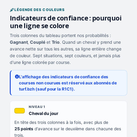
LÉGENDE DES COULEURS
Indicateurs de confiance : pourquoi
une ligne se colore
Trois colonnes du tableau portent nos probabilités :
Gagnant
,
Couplé
et
Trio
. Quand un cheval y prend une
avance nette sur tous les autres, sa ligne entière change
de couleur. Sept situations, sept couleurs, et jamais plus
d'une ligne colorée par course.
L'affichage des indicateurs de confiance des
courses non courues est réservé aux abonnés de
turf.bzh (sauf pour la R1C1).
Les sept niveaux de confiance, du plus exigeant au moins exigea
NIVEAU
NIVEAU 1
, couleur jaune or
Cheval du jour
QUAND LA LIGNE PREND CETTE COULEUR
En tête des trois colonnes à la fois, avec plus de
CE QUE CELA VOUS DIT
25 points
d'avance sur le deuxième dans chacune des
trois.