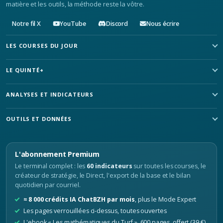
matière et les outils, la méthode reste la vôtre.
Notre fil X
YouTube
Discord
Nous écrire
LES COURSES DU JOUR
LE QUINTÉ+
ANALYSES ET INDICATEURS
OUTILS ET DONNÉES
L'abonnement Premium
Le terminal complet : les
60 indicateurs
sur toutes les courses, le
créateur de stratégie, le Direct, l'export de la base et le bilan
quotidien par courriel.
≈ 8 000 crédits IA ChatBZH par mois
, plus le Mode Expert
Les pages verrouillées ci-dessus, toutes ouvertes
L'ebook « Les mathématiques du Turf », 600 pages, offert (39 €)