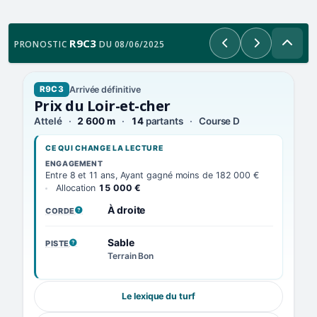
R9C3
PRONOSTIC
DU 08/06/2025
Précédent
Suivant
Arrivée définitive
R9C3
Prix du Loir-et-cher
Attelé
2 600 m
14
partants
Course D
CE QUI CHANGE LA LECTURE
ENGAGEMENT
Entre 8 et 11 ans, Ayant gagné moins de 182 000 €
Allocation
15 000 €
À droite
CORDE
, VOIR LA DÉFINITION
Sable
PISTE
, VOIR LA DÉFINITION
Terrain Bon
Le lexique du turf