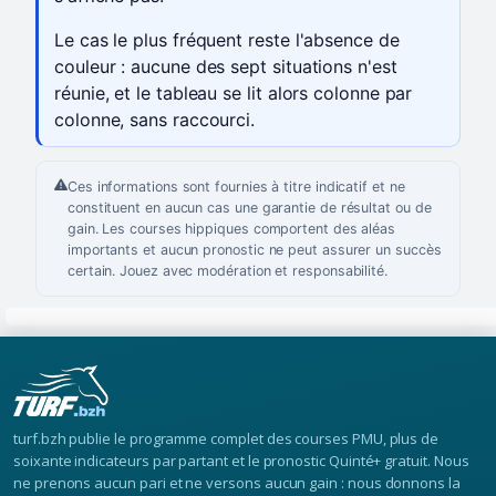
Le cas le plus fréquent reste l'absence de
couleur : aucune des sept situations n'est
réunie, et le tableau se lit alors colonne par
colonne, sans raccourci.
Ces informations sont fournies à titre indicatif et ne
constituent en aucun cas une garantie de résultat ou de
gain. Les courses hippiques comportent des aléas
importants et aucun pronostic ne peut assurer un succès
certain. Jouez avec modération et responsabilité.
turf.bzh publie le programme complet des courses PMU, plus de
soixante indicateurs par partant et le pronostic Quinté+ gratuit. Nous
ne prenons aucun pari et ne versons aucun gain : nous donnons la