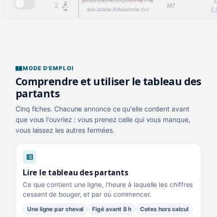
JEUDI DES RACQUES 👣 / 👣
E
2
M7
E.
4a9a2a0a0a(25)8a6a0m0a
[Q+]
MODE D'EMPLOI
Comprendre et utiliser le tableau des
partants
Cinq fiches. Chacune annonce ce qu'elle contient avant
que vous l'ouvriez : vous prenez celle qui vous manque,
vous laissez les autres fermées.
Lire le tableau des partants
Ce que contient une ligne, l'heure à laquelle les chiffres
cessent de bouger, et par où commencer.
Une ligne par cheval
Figé avant 8 h
Cotes hors calcul