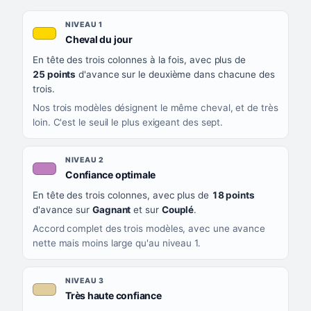
Les sept niveaux de confiance, du plus exigeant au moins exigea
NIVEAU
NIVEAU 1
, couleur jaune or
Cheval du jour
QUAND LA LIGNE PREND CETTE COULEUR
En tête des trois colonnes à la fois, avec plus de
CE QUE CELA VOUS DIT
25 points
d'avance sur le deuxième dans chacune des
trois.
Nos trois modèles désignent le même cheval, et de très
loin. C'est le seuil le plus exigeant des sept.
NIVEAU 2
, couleur mauve
Confiance optimale
En tête des trois colonnes, avec plus de
18 points
d'avance sur
Gagnant
et sur
Couplé
.
Accord complet des trois modèles, avec une avance
nette mais moins large qu'au niveau 1.
NIVEAU 3
, couleur beige
Très haute confiance