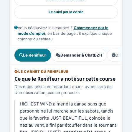
Le suivi par la corde
Vous découvrez les courses ?
Commencez par le
mode d'emploi
, en bas de page : il explique chaque
colonne du tableau.
Le Renifleur
Demander à ChatBZH
Difficult
, tendance
LE CARNET DU RENIFLEUR
Ce que le Renifleur a noté sur cette course
Des notes prises en regardant courir, avant l'arrivée.
Une observation, pas un pronostic.
HIGHEST WIND a mené la danse sans que
personne ne lui marche sur les sabots, tandis
que la favorite JUST BEAUTIFUL, coincée le
nez au vent, a fini par étouffer dans le tournant