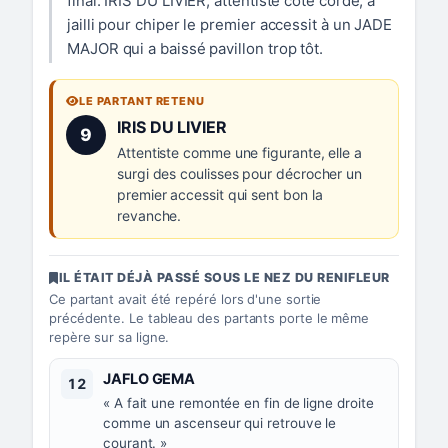
final. IRIS DU LIVIER, attentiste côté corde, a
jailli pour chiper le premier accessit à un JADE
MAJOR qui a baissé pavillon trop tôt.
LE PARTANT RETENU
Numéro 9 :
IRIS DU LIVIER
9
Attentiste comme une figurante, elle a
surgi des coulisses pour décrocher un
premier accessit qui sent bon la
revanche.
IL ÉTAIT DÉJÀ PASSÉ SOUS LE NEZ DU RENIFLEUR
Ce partant avait été repéré lors d'une sortie
précédente. Le tableau des partants porte le même
repère sur sa ligne.
Numéro 12 :
JAFLO GEMA
12
« A fait une remontée en fin de ligne droite
comme un ascenseur qui retrouve le
courant. »