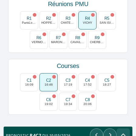
Réunions PMU
R1
R2
R3
R4
R5
ParisLongchamp
HOPPEGARTEN
CHATELAILLON
VICHY
SAN ISIDRO
R6
R7
R8
R9
VERMO (HELSINKI)
MARONAS
CAVAILLON
CHERBOURG
Courses
C1
C2
C3
C4
C5
16:09
16:46
17:19
17:52
18:27
C6
C7
C8
19:02
19:34
20:06
R4C2
PRONOSTIC
DU 10/05/2026