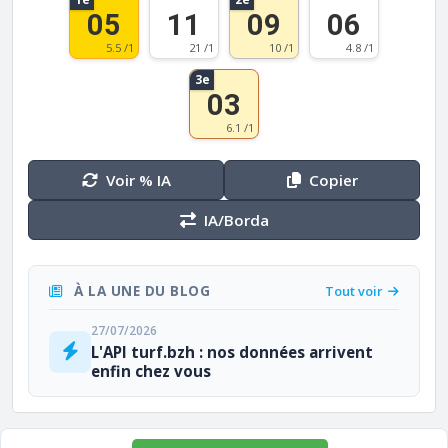
05
11
09
06
5.5 /1
21 /1
10 /1
4.8 /1
3e
03
6.1 /1
Voir % IA
Copier
IA/Borda
À LA UNE DU BLOG
Tout voir
27/07/2026
L'API turf.bzh : nos données arrivent
enfin chez vous