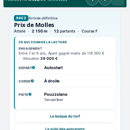
Précédent
Suivant
Arrivée définitive
R4C2
Prix de Molles
Attelé
2 150 m
12
partants
Course F
CE QUI CHANGE LA LECTURE
ENGAGEMENT
Entre 7 et 9 ans, Ayant gagné moins de 118 000 €
Allocation
29 000 €
Autostart
DÉPART
, VOIR LA DÉFINITION
À droite
CORDE
, VOIR LA DÉFINITION
Pouzzolane
PISTE
, VOIR LA DÉFINITION
Terrain Bon
Le lexique du turf
Le suivi des autostarts