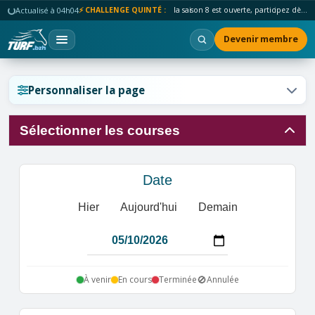
Actualisé à 04h04
⚡ CHALLENGE QUINTÉ :
la saison 8 est ouverte, participez dès maintenant !
Devenir membre
Réinitialiser l'affichage ?
Personnaliser la page
Sélectionner les courses
Annuler
Réinitialiser
Date
Hier
Aujourd'hui
Demain
🚫
À venir
En cours
Terminée
Annulée