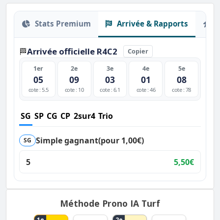
Stats Premium
Arrivée & Rapports
O
Arrivée officielle R4C2
🏁
Copier
1er
2e
3e
4e
5e
05
09
03
01
08
cote : 5.5
cote : 10
cote : 6.1
cote : 46
cote : 78
SG
SP
CG
CP
2sur4
Trio
Simple gagnant
(pour 1,00€)
SG
5
5,50€
Méthode Prono IA Turf
1e
2e