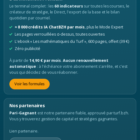
Le terminal complet : les
60 indicateurs
sur toutes les courses, le
créateur de stratégie, le Direct, l'export de la base et le bilan
quotidien par courriel.
≈ 8 000 crédits IA ChatBZH par mois
, plus le Mode Expert
Les pages verrouillées ci-dessus, toutes ouvertes
L'ebook « Les mathématiques du Turf », 600 pages, offert (39 €)
Zéro publicité
À partir de
14,90 € par mois
.
Aucun renouvellement
automatique
: à l'échéance votre abonnement s'arrête, et c'est
vous qui décidez de vous réabonner.
Voir les formules
Nos partenaires
Pari-Gagnant
est notre partenaire fiable, approuvé par turf.bzh.
Vous y trouverez gestion de capital et stratégies gagnantes.
Lien partenaire.