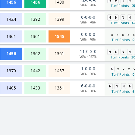
N
N
N
N
1456
1456
1430
V0% • P0%
Turf Points :
95
6-0-0-0
N
N
N
N
1424
1392
1399
V0% • P0%
Turf Points :
42
0-0-0-0
x
x
x
x
x
1361
1361
1545
V0% • P0%
Turf Points :
0
11-0-3-0
N
N
N
N
1456
1362
1361
V0% • P27%
Turf Points :
30
1-0-0-0
N
x
x
x
1370
1442
1437
V0% • P0%
Turf Points :
0
6-0-0-0
N
N
N
N
1405
1433
1361
V0% • P0%
Turf Points :
6