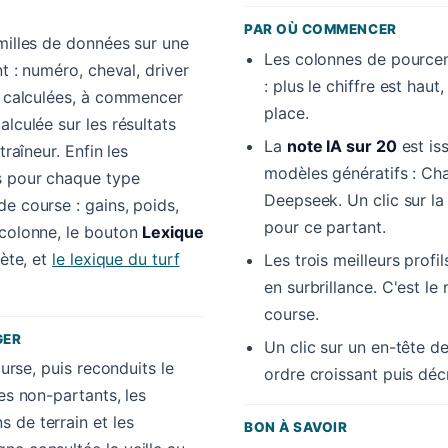
PAR OÙ COMMENCER
amilles de données sur une
Les colonnes de pourcen
nt : numéro, cheval, driver
: plus le chiffre est hau
es calculées, à commencer
place.
alculée sur les résultats
La
note IA sur 20
est is
traîneur. Enfin les
modèles génératifs : Cha
s pour chaque type
Deepseek. Un clic sur l
e course : gains, poids,
pour ce partant.
 colonne, le bouton
Lexique
lète, et
le lexique du turf
Les trois meilleurs profi
en surbrillance. C'est le 
course.
GER
Un clic sur un en-tête de
ourse, puis reconduits le
ordre croissant puis déc
es non-partants, les
 de terrain et les
BON À SAVOIR