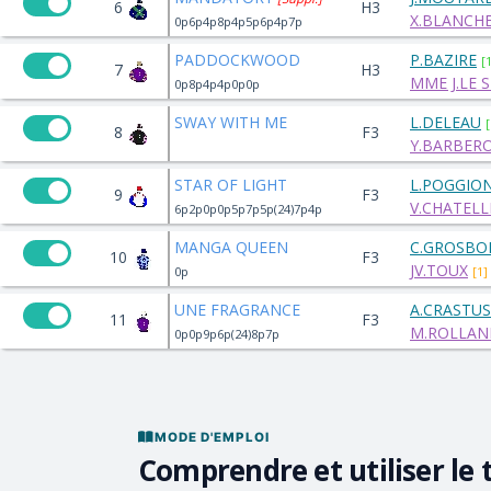
6
H3
X.BLANCHE
0p6p4p8p4p5p6p4p7p
PADDOCKWOOD
P.BAZIRE
[
7
H3
MME J.LE 
0p8p4p4p0p0p
SWAY WITH ME
L.DELEAU
[
8
F3
Y.BARBERO
STAR OF LIGHT
L.POGGIO
9
F3
V.CHATELL
6p2p0p0p5p7p5p(24)7p4p
MANGA QUEEN
C.GROSBO
10
F3
JV.TOUX
0p
[1]
UNE FRAGRANCE
A.CRASTUS
11
F3
M.ROLLAND
0p0p9p6p(24)8p7p
MODE D'EMPLOI
Comprendre et utiliser le 