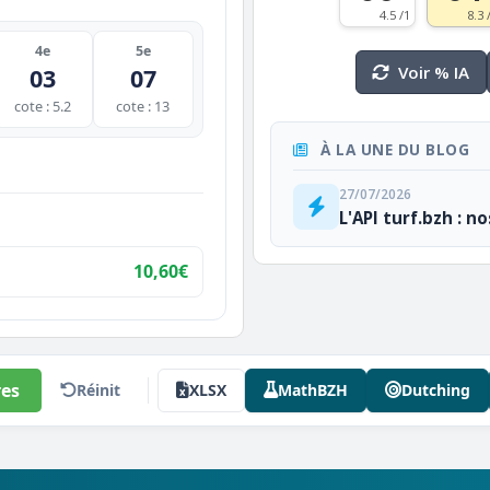
4.5 /1
8.3 
4e
5e
Voir % IA
03
07
cote : 5.2
cote : 13
À LA UNE DU BLOG
27/07/2026
L'API turf.bzh : n
10,60€
es
Réinit
XLSX
MathBZH
Dutching