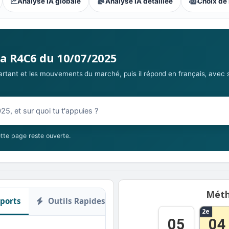
Analyse IA globale
Analyse IA détaillée
Choix de 
s parieurs : Extrême
la R4C6 du 10/07/2025
 partant et les mouvements du marché, puis il répond en français, avec 
07/2025
tte page reste ouverte.
Méth
ports
Outils Rapides
2e
05
04