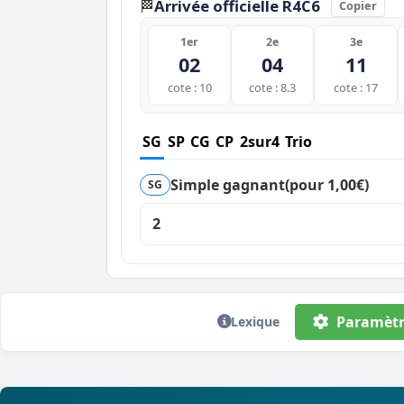
Arrivée officielle R4C6
🏁
Copier
1er
2e
3e
02
04
11
cote : 10
cote : 8.3
cote : 17
SG
SP
CG
CP
2sur4
Trio
Simple gagnant
(pour 1,00€)
SG
2
Paramètr
Lexique