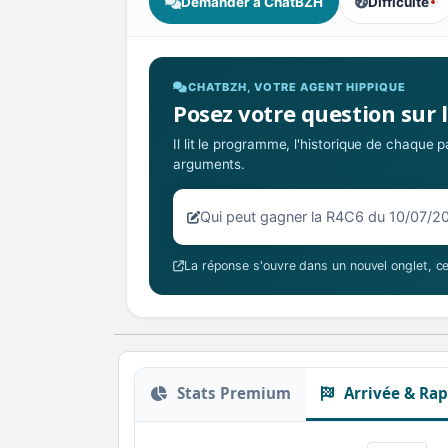
Demander à ChatBZH
Difficulté
, tendance de
CHATBZH, VOTRE AGENT HIPPIQUE
Posez votre question sur 
Il lit le programme, l'historique de chaque
arguments.
Votre question sur la R4C6 du 10/
La réponse s'ouvre dans un nouvel onglet, ce
Stats Premium
Arrivée & Rap