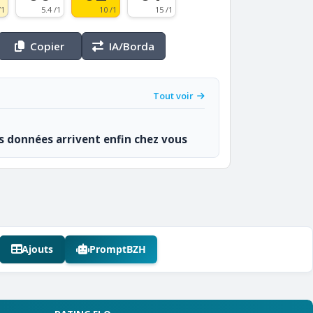
/1
5.4 /1
10 /1
15 /1
Copier
IA/Borda
Tout voir
os données arrivent enfin chez vous
Ajouts
PromptBZH