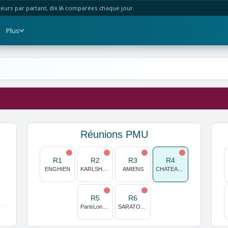
urs par partant, dix IA comparées chaque jour.
Plus
Réunions PMU
R1
R2
R3
R4
ENGHIEN
KARLSHORST
AMIENS
CHATEAUBRIANT
R5
R6
ParisLongchamp
SARATOGA