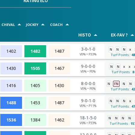
RATING ELO
CHEVAL
JOCKEY
COACH
HISTO
EX-FAV ?
3-0-1-0
N
N
N
x
1402
1482
1487
V0% • P33%
Turf Points :
48
9-0-0-0
N
N
x
x
1430
1505
1467
V0% • P0%
Turf Points :
8
8-0-0-0
N
FN
N
N
1416
1405
1430
V0% • P0%
Turf Points :
42
9-0-1-0
N
N
N
x
1488
1453
1487
V0% • P11%
Turf Points :
47
18-1-5-0
N
N
N
N
1536
1384
1462
V6% • P33%
Turf Points :
15
12-0-0-0