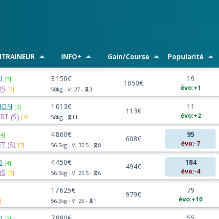
NTRAINEUR
INFO+
Gain/Course
Popularité
U
3 150€
19
[3]
1050€
évo:+1
RS
[3]
58kg - V: 27 - 🎗️3
CHON
1 013€
11
[2]
113€
évo:+2
T (S)
[3]
58kg - 🎗️11
4 860€
95
[4]
608€
évo:-7
T (S)
[3]
56.5kg - V: 30.5 - 🎗️8
D
4 450€
184
[4]
494€
évo:-4
RS
[3]
56.5kg - V: 25.5 - 🎗️6
17 625€
79
979€
évo:+10
]
56.5kg - V: 26 - 🎗️1
D
7 880€
55
[3]