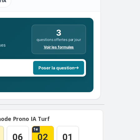
l'IA
3
questions offertes par jour
ses
Voir les formules
Poser la question
ode Prono IA Turf
1e
06
02
01