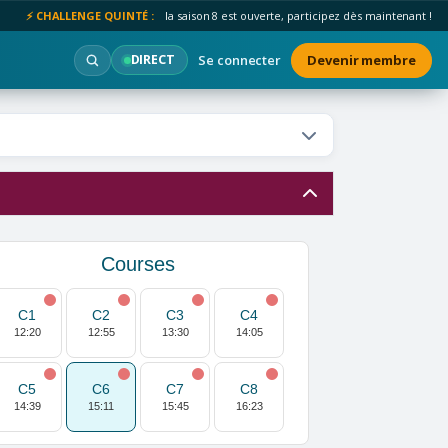
⚡ CHALLENGE QUINTÉ :
la saison 8 est ouverte, participez dès maintenant !
Se connecter
Devenir membre
DIRECT
Courses
C1
C2
C3
C4
12:20
12:55
13:30
14:05
C5
C6
C7
C8
14:39
15:11
15:45
16:23