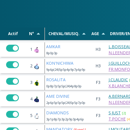
Actif
N°
CHEVAL/MUSIQ.
AGE
DRIVER/E
AMKAR
L.BOISSEA
1
H3
N.LEENDE
8p0p3p
KON'NICHIWA
J.GUILLO
2
H3
FR.MONFOR
9p6p(24)5p5p4p9p7p6p9p
ROSALITA
J.CLAUDIC
3
F3
X.BLANCHE
0p8p7p5p5p(24)4p8p0p
AME DIVINE
A.BERNAR
4
F3
N.LEENDE
2p6p5p5p5p(24)5p5p7p0p
DIAMONDS
S.JUST
[2]
5
F3
T.POCHE
3p1p8p7p3p2p9p3p4p6p
[4
MANDATORY
J.MOUTAR
[Suppl.]