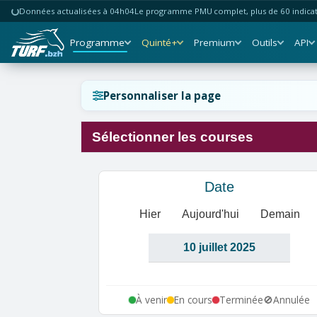
Données actualisées à 04h04
Le programme PMU complet, plus de 60 indicate
Programme
Quinté+
Premium
Outils
API
Réinitialiser l'affichage ?
Personnaliser la page
Sélectionner les courses
Annuler
Réinitialiser
Date
Hier
Aujourd'hui
Demain
À venir
En cours
Terminée
🚫
Annulée