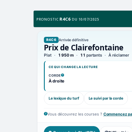
R4C6
PRONOSTIC
DU 10/07/2025
Arrivée définitive
R4C6
Prix de Clairefontaine
Plat
1 950 m
11
partants
À réclamer
CE QUI CHANGE LA LECTURE
CORDE
, VOIR LA DÉFINITION
À droite
Le lexique du turf
Le suivi par la corde
Vous découvrez les courses ?
Commencez par