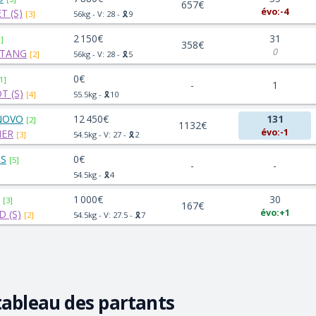
657€
évo:-4
T (S)
[3]
56kg - V: 28 - 🎗️9
2 150€
31
1]
358€
0
STANG
[2]
56kg - V: 28 - 🎗️5
0€
1]
-
1
T (S)
[4]
55.5kg - 🎗️10
NOVO
12 450€
131
[2]
1132€
évo:-1
IER
[3]
54.5kg - V: 27 - 🎗️2
IS
0€
[5]
-
-
54.5kg - 🎗️4
1 000€
30
[3]
167€
évo:+1
 (S)
[2]
54.5kg - V: 27.5 - 🎗️7
tableau des partants