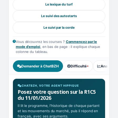
Le lexique du turf
Le suivi des autostarts
Le suivi par la corde
Vous découvrez les courses ?
Commencez par le
mode d'emploi
, en bas de page : il explique chaque
colonne du tableau.
Demander à ChatBZH
Difficulté
Analyse I
, tendance des parieurs : Ex
CHATBZH, VOTRE AGENT HIPPIQUE
Posez votre question sur la R1C5
du 11/01/2026
Il lit le programme, l'historique de chaque partant
et les mouvements du marché, puis il répond en
français, avec ses arguments.