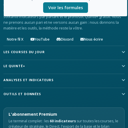
Voir les formules
turf.bzh publie le programme complet des courses PMU, plus de
soixante indicateurs par partant et le pronostic Quinté+ gratuit. Nous
ne prenons aucun pari et ne versons aucun gain : nous donnons la
matière et les outils, la méthode reste la vôtre.
Notre fil X
YouTube
Discord
Nous écrire
LES COURSES DU JOUR
LE QUINTÉ+
ANALYSES ET INDICATEURS
OUTILS ET DONNÉES
L'abonnement Premium
Le terminal complet : les
60 indicateurs
sur toutes les courses, le
créateur de stratégie, le Direct, l'export de la base et le bilan