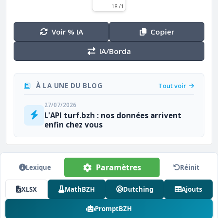
18 /1
Voir % IA
Copier
IA/Borda
À LA UNE DU BLOG
Tout voir
27/07/2026
L'API turf.bzh : nos données arrivent
enfin chez vous
Paramètres
Lexique
Réinit
XLSX
MathBZH
Dutching
Ajouts
PromptBZH