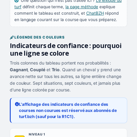
Une question qui n'est pas traitée ici ?
Le lexique du
turf
définit chaque terme,
la page méthode
explique
comment le tableau est construit, et
ChatBZH
répond
en langage courant sur la course que vous préparez.
LÉGENDE DES COULEURS
Indicateurs de confiance : pourquoi
une ligne se colore
Trois colonnes du tableau portent nos probabilités :
Gagnant
,
Couplé
et
Trio
. Quand un cheval y prend une
avance nette sur tous les autres, sa ligne entière change
de couleur. Sept situations, sept couleurs, et jamais plus
d'une ligne colorée par course.
L'affichage des indicateurs de confiance des
courses non courues est réservé aux abonnés de
turf.bzh (sauf pour la R1C1).
Les sept niveaux de confiance, du plus exigeant au moins exigea
NIVEAU
NIVEAU 1