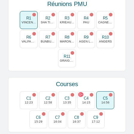
Réunions PMU
R1
R2
R3
R4
R5
VINCENNES
SHA TIN (HONG KONG)
KRIEAU (VIENNE)
PAU
CAGNES/MER
R6
R7
R8
R9
R10
VALPARAISO
BUNBURY AUSTRALIE
MARONAS
AGEN LA GARENNE
ANGERS
R11
GRAIGNES
Courses
Q+
C1
C2
C3
C4
C5
12:23
12:58
13:35
14:15
14:56
C6
C7
C8
C9
15:29
16:04
16:37
17:12