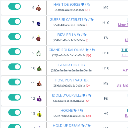
HABIT DE SOIREE 🛡️ / 🔩
6
M9
(25)0a0a3a4a8a0a4a3a2a
[Q+]
GUERRIER CASTELETS 👣 / 👣
7
H10
Mme B
(25)4a4aDa6a6a6aDa2a9a
[Q+]
IBIZA BELLA 👣 / 👣
8
F8
J
(25)8aDaDa5a1a7a2a2a8a
[Q+]
GRAND ROI KALOUMA 👣 / 👣
THE
9
H10
TH.
(25)7m8a1a6aDa1a1aDa2a
[Q+]
GLADIATOR BOY
10
H10
A.
(25)0m7m6m4m2m8m3mDm5m
HOVE PONT VAUTIER
11
M9
Sté. E
(25)6a8a0a9aDa2aDa3a1a
[Q+]
IDOLE D'OURVILLE 🛡️ / 👣
12
F8
(25)5a3a1a3a4a3a2aDa2a
[Q+]
HOCHE 👣 / 👣
13
H9
R
(25)2a7a0aAa3a3a8a2a(24)
[Q+]
HOLD UP DREAM 👣 / 👣