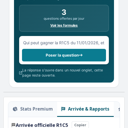
3
questions offertes par jour
Voir les formules
Votre question sur la R1C5 du 11/01/2026
Poser la question
La réponse s'ouvre dans un nouvel onglet, cette
page reste ouverte.
Stats Premium
Arrivée & Rapports
O
Arrivée officielle R1C5
🏁
Copier