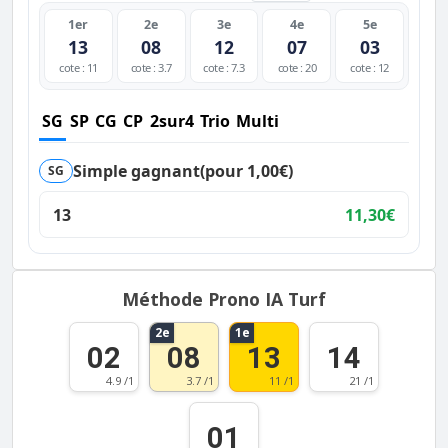
1er
2e
3e
4e
5e
13
08
12
07
03
cote : 11
cote : 3.7
cote : 7.3
cote : 20
cote : 12
SG
SP
CG
CP
2sur4
Trio
Multi
Simple gagnant
(pour 1,00€)
SG
13
11,30€
Méthode Prono IA Turf
2e
1e
02
08
13
14
4.9 /1
3.7 /1
11 /1
21 /1
01