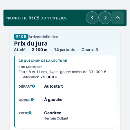
R1C5
PRONOSTIC
DU 11/01/2026
Précédent
Suivant
Arrivée définitive
R1C5
Prix du Jura
Attelé
2 100 m
14
partants
Course B
CE QUI CHANGE LA LECTURE
ENGAGEMENT
Entre 8 et 11 ans, Ayant gagné moins de 331 000 €
Allocation
75 000 €
Autostart
DÉPART
, VOIR LA DÉFINITION
À gauche
CORDE
, VOIR LA DÉFINITION
Cendrée
PISTE
, VOIR LA DÉFINITION
Terrain Collant