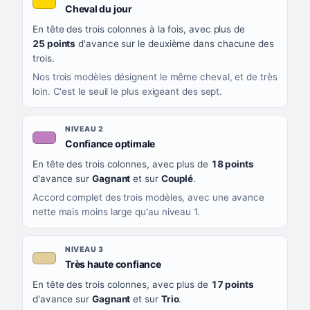
, couleur jaune or
Cheval du jour
QUAND LA LIGNE PREND CETTE COULEUR
En tête des trois colonnes à la fois, avec plus de
CE QUE CELA VOUS DIT
25 points
d'avance sur le deuxième dans chacune des
trois.
Nos trois modèles désignent le même cheval, et de très
loin. C'est le seuil le plus exigeant des sept.
NIVEAU 2
, couleur mauve
Confiance optimale
En tête des trois colonnes, avec plus de
18 points
d'avance sur
Gagnant
et sur
Couplé
.
Accord complet des trois modèles, avec une avance
nette mais moins large qu'au niveau 1.
NIVEAU 3
, couleur beige
Très haute confiance
En tête des trois colonnes, avec plus de
17 points
d'avance sur
Gagnant
et sur
Trio
.