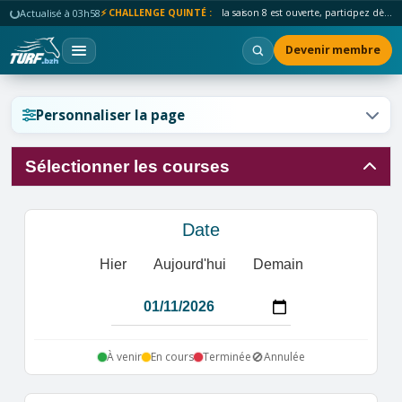
Actualisé à 03h58
⚡ CHALLENGE QUINTÉ :
la saison 8 est ouverte, participez dès maintenant !
Devenir membre
Réinitialiser l'affichage ?
Personnaliser la page
Sélectionner les courses
Annuler
Réinitialiser
Date
Hier
Aujourd'hui
Demain
🚫
À venir
En cours
Terminée
Annulée