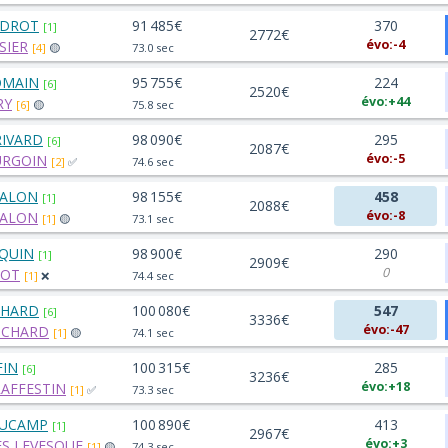
NDROT
91 485€
370
[1]
2772€
évo:-4
SIER
[4]
🟡
73.0 sec
OMAIN
95 755€
224
[6]
2520€
évo:+44
RY
[6]
🟡
75.8 sec
RIVARD
98 090€
295
[6]
2087€
évo:-5
URGOIN
[2]
✅
74.6 sec
HALON
98 155€
458
[1]
2088€
évo:-8
HALON
[1]
🟡
73.1 sec
OQUIN
98 900€
290
[1]
2909€
0
LOT
[1]
❌
74.4 sec
CHARD
100 080€
547
[6]
3336€
évo:-47
ROCHARD
[1]
🟡
74.1 sec
FIN
100 315€
285
[6]
3236€
évo:+18
 RAFFESTIN
[1]
✅
73.3 sec
AUCAMP
100 890€
413
[1]
2967€
évo:+3
S LEVESQUE
[1]
🟡
74.3 sec