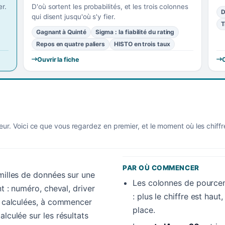
r.
D'où sortent les probabilités, et les trois colonnes
D
qui disent jusqu'où s'y fier.
T
Gagnant à Quinté
Sigma : la fiabilité du rating
Repos en quatre paliers
HISTO en trois taux
Ouvrir la fiche
O
eur. Voici ce que vous regardez en premier, et le moment où les chiff
PAR OÙ COMMENCER
amilles de données sur une
Les colonnes de pourcen
nt : numéro, cheval, driver
: plus le chiffre est hau
es calculées, à commencer
place.
alculée sur les résultats