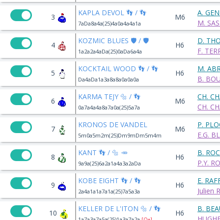
KAPLA DEVOL 👣 / 👣
A. GE
3
M6
M. SAS
7aDa8a4a(25)4a0a4a4a1a
KOZMIC BLUES 🛡️ / 🛡️
D. TH
4
H6
F. TER
1a2a2a4aDa(25)0aDa6a4a
KOCKTAIL WOOD 👣 / 👣
M. AB
5
H6
B. BO
Da4aDa1a3a8a8a0a0a0a
KARMA TEJY 🔩 / 👣
CH. C
6
M6
CH. C
0a7a4a4a8a7a0a(25)5a7a
KRONOS DE VANDEL
P. PL
7
M6
E.G. B
5m0a5m2m(25)Dm9mDm5m4m
KANT 👣 / 🔩 🥕
B. RO
8
H6
P.Y. 
9a9a(25)6a2a1a4a3a2aDa
KOBE EIGHT 👣 / 👣
E. RAF
9
H6
Julien
2a4a1a1a7a1a(25)7a5a3a
KELLER DE L'ITON 🔩 / 👣
B. BE
10
H6
HUGHE
1a7a3a7a5a(25)1a3a7a2a
[Q+]