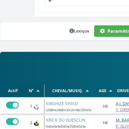
Paramètr
Lexique
Actif
N°
CHEVAL/MUSIQ.
AGE
DRIVE
KIRGHIZE SPEED
A.J. D
1
H6
Y. DRE
(25)8m(24)8m3m2m0a(23)7a1a
KRICK DU GUESCLIN
M. BA
2
H6
P. GU
DaDa5a4aDaDa(25)DaDa3a