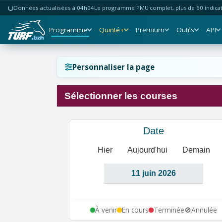
Données actualisées à 04h04
Le programme PMU complet, plus de 60 indicate
Programme
Quinté+
Premium
Outils
API
Réinitialiser l'affichage ?
Personnaliser la page
Sélectionner les courses
Annuler
Réinitialiser
Date
Hier
Aujourd'hui
Demain
À venir
En cours
Terminée
🚫
Annulée