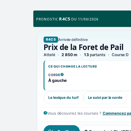
R4C5
PRONOSTIC
DU 11/06/2026
Arrivée définitive
R4C5
Prix de la Foret de Pail
Attelé
2 850 m
13
partants
Course D
CE QUI CHANGE LA LECTURE
CORDE
, VOIR LA DÉFINITION
À gauche
Le lexique du turf
Le suivi par la corde
Vous découvrez les courses ?
Commencez par