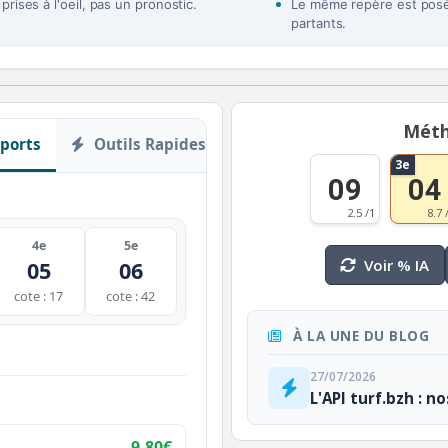
rises à l'oeil, pas un pronostic.
Le même repère est posé 
partants.
Méth
ports
Outils Rapides
3e
09
04
2.5 /1
8.7 
4e
5e
Voir % IA
05
06
cote : 17
cote : 42
À LA UNE DU BLOG
27/07/2026
L'API turf.bzh : n
9,80€