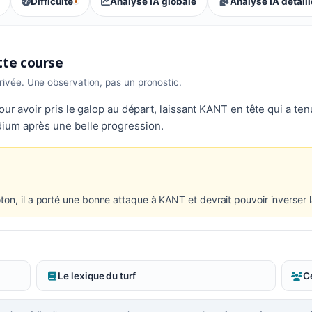
Difficulté
Analyse IA globale
Analyse IA détail
, tendance des parieurs : Équilibrée
ette course
rrivée. Une observation, pas un pronostic.
our avoir pris le galop au départ, laissant KANT en tête qui a te
ium après une belle progression.
ton, il a porté une bonne attaque à KANT et devrait pouvoir inverser 
Le lexique du turf
Ce