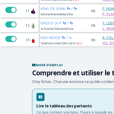
KING DE GINAI 👣 / 👣
F. NIV
11
H6
P. PLA
9aDa6a0a6a4a8a8a(25)5a
KNOCK OUT 👣 / 👣
Y. LE
12
H6
C. RA
2a7a2a3a(25)Da0a4aDa2a
KISS WOOD 👣 / 🔩
A. CO
13
H6
H.E. 
7a0aDaDa1a4a(25)Dm2a7a
[Q+]
MODE D'EMPLOI
Comprendre et utiliser le 
Cinq fiches. Chacune annonce ce qu'elle contient
Lire le tableau des partants
Ce que contient une ligne, l'heure à laquelle les