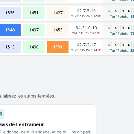
42-7-5-10
N
N
N
N
1536
1451
1427
V17% • P29% •
D24%
Turf Points :
89
34-2-10-10
N
N
N
N
1548
1497
1453
V6% • P35% •
D29%
Turf Points :
71
42-7-2-17
N
N
N
N
1513
1498
1551
V17% • P21% •
D40%
Turf Points :
33
 laissez les autres fermées.
avis de l'entraîneur
i le donne, ce qu'il engage, et ce qu'il ne dit pas.