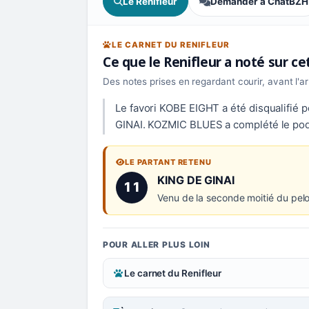
Le Renifleur
Demander à ChatBZH
LE CARNET DU RENIFLEUR
Ce que le Renifleur a noté sur c
Des notes prises en regardant courir, avant l'a
Le favori KOBE EIGHT a été disqualifié p
GINAI. KOZMIC BLUES a complété le pod
LE PARTANT RETENU
Numéro 11 :
KING DE GINAI
11
Venu de la seconde moitié du pelo
POUR ALLER PLUS LOIN
Le carnet du Renifleur