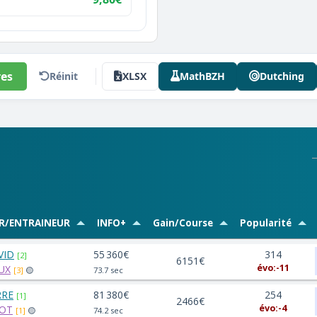
es
Réinit
XLSX
MathBZH
Dutching
R/ENTRAINEUR
INFO+
Gain/Course
Popularité
AVID
55 360€
314
[2]
6151€
évo:-11
UX
[3]
🟡
73.7 sec
RRE
81 380€
254
[1]
2466€
évo:-4
YOT
[1]
🟡
74.2 sec