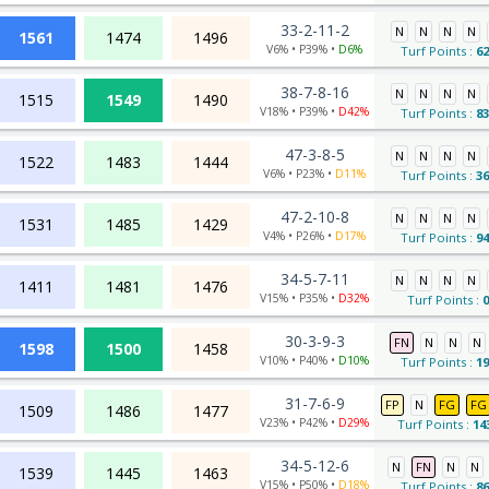
33-2-11-2
N
N
N
N
1561
1474
1496
V6% • P39% •
D6%
Turf Points :
62
38-7-8-16
N
N
N
N
1515
1549
1490
V18% • P39% •
D42%
Turf Points :
83
47-3-8-5
N
N
N
N
1522
1483
1444
V6% • P23% •
D11%
Turf Points :
36
47-2-10-8
N
N
N
N
1531
1485
1429
V4% • P26% •
D17%
Turf Points :
94
34-5-7-11
N
N
N
N
1411
1481
1476
V15% • P35% •
D32%
Turf Points :
0
30-3-9-3
FN
N
N
N
1598
1500
1458
V10% • P40% •
D10%
Turf Points :
19
31-7-6-9
FP
N
FG
FG
1509
1486
1477
V23% • P42% •
D29%
Turf Points :
14
34-5-12-6
N
FN
N
N
1539
1445
1463
V15% • P50% •
D18%
Turf Points :
86