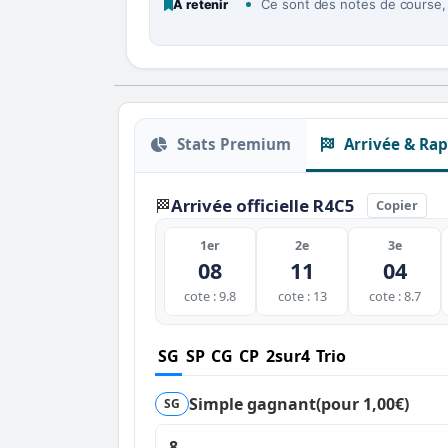
Ce sont des notes de course, p
À retenir
Stats Premium
Arrivée & Rap
Arrivée officielle R4C5
🏁
Copier
1er
2e
3e
08
11
04
cote : 9.8
cote : 13
cote : 8.7
SG
SP
CG
CP
2sur4
Trio
Simple gagnant
(pour 1,00€)
SG
8