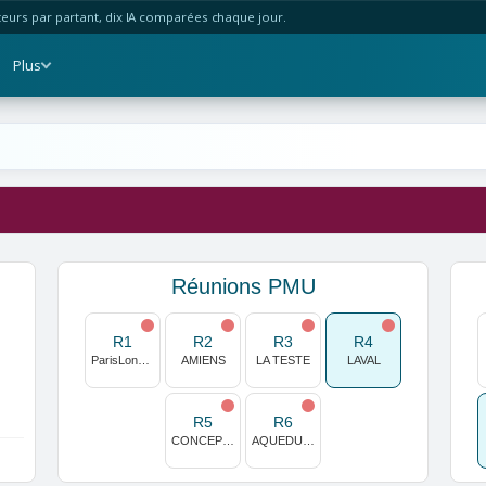
urs par partant, dix IA comparées chaque jour.
Plus
Réunions PMU
R1
R2
R3
R4
ParisLongchamp
AMIENS
LA TESTE
LAVAL
R5
R6
CONCEPCION
AQUEDUCT