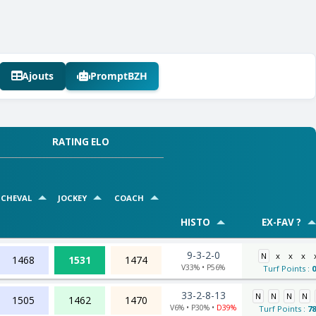
Ajouts
PromptBZH
RATING ELO
CHEVAL
JOCKEY
COACH
HISTO
EX-FAV ?
9-3-2-0
N
x
x
x
1468
1531
1474
V33% • P56%
Turf Points :
0
33-2-8-13
N
N
N
N
1505
1462
1470
V6% • P30% •
D39%
Turf Points :
78