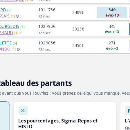
ARD
101 175€
549
[6]
2409€
évo:-13
SSAIS
[1]
🟡
72.8 sec
BOURGEOIS
102 790€
445
[5]
3023€
évo:+13
IMBAUD
[1]
✅
72.8 sec
LLETTE
102 905€
271
[5]
2450€
évo:+3
BONDO
[1]
🟡
73.4 sec
tableau des partants
 avant que vous l'ouvriez : vous prenez celle qui vous manque, vous
Les pourcentages, Sigma, Repos et
L'
HISTO
Qu