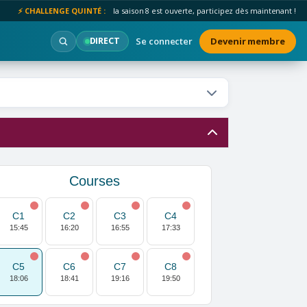
⚡ CHALLENGE QUINTÉ :
la saison 8 est ouverte, participez dès maintenant !
Se connecter
Devenir membre
DIRECT
Courses
C1
C2
C3
C4
15:45
16:20
16:55
17:33
C5
C6
C7
C8
18:06
18:41
19:16
19:50