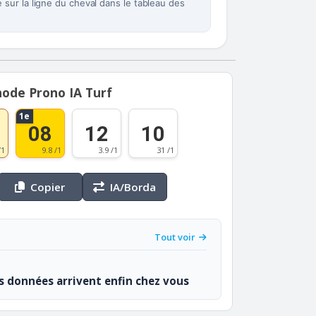
sur la ligne du cheval dans le tableau des
ode Prono IA Turf
1e
08
12
10
/1
9.8 /1
3.9 /1
31 /1
Copier
IA/Borda
Tout voir
os données arrivent enfin chez vous