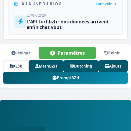
À LA UNE DU BLOG
Tout voir
27/07/2026
L'API turf.bzh : nos données arrivent
enfin chez vous
Paramètres
Lexique
Réinit
XLSX
MathBZH
Dutching
Ajouts
PromptBZH