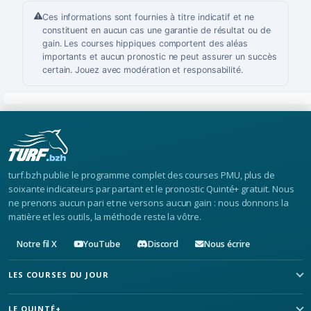
Ces informations sont fournies à titre indicatif et ne
constituent en aucun cas une garantie de résultat ou de
gain. Les courses hippiques comportent des aléas
importants et aucun pronostic ne peut assurer un succès
certain. Jouez avec modération et responsabilité.
turf.bzh publie le programme complet des courses PMU, plus de
soixante indicateurs par partant et le pronostic Quinté+ gratuit. Nous
ne prenons aucun pari et ne versons aucun gain : nous donnons la
matière et les outils, la méthode reste la vôtre.
Notre fil X
YouTube
Discord
Nous écrire
LES COURSES DU JOUR
LE QUINTÉ+