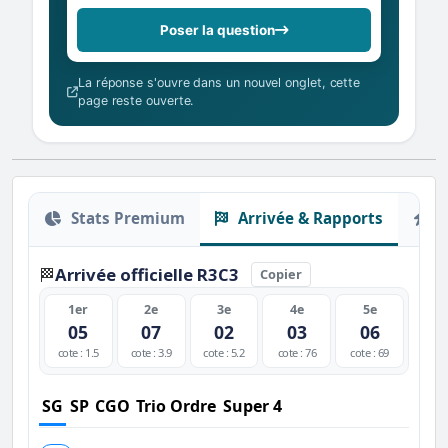
Poser la question
La réponse s'ouvre dans un nouvel onglet, cette
page reste ouverte.
Stats Premium
Arrivée & Rapports
O
Arrivée officielle R3C3
🏁
Copier
1er
2e
3e
4e
5e
05
07
02
03
06
cote : 1.5
cote : 3.9
cote : 5.2
cote : 76
cote : 69
SG
SP
CGO
Trio Ordre
Super 4