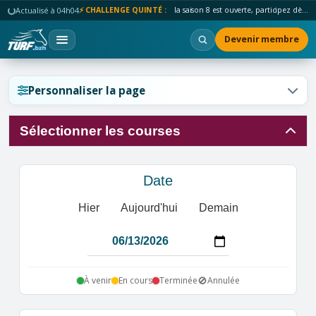
Actualisé à 04h04
⚡ CHALLENGE QUINTÉ :
la saison 8 est ouverte, participez dès maintenant !
Devenir membre
Réinitialiser l'affichage ?
Personnaliser la page
Sélectionner les courses
Annuler
Réinitialiser
Date
Hier
Aujourd'hui
Demain
🚫
À venir
En cours
Terminée
Annulée