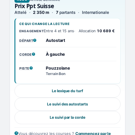
Prix Ppt Suisse
Attelé
2 350 m
7
partants
Internationale
CE QUI CHANGE LA LECTURE
Entre 4 et 15 ans
Allocation
10 689 €
ENGAGEMENT
Autostart
DÉPART
, VOIR LA DÉFINITION
À gauche
CORDE
, VOIR LA DÉFINITION
Pouzzolane
PISTE
, VOIR LA DÉFINITION
Terrain Bon
Le lexique du turf
Le suivi des autostarts
Le suivi par la corde
Vous découvrez les courses ?
Commencez par le