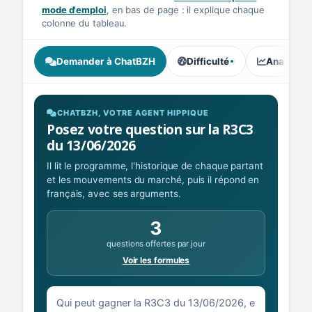
mode d'emploi
, en bas de page : il explique chaque
colonne du tableau.
Demander à ChatBZH
Difficulté
Analyse I
, tendance des parieurs : Élé
CHATBZH, VOTRE AGENT HIPPIQUE
Posez votre question sur la R3C3
du 13/06/2026
Il lit le programme, l'historique de chaque partant
et les mouvements du marché, puis il répond en
français, avec ses arguments.
3
questions offertes par jour
Voir les formules
Votre question sur la R3C3 du 13/06/2026