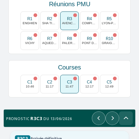
Réunions PMU
R1
R2
R3
R4
R5
ENGHIEN
SHA TIN (HONG KONG)
AVENCHES
COMPIEGNE
LYON-PARILLY
R6
R7
R8
R9
R10
VICHY
AQUEDUCT
PALERMO
PONT DE VIVAUX
GRAIGNES
Courses
C1
C2
C3
C4
C5
10:46
11:17
11:47
12:17
12:49
R3C3
PRONOSTIC
DU 13/06/2026
Précédent
Suivant
Arrivée définitive
R3C3