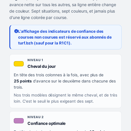
avance nette sur tous les autres, sa ligne entière change
de couleur. Sept situations, sept couleurs, et jamais plus
d'une ligne colorée par course.
L'affichage des indicateurs de confiance des
courses non courues est réservé aux abonnés de
turf.bzh (sauf pour la R1C1).
Les sept niveaux de confiance, du plus exigeant au moins exigea
NIVEAU
NIVEAU 1
, couleur jaune or
Cheval du jour
QUAND LA LIGNE PREND CETTE COULEUR
En tête des trois colonnes à la fois, avec plus de
CE QUE CELA VOUS DIT
25 points
d'avance sur le deuxième dans chacune des
trois.
Nos trois modèles désignent le même cheval, et de très
loin. C'est le seuil le plus exigeant des sept.
NIVEAU 2
, couleur mauve
Confiance optimale