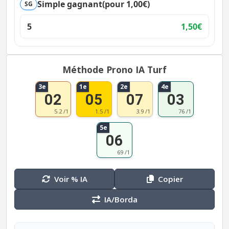
Simple gagnant
(pour 1,00€)
SG
5
1,50€
Méthode Prono IA Turf
3e
1e
2e
4e
02
05
07
03
5.2 /1
1.5 /1
3.9 /1
76 /1
5e
06
69 /1
Voir % IA
Copier
IA/Borda