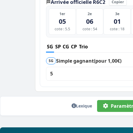
Arrivée officielle R6C2
🏁
Copier
1er
2e
3e
05
06
01
cote : 5.5
cote : 54
cote : 18
SG
SP
CG
CP
Trio
Simple gagnant
(pour 1,00€)
SG
5
Paramètr
Lexique