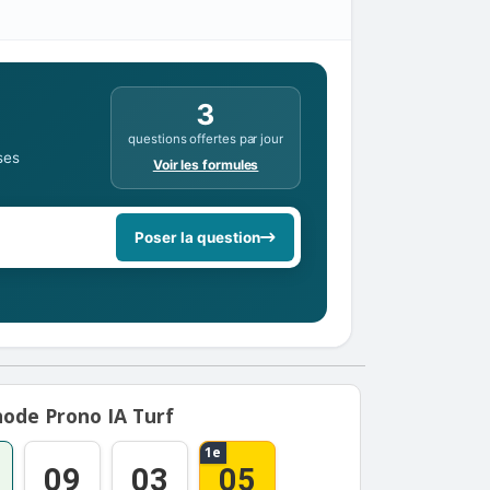
3
questions offertes par jour
ses
Voir les formules
Poser la question
ode Prono IA Turf
1e
09
03
05