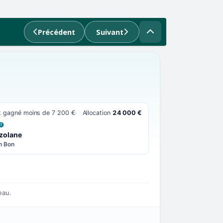
Précédent
Suivant
t gagné moins de 7 200 €
Allocation
24 000 €
 LA DÉFINITION
zolane
n Bon
eau.