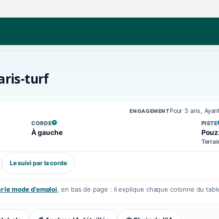
aris-turf
Pour 3 ans, Ayan
ENGAGEMENT
CORDE
PISTE
, VOIR LA DÉFINITION
, VOIR
À gauche
Pouz
Terrai
Le suivi par la corde
 le mode d'emploi
, en bas de page : il explique chaque colonne du tabl