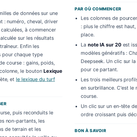
PAR OÙ COMMENCER
amilles de données sur une
Les colonnes de pourcen
nt : numéro, cheval, driver
: plus le chiffre est hau
es calculées, à commencer
place.
alculée sur les résultats
La
note IA sur 20
est is
traîneur. Enfin les
modèles génératifs : Cha
s pour chaque type
Deepseek. Un clic sur l
e course : gains, poids,
pour ce partant.
 colonne, le bouton
Lexique
lète, et
le lexique du turf
Les trois meilleurs profi
en surbrillance. C'est le 
course.
GER
Un clic sur un en-tête de
ourse, puis reconduits le
ordre croissant puis déc
es non-partants, les
 de terrain et les
BON À SAVOIR