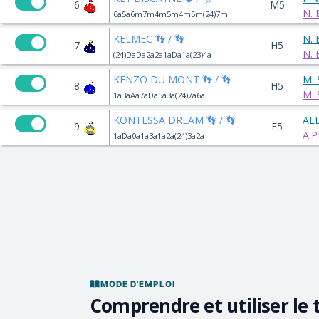
6
M5
N.
6a5a6m7m4m5m4m5m(24)7m
KELMEC 👣 / 👣
N.
7
H5
N.
(24)DaDa2a2a1aDa1a(23)4a
KENZO DU MONT 👣 / 👣
M.
8
H5
M.
1a3aAa7aDa5a3a(24)7a6a
KONTESSA DREAM 👣 / 👣
AL
9
F5
A.
1aDa0a1a3a1a2a(24)3a2a
MODE D'EMPLOI
Comprendre et utiliser le 