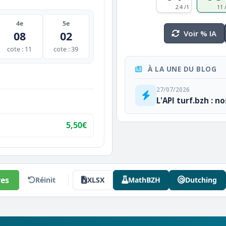
2.4 /1
11 
4e
5e
Voir % IA
08
02
cote : 11
cote : 39
À LA UNE DU BLOG
27/07/2026
L'API turf.bzh : n
5,50€
es
Réinit
XLSX
MathBZH
Dutching