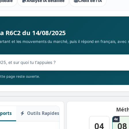
globale
Analyse IA détaillée
Choix de l'IA
la R6C2 du 14/08/2025
 partant et les mouvements du marché, puis il répond en français, avec 
08/2025
tte page reste ouverte.
Méth
ports
Outils Rapides
4e
04
08