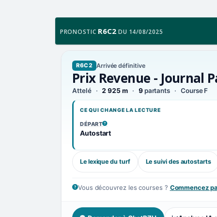
R6C2
PRONOSTIC
DU 14/08/2025
Arrivée définitive
R6C2
Prix Revenue - Journal P
Attelé
2 925 m
9
partants
Course F
CE QUI CHANGE LA LECTURE
DÉPART
, VOIR LA DÉFINITION
Autostart
Le lexique du turf
Le suivi des autostarts
Vous découvrez les courses ?
Commencez par