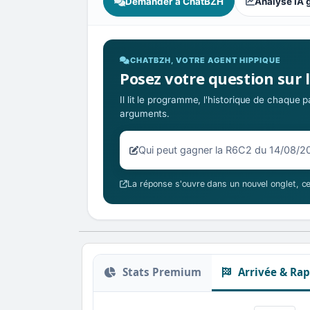
Demander à ChatBZH
Analyse IA 
CHATBZH, VOTRE AGENT HIPPIQUE
Posez votre question sur 
Il lit le programme, l'historique de chaque
arguments.
Votre question sur la R6C2 du 14/
La réponse s'ouvre dans un nouvel onglet, ce
Stats Premium
Arrivée & Rap