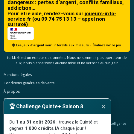
dangereux : pertes d’argent, conflits familiaux,
addiction…
Pour être aidé, rendez-vous sur
joueurs-info-
service.fr
(ou 09 74 75 13 13 – appel non
surtaxé)
🔞 Les jeux d'argent sont interdits aux mineurs ·
Évaluez votre jeu
turf.bzh est un éditeur de données. Nous ne sommes pas opérateur de
jeux, nous n'encaissons aucune mise et ne versons aucun gain.
Mentions légales
Conditions générales de vente
À propos
Contact
×
🏆 Challenge Quinte+ Saison 8
Confidentialité
Résilier mon abonnement
Du
1 au 31 août 2026
: trouvez le Quinté et
© 2020-2026
TURF.bzh
, analyses hippiques, classement ELO et intelligence
gagnez
1 000 crédits IA
chaque jour !
artificielle.
Site indépendant, sans lien avec le PMU. Jeu interdit aux mineurs.