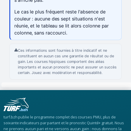
s'affiche pas.
Le cas le plus fréquent reste l'absence de
couleur : aucune des sept situations n'est
réunie, et le tableau se lit alors colonne par
colonne, sans raccourci.
Ces informations sont fournies à titre indicatif et ne
constituent en aucun cas une garantie de résultat ou de
gain. Les courses hippiques comportent des aléas
importants et aucun pronostic ne peut assurer un succès
certain. Jouez avec modération et responsabilité.
turf.bzh publie le programme complet des courses PMU, plus de
soixante indicateurs par partant et le pronostic Quinté+ gratuit. Nous
ne prenons aucun pari et ne versons aucun gain : nous donnons la