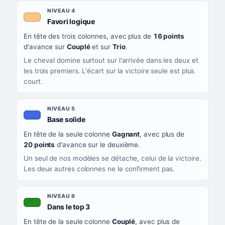
NIVEAU 4
, couleur orange clair
Favori logique
En tête des trois colonnes, avec plus de
16 points
d'avance sur
Couplé
et sur
Trio
.
Le cheval domine surtout sur l'arrivée dans les deux et
les trois premiers. L'écart sur la victoire seule est plus
court.
NIVEAU 5
, couleur bleu roi
Base solide
En tête de la seule colonne
Gagnant
, avec plus de
20 points
d'avance sur le deuxième.
Un seul de nos modèles se détache, celui de la victoire.
Les deux autres colonnes ne le confirment pas.
NIVEAU 6
, couleur verte
Dans le top 3
En tête de la seule colonne
Couplé
, avec plus de