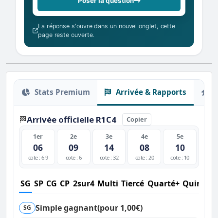
Poser la question
La réponse s'ouvre dans un nouvel onglet, cette
page reste ouverte.
Stats Premium
Arrivée & Rapports
O
Arrivée officielle R1C4
🏁
Copier
1er
2e
3e
4e
5e
06
09
14
08
10
cote : 6.9
cote : 6
cote : 32
cote : 20
cote : 10
SG
SP
CG
CP
2sur4
Multi
Tiercé
Quarté+
Quinté+
Simple gagnant
(pour 1,00€)
SG