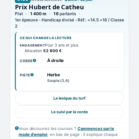
Prix Hubert de Catheu
Plat
1 400 m
16
partants
1er épreuve - Handicap divisé - Réf.: +14.5 +18 / Classe
2
CE QUI CHANGE LA LECTURE
Pour 3 ans et plus
ENGAGEMENT
Allocation
52 800 €
À droite
CORDE
, VOIR LA DÉFINITION
Herbe
PISTE
, VOIR LA DÉFINITION
Souple (3,6)
Le lexique du turf
Le suivi par la corde
Vous découvrez les courses ?
Commencez par le
mode d'emploi
, en bas de page : il explique chaque