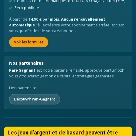
L'ebook « Les mathématiques du Turf », 600 pages, offert (39 €)
Zéro publicité
À partir de
14,90 € par mois
.
Aucun renouvellement
automatique
: à l'échéance votre abonnement s'arrête, et c'est
vous qui décidez de vous réabonner.
Voir les formules
Nos partenaires
Pari-Gagnant
est notre partenaire fiable, approuvé par turf.bzh.
Vous y trouverez gestion de capital et stratégies gagnantes.
Lien partenaire.
Découvrir Pari-Gagnant
Les jeux d’argent et de hasard peuvent être