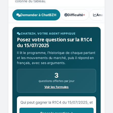
colonne du tableau.
Demander à ChatBZH
Difficulté
Analyse I
, tendance des parieurs : Ex
CHATBZH, VOTRE AGENT HIPPIQUE
Posez votre question sur la R1C4
du 15/07/2025
Il lit le programme, l'historique de chaque partant
et les mouvements du marché, puis il répond en
français, avec ses arguments.
3
questions offertes par jour
Voir les formules
Votre question sur la R1C4 du 15/07/2025