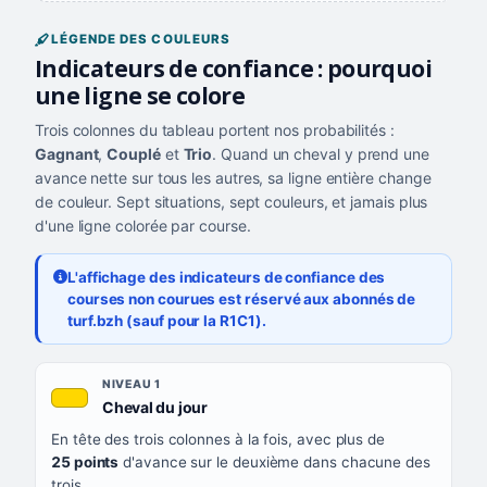
LÉGENDE DES COULEURS
Indicateurs de confiance : pourquoi
une ligne se colore
Trois colonnes du tableau portent nos probabilités :
Gagnant
,
Couplé
et
Trio
. Quand un cheval y prend une
avance nette sur tous les autres, sa ligne entière change
de couleur. Sept situations, sept couleurs, et jamais plus
d'une ligne colorée par course.
L'affichage des indicateurs de confiance des
courses non courues est réservé aux abonnés de
turf.bzh (sauf pour la R1C1).
Les sept niveaux de confiance, du plus exigeant au moins exigea
NIVEAU
NIVEAU 1
, couleur jaune or
Cheval du jour
QUAND LA LIGNE PREND CETTE COULEUR
En tête des trois colonnes à la fois, avec plus de
CE QUE CELA VOUS DIT
25 points
d'avance sur le deuxième dans chacune des
trois.