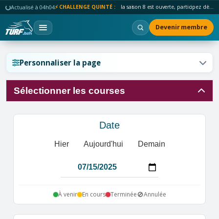
Actualisé à 04h04
⚡ CHALLENGE QUINTÉ :
la saison 8 est ouverte, participez dès maintenant !
Devenir membre
Réinitialiser l'affichage ?
Personnaliser la page
Sélectionner les courses
Annuler
Réinitialiser
Date
Hier
Aujourd'hui
Demain
🚫
À venir
En cours
Terminée
Annulée