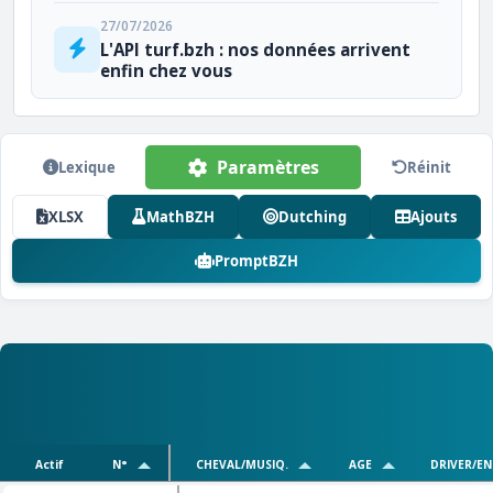
27/07/2026
L'API turf.bzh : nos données arrivent
enfin chez vous
Paramètres
Lexique
Réinit
XLSX
MathBZH
Dutching
Ajouts
PromptBZH
Actif
N°
CHEVAL/MUSIQ.
AGE
DRIVER/E