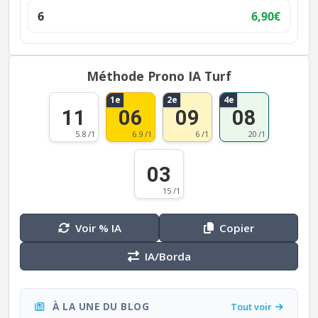
6
6,90€
Méthode Prono IA Turf
1e
2e
4e
11
06
09
08
5.8 /1
6.9 /1
6 /1
20 /1
03
15 /1
Voir % IA
Copier
IA/Borda
À LA UNE DU BLOG
Tout voir