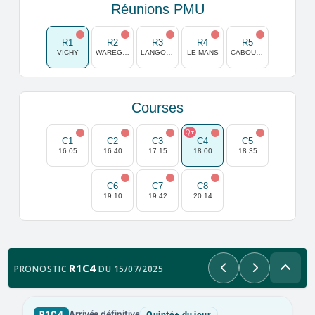
Réunions PMU
R1
R2
R3
R4
R5
VICHY
WAREGEM
LANGON-LIBOURNE
LE MANS
CABOURG
Courses
Q+
C1
C2
C3
C4
C5
16:05
16:40
17:15
18:00
18:35
C6
C7
C8
19:10
19:42
20:14
R1C4
PRONOSTIC
DU 15/07/2025
Précédent
Suivant
Arrivée définitive
R1C4
Quinté+ du jour