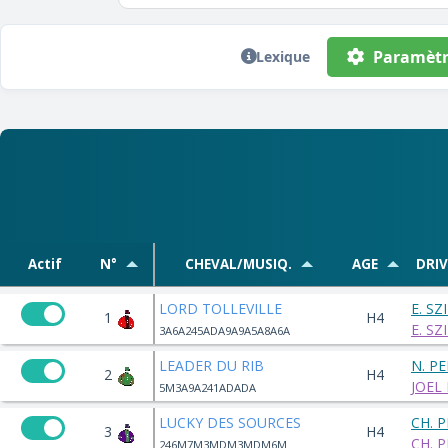
Paramètr
Lexique
Actif
N°
CHEVAL/MUSIQ.
AGE
DRI
LORD TOLLEVILLE
E. S
1
H4
E. S
3A6A245ADA9A9A5A8A6A
LEADER DU RIB
N. P
2
H4
JOEL
5M3A9A241ADADA
LUCKY DES SOURCES
CH. 
3
H4
CH. 
246M7M3MDM3MDM6M