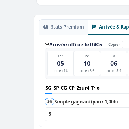
Stats Premium
Arrivée & Rap
Arrivée officielle R4C5
🏁
Copier
1er
2e
3e
05
10
06
cote : 16
cote : 6.6
cote : 5.4
SG
SP
CG
CP
2sur4
Trio
Simple gagnant
(pour 1,00€)
SG
5