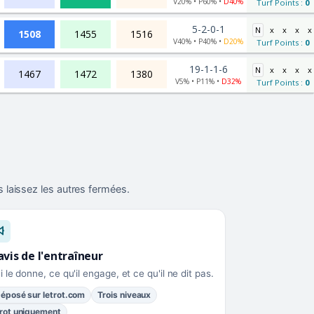
V20% • P60% •
D40%
Turf Points :
0
5-2-0-1
N
x
x
x
x
1508
1455
1516
V40% • P40% •
D20%
Turf Points :
0
19-1-1-6
N
x
x
x
x
1467
1472
1380
V5% • P11% •
D32%
Turf Points :
0
 laissez les autres fermées.
avis de l'entraîneur
i le donne, ce qu'il engage, et ce qu'il ne dit pas.
éposé sur letrot.com
Trois niveaux
rot uniquement