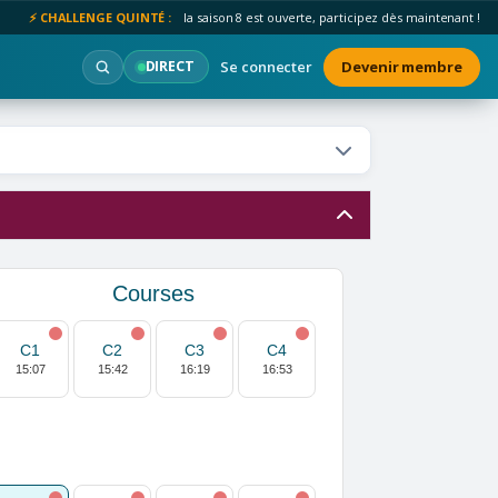
⚡ CHALLENGE QUINTÉ :
la saison 8 est ouverte, participez dès maintenant !
Se connecter
Devenir membre
DIRECT
Courses
C1
C2
C3
C4
15:07
15:42
16:19
16:53