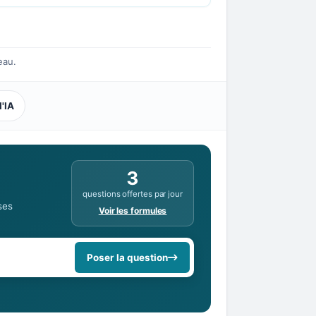
eau.
l'IA
3
questions offertes par jour
ses
Voir les formules
Poser la question