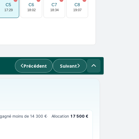
C5
C6
C7
C8
17:29
18:02
18:34
19:07
Précédent
Suivant
t gagné moins de 14 300 €
Allocation
17 500 €