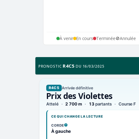
À venir
En cours
Terminée
🚫
Annulée
R4C5
PRONOSTIC
DU 16/03/2025
Arrivée définitive
R4C5
Prix des Violettes
Attelé
2 700 m
13
partants
Course F
CE QUI CHANGE LA LECTURE
CORDE
, VOIR LA DÉFINITION
À gauche