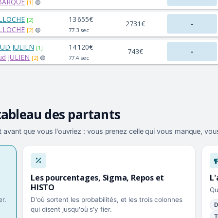
EBARQUE
[1]
🟡
ELLOCHE
13 655€
[2]
2731€
-
ELLOCHE
[2]
🟡
77.3 sec
UD JULIEN
14 120€
[1]
743€
-
ud JULIEN
[2]
🟡
77.4 sec
tableau des partants
 avant que vous l'ouvriez : vous prenez celle qui vous manque, vous
Les pourcentages, Sigma, Repos et
L'
HISTO
Qu
r.
D'où sortent les probabilités, et les trois colonnes
D
qui disent jusqu'où s'y fier.
T