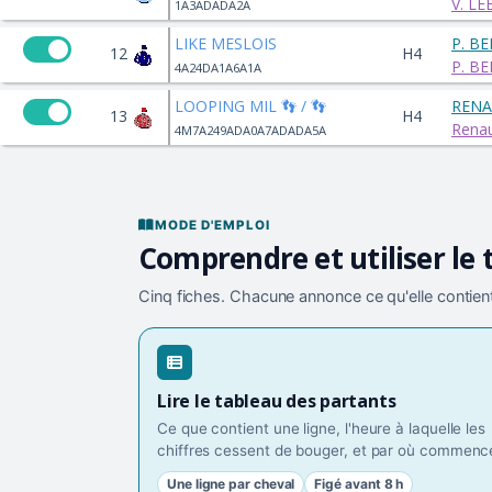
V. L
1A3ADADA2A
LIKE MESLOIS
P. B
12
H4
P. B
4A24DA1A6A1A
LOOPING MIL 👣 / 👣
RENA
13
H4
Rena
4M7A249ADA0A7ADADA5A
MODE D'EMPLOI
Comprendre et utiliser le 
Cinq fiches. Chacune annonce ce qu'elle contient
Lire le tableau des partants
Ce que contient une ligne, l'heure à laquelle les
chiffres cessent de bouger, et par où commence
Une ligne par cheval
Figé avant 8 h