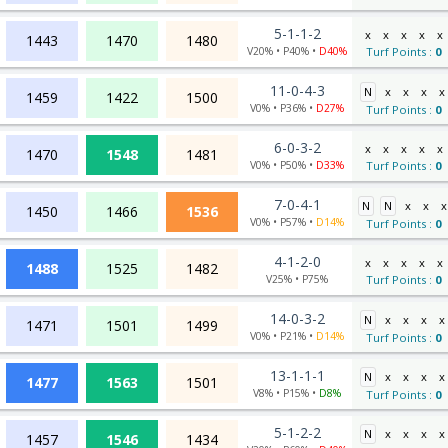
5-1-1-2
x
x
x
x
x
1443
1470
1480
V20% • P40% •
D40%
Turf Points :
0
11-0-4-3
N
x
x
x
x
1459
1422
1500
V0% • P36% •
D27%
Turf Points :
0
6-0-3-2
x
x
x
x
x
1470
1548
1481
V0% • P50% •
D33%
Turf Points :
0
7-0-4-1
N
N
x
x
x
1450
1466
1536
V0% • P57% •
D14%
Turf Points :
0
4-1-2-0
x
x
x
x
x
1488
1525
1482
V25% • P75%
Turf Points :
0
14-0-3-2
N
x
x
x
x
1471
1501
1499
V0% • P21% •
D14%
Turf Points :
0
13-1-1-1
N
x
x
x
x
1477
1563
1501
V8% • P15% •
D8%
Turf Points :
0
5-1-2-2
N
x
x
x
x
1457
1546
1434