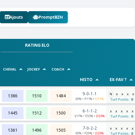
Ajouts
PromptBZH
RATING ELO
CHEVAL
JOCKEY
COACH
HISTO
EX-FAV ?
9-0-1-1
N
x
x
x
x
1386
1510
1484
V0% • P11% •
D11%
Turf Points :
0
6-1-1-2
x
x
x
x
x
1445
1512
1500
V17% • P33% •
D33%
Turf Points :
0
7-0-2-2
x
x
x
x
x
1361
1496
1505
V0% • P29% •
D29%
Turf Points :
0