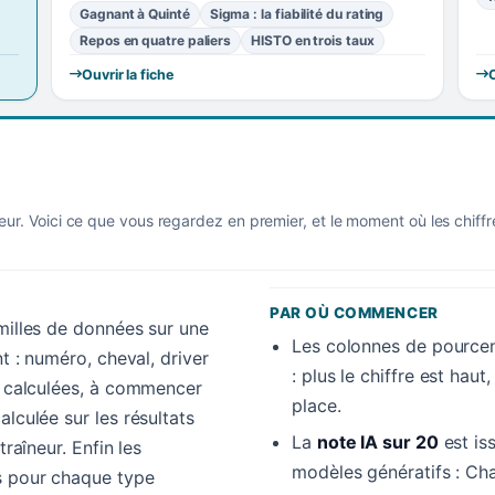
Gagnant à Quinté
Sigma : la fiabilité du rating
Repos en quatre paliers
HISTO en trois taux
Ouvrir la fiche
O
eur. Voici ce que vous regardez en premier, et le moment où les chiff
PAR OÙ COMMENCER
amilles de données sur une
Les colonnes de pourcen
nt : numéro, cheval, driver
: plus le chiffre est hau
es calculées, à commencer
place.
alculée sur les résultats
La
note IA sur 20
est is
traîneur. Enfin les
modèles génératifs : Cha
s pour chaque type