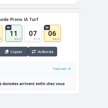
ode Prono IA Turf
4e
3e
11
07
06
/1
3.5 /1
5.1 /1
5.4 /1
Copier
IA/Borda
Tout voir
os données arrivent enfin chez vous