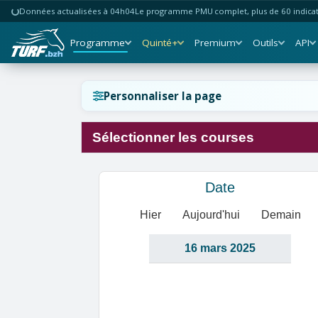
Données actualisées à 04h04
Le programme PMU complet, plus de 60 indicate
Programme
Quinté+
Premium
Outils
API
Réinitialiser l'affichage ?
Personnaliser la page
Sélectionner les courses
Annuler
Réinitialiser
Date
Hier
Aujourd'hui
Demain