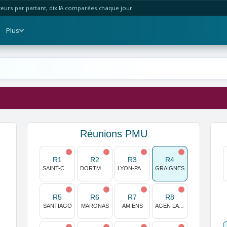
urs par partant, dix IA comparées chaque jour.
Plus
Réunions PMU
R1
R2
R3
R4
SAINT-CLOUD
DORTMUND
LYON-PARILLY
GRAIGNES
R5
R6
R7
R8
SANTIAGO
MARONAS
AMIENS
AGEN LA GARENNE