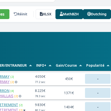
es
Réinit
XLSX
MathBZH
Dutching
VER/ENTRAINEUR
INFO+
Gain/Course
Popularité
ZIRMAY
4 050€
[2]
450€
-
ZIRMAY
[2]
🟡
77.2 sec
ERRON
8 225€
[4]
1371€
-
 HALLAIS
[2]
🟡
78.3 sec
PETREMENT
9 830€
[2]
1404€
-
PETREMENT
[2]
❌
80.2 sec