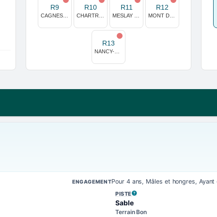
R9
R10
R11
R12
CAGNES-SUR-MER GAZON
CHARTRES
MESLAY DU MAINE
MONT DE MARSAN
R13
NANCY-BRABOIS
Pour 4 ans, Mâles et hongres, Ayan
ENGAGEMENT
PISTE
, VOIR LA DÉFINITION
Sable
Terrain Bon