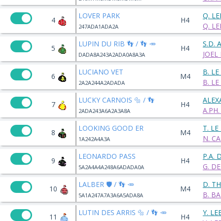
LOVER PARK
Q. L
4
H4
Q. L
247ADA1ADA2A
LUPIN DU RIB 👣 / 👣 🥕
S.D. 
5
H4
JOEL
DADA8A243A2ADA0A8A3A
LUCIANO VET
B. LE
6
M4
B. LE
2A2A244A2ADADA
LUCKY CARNOIS 🔩 / 👣
ALEX
7
H4
A.PH
2ADA243A6A2A3A8A
LOOKING GOOD ER
T. LE
8
M4
N. C
1A242A4A3A
LEONARDO PASS
P.A.
9
H4
G. D
5A2A4A4A248A6ADADA0A
LALBER 🛡️ / 👣 🥕
D. T
10
M4
B. B
5A1A247A7A3A6A5ADA8A
LUTIN DES ARRIS 🔩 / 👣 🥕
Y. L
11
H4