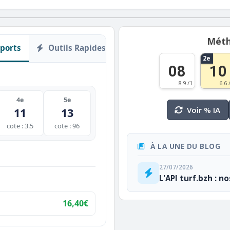
Méth
ports
Outils Rapides
2e
08
10
8.9 /1
6.6 
4e
5e
Voir % IA
11
13
cote : 3.5
cote : 96
À LA UNE DU BLOG
27/07/2026
L'API turf.bzh : n
16,40€