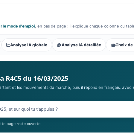
 le mode d'emploi
, en bas de page : il explique chaque colonne du tabl
Analyse IA globale
Analyse IA détaillée
Choix de 
 parieurs : Compétitive
la R4C5 du 16/03/2025
 partant et les mouvements du marché, puis il répond en français, avec 
03/2025
tte page reste ouverte.