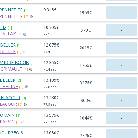
EPENNETIER
9 845€
[2]
1969€
-
EPENNETIER
[2]
🟡
ALIX
10 705€
[1]
973€
-
 HALLAIS
[2]
🟡
77.5 sec
 BELLER
12 075€
[1]
2013€
-
 BELLER
[1]
✅
77.4 sec
ANDRE BODIN
12 365€
[1]
1766€
-
. GRIMAULT
[1]
🟡
76.4 sec
 BELLER
13 105€
[2]
3276€
-
ATHERINE
[2]
🟡
77.8 sec
 DELACOUR
13 480€
[3]
963€
-
ELACOUR
[3]
🟡
77.9 sec
HOMAIN
13 575€
[6]
1044€
-
ARASSIN
[1]
✅
77.1 sec
EBOURGEOIS
13 630€
[6]
2726€
-