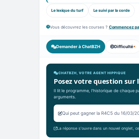
Le lexique du turf
Le suivi par la corde
Vous découvrez les courses ?
Commencez par
Demander à ChatBZH
Difficulté
, tendance des
CHATBZH, VOTRE AGENT HIPPIQUE
Posez votre question sur 
Il lit le programme, l'historique de chaque
arguments.
Votre question sur la R4C5 du 16/
La réponse s'ouvre dans un nouvel onglet, ce