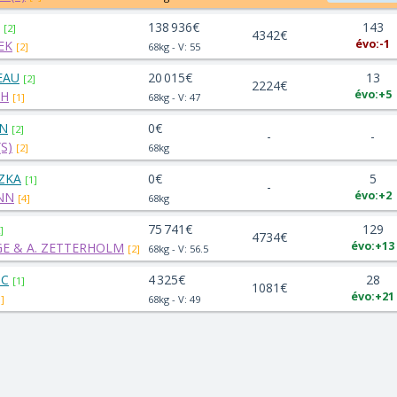
138 936€
143
[2]
4342€
évo:-1
EK
[2]
68kg - V: 55
EAU
20 015€
13
[2]
2224€
évo:+5
CH
[1]
68kg - V: 47
N
0€
[2]
-
-
S)
[2]
68kg
ZKA
0€
5
[1]
-
évo:+2
NN
[4]
68kg
75 741€
129
]
4734€
évo:+13
GE & A. ZETTERHOLM
[2]
68kg - V: 56.5
IC
4 325€
28
[1]
1081€
évo:+21
1]
68kg - V: 49