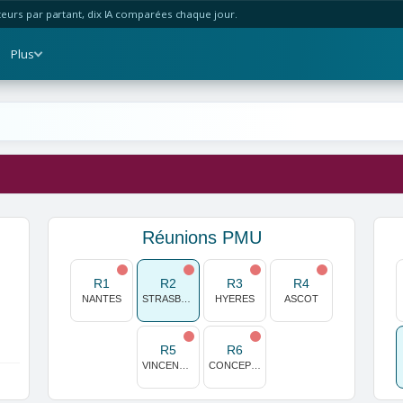
urs par partant, dix IA comparées chaque jour.
Plus
Réunions PMU
R1
R2
R3
R4
NANTES
STRASBOURG
HYERES
ASCOT
R5
R6
VINCENNES
CONCEPCION