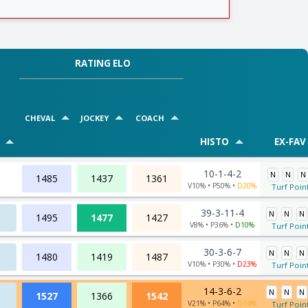
RATING ELO
CHEVAL
JOCKEY
COACH
HISTO
EX-FAV 
10-1-4-2
N
N
N
1485
1437
1361
V10% • P50% •
D20%
Turf Poin
39-3-11-4
N
N
N
1495
1477
1427
V8% • P36% •
D10%
Turf Poin
30-3-6-7
N
N
N
1480
1419
1487
V10% • P30% •
D23%
Turf Poin
14-3-6-2
N
N
N
1527
1366
1542
V21% • P64% •
D14%
Turf Poin