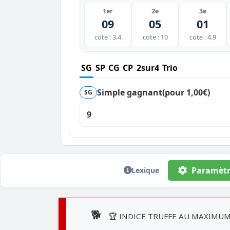
1er
2e
3e
09
05
01
cote : 3.4
cote : 10
cote : 4.9
SG
SP
CG
CP
2sur4
Trio
Simple gagnant
(pour 1,00€)
SG
9
Paramètr
Lexique
🐕
🏆 INDICE TRUFFE AU MAXIMUM