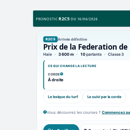
R2C5
PRONOSTIC
DU 16/06/2026
Arrivée définitive
R2C5
Prix de la Federation de 
Haie
3 600 m
10
partants
Classe 3
CE QUI CHANGE LA LECTURE
CORDE
, VOIR LA DÉFINITION
À droite
Le lexique du turf
Le suivi par la corde
Vous découvrez les courses ?
Commencez par