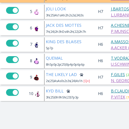
JOLI LOOK
J.BARTOS
5
H7
L.URBAN
3h(25)4s1sAh2h2s2s(24)3s
JACK DES MOTTES
A.CHESN
6
H7
P.MUNS
7h(24)2h3hDs4h2h(22)2h7h
KING DES BLAISES
A.MASSO
7
H6
A.ACKER (
5p7p
QUEMAL
T.VODRA
8
H6
U.SCHWI
8h5p0p2p(25)0p4p0p6p6p
THE LIKELY LAD
F.GILES
[2
9
H7
N. GEOR
2s(25)AsAs0s2s3s(24)4s1h
[Q+]
KYD BILL
B.CLAUD
10
H6
P.VITEK
3h(25)0h9h5h(23)7p3p
[