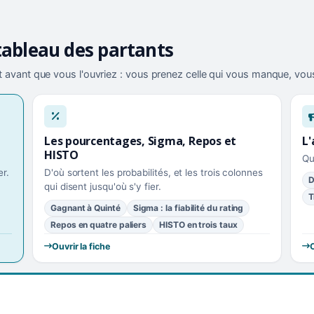
tableau des partants
 avant que vous l'ouvriez : vous prenez celle qui vous manque, vous
Les pourcentages, Sigma, Repos et
L'
HISTO
Qu
r.
D'où sortent les probabilités, et les trois colonnes
D
qui disent jusqu'où s'y fier.
T
Gagnant à Quinté
Sigma : la fiabilité du rating
Repos en quatre paliers
HISTO en trois taux
Ouvrir la fiche
O