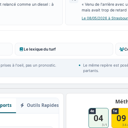
st relancé comme un diesel : à
« Venu de l'arrière avec u
mais avait trop de retard 
Le 08/05/2026 à Strasbourg,
Le lexique du turf
Ce
rises à l'oeil, pas un pronostic.
Le même repère est posé 
partants.
Méth
ports
Outils Rapides
4e
1e
04
09
3 /1
3.4 