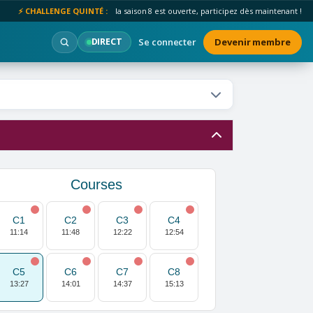
⚡ CHALLENGE QUINTÉ :
la saison 8 est ouverte, participez dès maintenant !
Se connecter
Devenir membre
DIRECT
Courses
C1
C2
C3
C4
11:14
11:48
12:22
12:54
C5
C6
C7
C8
13:27
14:01
14:37
15:13