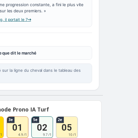
ne progression constante, a fini le plus vite
sur les deux premiers. »
 il portait le 7
 que dit le marché
sur la ligne du cheval dans le tableau des
ode Prono IA Turf
3e
5e
2e
01
02
05
/1
4.9 /1
9.7 /1
10 /1