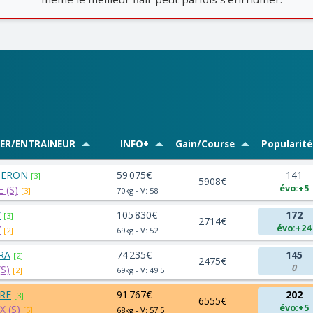
VER/ENTRAINEUR
INFO+
Gain/Course
Popularité
PPERON
59 075€
141
[3]
5908€
évo:+5
 (S)
[3]
70kg - V: 58
Y
105 830€
172
[3]
2714€
évo:+24
Y
[2]
69kg - V: 52
RA
74 235€
145
[2]
2475€
0
S)
[2]
69kg - V: 49.5
VRE
91 767€
202
[3]
6555€
évo:+5
X (S)
[5]
68kg - V: 57.5