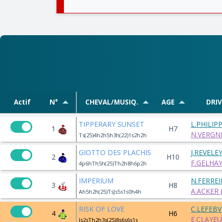
Actif
N°
CHEVAL/MUSIQ.
AGE
DRI
TIPPERARY SUNSET
L.PHILI
1
H7
N.VERGNE
Ts(25)4h2h5h3h(22)1s2h2h
GIOTTO DES PLACHIS
J.REVELE
2
H10
F.GELHA
4p6hTh5h(25)Th2h8h6p2h
IMPERIUM
N.FERREI
3
H8
A.ACKER (
Ah5h2h(25)TsJs5s1s0h4h
RISK OF LOVE
C.LEFEB
4
H6
E.CLAYEU
Js2sTh2h3s(25)8s6s6s1s