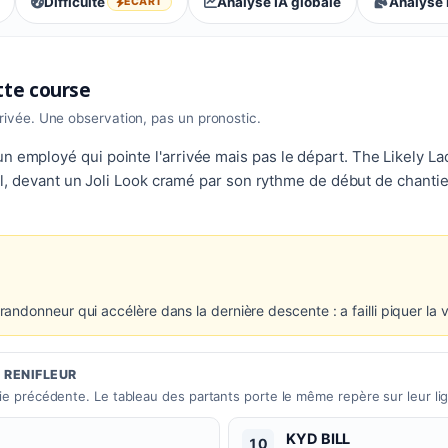
Difficulté
Analyse IA globale
Analyse I
ÉCART
, écart : lectures divergentes
ette course
rrivée. Une observation, pas un pronostic.
 employé qui pointe l'arrivée mais pas le départ. The Likely Lad,
 fil, devant un Joli Look cramé par son rythme de début de chantie
donneur qui accélère dans la dernière descente : a failli piquer la v
U RENIFLEUR
tie précédente. Le tableau des partants porte le même repère sur leur li
Numéro 10 :
KYD BILL
10