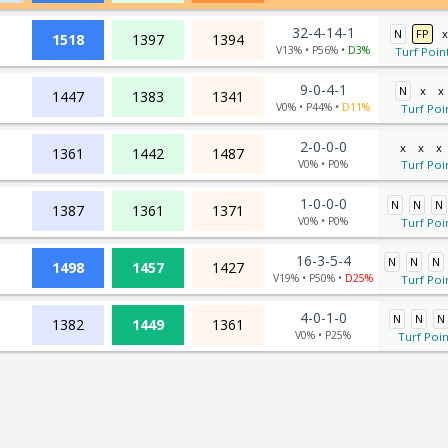
32-4-14-1
N
FP
x
1518
1397
1394
V13% • P56% •
D3%
Turf Poin
9-0-4-1
N
x
x
1447
1383
1341
V0% • P44% •
D11%
Turf Poi
2-0-0-0
x
x
x
1361
1442
1487
V0% • P0%
Turf Poi
1-0-0-0
N
N
N
1387
1361
1371
V0% • P0%
Turf Poi
16-3-5-4
N
N
N
1498
1457
1427
V19% • P50% •
D25%
Turf Poi
4-0-1-0
N
N
N
1382
1449
1361
V0% • P25%
Turf Poin