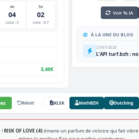
4e
5e
Voir % IA
04
02
cote : 3
cote : 9.7
À LA UNE DU BLOG
27/07/2026
L'API turf.bzh : n
3,40€
es
Réinit
XLSX
MathBZH
Dutching
 !
RISK OF LOVE (4)
émane un parfum de victoire qui fait vibr
même le meilleur flair peut parfois s'enrhumer.