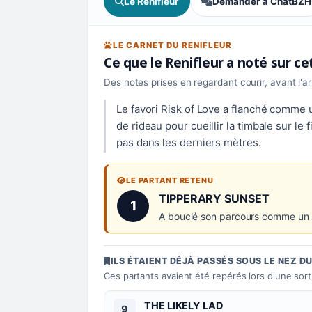
Le Renifleur
Demander à ChatBZH
LE CARNET DU RENIFLEUR
Ce que le Renifleur a noté sur c
Des notes prises en regardant courir, avant l'a
Le favori Risk of Love a flanché comme un
de rideau pour cueillir la timbale sur le
pas dans les derniers mètres.
LE PARTANT RETENU
Numéro 1 :
TIPPERARY SUNSET
1
A bouclé son parcours comme un ran
ILS ÉTAIENT DÉJÀ PASSÉS SOUS LE NEZ D
Ces partants avaient été repérés lors d'une sor
Numéro 9 :
THE LIKELY LAD
9