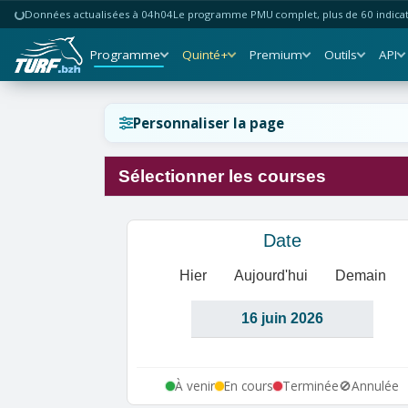
Données actualisées à 04h04
Le programme PMU complet, plus de 60 indicate
Programme
Quinté+
Premium
Outils
API
Réinitialiser l'affichage ?
Personnaliser la page
Sélectionner les courses
Annuler
Réinitialiser
Date
Hier
Aujourd'hui
Demain
À venir
En cours
Terminée
🚫
Annulée