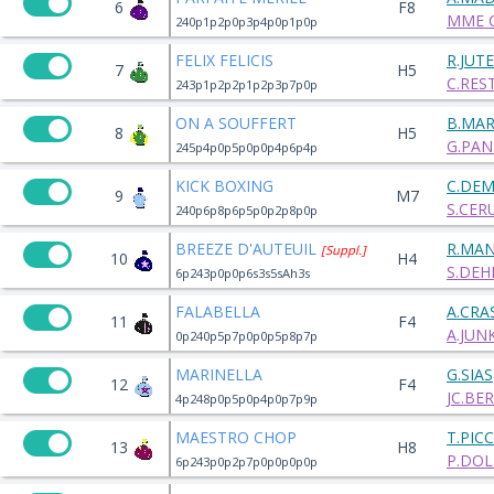
6
F8
MME C
240p1p2p0p3p4p0p1p0p
FELIX FELICIS
R.JUT
7
H5
C.RES
243p1p2p2p1p2p3p7p0p
ON A SOUFFERT
B.MAR
8
H5
G.PAN
245p4p0p5p0p0p4p6p4p
KICK BOXING
C.DE
9
M7
S.CER
240p6p8p6p5p0p2p8p0p
BREEZE D'AUTEUIL
R.MA
[Suppl.]
10
H4
S.DEHE
6p243p0p0p6s3s5sAh3s
FALABELLA
A.CRA
11
F4
A.JUNK
0p240p5p7p0p0p5p8p7p
MARINELLA
G.SIAS
12
F4
JC.BE
4p248p0p5p0p4p0p7p9p
MAESTRO CHOP
T.PIC
13
H8
P.DOL
6p243p0p2p7p0p0p0p0p