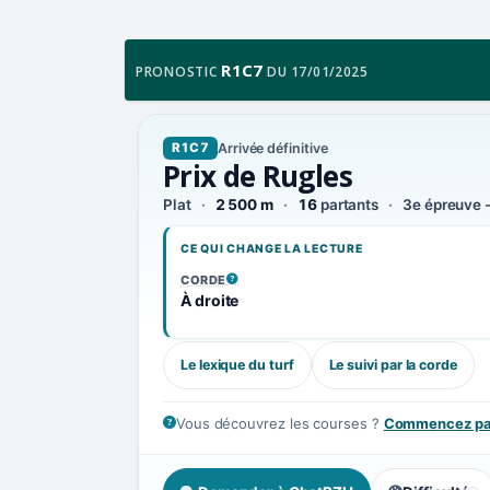
R1C7
PRONOSTIC
DU 17/01/2025
Arrivée définitive
R1C7
Prix de Rugles
Plat
2 500 m
16
partants
3e épreuve -
CE QUI CHANGE LA LECTURE
CORDE
, VOIR LA DÉFINITION
À droite
Le lexique du turf
Le suivi par la corde
Vous découvrez les courses ?
Commencez par