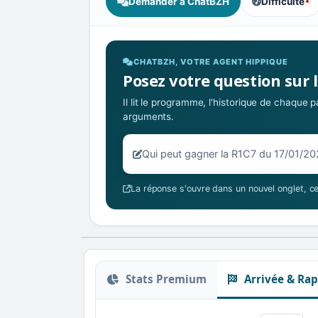
Demander à ChatBZH
Difficulté
, tendance de
CHATBZH, VOTRE AGENT HIPPIQUE
Posez votre question sur 
Il lit le programme, l'historique de chaque
arguments.
Votre question sur la R1C7 du 17/0
La réponse s'ouvre dans un nouvel onglet, ce
Stats Premium
Arrivée & Rap