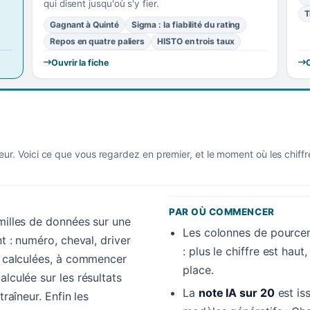
qui disent jusqu'où s'y fier.
T
Gagnant à Quinté
Sigma : la fiabilité du rating
Repos en quatre paliers
HISTO en trois taux
Ouvrir la fiche
O
eur. Voici ce que vous regardez en premier, et le moment où les chiff
PAR OÙ COMMENCER
amilles de données sur une
Les colonnes de pourcen
nt : numéro, cheval, driver
: plus le chiffre est hau
es calculées, à commencer
place.
alculée sur les résultats
La
note IA sur 20
est is
traîneur. Enfin les