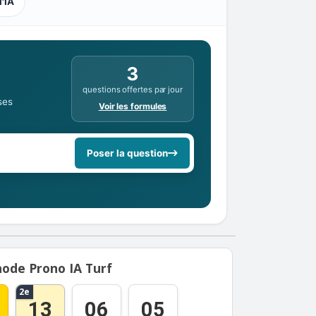
l'IA
3
questions offertes par jour
ses
Voir les formules
Poser la question
ode Prono IA Turf
2e
13
06
05