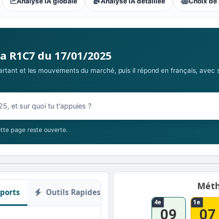
Analyse IA globale
Analyse IA détaillée
Choix de 
s parieurs : Extrême
la R1C7 du 17/01/2025
 partant et les mouvements du marché, puis il répond en français, avec 
1/2025
tte page reste ouverte.
Méth
ports
Outils Rapides
4e
1e
09
07