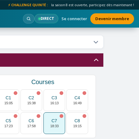
⚡ CHALLENGE QUINTÉ :
la saison 8 est ouverte, participez dès maintenant !
Se connecter
Devenir membre
DIRECT
Courses
C1
C2
C3
C4
15:05
15:38
16:13
16:49
C5
C6
C7
C8
17:23
17:58
18:33
19:15