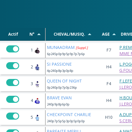
Actif
N°
CHEVAL/MUSIQ.
AGE
DRIV
MUNAADRAM
P.RE
[Suppl.]
1
F7
MME 
6p245p0p9p5p9p7p7p6p
SI PASSIONE
L.PO
2
H4
G.FOU
4p240p8p3p0p8p
QUEEN OF NIGHT
F.LEF
3
F4
J.LER
0p240p0p7p0p236p
BRAVE EVAN
H.BOU
4
H4
J.LER
240p9p8p6p0p
CHECKPOINT CHARLIE
A.DU
5
H10
S.CER
240p7p5p5p3p0p5p0p0p
PARFAITE MERILL
A.MA