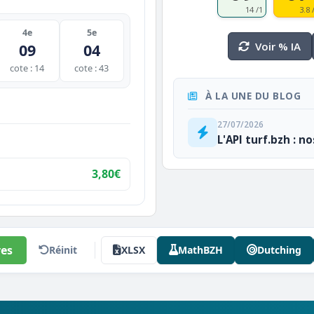
14 /1
3.8 
4e
5e
Voir % IA
09
04
cote : 14
cote : 43
À LA UNE DU BLOG
27/07/2026
L'API turf.bzh : n
3,80€
es
Réinit
XLSX
MathBZH
Dutching