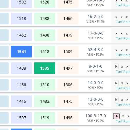
x
x
x
1502
1528
1475
V6% • P29%
Turf Poin
16-2-5-0
x
x
x
1518
1488
1466
V13% • P44%
Turf Poin
17-0-0-0
x
x
x
1462
1498
1479
V0% • P0%
Turf Poin
52-4-8-0
x
x
x
1541
1518
1509
V8% • P23%
Turf Poin
8-0-1-0
N
x
x
1438
1535
1497
V0% • P13%
Turf Poin
14-0-0-0
N
x
x
1436
1510
1506
V0% • P0%
Turf Poin
13-0-0-0
N
x
x
1416
1482
1475
V0% • P0%
Turf Poin
100-5-17-0
FN
x
x
1507
1519
1496
V5% • P22%
Turf Poin