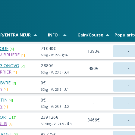
ER/ENTRAINEUR
INFO+
Gain/Course
Popularit
MOUE
71 040€
[4]
1393€
-
M.BRUERE
[1]
60kg - V: 22 - 🎗️16
GGIONOVO
2 880€
[2]
480€
-
RRIER
[1]
60kg - V: 23.5 - 🎗️4
EBVRE
0€
[2]
-
-
OY
[4]
60kg - V: 23.5 - 🎗️1
TIN
0€
[4]
-
-
OY
[4]
60kg - V: 23.5 - 🎗️2
PORTE
239 126€
[2]
3466€
-
ULIS
[4]
59.5kg - V: 21.5 - 🎗️3
DAMET
93 775€
[6]