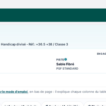
 Handicap divisé - Réf.: +36.5 +38 / Classe 3
ENGA
PISTE
, VOIR LA DÉFINITION
Sable Fibré
PSF STANDARD
 le mode d'emploi
, en bas de page : il explique chaque colonne du tabl