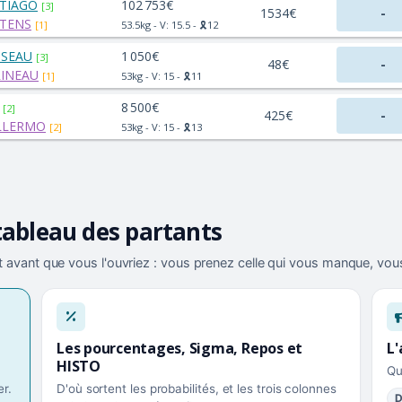
TIAGO
102 753€
[3]
1534€
-
ETENS
[1]
53.5kg - V: 15.5 - 🎗️12
SSEAU
1 050€
[3]
48€
-
INEAU
[1]
53kg - V: 15 - 🎗️11
8 500€
[2]
425€
-
LLERMO
[2]
53kg - V: 15 - 🎗️13
tableau des partants
 avant que vous l'ouvriez : vous prenez celle qui vous manque, vous
Les pourcentages, Sigma, Repos et
L'
HISTO
Qu
r.
D'où sortent les probabilités, et les trois colonnes
D