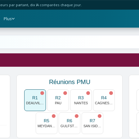
urs par partant, dix IA comparées chaque jour.
Plus
Réunions PMU
R1
R2
R3
R4
DEAUVILLE
PAU
NANTES
CAGNES/MER
R5
R6
R7
MEYDAN (E.A.U)
GULFSTREAM PARK
SAN ISIDRO