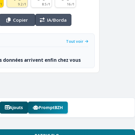
/1
9.2 /1
8.5 /1
16 /1
Copier
IA/Borda
Tout voir
os données arrivent enfin chez vous
Ajouts
PromptBZH