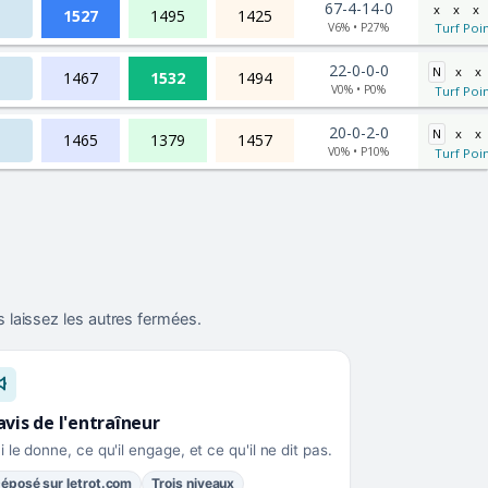
67-4-14-0
x
x
x
1527
1495
1425
V6% • P27%
Turf Poin
22-0-0-0
N
x
x
1467
1532
1494
V0% • P0%
Turf Poin
20-0-2-0
N
x
x
1465
1379
1457
V0% • P10%
Turf Poin
 laissez les autres fermées.
avis de l'entraîneur
i le donne, ce qu'il engage, et ce qu'il ne dit pas.
éposé sur letrot.com
Trois niveaux