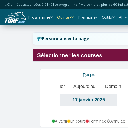
Données actualisées à 04h04
Le programme PMU complet, plus de 60 indicate
Programme
Quinté+
Premium
Outils
API
Réinitialiser l'affichage ?
Personnaliser la page
Sélectionner les courses
Annuler
Réinitialiser
Date
Hier
Aujourd'hui
Demain
À venir
En cours
Terminée
🚫
Annulée