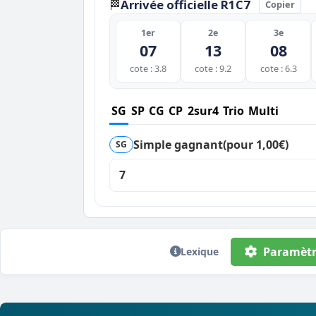
Arrivée officielle R1C7
🏁
Copier
1er
2e
3e
07
13
08
cote : 3.8
cote : 9.2
cote : 6.3
SG
SP
CG
CP
2sur4
Trio
Multi
Simple gagnant
(pour 1,00€)
SG
7
Paramètr
Lexique