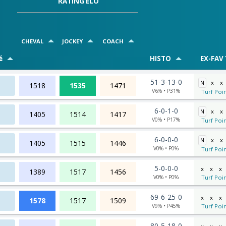
RATING ELO
CHEVAL
JOCKEY
COACH
é
HISTO
EX-FAV 
51-3-13-0
N
x
x
1518
1535
1471
V6% • P31%
Turf Poin
6-0-1-0
N
x
x
1405
1514
1417
V0% • P17%
Turf Poin
6-0-0-0
N
x
x
1405
1515
1446
V0% • P0%
Turf Poin
5-0-0-0
x
x
x
1389
1517
1456
V0% • P0%
Turf Poin
69-6-25-0
x
x
x
1578
1517
1509
V9% • P45%
Turf Poin
80-5-18-0