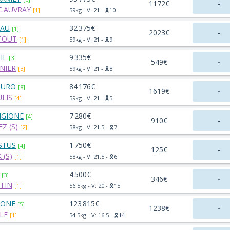
1172€
-
.AUVRAY
[1]
59kg - V: 21 - 🎗️10
EAU
32 375€
[1]
2023€
-
TOUT
[1]
59kg - V: 21 - 🎗️9
IE
9 335€
[3]
549€
-
NIER
[3]
59kg - V: 21 - 🎗️8
MURO
84 176€
[8]
1619€
-
ULIS
[4]
59kg - V: 21 - 🎗️5
NGIONE
7 280€
[4]
910€
-
Z (S)
[2]
58kg - V: 21.5 - 🎗️7
STUS
1 750€
[4]
125€
-
 (S)
[1]
58kg - V: 21.5 - 🎗️6
4 500€
[3]
346€
-
RTIN
[1]
56.5kg - V: 20 - 🎗️15
CONE
123 815€
[5]
1238€
-
LE
[1]
54.5kg - V: 16.5 - 🎗️14