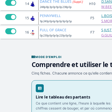
DANCE THE BLUES
D.SAN
[Suppl.]
14
H10
W.BE
248p8p3p0p9p0p238p0p
PENNYWELL
L.BOI
15
F5
S.MOR
9p240p0p6p9p0p9p0p5p
FULL OF GRACE
S.JUST
16
F7
G.GUI
0p230p0p0p0p220p0p0p
MODE D'EMPLOI
Comprendre et utiliser le 
Cinq fiches. Chacune annonce ce qu'elle contient
Lire le tableau des partants
Ce que contient une ligne, l'heure à laquelle les
chiffres cessent de bouger, et par où commence