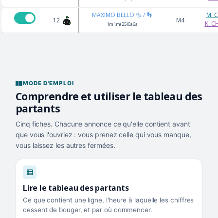
MAXIMO BELLO 🔩 / 👣
M. 
12
M4
K. C
1m1m(25)0a6a
MODE D'EMPLOI
Comprendre et utiliser le tableau des
partants
Cinq fiches. Chacune annonce ce qu'elle contient avant
que vous l'ouvriez : vous prenez celle qui vous manque,
vous laissez les autres fermées.
Lire le tableau des partants
Ce que contient une ligne, l'heure à laquelle les chiffres
cessent de bouger, et par où commencer.