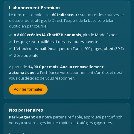
L'abonnement Premium
Le terminal complet : les
60 indicateurs
sur toutes les courses, le
créateur de stratégie, le Direct, l'export de la base et le bilan
quotidien par courriel.
≈ 8 000 crédits IA ChatBZH par mois
, plus le Mode Expert
Les pages verrouillées ci-dessus, toutes ouvertes
L'ebook « Les mathématiques du Turf », 600 pages, offert (39 €)
Zéro publicité
À partir de
14,90 € par mois
.
Aucun renouvellement
automatique
: à l'échéance votre abonnement s'arrête, et c'est
vous qui décidez de vous réabonner.
Voir les formules
Nos partenaires
Pari-Gagnant
est notre partenaire fiable, approuvé par turf.bzh.
Vous y trouverez gestion de capital et stratégies gagnantes.