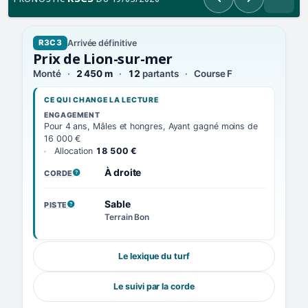
Précédent
Suivant
Arrivée définitive
R3C3
Prix de Lion-sur-mer
Monté
2 450 m
12
partants
Course F
CE QUI CHANGE LA LECTURE
ENGAGEMENT
Pour 4 ans, Mâles et hongres, Ayant gagné moins de
16 000 €
Allocation
18 500 €
À droite
CORDE
, VOIR LA DÉFINITION
Sable
PISTE
, VOIR LA DÉFINITION
Terrain Bon
Le lexique du turf
Le suivi par la corde