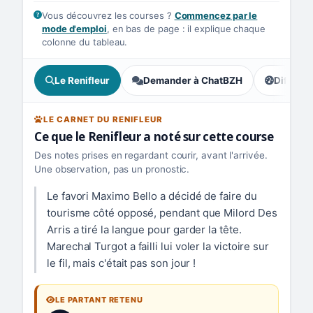
Vous découvrez les courses ?
Commencez par le
mode d'emploi
, en bas de page : il explique chaque
colonne du tableau.
Le Renifleur
Demander à ChatBZH
Difficult
, tendance
LE CARNET DU RENIFLEUR
Ce que le Renifleur a noté sur cette course
Des notes prises en regardant courir, avant l'arrivée.
Une observation, pas un pronostic.
Le favori Maximo Bello a décidé de faire du
tourisme côté opposé, pendant que Milord Des
Arris a tiré la langue pour garder la tête.
Marechal Turgot a failli lui voler la victoire sur
le fil, mais c'était pas son jour !
LE PARTANT RETENU