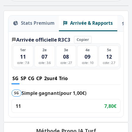
Stats Premium
Arrivée & Rapports
O
Arrivée officielle R3C3
🏁
Copier
1er
2e
3e
4e
5e
11
07
08
09
12
cote : 7.8
cote : 3.6
cote : 27
cote : 10
cote : 2.7
SG
SP
CG
CP
2sur4
Trio
Simple gagnant
(pour 1,00€)
SG
11
7,80€
Méthode Prono IA Turf