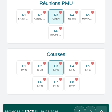
Réunions PMU
R1
R2
R3
R4
R5
SAINT-CLOUD
AVENCHES
CAEN
REIMS
MUNICH-DAGLFING
R6
GULFSTREAM PARK
Courses
C1
C2
C3
C4
C5
10:51
11:23
12:01
12:32
13:17
C6
C7
C8
13:55
14:30
15:04
R3C3
PRONOSTIC
DU 19/03/2026