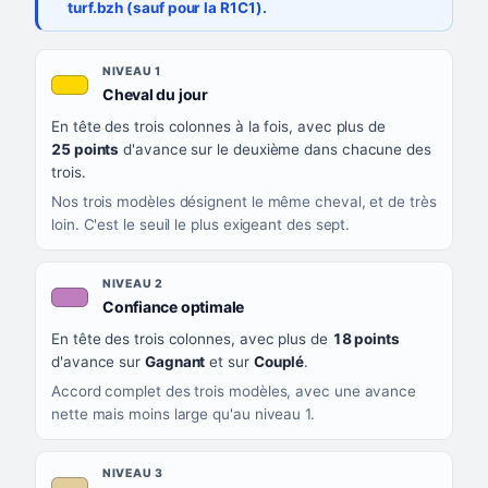
turf.bzh (sauf pour la R1C1).
Les sept niveaux de confiance, du plus exigeant au moins exigea
NIVEAU
NIVEAU 1
, couleur jaune or
Cheval du jour
QUAND LA LIGNE PREND CETTE COULEUR
En tête des trois colonnes à la fois, avec plus de
CE QUE CELA VOUS DIT
25 points
d'avance sur le deuxième dans chacune des
trois.
Nos trois modèles désignent le même cheval, et de très
loin. C'est le seuil le plus exigeant des sept.
NIVEAU 2
, couleur mauve
Confiance optimale
En tête des trois colonnes, avec plus de
18 points
d'avance sur
Gagnant
et sur
Couplé
.
Accord complet des trois modèles, avec une avance
nette mais moins large qu'au niveau 1.
NIVEAU 3