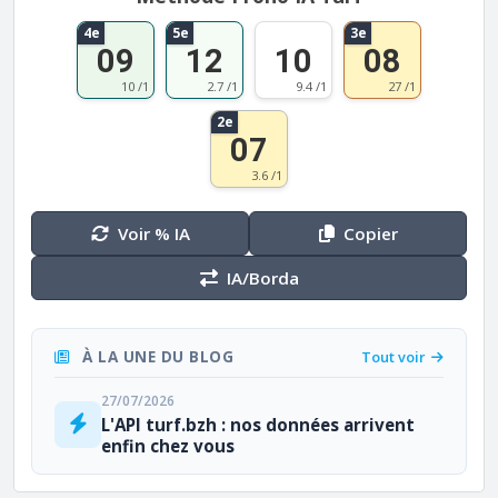
4e
5e
3e
09
12
10
08
10 /1
2.7 /1
9.4 /1
27 /1
2e
07
3.6 /1
Voir % IA
Copier
IA/Borda
À LA UNE DU BLOG
Tout voir
27/07/2026
L'API turf.bzh : nos données arrivent
enfin chez vous