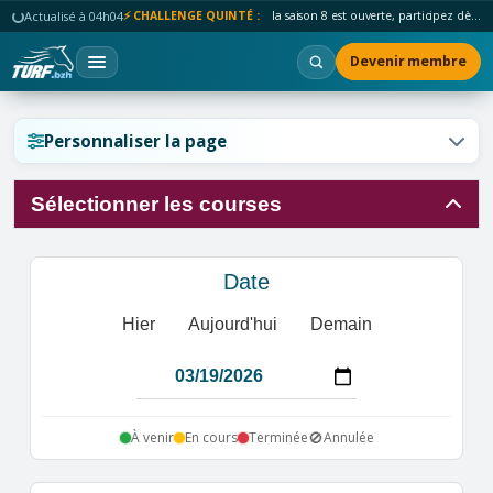
Actualisé à 04h04
⚡ CHALLENGE QUINTÉ :
la saison 8 est ouverte, participez dès maintenant !
Devenir membre
Réinitialiser l'affichage ?
Personnaliser la page
Sélectionner les courses
Annuler
Réinitialiser
Date
Hier
Aujourd'hui
Demain
🚫
À venir
En cours
Terminée
Annulée