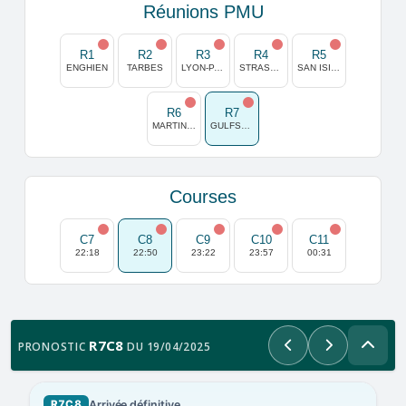
Réunions PMU
R1
R2
R3
R4
R5
ENGHIEN
TARBES
LYON-PARILLY
STRASBOURG
SAN ISIDRO
R6
R7
MARTINIQUE
GULFSTREAM PARK
Courses
C7
C8
C9
C10
C11
22:18
22:50
23:22
23:57
00:31
R7C8
PRONOSTIC
DU 19/04/2025
Précédent
Suivant
Arrivée définitive
R7C8