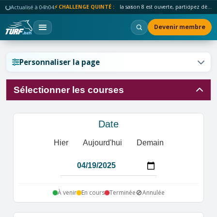
Actualisé à 04h04
⚡ CHALLENGE QUINTÉ :
la saison 8 est ouverte, participez dès maintenant !
Devenir membre
Réinitialiser l'affichage ?
Personnaliser la page
Sélectionner les courses
Annuler
Réinitialiser
Date
Hier
Aujourd'hui
Demain
🚫
À venir
En cours
Terminée
Annulée