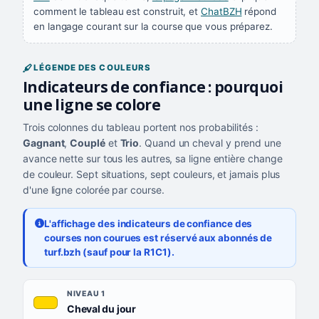
comment le tableau est construit, et
ChatBZH
répond
en langage courant sur la course que vous préparez.
LÉGENDE DES COULEURS
Indicateurs de confiance : pourquoi
une ligne se colore
Trois colonnes du tableau portent nos probabilités :
Gagnant
,
Couplé
et
Trio
. Quand un cheval y prend une
avance nette sur tous les autres, sa ligne entière change
de couleur. Sept situations, sept couleurs, et jamais plus
d'une ligne colorée par course.
L'affichage des indicateurs de confiance des
courses non courues est réservé aux abonnés de
turf.bzh (sauf pour la R1C1).
Les sept niveaux de confiance, du plus exigeant au moins exigea
NIVEAU
NIVEAU 1
, couleur jaune or
Cheval du jour
QUAND LA LIGNE PREND CETTE COULEUR