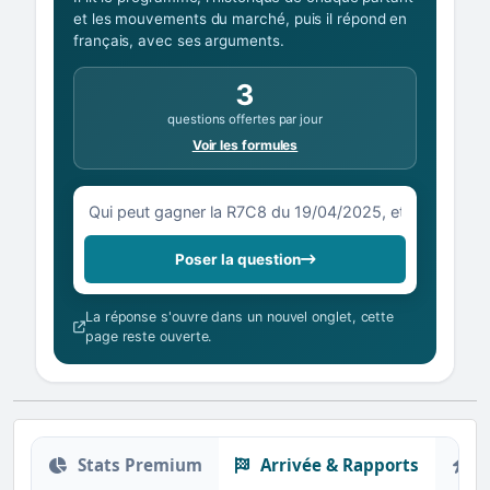
et les mouvements du marché, puis il répond en
français, avec ses arguments.
3
questions offertes par jour
Voir les formules
Votre question sur la R7C8 du 19/04/2025
Poser la question
La réponse s'ouvre dans un nouvel onglet, cette
page reste ouverte.
Stats Premium
Arrivée & Rapports
O