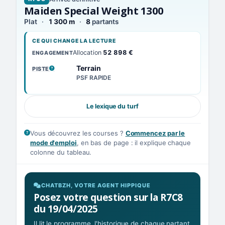
Maiden Special Weight 1300
Plat
1 300 m
8
partants
CE QUI CHANGE LA LECTURE
Allocation
52 898 €
ENGAGEMENT
Terrain
PISTE
, VOIR LA DÉFINITION
PSF RAPIDE
Le lexique du turf
Vous découvrez les courses ?
Commencez par le
mode d'emploi
, en bas de page : il explique chaque
colonne du tableau.
CHATBZH, VOTRE AGENT HIPPIQUE
Posez votre question sur la R7C8
du 19/04/2025
Il lit le programme, l'historique de chaque partant