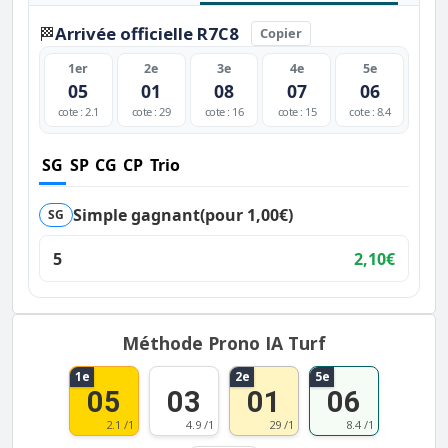
Arrivée officielle R7C8
🏁
Copier
1er
2e
3e
4e
5e
05
01
08
07
06
cote : 2.1
cote : 29
cote : 16
cote : 15
cote : 8.4
SG
SP
CG
CP
Trio
Simple gagnant
(pour 1,00€)
SG
5
2,10€
Méthode Prono IA Turf
1e
2e
5e
05
03
01
06
2.1 /1
4.9 /1
29 /1
8.4 /1