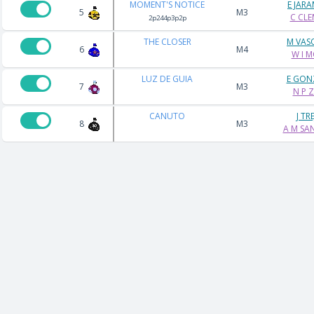
MOMENT'S NOTICE
E JAR
5
M3
C CL
2p244p3p2p
THE CLOSER
M VAS
6
M4
W I 
LUZ DE GUIA
E GON
7
M3
N P 
CANUTO
J TR
8
M3
A M SA