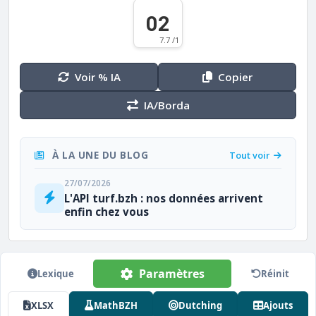
02
7.7 /1
Voir % IA
Copier
IA/Borda
À LA UNE DU BLOG
Tout voir
27/07/2026
L'API turf.bzh : nos données arrivent
enfin chez vous
Paramètres
Lexique
Réinit
XLSX
MathBZH
Dutching
Ajouts