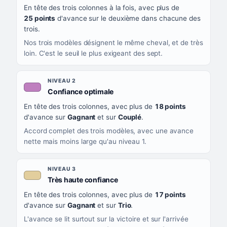
En tête des trois colonnes à la fois, avec plus de
CE QUE CELA VOUS DIT
25 points
d'avance sur le deuxième dans chacune des
trois.
Nos trois modèles désignent le même cheval, et de très
loin. C'est le seuil le plus exigeant des sept.
NIVEAU 2
, couleur mauve
Confiance optimale
En tête des trois colonnes, avec plus de
18 points
d'avance sur
Gagnant
et sur
Couplé
.
Accord complet des trois modèles, avec une avance
nette mais moins large qu'au niveau 1.
NIVEAU 3
, couleur beige
Très haute confiance
En tête des trois colonnes, avec plus de
17 points
d'avance sur
Gagnant
et sur
Trio
.
L'avance se lit surtout sur la victoire et sur l'arrivée