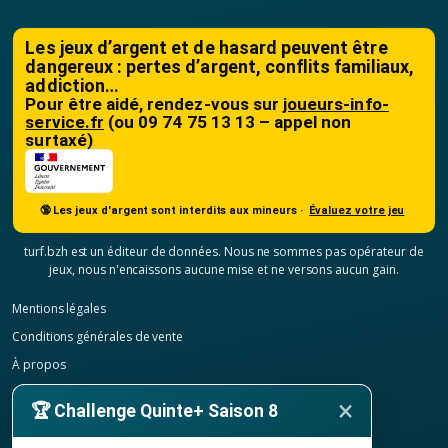
Les jeux d’argent et de hasard peuvent être
dangereux : pertes d’argent, conflits familiaux,
addiction…
Pour être aidé, rendez-vous sur
joueurs-info-
service.fr
(ou 09 74 75 13 13 – appel non
surtaxé)
🔞 Les jeux d'argent sont interdits aux mineurs ·
Évaluez votre jeu
turf.bzh est un éditeur de données. Nous ne sommes pas opérateur de
jeux, nous n'encaissons aucune mise et ne versons aucun gain.
Mentions légales
Conditions générales de vente
À propos
Contact
×
🏆 Challenge Quinte+ Saison 8
Confidentialité