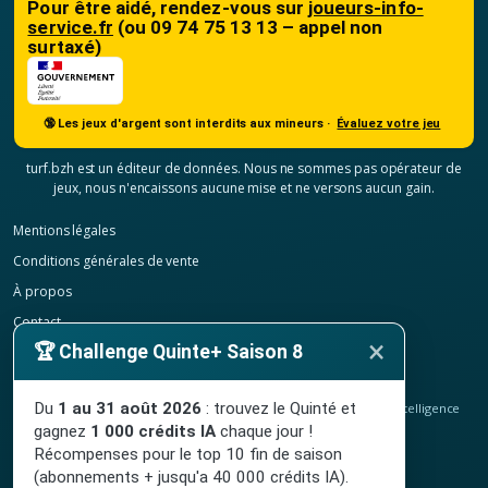
Pour être aidé, rendez-vous sur
joueurs-info-
service.fr
(ou 09 74 75 13 13 – appel non
surtaxé)
🔞 Les jeux d'argent sont interdits aux mineurs ·
Évaluez votre jeu
turf.bzh est un éditeur de données. Nous ne sommes pas opérateur de
jeux, nous n'encaissons aucune mise et ne versons aucun gain.
Mentions légales
Conditions générales de vente
À propos
Contact
×
🏆 Challenge Quinte+ Saison 8
Confidentialité
Résilier mon abonnement
Du
1 au 31 août 2026
: trouvez le Quinté et
© 2020-2026
TURF.bzh
, analyses hippiques, classement ELO et intelligence
artificielle.
gagnez
1 000 crédits IA
chaque jour !
Site indépendant, sans lien avec le PMU. Jeu interdit aux mineurs.
Récompenses pour le top 10 fin de saison
(abonnements + jusqu'a 40 000 crédits IA).