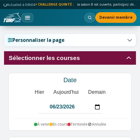
Actualisé à 04h04
⚡ CHALLENGE QUINTÉ :
la saison 8 est ouverte, participez dès maintenant !
Devenir membre
Réinitialiser l'affichage ?
Personnaliser la page
Sélectionner les courses
Annuler
Réinitialiser
Date
Hier
Aujourd'hui
Demain
🚫
À venir
En cours
Terminée
Annulée