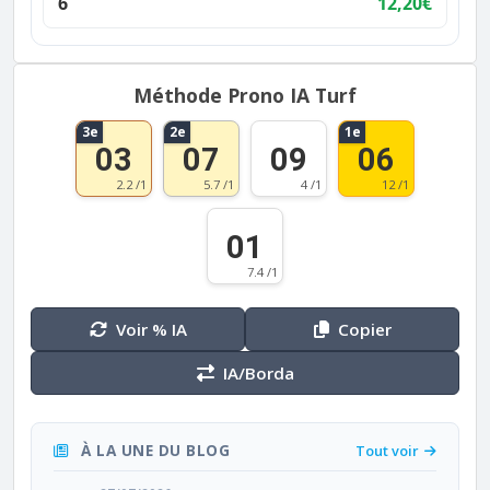
6
12,20€
Méthode Prono IA Turf
3e
2e
1e
03
07
09
06
2.2 /1
5.7 /1
4 /1
12 /1
01
7.4 /1
Voir % IA
Copier
IA/Borda
À LA UNE DU BLOG
Tout voir