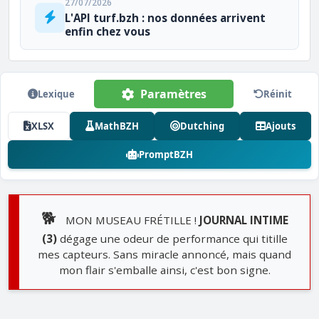
27/07/2026
L'API turf.bzh : nos données arrivent
enfin chez vous
Paramètres
Lexique
Réinit
XLSX
MathBZH
Dutching
Ajouts
PromptBZH
🐕
MON MUSEAU FRÉTILLE !
JOURNAL INTIME
(3)
dégage une odeur de performance qui titille
mes capteurs. Sans miracle annoncé, mais quand
mon flair s'emballe ainsi, c'est bon signe.