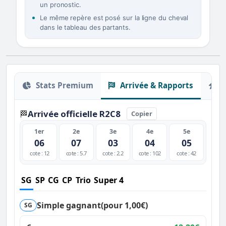
un pronostic.
Le même repère est posé sur la ligne du cheval
dans le tableau des partants.
Stats Premium
Arrivée & Rapports
O
Arrivée officielle R2C8
🏁
Copier
1er
2e
3e
4e
5e
06
07
03
04
05
cote : 12
cote : 5.7
cote : 2.2
cote : 102
cote : 42
SG
SP
CG
CP
Trio
Super 4
Simple gagnant
(pour 1,00€)
SG