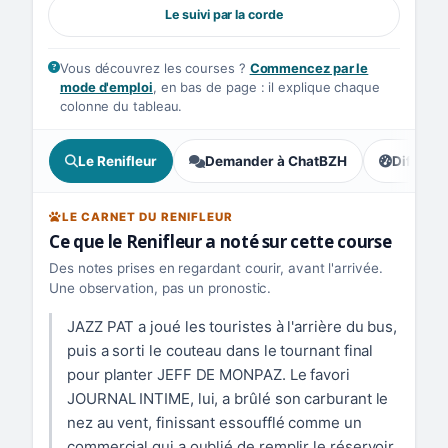
Le suivi par la corde
Vous découvrez les courses ?
Commencez par le
mode d'emploi
, en bas de page : il explique chaque
colonne du tableau.
Le Renifleur
Demander à ChatBZH
Difficult
, tendance
LE CARNET DU RENIFLEUR
Ce que le Renifleur a noté sur cette course
Des notes prises en regardant courir, avant l'arrivée.
Une observation, pas un pronostic.
JAZZ PAT a joué les touristes à l'arrière du bus,
puis a sorti le couteau dans le tournant final
pour planter JEFF DE MONPAZ. Le favori
JOURNAL INTIME, lui, a brûlé son carburant le
nez au vent, finissant essoufflé comme un
commercial qui a oublié de remplir le réservoir.