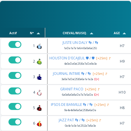
Actif
N°
CHEVAL/MUSIQ.
AGE
JUSTE UN DALY 👣 / 👣
1
H7
1aDa1a7a1a6m0a0a6a(25)
HOUSTON D'ECAJEUL 🛡️ / 🛡️
[+25m] 🚩
2
H9
4a0aDa0a(25)0a7aDa9a3a
JOURNAL INTIME 👣 / 👣
[+25m] 🚩
3
H7
3a0a7aDa(25)0a6a1a1a2a
[Q+]
GRANIT PACO
[+25m] 🚩
4
H10
6a0a8a0a8aDa7a7a5aDa
[Q+]
IPSOS DE BANVILLE 👣 / 👣
[+25m] 🚩
5
H8
9a4a4a9a6a5a(25)8a6aDa
JAZZ PAT 👣 / 👣
[+25m] 🚩
6
H7
0a4a1a3a1a(25)2a7a8a3a