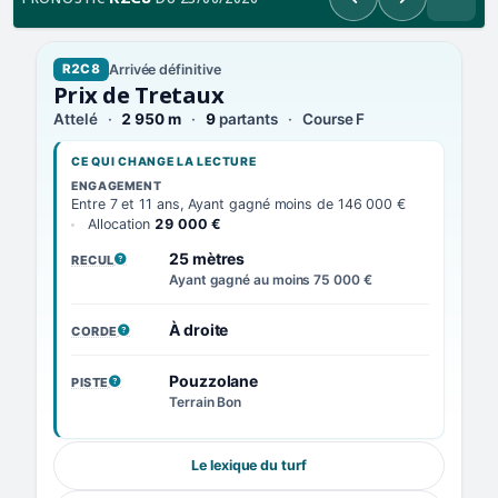
Précédent
Suivant
Arrivée définitive
R2C8
Prix de Tretaux
Attelé
2 950 m
9
partants
Course F
CE QUI CHANGE LA LECTURE
ENGAGEMENT
Entre 7 et 11 ans, Ayant gagné moins de 146 000 €
Allocation
29 000 €
25 mètres
RECUL
, VOIR LA DÉFINITION
Ayant gagné au moins 75 000 €
À droite
CORDE
, VOIR LA DÉFINITION
Pouzzolane
PISTE
, VOIR LA DÉFINITION
Terrain Bon
Le lexique du turf