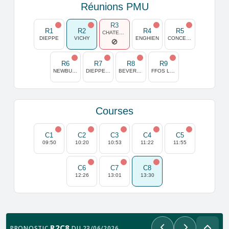
Réunions PMU
R3
R1
R2
R4
R5
CHATEAUBRIANT
DIEPPE
VICHY
ENGHIEN
CONCEPCION
R6
R7
R8
R9
NEWBURY
DIEPPE MIDI
BEVERLEY
FFOS LAS
Courses
C1
C2
C3
C4
C5
09:50
10:20
10:53
11:22
11:55
C6
C7
C8
12:26
13:01
13:30
R2C8
PRONOSTIC
DU 23/06/2026