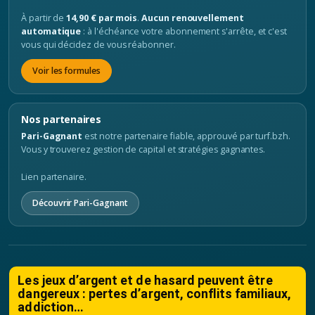
À partir de
14,90 € par mois
.
Aucun renouvellement
automatique
: à l'échéance votre abonnement s'arrête, et c'est
vous qui décidez de vous réabonner.
Voir les formules
Nos partenaires
Pari-Gagnant
est notre partenaire fiable, approuvé par turf.bzh.
Vous y trouverez gestion de capital et stratégies gagnantes.
Lien partenaire.
Découvrir Pari-Gagnant
Les jeux d’argent et de hasard peuvent être
dangereux : pertes d’argent, conflits familiaux,
addiction…