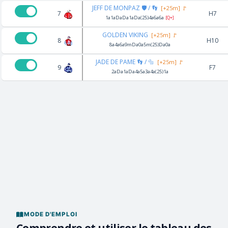
JEFF DE MONPAZ 🛡️ / 👣
[+25m] 🚩
7
H7
1a1aDaDa1aDa(25)4a6a6a
[Q+]
GOLDEN VIKING
[+25m] 🚩
8
H10
8a4a6a9mDa0a5m(25)Da0a
JADE DE PAME 👣 / 🔩
[+25m] 🚩
9
F7
2aDa1aDa4a5a3a4a(25)1a
MODE D'EMPLOI