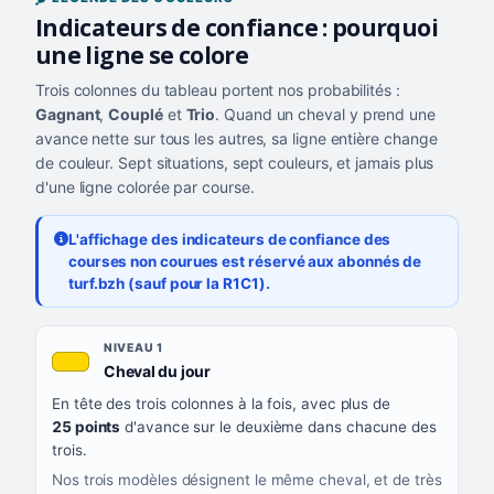
Indicateurs de confiance : pourquoi
une ligne se colore
Trois colonnes du tableau portent nos probabilités :
Gagnant
,
Couplé
et
Trio
. Quand un cheval y prend une
avance nette sur tous les autres, sa ligne entière change
de couleur. Sept situations, sept couleurs, et jamais plus
d'une ligne colorée par course.
L'affichage des indicateurs de confiance des
courses non courues est réservé aux abonnés de
turf.bzh (sauf pour la R1C1).
Les sept niveaux de confiance, du plus exigeant au moins exigea
NIVEAU
NIVEAU 1
, couleur jaune or
Cheval du jour
QUAND LA LIGNE PREND CETTE COULEUR
En tête des trois colonnes à la fois, avec plus de
CE QUE CELA VOUS DIT
25 points
d'avance sur le deuxième dans chacune des
trois.
Nos trois modèles désignent le même cheval, et de très