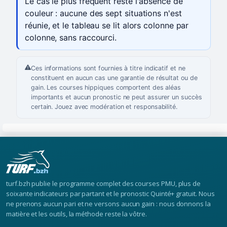
Le cas le plus fréquent reste l'absence de
couleur : aucune des sept situations n'est
réunie, et le tableau se lit alors colonne par
colonne, sans raccourci.
Ces informations sont fournies à titre indicatif et ne
constituent en aucun cas une garantie de résultat ou de
gain. Les courses hippiques comportent des aléas
importants et aucun pronostic ne peut assurer un succès
certain. Jouez avec modération et responsabilité.
turf.bzh publie le programme complet des courses PMU, plus de
soixante indicateurs par partant et le pronostic Quinté+ gratuit. Nous
ne prenons aucun pari et ne versons aucun gain : nous donnons la
matière et les outils, la méthode reste la vôtre.