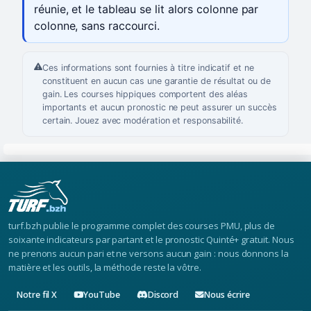
réunie, et le tableau se lit alors colonne par
colonne, sans raccourci.
Ces informations sont fournies à titre indicatif et ne
constituent en aucun cas une garantie de résultat ou de
gain. Les courses hippiques comportent des aléas
importants et aucun pronostic ne peut assurer un succès
certain. Jouez avec modération et responsabilité.
turf.bzh publie le programme complet des courses PMU, plus de
soixante indicateurs par partant et le pronostic Quinté+ gratuit. Nous
ne prenons aucun pari et ne versons aucun gain : nous donnons la
matière et les outils, la méthode reste la vôtre.
Notre fil X
YouTube
Discord
Nous écrire