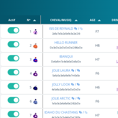
Actif
N°
CHEVAL/MUSIQ.
AGE
DRI
ISIS DE REYNALD 👣 / 🔩
1
F7
2a8a7a0a2a0a9a3a2a(24)
HELLO RUNNER
2
H8
Da3aDa2aDaDaDa(24)6aDa
IBANQUI
3
H7
Da6a8m7a4a0a0aDa8aDa
JOLIE LAURA 👣 / 👣
4
F6
5a6a5a3a6a9a9a7m0a0a
JOLLY LOOK 👣 / 👣
5
H6
4a5a8a2a8a3a5aDaDaDa
JOLIE ARCTIC 👣 / 👣
6
F6
1a5a3a2a6a8a0a(24)2aDa
IDAHO DU CHASTANG 👣 / 🔩
7
H7
4a2a3a2a7a4a6aDa(24)3a