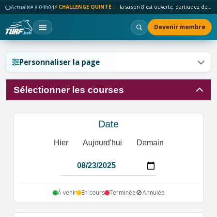
Actualisé à 04h04
⚡ CHALLENGE QUINTÉ :
la saison 8 est ouverte, participez dès maintenant !
Devenir membre
Réinitialiser l'affichage ?
Personnaliser la page
Sélectionner les courses
Annuler
Réinitialiser
Date
Hier
Aujourd'hui
Demain
🚫
À venir
En cours
Terminée
Annulée