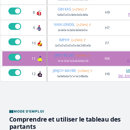
GIN KAS
[+25m] 🚩
8
H9
P
6a8aDaDa4a6a5a0a4a8a
IVAN LENDEL
[+25m] 🚩
9
H7
2a3a0a1a2a0a3a0a0aDa
IMPHY
[+25m] 🚩
10
F7
2aDaDaDaDaDa3a(24)Da0a
JIMI'S BLUES
[+25m] 🚩
11
M6
B
1a1a1a2a1a2a4a3a0a(24)
JENJOY MAYBE
Ml
[+25m] 🚩
12
H6
Sté. En
6a9a8a6a7a1a1a(24)8a8a
MODE D'EMPLOI
Comprendre et utiliser le tableau des
partants