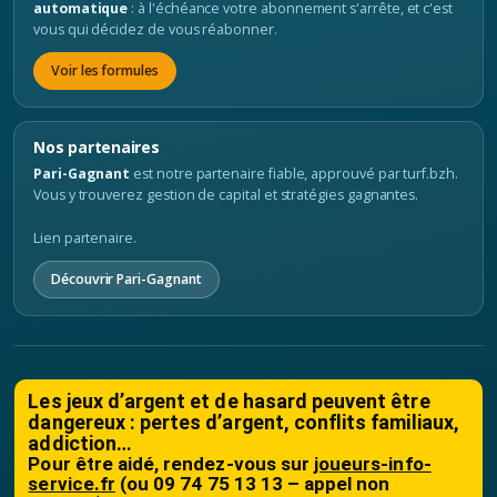
automatique
: à l'échéance votre abonnement s'arrête, et c'est
vous qui décidez de vous réabonner.
Voir les formules
Nos partenaires
Pari-Gagnant
est notre partenaire fiable, approuvé par turf.bzh.
Vous y trouverez gestion de capital et stratégies gagnantes.
Lien partenaire.
Découvrir Pari-Gagnant
Les jeux d’argent et de hasard peuvent être
dangereux : pertes d’argent, conflits familiaux,
addiction…
Pour être aidé, rendez-vous sur
joueurs-info-
service.fr
(ou 09 74 75 13 13 – appel non