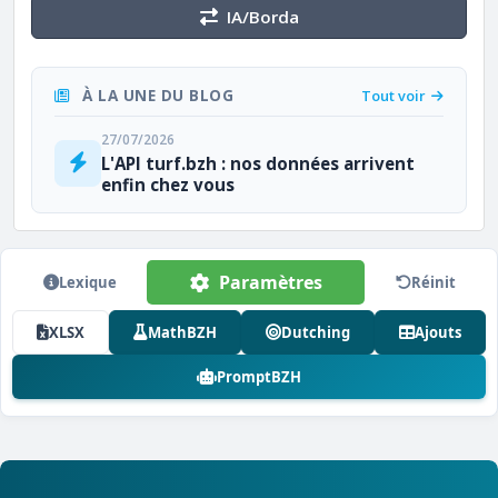
IA/Borda
À LA UNE DU BLOG
Tout voir
27/07/2026
L'API turf.bzh : nos données arrivent
enfin chez vous
Paramètres
Lexique
Réinit
XLSX
MathBZH
Dutching
Ajouts
PromptBZH