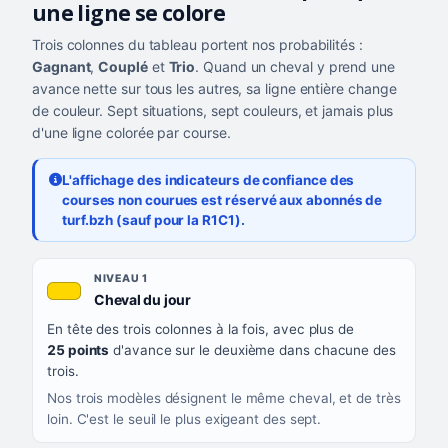
une ligne se colore
Trois colonnes du tableau portent nos probabilités :
Gagnant
,
Couplé
et
Trio
. Quand un cheval y prend une
avance nette sur tous les autres, sa ligne entière change
de couleur. Sept situations, sept couleurs, et jamais plus
d'une ligne colorée par course.
L'affichage des indicateurs de confiance des
courses non courues est réservé aux abonnés de
turf.bzh (sauf pour la R1C1).
Les sept niveaux de confiance, du plus exigeant au moins exigea
NIVEAU
NIVEAU 1
, couleur jaune or
Cheval du jour
QUAND LA LIGNE PREND CETTE COULEUR
En tête des trois colonnes à la fois, avec plus de
CE QUE CELA VOUS DIT
25 points
d'avance sur le deuxième dans chacune des
trois.
Nos trois modèles désignent le même cheval, et de très
loin. C'est le seuil le plus exigeant des sept.