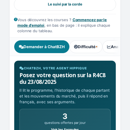
Le suivi par la corde
Vous découvrez les courses ?
Commencez par le
mode d'emploi
, en bas de page : il explique chaque
colonne du tableau.
Demander à ChatBZH
Difficulté
Analyse I
, tendance des parieurs : Équ
CHATBZH, VOTRE AGENT HIPPIQUE
Posez votre question sur la R4C8
du 23/08/2025
Il lit le programme, l'historique de chaque partant
et les mouvements du marché, puis il répond en
français, avec ses arguments.
3
questions offertes par jour
Voir les formules