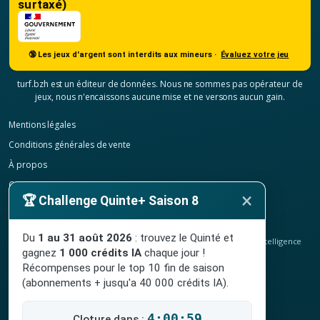
surtaxé)
🔞 Les jeux d'argent sont interdits aux mineurs ·
Évaluez votre jeu
turf.bzh est un éditeur de données. Nous ne sommes pas opérateur de
jeux, nous n'encaissons aucune mise et ne versons aucun gain.
Mentions légales
Conditions générales de vente
À propos
Contact
×
🏆 Challenge Quinte+ Saison 8
Confidentialité
Résilier mon abonnement
Du
1 au 31 août 2026
: trouvez le Quinté et
© 2020-2026
TURF.bzh
, analyses hippiques, classement ELO et intelligence
gagnez
1 000 crédits IA
chaque jour !
artificielle.
Site indépendant, sans lien avec le PMU. Jeu interdit aux mineurs.
Récompenses pour le top 10 fin de saison
(abonnements + jusqu'a 40 000 crédits IA).
4:00:58
Cloture dans :