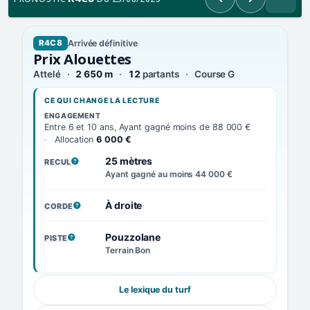
Précédent
Suivant
Arrivée définitive
R4C8
Prix Alouettes
Attelé
2 650 m
12
partants
Course G
CE QUI CHANGE LA LECTURE
ENGAGEMENT
Entre 6 et 10 ans, Ayant gagné moins de 88 000 €
Allocation
6 000 €
25 mètres
RECUL
, VOIR LA DÉFINITION
Ayant gagné au moins 44 000 €
À droite
CORDE
, VOIR LA DÉFINITION
Pouzzolane
PISTE
, VOIR LA DÉFINITION
Terrain Bon
Le lexique du turf