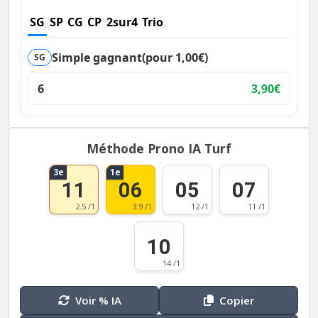
SG
SP
CG
CP
2sur4
Trio
Simple gagnant
(pour 1,00€)
SG
6
3,90€
Méthode Prono IA Turf
3e
1e
11
06
05
07
2.5 /1
3.9 /1
12 /1
11 /1
10
14 /1
Voir % IA
Copier