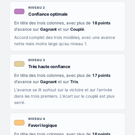
NIVEAU 2
, couleur mauve
Confiance optimale
En tête des trois colonnes, avec plus de
18 points
d'avance sur
Gagnant
et sur
Couplé
.
Accord complet des trois modèles, avec une avance
nette mais moins large qu'au niveau 1.
NIVEAU 3
, couleur beige
Très haute confiance
En tête des trois colonnes, avec plus de
17 points
d'avance sur
Gagnant
et sur
Trio
.
L'avance se lit surtout sur la victoire et sur l'arrivée
dans les trois premiers. L'écart sur le couplé est plus
serré.
NIVEAU 4
, couleur orange clair
Favori logique
En tête des trois colonnes, avec plus de
16 points