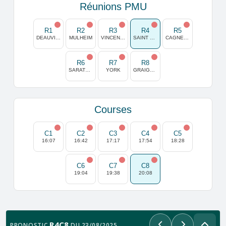
Réunions PMU
R1
R2
R3
R4
R5
DEAUVILLE
MULHEIM
VINCENNES
SAINT GALMIER
CAGNES/MER
R6
R7
R8
SARATOGA
YORK
GRAIGNES
Courses
C1
C2
C3
C4
C5
16:07
16:42
17:17
17:54
18:28
C6
C7
C8
19:04
19:38
20:08
R4C8
PRONOSTIC
DU 23/08/2025