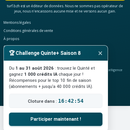
turf.bzh est un éditeur de données. Nous ne sommes pas opérateur de
jeux, nous n'encaissons aucune mise et ne versons aucun gain.
Mentions légales
Conditions générales de vente
À propos
Contact
×
🏆 Challenge Quinte+ Saison 8
Confidentialité
Résilier mon abonnement
Du
1 au 31 août 2026
: trouvez le Quinté et
© 2020-2026
TURF.bzh
, analyses hippiques, classement ELO et intelligence
gagnez
1 000 crédits IA
chaque jour !
artificielle.
Site indépendant, sans lien avec le PMU. Jeu interdit aux mineurs.
Récompenses pour le top 10 fin de saison
(abonnements + jusqu'a 40 000 crédits IA).
16:42:54
Cloture dans :
Participer maintenant !