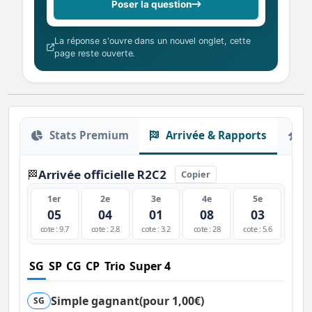
Poser la question
La réponse s'ouvre dans un nouvel onglet, cette
page reste ouverte.
Stats Premium
Arrivée & Rapports
O
Arrivée officielle R2C2
🏁
Copier
1er
2e
3e
4e
5e
05
04
01
08
03
cote : 9.7
cote : 2.8
cote : 3.2
cote : 28
cote : 5.6
SG
SP
CG
CP
Trio
Super 4
Simple gagnant
(pour 1,00€)
SG