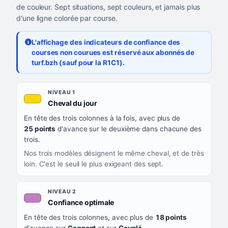
de couleur. Sept situations, sept couleurs, et jamais plus
d'une ligne colorée par course.
L'affichage des indicateurs de confiance des
courses non courues est réservé aux abonnés de
turf.bzh (sauf pour la R1C1).
Les sept niveaux de confiance, du plus exigeant au moins exigea
NIVEAU
NIVEAU 1
, couleur jaune or
Cheval du jour
QUAND LA LIGNE PREND CETTE COULEUR
En tête des trois colonnes à la fois, avec plus de
CE QUE CELA VOUS DIT
25 points
d'avance sur le deuxième dans chacune des
trois.
Nos trois modèles désignent le même cheval, et de très
loin. C'est le seuil le plus exigeant des sept.
NIVEAU 2
, couleur mauve
Confiance optimale
En tête des trois colonnes, avec plus de
18 points