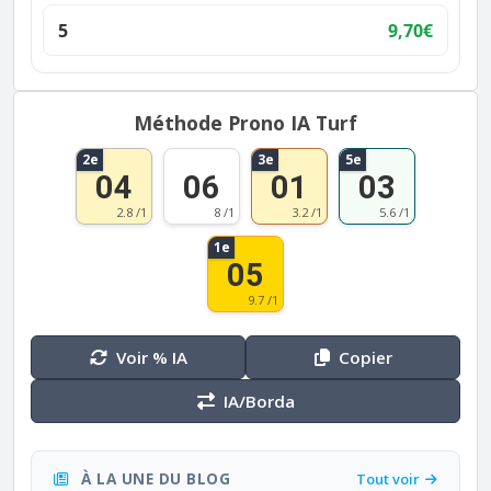
5
9,70€
Méthode Prono IA Turf
2e
3e
5e
04
06
01
03
2.8 /1
8 /1
3.2 /1
5.6 /1
1e
05
9.7 /1
Voir % IA
Copier
IA/Borda
À LA UNE DU BLOG
Tout voir