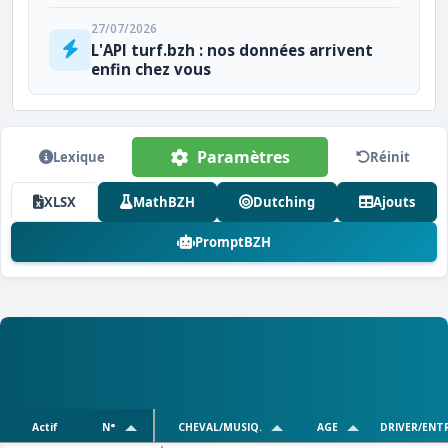
27/07/2026
L'API turf.bzh : nos données arrivent
enfin chez vous
Paramètres
Lexique
Réinit
XLSX
MathBZH
Dutching
Ajouts
PromptBZH
Actif
N°
CHEVAL/MUSIQ.
AGE
DRIVER/ENT