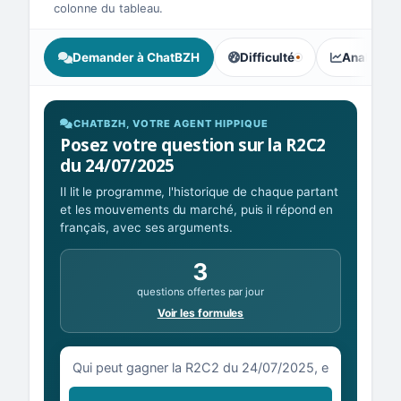
colonne du tableau.
Demander à ChatBZH
Difficulté
Analyse I
, tendance des parieurs : Co
CHATBZH, VOTRE AGENT HIPPIQUE
Posez votre question sur la R2C2
du 24/07/2025
Il lit le programme, l'historique de chaque partant
et les mouvements du marché, puis il répond en
français, avec ses arguments.
3
questions offertes par jour
Voir les formules
Votre question sur la R2C2 du 24/07/2025