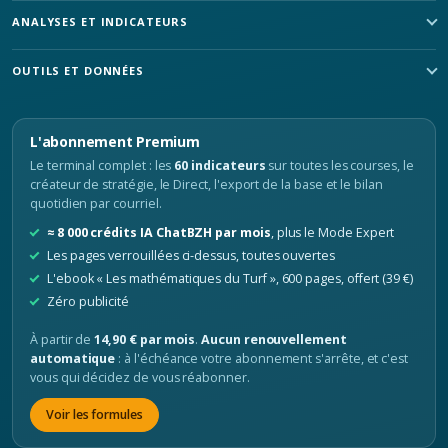
ANALYSES ET INDICATEURS
OUTILS ET DONNÉES
L'abonnement Premium
Le terminal complet : les
60 indicateurs
sur toutes les courses, le
créateur de stratégie, le Direct, l'export de la base et le bilan
quotidien par courriel.
≈ 8 000 crédits IA ChatBZH par mois
, plus le Mode Expert
Les pages verrouillées ci-dessus, toutes ouvertes
L'ebook « Les mathématiques du Turf », 600 pages, offert (39 €)
Zéro publicité
À partir de
14,90 € par mois
.
Aucun renouvellement
automatique
: à l'échéance votre abonnement s'arrête, et c'est
vous qui décidez de vous réabonner.
Voir les formules