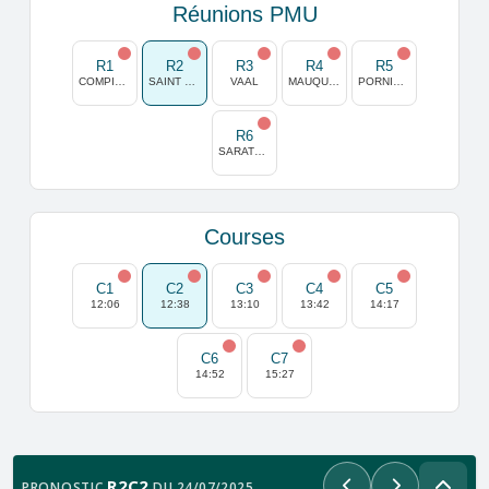
Réunions PMU
R1
R2
R3
R4
R5
COMPIEGNE
SAINT MALO
VAAL
MAUQUENCHY
PORNICHET
R6
SARATOGA
Courses
C1
C2
C3
C4
C5
12:06
12:38
13:10
13:42
14:17
C6
C7
14:52
15:27
R2C2
PRONOSTIC
DU 24/07/2025