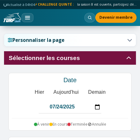
Actualisé à 04h04
⚡ CHALLENGE QUINTÉ :
la saison 8 est ouverte, participez dès maintenant !
Devenir membre
Réinitialiser l'affichage ?
Personnaliser la page
Sélectionner les courses
Annuler
Réinitialiser
Date
Hier
Aujourd'hui
Demain
🚫
À venir
En cours
Terminée
Annulée