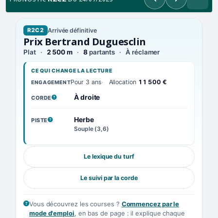
Précédent
Suivant
Arrivée définitive
R2C2
Prix Bertrand Duguesclin
Plat
2 500 m
8
partants
À réclamer
CE QUI CHANGE LA LECTURE
Pour 3 ans
Allocation
11 500 €
ENGAGEMENT
À droite
CORDE
, VOIR LA DÉFINITION
Herbe
PISTE
, VOIR LA DÉFINITION
Souple (3,6)
Le lexique du turf
Le suivi par la corde
Vous découvrez les courses ?
Commencez par le
mode d'emploi
, en bas de page : il explique chaque