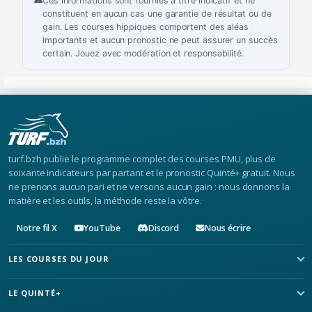
Ces informations sont fournies à titre indicatif et ne
constituent en aucun cas une garantie de résultat ou de
gain. Les courses hippiques comportent des aléas
importants et aucun pronostic ne peut assurer un succès
certain. Jouez avec modération et responsabilité.
turf.bzh publie le programme complet des courses PMU, plus de
soixante indicateurs par partant et le pronostic Quinté+ gratuit. Nous
ne prenons aucun pari et ne versons aucun gain : nous donnons la
matière et les outils, la méthode reste la vôtre.
Notre fil X
YouTube
Discord
Nous écrire
LES COURSES DU JOUR
LE QUINTÉ+