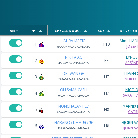
Actif
N°
CHEVAL/MUSIQ.
AGE
DRIVER/EN
LAURA MATIC
Mme HAN
1
F10
JOZEF
8A4A7A7A5ADA5ADA2A
NIKITA AC
LYNUS
2
F8
ARSÈN
4A5A2A7A6A3A4A2A2A
OBI WAN GG
LIEVEN
3
H7
FRANK D
2A7A8A5A2A1A6A2A4A
OH SAMA CASH
NICO 
4
H7
SARAH V
0A2A1A7A2A7A1AAA2A
NONCHALANT EV
MARNIX 
5
H8
CATRI
6A4A2A3A7A6A7ADADA
NABANOS DHM 👣 / 👣
BJORN V
6
H8
BJORN V
DA5A5A6A6A4A4A3A4A