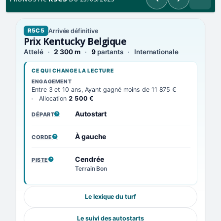
Précédent
Suivant
Arrivée définitive
R5C5
Prix Kentucky Belgique
Attelé
2 300 m
9
partants
Internationale
CE QUI CHANGE LA LECTURE
ENGAGEMENT
Entre 3 et 10 ans, Ayant gagné moins de 11 875 €
Allocation
2 500 €
Autostart
DÉPART
, VOIR LA DÉFINITION
À gauche
CORDE
, VOIR LA DÉFINITION
Cendrée
PISTE
, VOIR LA DÉFINITION
Terrain Bon
Le lexique du turf
Le suivi des autostarts