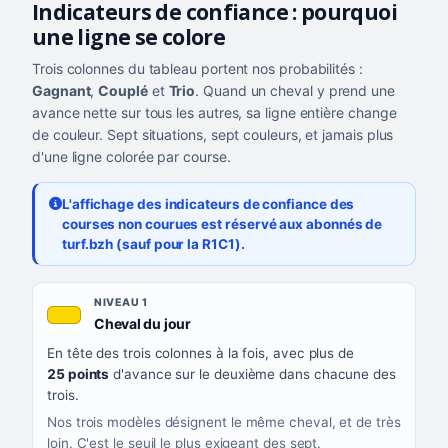
Indicateurs de confiance : pourquoi
une ligne se colore
Trois colonnes du tableau portent nos probabilités :
Gagnant
,
Couplé
et
Trio
. Quand un cheval y prend une
avance nette sur tous les autres, sa ligne entière change
de couleur. Sept situations, sept couleurs, et jamais plus
d'une ligne colorée par course.
L'affichage des indicateurs de confiance des
courses non courues est réservé aux abonnés de
turf.bzh (sauf pour la R1C1).
Les sept niveaux de confiance, du plus exigeant au moins exigea
NIVEAU
NIVEAU 1
, couleur jaune or
Cheval du jour
QUAND LA LIGNE PREND CETTE COULEUR
En tête des trois colonnes à la fois, avec plus de
CE QUE CELA VOUS DIT
25 points
d'avance sur le deuxième dans chacune des
trois.
Nos trois modèles désignent le même cheval, et de très
loin. C'est le seuil le plus exigeant des sept.