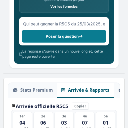
Voir les formules
Votre question sur la R5C5 du 25/03/2025
Poser la question
La réponse s'ouvre dans un nouvel onglet, cette
page reste ouverte.
Stats Premium
Arrivée & Rapports
O
Arrivée officielle R5C5
🏁
Copier
1er
2e
3e
4e
5e
04
06
03
07
01