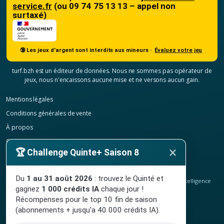
service.fr
(ou 09 74 75 13 13 – appel non
surtaxé)
🔞 Les jeux d'argent sont interdits aux mineurs ·
Évaluez votre jeu
turf.bzh est un éditeur de données. Nous ne sommes pas opérateur de
jeux, nous n'encaissons aucune mise et ne versons aucun gain.
Mentions légales
Conditions générales de vente
À propos
Contact
×
🏆 Challenge Quinte+ Saison 8
Confidentialité
Résilier mon abonnement
Du
1 au 31 août 2026
: trouvez le Quinté et
© 2020-2026
TURF.bzh
, analyses hippiques, classement ELO et intelligence
gagnez
1 000 crédits IA
chaque jour !
artificielle.
Site indépendant, sans lien avec le PMU. Jeu interdit aux mineurs.
Récompenses pour le top 10 fin de saison
(abonnements + jusqu'a 40 000 crédits IA).