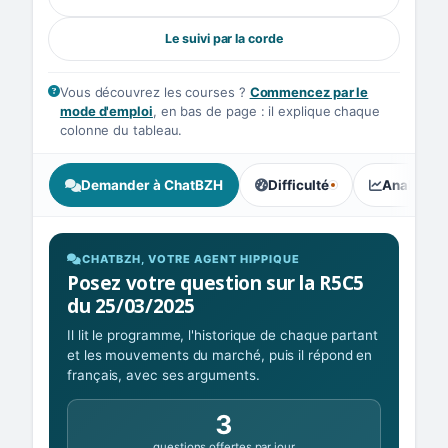
Le suivi par la corde
Vous découvrez les courses ?
Commencez par le
mode d'emploi
, en bas de page : il explique chaque
colonne du tableau.
Demander à ChatBZH
Difficulté
Analyse I
, tendance des parieurs : Co
CHATBZH, VOTRE AGENT HIPPIQUE
Posez votre question sur la R5C5
du 25/03/2025
Il lit le programme, l'historique de chaque partant
et les mouvements du marché, puis il répond en
français, avec ses arguments.
3
questions offertes par jour