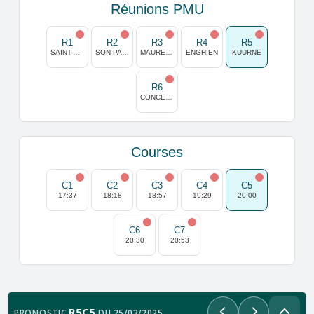
Réunions PMU
R1
R2
R3
R4
R5
SAINT-CLOUD
SON PARDO
MAURE DE BRETAGNE
ENGHIEN
KUURNE
R6
CONCEPCION
Courses
C1
C2
C3
C4
C5
17:37
18:18
18:57
19:29
20:00
C6
C7
20:30
20:53
R5C5
PRONOSTIC
DU 25/03/2025