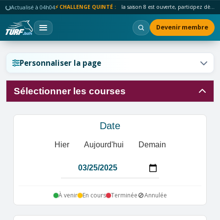
Actualisé à 04h04
⚡ CHALLENGE QUINTÉ :
la saison 8 est ouverte, participez dès maintenant !
Devenir membre
Réinitialiser l'affichage ?
Personnaliser la page
Sélectionner les courses
Annuler
Réinitialiser
Date
Hier
Aujourd'hui
Demain
🚫
À venir
En cours
Terminée
Annulée