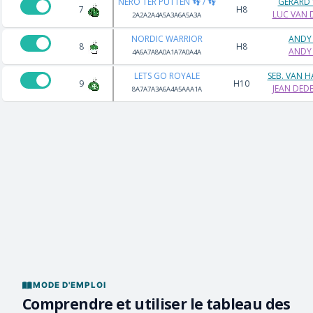
NERO TER PUTTEN 👣 / 👣
GERARD 
7
H8
LUC VAN 
2A2A2A4A5A3A6A5A3A
NORDIC WARRIOR
ANDY 
8
H8
ANDY 
4A6A7A8A0A1A7A0A4A
LETS GO ROYALE
SEB. VAN 
9
H10
JEAN DED
8A7A7A3A6A4A5AAA1A
MODE D'EMPLOI
Comprendre et utiliser le tableau des