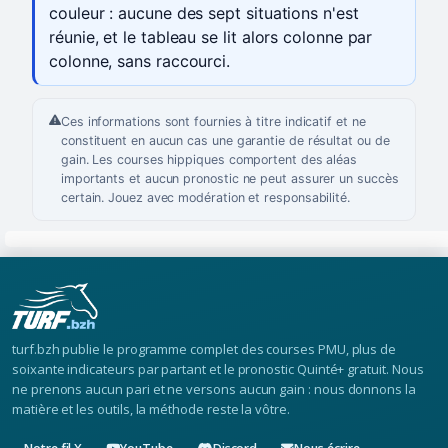
couleur : aucune des sept situations n'est
réunie, et le tableau se lit alors colonne par
colonne, sans raccourci.
Ces informations sont fournies à titre indicatif et ne
constituent en aucun cas une garantie de résultat ou de
gain. Les courses hippiques comportent des aléas
importants et aucun pronostic ne peut assurer un succès
certain. Jouez avec modération et responsabilité.
turf.bzh publie le programme complet des courses PMU, plus de
soixante indicateurs par partant et le pronostic Quinté+ gratuit. Nous
ne prenons aucun pari et ne versons aucun gain : nous donnons la
matière et les outils, la méthode reste la vôtre.