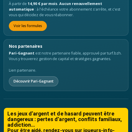
À partir de
14,90 € par mois
.
Aucun renouvellement
automatique
: à l'échéance votre abonnement s'arrête, et c'est
vous qui décidez de vous réabonner.
Voir les formules
Nos partenaires
Pari-Gagnant
est notre partenaire fiable, approuvé par turf.bzh.
Vous y trouverez gestion de capital et stratégies gagnantes.
Lien partenaire.
Découvrir Pari-Gagnant
Les jeux d’argent et de hasard peuvent être
dangereux : pertes d’argent, conflits familiaux,
addiction…
Pour être aidé, rendez-vous sur
joueurs-info-