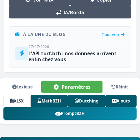
IA/Borda
À LA UNE DU BLOG
Tout voir
27/07/2026
L'API turf.bzh : nos données arrivent
enfin chez vous
Paramètres
Lexique
Réinit
XLSX
MathBZH
Dutching
Ajouts
PromptBZH