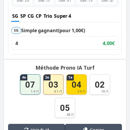
cote : 3.9
cote : 15
cote : 9.1
cote : 1.9
cote : 20
SG
SP
CG
CP
Trio
Super 4
Simple gagnant
(pour 1,00€)
SG
4
4,00€
Méthode Prono IA Turf
4e
3e
1e
07
03
04
02
1.9 /1
9.1 /1
3.9 /1
10 /1
05
28 /1
Voir % IA
Copier