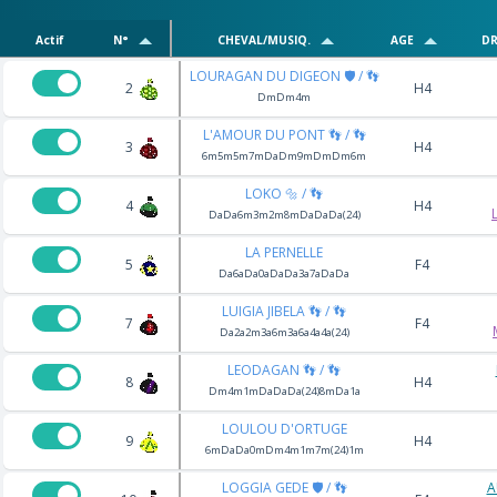
Actif
N°
CHEVAL/MUSIQ.
AGE
DR
LOURAGAN DU DIGEON 🛡️ / 👣
2
H4
DmDm4m
L'AMOUR DU PONT 👣 / 👣
3
H4
6m5m5m7mDaDm9mDmDm6m
LOKO 🔩 / 👣
4
H4
DaDa6m3m2m8mDaDaDa(24)
LA PERNELLE
5
F4
Da6aDa0aDaDa3a7aDaDa
LUIGIA JIBELA 👣 / 👣
7
F4
Da2a2m3a6m3a6a4a4a(24)
LEODAGAN 👣 / 👣
8
H4
Dm4m1mDaDaDa(24)8mDa1a
LOULOU D'ORTUGE
9
H4
6mDaDa0mDm4m1m7m(24)1m
LOGGIA GEDE 🛡️ / 👣
A