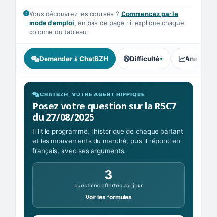
Vous découvrez les courses ?
Commencez par le
mode d'emploi
, en bas de page : il explique chaque
colonne du tableau.
Demander à ChatBZH
Difficulté
Analyse I
, tendance des parieurs : Élé
CHATBZH, VOTRE AGENT HIPPIQUE
Posez votre question sur la R5C7
du 27/08/2025
Il lit le programme, l'historique de chaque partant
et les mouvements du marché, puis il répond en
français, avec ses arguments.
3
questions offertes par jour
Voir les formules