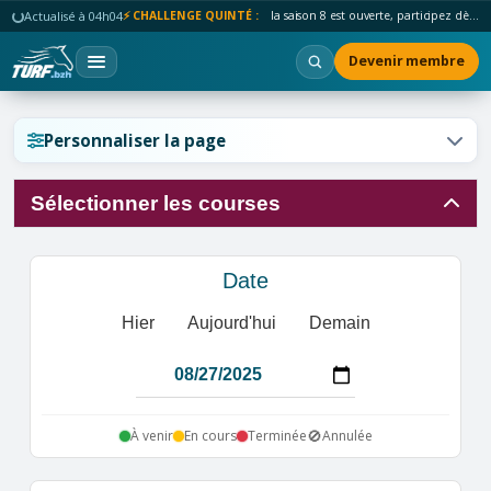
Actualisé à 04h04
⚡ CHALLENGE QUINTÉ :
la saison 8 est ouverte, participez dès maintenant !
Devenir membre
Réinitialiser l'affichage ?
Personnaliser la page
Sélectionner les courses
Annuler
Réinitialiser
Date
Hier
Aujourd'hui
Demain
🚫
À venir
En cours
Terminée
Annulée