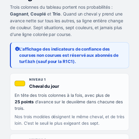
Trois colonnes du tableau portent nos probabilités :
Gagnant
,
Couplé
et
Trio
. Quand un cheval y prend une
avance nette sur tous les autres, sa ligne entière change
de couleur. Sept situations, sept couleurs, et jamais plus
d'une ligne colorée par course.
L'affichage des indicateurs de confiance des
courses non courues est réservé aux abonnés de
turf.bzh (sauf pour la R1C1).
Les sept niveaux de confiance, du plus exigeant au moins exigea
NIVEAU
NIVEAU 1
, couleur jaune or
Cheval du jour
QUAND LA LIGNE PREND CETTE COULEUR
En tête des trois colonnes à la fois, avec plus de
CE QUE CELA VOUS DIT
25 points
d'avance sur le deuxième dans chacune des
trois.
Nos trois modèles désignent le même cheval, et de très
loin. C'est le seuil le plus exigeant des sept.