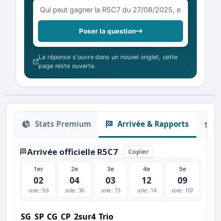
Votre question sur la R5C7 du 27/08/2025
Poser la question
La réponse s'ouvre dans un nouvel onglet, cette
page reste ouverte.
Stats Premium
Arrivée & Rapports
O
Arrivée officielle R5C7
🏁
Copier
1er
2e
3e
4e
5e
02
04
03
12
09
cote : 9.6
cote : 36
cote : 73
cote : 14
cote : 107
SG
SP
CG
CP
2sur4
Trio