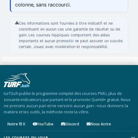
colonne, sans raccourci.
Ces informations sont fournies à titre indicatif et ne
constituent en aucun cas une garantie de résultat ou de
gain. Les courses hippiques comportent des aléas
importants et aucun pronostic ne peut assurer un succès
certain. Jouez avec modération et responsabilité.
turf.bzh publie le programme complet des courses PMU, plus de
soixante indicateurs par partant et le pronostic Quinté+ gratuit. Nous
ne prenons aucun pari et ne versons aucun gain : nous donnons la
matière et les outils, la méthode reste la vôtre.
Notre fil X
YouTube
Discord
Nous écrire
LES COURSES DU JOUR