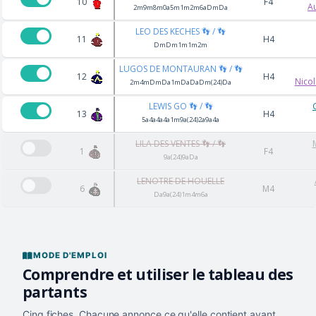
10
F4
A
2m9m8m0a5m1m2m6aDmDa
LEO DES KECHES 👣 / 👣
11
H4
DmDm1m1m2m
LUGOS DE MONTAURAN 👣 / 👣
12
H4
Nico
2m4mDmDa1mDaDaDm(24)Da
LEWIS GO 👣 / 👣
13
H4
5a4a4a4a1m9a(24)2a9a4a
LILA DES VENTES 👣 / 👣
1
F4
9a(24)9aDa
LENOTRE DE HOUELLE
6
M4
Da9a(24)1m4m6a
MODE D'EMPLOI
Comprendre et utiliser le tableau des
partants
Cinq fiches. Chacune annonce ce qu'elle contient avant