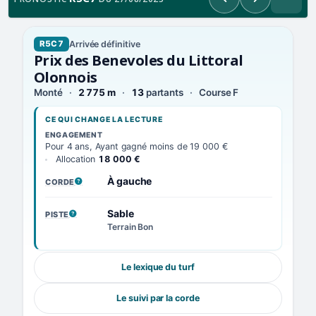
Précédent
Suivant
Arrivée définitive
R5C7
Prix des Benevoles du Littoral
Olonnois
Monté
2 775 m
13
partants
Course F
CE QUI CHANGE LA LECTURE
ENGAGEMENT
Pour 4 ans, Ayant gagné moins de 19 000 €
Allocation
18 000 €
À gauche
CORDE
, VOIR LA DÉFINITION
Sable
PISTE
, VOIR LA DÉFINITION
Terrain Bon
Le lexique du turf
Le suivi par la corde