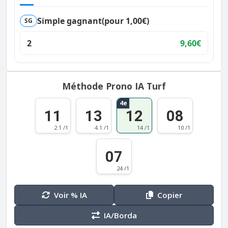
Simple gagnant
(pour 1,00€)
SG
2
9,60€
Méthode Prono IA Turf
4e
11
13
12
08
2.1 /1
4.1 /1
14 /1
10 /1
07
24 /1
Voir % IA
Copier
IA/Borda