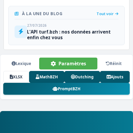
À LA UNE DU BLOG
Tout voir
27/07/2026
L'API turf.bzh : nos données arrivent
enfin chez vous
Paramètres
Lexique
Réinit
XLSX
MathBZH
Dutching
Ajouts
PromptBZH