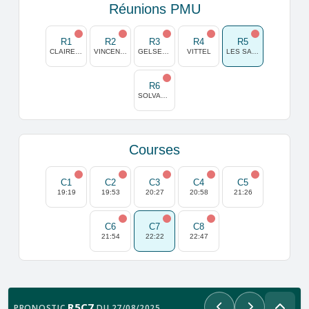
Réunions PMU
R1
R2
R3
R4
R5
CLAIREFONTAINE
VINCENNES
GELSENKIRCHEN
VITTEL
LES SABLES D OLONNE
R6
SOLVALLA
Courses
C1
C2
C3
C4
C5
19:19
19:53
20:27
20:58
21:26
C6
C7
C8
21:54
22:22
22:47
R5C7
PRONOSTIC
DU 27/08/2025