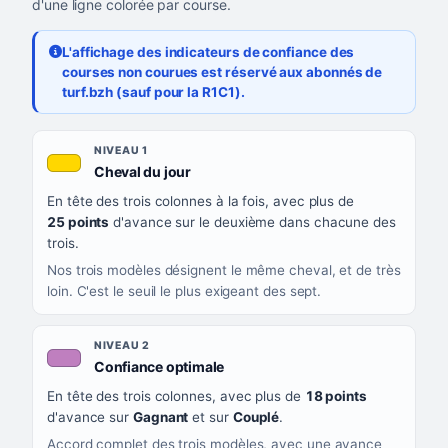
d'une ligne colorée par course.
L'affichage des indicateurs de confiance des
courses non courues est réservé aux abonnés de
turf.bzh (sauf pour la R1C1).
Les sept niveaux de confiance, du plus exigeant au moins exigea
NIVEAU
NIVEAU 1
, couleur jaune or
Cheval du jour
QUAND LA LIGNE PREND CETTE COULEUR
En tête des trois colonnes à la fois, avec plus de
CE QUE CELA VOUS DIT
25 points
d'avance sur le deuxième dans chacune des
trois.
Nos trois modèles désignent le même cheval, et de très
loin. C'est le seuil le plus exigeant des sept.
NIVEAU 2
, couleur mauve
Confiance optimale
En tête des trois colonnes, avec plus de
18 points
d'avance sur
Gagnant
et sur
Couplé
.
Accord complet des trois modèles, avec une avance