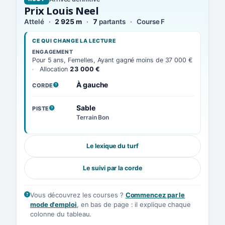
Prix Louis Neel
Attelé
2 925 m
7
partants
Course F
CE QUI CHANGE LA LECTURE
ENGAGEMENT
Pour 5 ans, Femelles, Ayant gagné moins de 37 000 €
Allocation
23 000 €
À gauche
CORDE
, VOIR LA DÉFINITION
Sable
PISTE
, VOIR LA DÉFINITION
Terrain Bon
Le lexique du turf
Le suivi par la corde
Vous découvrez les courses ?
Commencez par le
mode d'emploi
, en bas de page : il explique chaque
colonne du tableau.