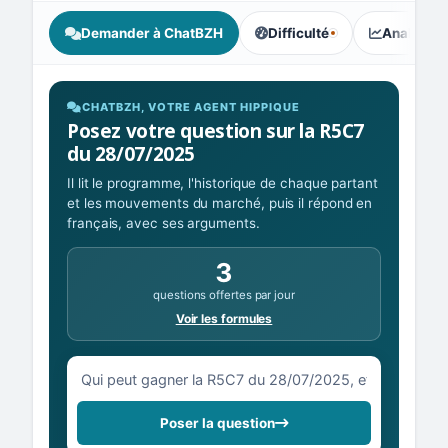
Demander à ChatBZH
Difficulté
Analyse I
, tendance des parieurs : Équ
CHATBZH, VOTRE AGENT HIPPIQUE
Posez votre question sur la R5C7
du 28/07/2025
Il lit le programme, l'historique de chaque partant
et les mouvements du marché, puis il répond en
français, avec ses arguments.
3
questions offertes par jour
Voir les formules
Votre question sur la R5C7 du 28/07/2025
Poser la question