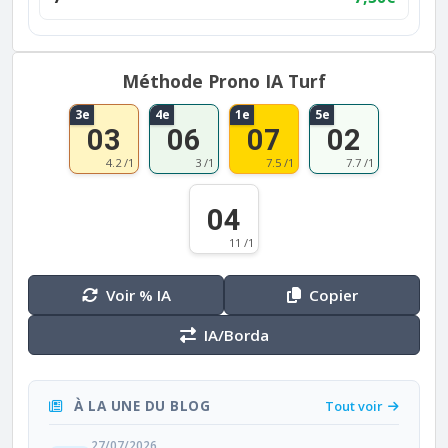
Méthode Prono IA Turf
3e
4e
1e
5e
03
06
07
02
4.2 /1
3 /1
7.5 /1
7.7 /1
04
11 /1
Voir % IA
Copier
IA/Borda
À LA UNE DU BLOG
Tout voir
27/07/2026