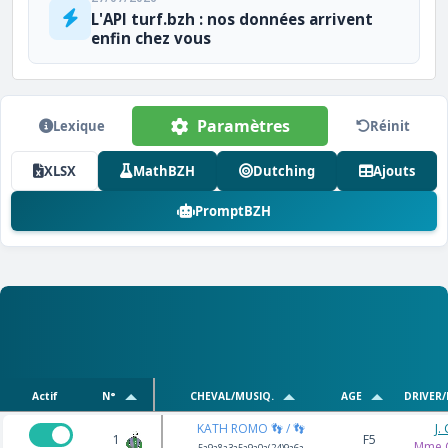
L'API turf.bzh : nos données arrivent
enfin chez vous
Paramètres
Lexique
Réinit
XLSX
MathBZH
Dutching
Ajouts
PromptBZH
Actif
N°
CHEVAL/MUSIQ.
AGE
DRIVER
KATH ROMO 👣 / 👣
J.
1
F5
Mme C
5a9a8a3a5a9a0a(24)9a6a