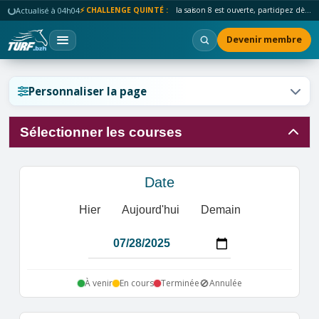
Actualisé à 04h04
⚡ CHALLENGE QUINTÉ :
la saison 8 est ouverte, participez dès maintenant !
Devenir membre
Réinitialiser l'affichage ?
Personnaliser la page
Sélectionner les courses
Annuler
Réinitialiser
Date
Hier
Aujourd'hui
Demain
🚫
À venir
En cours
Terminée
Annulée