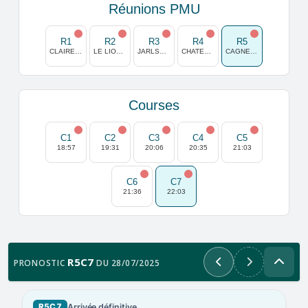
Réunions PMU
R1
R2
R3
R4
R5
CLAIREFONTAINE
LE LION D'ANGERS
JARLSBERG
CHATELAILLON
CAGNES/MER
Courses
C1
C2
C3
C4
C5
18:57
19:31
20:06
20:35
21:03
C6
C7
21:36
22:03
R5C7
PRONOSTIC
DU 28/07/2025
Précédent
Suivant
Arrivée définitive
R5C7