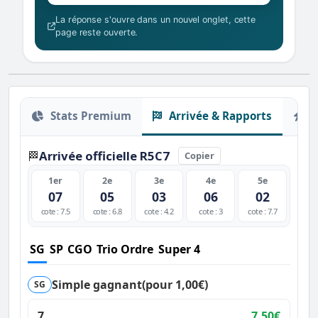
La réponse s'ouvre dans un nouvel onglet, cette
page reste ouverte.
Stats Premium
Arrivée & Rapports
O
Arrivée officielle R5C7
🏁
Copier
1er
2e
3e
4e
5e
07
05
03
06
02
cote : 7.5
cote : 6.8
cote : 4.2
cote : 3
cote : 7.7
SG
SP
CGO
Trio Ordre
Super 4
Simple gagnant
(pour 1,00€)
SG
7
7,50€