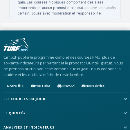
gain. Les courses hippiques comportent des aléas
importants et aucun pronostic ne peut assurer un succès
certain. Jouez avec modération et responsabilité.
turf.bzh publie le programme complet des courses PMU, plus de
soixante indicateurs par partant et le pronostic Quinté+ gratuit. Nous
ne prenons aucun pari et ne versons aucun gain : nous donnons la
matière et les outils, la méthode reste la vôtre.
Notre fil X
YouTube
Discord
Nous écrire
LES COURSES DU JOUR
LE QUINTÉ+
ANALYSES ET INDICATEURS