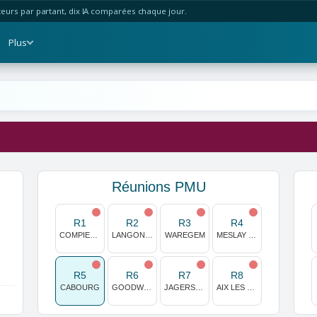
urs par partant, dix IA comparées chaque jour.
Plus
Réunions PMU
R1
R2
R3
R4
COMPIEGNE
LANGON-LIBOURNE
WAREGEM
MESLAY DU MAINE
R5
R6
R7
R8
CABOURG
GOODWOOD
JAGERSRO(MALMOE)
AIX LES BAINS