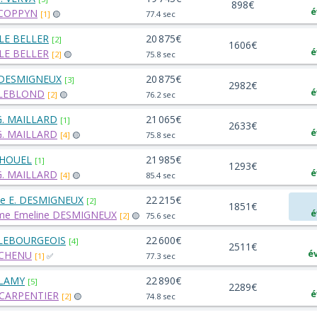
898€
é
 COPPYN
[1]
🟡
77.4 sec
 LE BELLER
20 875€
[2]
1606€
é
 LE BELLER
[2]
🟡
75.8 sec
 DESMIGNEUX
20 875€
[3]
2982€
é
 LEBLOND
[2]
🟡
76.2 sec
G. MAILLARD
21 065€
[1]
2633€
é
G. MAILLARD
[4]
🟡
75.8 sec
 HOUEL
21 985€
[1]
1293€
é
G. MAILLARD
[4]
🟡
85.4 sec
le E. DESMIGNEUX
22 215€
[2]
1851€
é
e Emeline DESMIGNEUX
[2]
🟡
75.6 sec
 LEBOURGEOIS
22 600€
[4]
2511€
é
 CHENU
[1]
✅
77.3 sec
 LAMY
22 890€
[5]
2289€
é
 CARPENTIER
[2]
🟡
74.8 sec