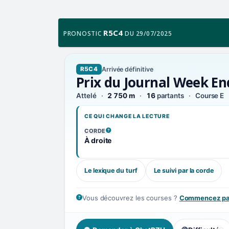
R5C4
PRONOSTIC
DU 29/07/2025
Arrivée définitive
R5C4
Prix du Journal Week En
Attelé
2 750 m
16
partants
Course E
CE QUI CHANGE LA LECTURE
CORDE
, VOIR LA DÉFINITION
À droite
Le lexique du turf
Le suivi par la corde
Vous découvrez les courses ?
Commencez par