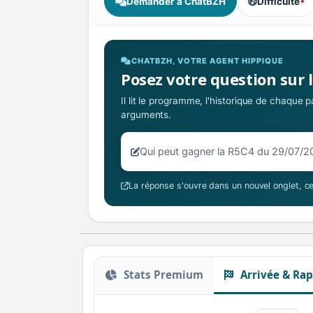
Demander à ChatBZH
Difficulté
, tendance de
CHATBZH, VOTRE AGENT HIPPIQUE
Posez votre question sur 
Il lit le programme, l'historique de chaque
arguments.
Votre question sur la R5C4 du 29/
La réponse s'ouvre dans un nouvel onglet, ce
Stats Premium
Arrivée & Rap