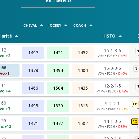
RATING ELO
CHEVAL
JOCKEY
COACH
larité
HISTO
12
16-1-3-6
N
1497
1421
1452
vo:+2
V6% • P25% •
D38%
66
15-0-3-6
N
1378
1394
1404
vo:-1
V0% • P20% •
D40%
11
12-2-1-5
N
1466
1504
1435
vo:+4
V17% • P25% •
D42%
T
60
9-2-2-1
FP
1495
1530
1515
vo:+7
V22% • P44% •
D11%
T
55
14-1-3-5
FG
1471
1477
1502
vo:+13
V7% • P29% •
D36%
T
25
22-2-1-6