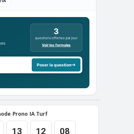
l'IA
3
questions offertes par jour
ses
Voir les formules
Poser la question
ode Prono IA Turf
13
12
08