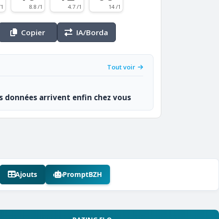
/1
8.8 /1
4.7 /1
14 /1
Copier
IA/Borda
Tout voir
os données arrivent enfin chez vous
Ajouts
PromptBZH