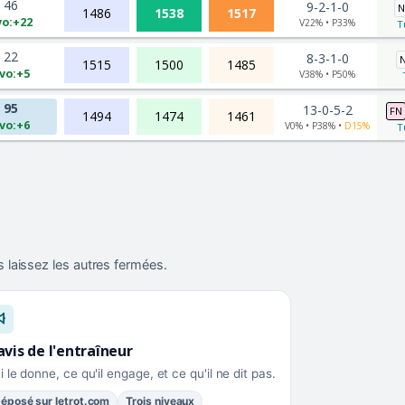
46
9-2-1-0
N
1486
1538
1517
vo:+22
V22% • P33%
T
22
8-3-1-0
1515
1500
1485
vo:+5
V38% • P50%
95
13-0-5-2
FN
1494
1474
1461
vo:+6
V0% • P38% •
D15%
T
 laissez les autres fermées.
avis de l'entraîneur
i le donne, ce qu'il engage, et ce qu'il ne dit pas.
éposé sur letrot.com
Trois niveaux