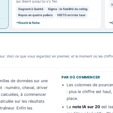
qui disent jusqu'où s'y fier.
T
Gagnant à Quinté
Sigma : la fiabilité du rating
Repos en quatre paliers
HISTO en trois taux
Ouvrir la fiche
O
eur. Voici ce que vous regardez en premier, et le moment où les chiff
PAR OÙ COMMENCER
amilles de données sur une
Les colonnes de pourcen
nt : numéro, cheval, driver
: plus le chiffre est hau
es calculées, à commencer
place.
alculée sur les résultats
La
note IA sur 20
est is
traîneur. Enfin les