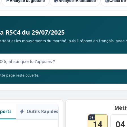
Analyse IA globale
Analyse IA détaillée
Choix de 
s parieurs : Extrême
la R5C4 du 29/07/2025
 partant et les mouvements du marché, puis il répond en français, avec 
07/2025
tte page reste ouverte.
Méth
ports
Outils Rapides
3e
14
04