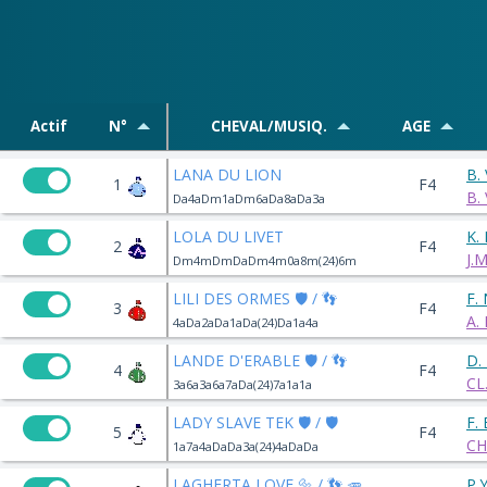
Actif
N°
CHEVAL/MUSIQ.
AGE
LANA DU LION
B.
1
F4
B.
Da4aDm1aDm6aDa8aDa3a
LOLA DU LIVET
K.
2
F4
J.
Dm4mDmDaDm4m0a8m(24)6m
LILI DES ORMES 🛡️ / 👣
F.
3
F4
A.
4aDa2aDa1aDa(24)Da1a4a
LANDE D'ERABLE 🛡️ / 👣
D.
4
F4
CL
3a6a3a6a7aDa(24)7a1a1a
LADY SLAVE TEK 🛡️ / 🛡️
F.
5
F4
CH
1a7a4aDaDa3a(24)4aDaDa
LAGHERTA LOVE 🔩 / 👣 🥕
P.