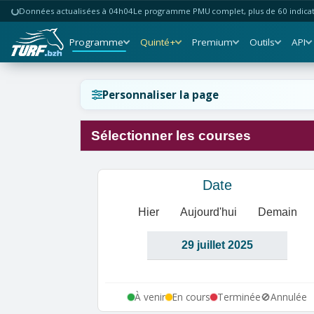
Données actualisées à 04h04
Le programme PMU complet, plus de 60 indicate
Programme
Quinté+
Premium
Outils
API
Réinitialiser l'affichage ?
Personnaliser la page
Sélectionner les courses
Annuler
Réinitialiser
Date
Hier
Aujourd'hui
Demain
À venir
En cours
Terminée
🚫
Annulée