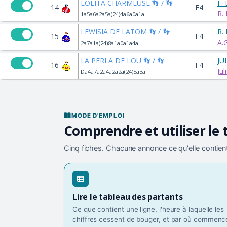
LOLITA CHARMEUSE 👣 / 👣
F.
14
F4
R.
1a5a6a2a5a(24)4a6a0a1a
LEWISIA DE LATOM 👣 / 👣
R.
15
F4
A.
2a7a1a(24)8a1a0a1a4a
LA PERLA DE LOU 👣 / 👣
JU
16
F4
Ju
Da4a7a2a4a2a2a(24)5a3a
MODE D'EMPLOI
Comprendre et utiliser le 
Cinq fiches. Chacune annonce ce qu'elle contient
Lire le tableau des partants
Ce que contient une ligne, l'heure à laquelle les
chiffres cessent de bouger, et par où commence