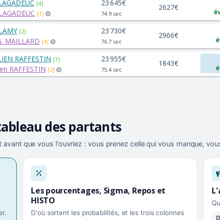
 LAGADEUC
23 645€
[4]
2627€
é
 LAGADEUC
[1]
🟡
74.9 sec
 LAMY
23 730€
[2]
2966€
é
G. MAILLARD
[4]
🟡
76.7 sec
LIEN RAFFESTIN
23 955€
[1]
1843€
é
lien RAFFESTIN
[2]
🟡
75.4 sec
tableau des partants
 avant que vous l'ouvriez : vous prenez celle qui vous manque, vous
Les pourcentages, Sigma, Repos et
L'
HISTO
Qu
r.
D'où sortent les probabilités, et les trois colonnes
D