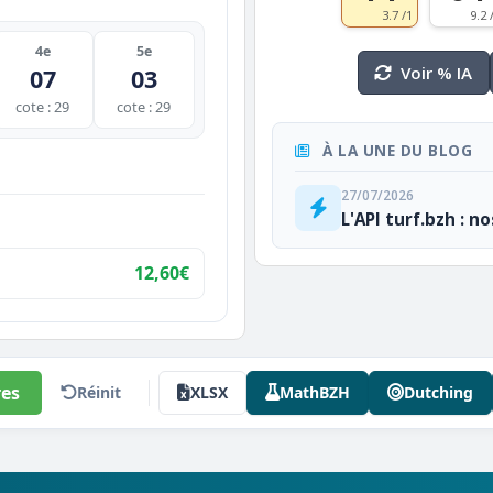
3.7 /1
9.2 
4e
5e
Voir % IA
07
03
cote : 29
cote : 29
À LA UNE DU BLOG
27/07/2026
L'API turf.bzh : n
12,60€
es
Réinit
XLSX
MathBZH
Dutching