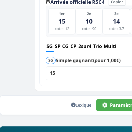
Arrivée officielle R5C4
🏁
Copier
1er
2e
3e
15
10
14
cote : 12
cote : 90
cote : 3.7
SG
SP
CG
CP
2sur4
Trio
Multi
Simple gagnant
(pour 1,00€)
SG
15
Paramètr
Lexique