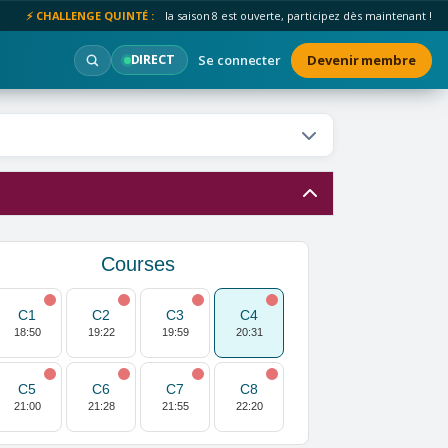
⚡ CHALLENGE QUINTÉ :
la saison 8 est ouverte, participez dès maintenant !
Se connecter
Devenir membre
DIRECT
Courses
C1
C2
C3
C4
18:50
19:22
19:59
20:31
C5
C6
C7
C8
21:00
21:28
21:55
22:20