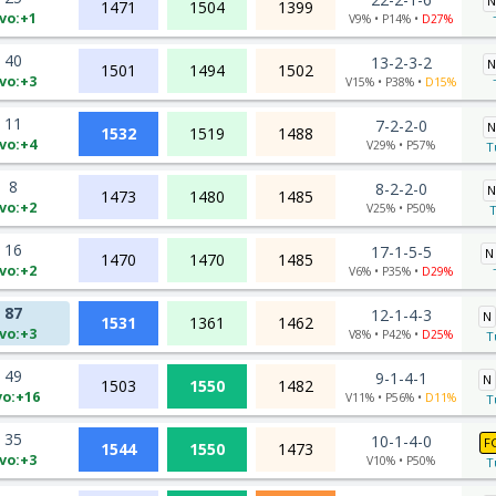
N
1471
1504
1399
vo:+1
V9% • P14% •
D27%
40
13-2-3-2
N
1501
1494
1502
vo:+3
V15% • P38% •
D15%
11
7-2-2-0
N
1532
1519
1488
vo:+4
V29% • P57%
T
8
8-2-2-0
N
1473
1480
1485
vo:+2
V25% • P50%
T
16
17-1-5-5
N
1470
1470
1485
vo:+2
V6% • P35% •
D29%
87
12-1-4-3
N
1531
1361
1462
vo:+3
V8% • P42% •
D25%
T
49
9-1-4-1
N
1503
1550
1482
vo:+16
V11% • P56% •
D11%
T
35
10-1-4-0
F
1544
1550
1473
vo:+3
V10% • P50%
T