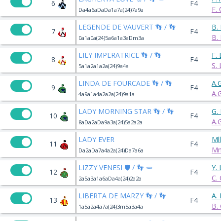
6
F4
F.
Da4a6aDaDa1a7a(24)7a9a
LEGENDE DE VAUVERT 👣 / 👣
B.
7
F4
B.
0a1a0a(24)5a6a1a3aDm3a
LILY IMPERATRICE 👣 / 👣
F.
8
F4
S.
5a1a2a1a2a(24)9a4a
LINDA DE FOURCADE 👣 / 👣
A.
9
F4
A.
4a9a1a4a2a2a(24)9a1a
LADY MORNING STAR 👣 / 👣
G.
10
F4
A.
8aDa2aDa9a3a(24)5a2a2a
LADY EVER
Ml
11
F4
Mm
Da2aDa7a4a2a(24)Da7a6a
LIZZY VENESI 🛡️ / 👣 🥕
Y.
12
F4
C.
2a5a3a1a6aDa4a(24)2a2a
LIBERTA DE MARZY 👣 / 👣
A.
13
F4
B.
1a5a2a4a7a(24)3m5a3a4a