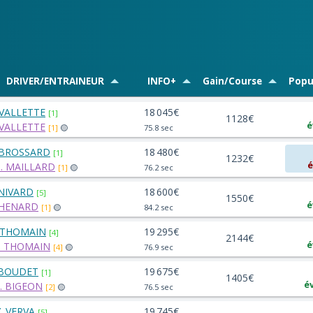
DRIVER/ENTRAINEUR
INFO+
Gain/Course
Popu
 VALLETTE
18 045€
[1]
1128€
é
 VALLETTE
[1]
🟡
75.8 sec
 BROSSARD
18 480€
[1]
1232€
é
M. MAILLARD
[1]
🟡
76.2 sec
 NIVARD
18 600€
[5]
1550€
é
 HENARD
[1]
🟡
84.2 sec
 THOMAIN
19 295€
[4]
2144€
é
. THOMAIN
[4]
🟡
76.9 sec
 BOUDET
19 675€
[1]
1405€
é
. BIGEON
[2]
🟡
76.5 sec
Y. VERVA
19 745€
[5]