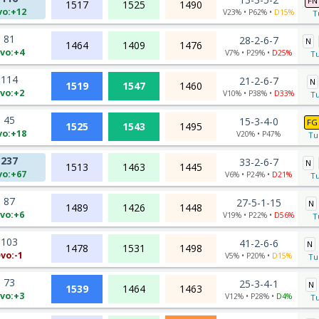
FN
1517
1525
1490
vo:+12
V23% • P62% •
D15%
T
81
28-2-6-7
N
1464
1409
1476
vo:+4
V7% • P29% •
D25%
Tu
114
21-2-6-7
N
1519
1547
1460
vo:+2
V10% • P38% •
D33%
Tu
45
15-3-4-0
FG
1525
1543
1495
vo:+18
V20% • P47%
Tu
237
33-2-6-7
N
1513
1463
1445
vo:+67
V6% • P24% •
D21%
Tu
87
27-5-1-15
N
1489
1426
1448
vo:+6
V19% • P22% •
D56%
T
103
41-2-6-6
N
1478
1531
1498
vo:-1
V5% • P20% •
D15%
Tu
73
25-3-4-1
N
1539
1464
1463
vo:+3
V12% • P28% •
D4%
Tu