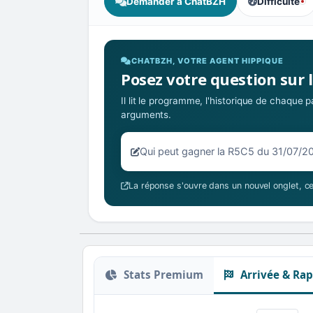
Demander à ChatBZH
Difficulté
, tendance de
CHATBZH, VOTRE AGENT HIPPIQUE
Posez votre question sur 
Il lit le programme, l'historique de chaque
arguments.
Votre question sur la R5C5 du 31/
La réponse s'ouvre dans un nouvel onglet, ce
Stats Premium
Arrivée & Rap