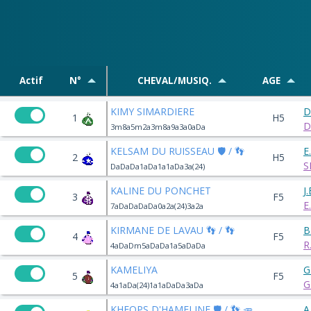
Actif
N°
CHEVAL/MUSIQ.
AGE
KIMY SIMARDIERE
D
1
H5
D
3m8a5m2a3m8a9a3a0aDa
KELSAM DU RUISSEAU 🛡️ / 👣
E
2
H5
S
DaDaDa1aDa1a1aDa3a(24)
KALINE DU PONCHET
J
3
F5
E
7aDaDaDaDa0a2a(24)3a2a
KIRMANE DE LAVAU 👣 / 👣
B
4
F5
R
4aDaDm5aDaDa1a5aDaDa
KAMELIYA
G
5
F5
G
4a1aDa(24)1a1aDaDa3aDa
KHEOPS D'HAMELINE 🛡️ / 👣 🥕
A