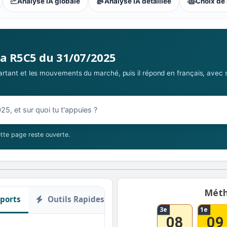
Analyse IA globale
Analyse IA détaillée
Choix de 
s parieurs : Extrême
la R5C5 du 31/07/2025
 partant et les mouvements du marché, puis il répond en français, avec 
07/2025
tte page reste ouverte.
Méth
ports
Outils Rapides
3e
1e
08
09