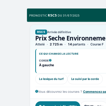
R5C5
PRONOSTIC
DU 31/07/2025
Arrivée définitive
R5C5
Prix Seche Environneme
Attelé
2 725 m
14
partants
Course F
CE QUI CHANGE LA LECTURE
CORDE
, VOIR LA DÉFINITION
À gauche
Le lexique du turf
Le suivi par la corde
Vous découvrez les courses ?
Commencez par