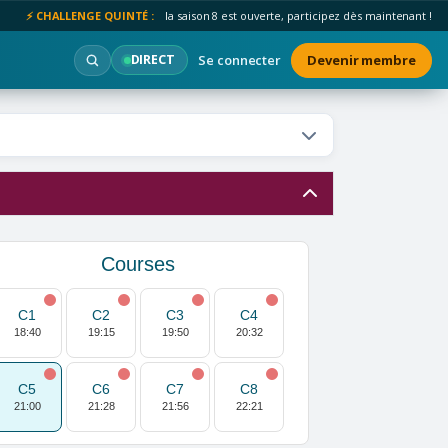
⚡ CHALLENGE QUINTÉ :
la saison 8 est ouverte, participez dès maintenant !
Se connecter
Devenir membre
DIRECT
Courses
C1
C2
C3
C4
18:40
19:15
19:50
20:32
C5
C6
C7
C8
21:00
21:28
21:56
22:21