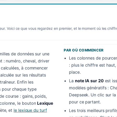
eur. Voici ce que vous regardez en premier, et le moment où les chiff
PAR OÙ COMMENCER
amilles de données sur une
Les colonnes de pourcen
nt : numéro, cheval, driver
: plus le chiffre est hau
es calculées, à commencer
place.
alculée sur les résultats
La
note IA sur 20
est is
traîneur. Enfin les
modèles génératifs : Cha
s pour chaque type
Deepseek. Un clic sur l
e course : gains, poids,
pour ce partant.
 colonne, le bouton
Lexique
lète, et
le lexique du turf
Les trois meilleurs profi