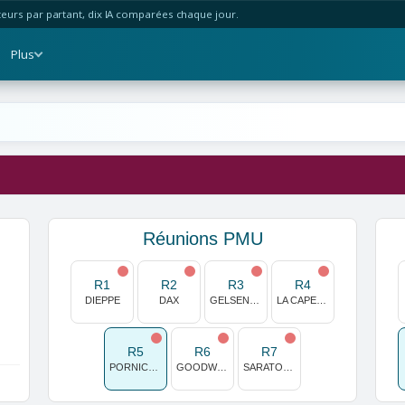
urs par partant, dix IA comparées chaque jour.
Plus
Réunions PMU
R1
R2
R3
R4
DIEPPE
DAX
GELSENKIRCHEN
LA CAPELLE
R5
R6
R7
PORNICHET
GOODWOOD
SARATOGA