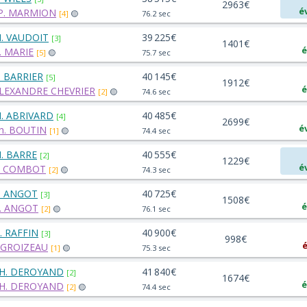
2963€
é
.P. MARMION
[4]
🟡
76.2 sec
. VAUDOIT
39 225€
[3]
1401€
é
. MARIE
[5]
🟡
75.7 sec
. BARRIER
40 145€
[5]
1912€
é
LEXANDRE CHEVRIER
[2]
🟡
74.6 sec
. ABRIVARD
40 485€
[4]
2699€
é
h. BOUTIN
[1]
🟡
74.4 sec
. BARRE
40 555€
[2]
1229€
é
. COMBOT
[2]
🟡
74.3 sec
. ANGOT
40 725€
[3]
1508€
é
. ANGOT
[2]
🟡
76.1 sec
. RAFFIN
40 900€
[3]
998€
é
. GROIZEAU
[1]
🟡
75.3 sec
H. DEROYAND
41 840€
[2]
1674€
é
H. DEROYAND
[2]
🟡
74.4 sec