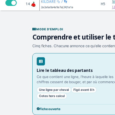
KILDARE 🔩 / 👣
M
14
H5
J
2a2a6a0a4a9a7a(24)1a1a
MODE D'EMPLOI
Comprendre et utiliser le 
Cinq fiches. Chacune annonce ce qu'elle contient
Lire le tableau des partants
Ce que contient une ligne, l'heure à laquelle les
chiffres cessent de bouger, et par où commence
Une ligne par cheval
Figé avant 8 h
Cotes hors calcul
Fiche ouverte