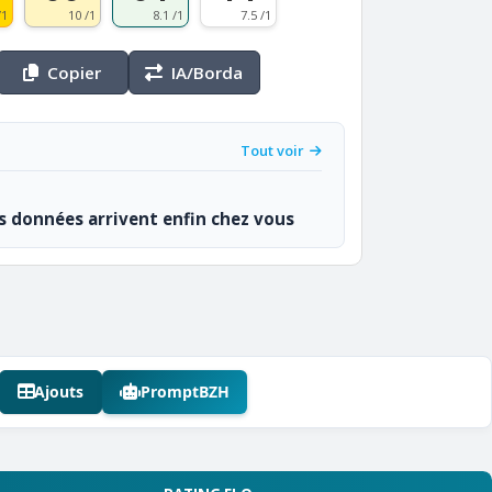
/1
10 /1
8.1 /1
7.5 /1
Copier
IA/Borda
Tout voir
os données arrivent enfin chez vous
Ajouts
PromptBZH