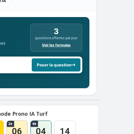
l'IA
3
questions offertes par jour
ses
Voir les formules
Poser la question
ode Prono IA Turf
2e
4e
06
04
14