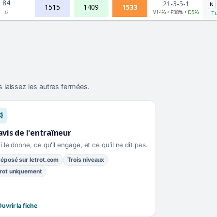
84
21-3-5-1
N
1515
1409
1533
0
V14% • P38% •
D5%
Tu
 laissez les autres fermées.
avis de l'entraîneur
i le donne, ce qu'il engage, et ce qu'il ne dit pas.
éposé sur letrot.com
Trois niveaux
rot uniquement
uvrir la fiche