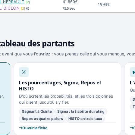
. HERRAULT
41 860€
[2]
1993€
.L. BIGEON
[2]
🟡
75.5 sec
tableau des partants
 avant que vous l'ouvriez : vous prenez celle qui vous manque, vous
Les pourcentages, Sigma, Repos et
L'
HISTO
Qu
r.
D'où sortent les probabilités, et les trois colonnes
D
qui disent jusqu'où s'y fier.
T
Gagnant à Quinté
Sigma : la fiabilité du rating
Repos en quatre paliers
HISTO en trois taux
Ouvrir la fiche
O