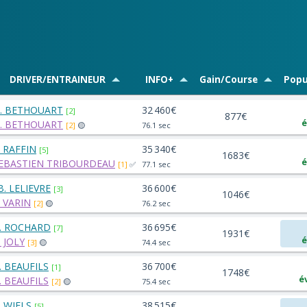
DRIVER/ENTRAINEUR
INFO+
Gain/Course
Popu
. BETHOUART
32 460€
[2]
877€
é
. BETHOUART
[2]
🟡
76.1 sec
. RAFFIN
35 340€
[5]
1683€
é
EBASTIEN TRIBOURDEAU
[1]
✅
77.1 sec
.B. LELIEVRE
36 600€
[3]
1046€
. VARIN
[2]
🟡
76.2 sec
. ROCHARD
36 695€
[7]
1931€
é
. JOLY
[3]
🟡
74.4 sec
. BEAUFILS
36 700€
[1]
1748€
é
. BEAUFILS
[2]
🟡
75.4 sec
. WIELS
38 515€
[5]