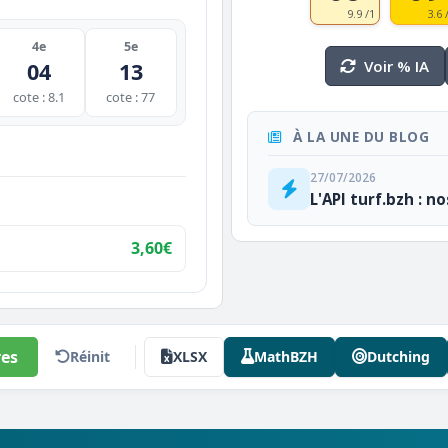
9.9 /1
3.6 
4e
5e
Voir % IA
04
13
cote : 8.1
cote : 77
À LA UNE DU BLOG
27/07/2026
L'API turf.bzh : n
3,60€
es
Réinit
XLSX
MathBZH
Dutching