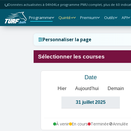
Données actualisées à 04h04
Le programme PMU complet, plus de 60 indicate
Programme
Quinté+
Premium
Outils
API
Réinitialiser l'affichage ?
Personnaliser la page
Sélectionner les courses
Annuler
Réinitialiser
Date
Hier
Aujourd'hui
Demain
À venir
En cours
Terminée
🚫
Annulée