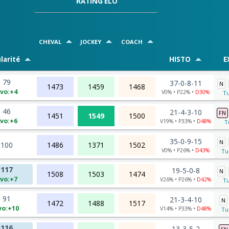
RATING ELO
CHEVAL
JOCKEY
COACH
larité
HISTO
E
79
37-0-8-11
N
1473
1459
1468
vo:+4
V0% • P22% •
D30%
Tu
46
21-4-3-10
FN
1451
1549
1500
vo:+6
V19% • P33% •
D48%
T
35-0-9-15
N
100
1486
1371
1502
V0% • P26% •
D43%
Tu
117
19-5-0-8
N
1508
1503
1474
vo:+7
V26% • P26% •
D42%
Tu
91
21-3-4-10
N
1472
1488
1517
vo:+10
V14% • P33% •
D48%
Tu
116
13-3-5-2