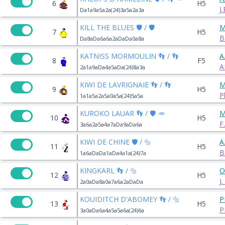
6
H5
J
Da1a9a5a2a(24)3a5a2a3a
KILL THE BLUES 🛡️ / 🛡️
M
7
H5
B
Da8aDa6a6a2aDaDa0a8a
KATNISS MORMOULIN 👣 / 👣
A
8
F5
A
2a1a9aDa4a5aDa(24)8a3a
KIWI DE LAVRIGNAIE 👣 / 👣
M
9
H5
P
1a1a5a2a5a0a5a(24)5a5a
KUROKO LAUAR 👣 / 🛡️ 🥕
M
10
H5
F
3a6a2a5a4a7aDa9aDa6a
KIWI DE CHINE 🛡️ / 🔩
A
11
H5
B
1a6aDaDa1aDa4a1a(24)7a
KINGKARL 👣 / 🔩
O
12
H5
J
2a0aDa8a0a7a6a2aDaDa
KOUIDITCH D'ABOMEY 👣 / 🔩
P
13
H5
P
3a0aDa6a4a5a5a6a(24)6a