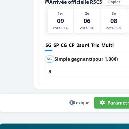
Arrivée officielle R5C5
🏁
Copier
1er
2e
3e
09
06
08
cote : 3.6
cote : 10
cote : 9.9
SG
SP
CG
CP
2sur4
Trio
Multi
Simple gagnant
(pour 1,00€)
SG
9
Paramètr
Lexique