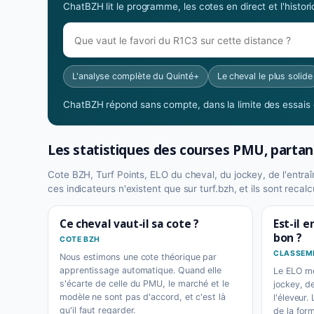
ChatBZH lit le programme, les cotes en direct et l'histo
L'analyse complète du Quinté+
Le cheval le plus solide
ChatBZH répond sans compte, dans la limite des essais o
Les statistiques des courses PMU, partan
Cote BZH, Turf Points, ELO du cheval, du jockey, de l'entraîne
ces indicateurs n'existent que sur turf.bzh, et ils sont reca
Ce cheval vaut-il sa cote ?
Est-il 
bon ?
COTE BZH
CLASSEME
Nous estimons une cote théorique par
apprentissage automatique. Quand elle
Le ELO me
s'écarte de celle du PMU, le marché et le
jockey, de
modèle ne sont pas d'accord, et c'est là
l'éleveur.
qu'il faut regarder.
de la for