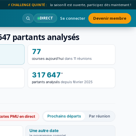
⚡ CHALLENGE QUINTÉ :
la saison 8 est ouverte, participez dès maintenant !
Se connecter
Devenir membre
DIRECT
 647 partants analysés
77
courses aujourd'hui
dans 11 réunions
317 647
*
partants analysés
depuis février 2025
Prochains départs
Par réunion
cotes PMU en direct
Une autre date
le programme complet