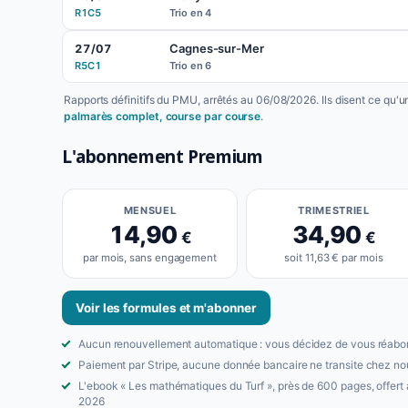
R1C5
Trio en 4
Cagnes-sur-Mer
27/07
R5C1
Trio en 6
Rapports définitifs du PMU, arrêtés au 06/08/2026. Ils disent ce qu'
palmarès complet, course par course
.
L'abonnement Premium
MENSUEL
TRIMESTRIEL
14,90
34,90
€
€
par mois, sans engagement
soit 11,63 € par mois
Voir les formules et m'abonner
Aucun renouvellement automatique : vous décidez de vous réabo
Paiement par Stripe, aucune donnée bancaire ne transite chez no
L'ebook « Les mathématiques du Turf », près de 600 pages, offert
2026