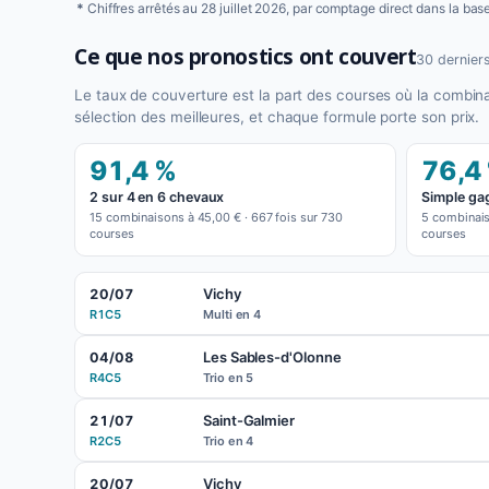
*
Chiffres arrêtés au 28 juillet 2026, par comptage direct dans la ba
Ce que nos pronostics ont couvert
30 derniers
Le taux de couverture est la part des courses où la combin
sélection des meilleures, et chaque formule porte son prix.
91,4 %
76,4
2 sur 4 en 6 chevaux
Simple ga
15 combinaisons à 45,00 € · 667 fois sur 730
5 combinais
courses
courses
Vichy
20/07
R1C5
Multi en 4
Les Sables-d'Olonne
04/08
R4C5
Trio en 5
Saint-Galmier
21/07
R2C5
Trio en 4
Vichy
20/07