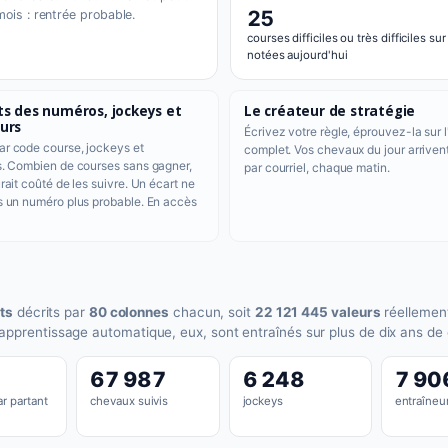
25
mois : rentrée probable.
courses difficiles ou très difficiles sur
notées aujourd'hui
ts des numéros, jockeys et
Le créateur de stratégie
urs
Écrivez votre règle, éprouvez-la sur l
r code course, jockeys et
complet. Vos chevaux du jour arriven
s. Combien de courses sans gagner,
par courriel, chaque matin.
rait coûté de les suivre. Un écart ne
s un numéro plus probable. En accès
ts
décrits par
80 colonnes
chacun, soit
22 121 445 valeurs
réellemen
apprentissage automatique, eux, sont entraînés sur plus de dix ans de
67 987
6 248
7 90
r partant
chevaux suivis
jockeys
entraîneu