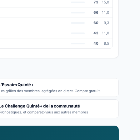
73
15,0
66
11,0
60
9,3
43
11,0
40
8,5
L'Essaim Quinté+
Les grilles des membres, agrégées en direct. Compte gratuit.
Le Challenge Quinté+ de la communauté
Pronostiquez, et comparez-vous aux autres membres