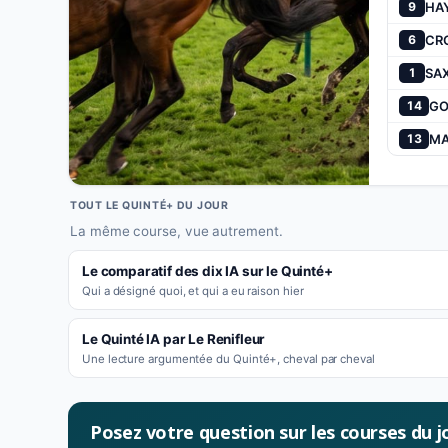
HA
9
CR
6
SA
1
GO
14
MA
13
TOUT LE QUINTÉ+ DU JOUR
La même course, vue autrement.
Le comparatif des dix IA sur le Quinté+
Qui a désigné quoi, et qui a eu raison hier
Le Quinté IA par Le Renifleur
Une lecture argumentée du Quinté+, cheval par cheval
Posez votre question sur les courses du j