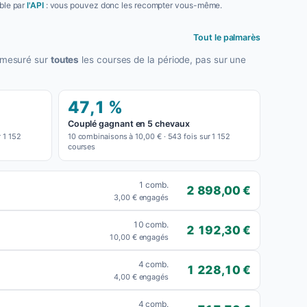
able par
l'API
: vous pouvez donc les recompter vous-même.
Tout le palmarès
t mesuré sur
toutes
les courses de la période, pas sur une
47,1 %
Couplé gagnant en 5 chevaux
r 1 152
10 combinaisons à 10,00 € · 543 fois sur 1 152
courses
1 comb.
2 898,00 €
3,00 € engagés
10 comb.
2 192,30 €
10,00 € engagés
4 comb.
1 228,10 €
4,00 € engagés
4 comb.