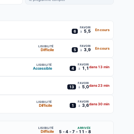
FAVORI
En cours
5,5
6
à
FAVORI
LISIBILITÉ
En cours
3,9
Difficile
5
à
FAVORI
LISIBILITÉ
dans 13 min
1,1
Accessible
4
à
FAVORI
dans 23 min
5,0
13
à
FAVORI
LISIBILITÉ
dans 30 min
3,6
Difficile
1
à
ARRIVÉE
LISIBILITÉ
5 - 4 - 7 - 11 - 8
Difficile