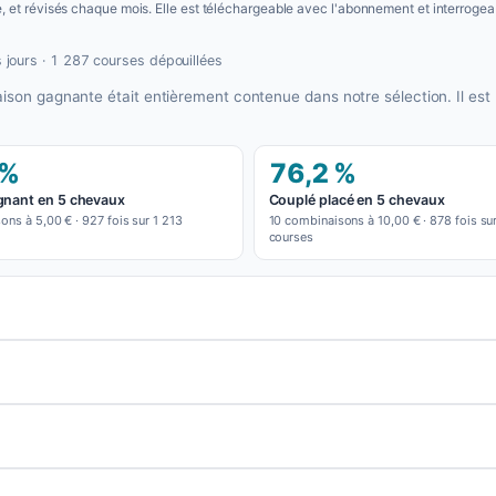
se, et révisés chaque mois. Elle est téléchargeable avec l'abonnement et interroge
 jours · 1 287 courses dépouillées
aison gagnante était entièrement contenue dans notre sélection. Il es
 %
76,2 %
gnant en 5 chevaux
Couplé placé en 5 chevaux
ons à 5,00 € · 927 fois sur 1 213
10 combinaisons à 10,00 € · 878 fois su
courses