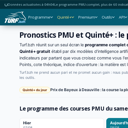
Données actualisées à 04h04
Le programme PMU complet, plus de 60 indicate
Programme
Quinté+
Premium
Outils
API
Pronostics PMU et Quinté+ : le
Turf.bzh réunit sur un seul écran le
programme complet 
Quinté+ gratuit
établi par dix modèles d'intelligence artifi
indicateurs par partant que vous croisez comme vous l'e
Points, cote théorique, indice d'ouverture : la matière est 
Turf.bzh ne prend aucun pari et ne promet aucun gain : nous pu
les outils.
Prix de Bayeux à Deauville : la course la pl
Quinté+ du jour
Le programme des courses PMU du
samed
Hier
Aujourd'h
07/08
08/08