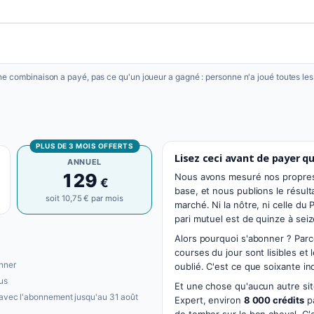
une combinaison a payé, pas ce qu'un joueur a gagné : personne n'a joué toutes le
PLUS DE 3 MOIS OFFERTS
Lisez ceci avant de payer quo
ANNUEL
129
Nous avons mesuré nos propre
€
base, et nous publions le résult
soit 10,75 € par mois
marché. Ni la nôtre, ni celle d
pari mutuel est de quinze à sei
Alors pourquoi s'abonner ? Parce 
courses du jour sont lisibles et 
nner
oublié. C'est ce que soixante i
us
Et une chose qu'aucun autre si
 avec l'abonnement jusqu'au 31 août
Expert, environ
8 000 crédits
pa