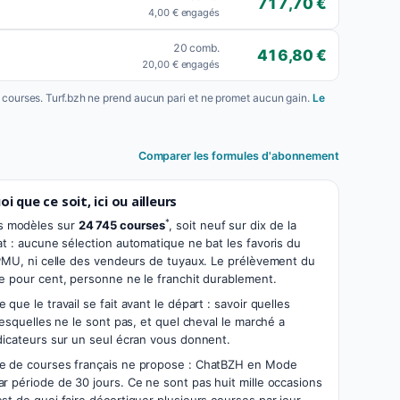
717,70 €
4,00 € engagés
20 comb.
416,80 €
20,00 € engagés
s courses. Turf.bzh ne prend aucun pari et ne promet aucun gain.
Le
Comparer les formules d'abonnement
i que ce soit, ici ou ailleurs
*
s modèles sur
24 745 courses
, soit neuf sur dix de la
at : aucune sélection automatique ne bat les favoris du
u PMU, ni celle des vendeurs de tuyaux. Le prélèvement du
ze pour cent, personne ne le franchit durablement.
que le travail se fait avant le départ : savoir quelles
lesquelles ne le sont pas, et quel cheval le marché a
ndicateurs sur un seul écran vous donnent.
te de courses français ne propose : ChatBZH en Mode
r période de 30 jours. Ce ne sont pas huit mille occasions