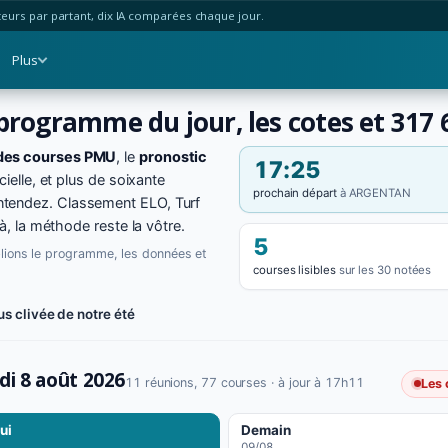
urs par partant, dix IA comparées chaque jour.
Plus
 programme du jour, les cotes et 317
des courses PMU
, le
pronostic
17:25
cielle, et plus de soixante
prochain départ
à ARGENTAN
ntendez. Classement ELO, Turf
là, la méthode reste la vôtre.
5
blions le programme, les données et
courses lisibles
sur les 30 notées
us clivée de notre été
i 8 août 2026
11 réunions, 77 courses
· à jour à 17h11
Les 
ui
Demain
09/08