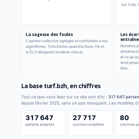
sur trois 
La sagesse des foules
Les écar
entraîne
L'opinion collective agrégée et confrontée à nos
Numéros pa
algorithmes. Trois étoiles quand la foule, l'IA et
entraîneur
le ELO désignent le même cheval.
et ce qu'au
rend jamai
libre.
La base turf.bzh, en chiffres
Tout ce que vous lisez sur ce site sort d'ici :
317 647 partan
depuis février 2025, sans un jour manquant. Les modèles d'
317 647
27 717
80
partants analysés
courses complètes
colonnes pa