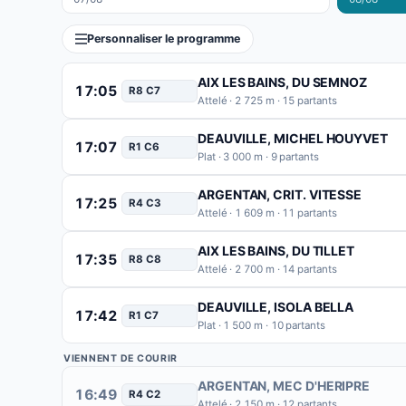
Personnaliser le programme
AIX LES BAINS
, DU SEMNOZ
17:05
R8 C7
Attelé · 2 725 m · 15 partants
DEAUVILLE
, MICHEL HOUYVET
17:07
R1 C6
Plat · 3 000 m · 9 partants
ARGENTAN
, CRIT. VITESSE
17:25
R4 C3
Attelé · 1 609 m · 11 partants
AIX LES BAINS
, DU TILLET
17:35
R8 C8
Attelé · 2 700 m · 14 partants
DEAUVILLE
, ISOLA BELLA
17:42
R1 C7
Plat · 1 500 m · 10 partants
VIENNENT DE COURIR
ARGENTAN
, MEC D'HERIPRE
16:49
R4 C2
Attelé · 2 150 m · 12 partants