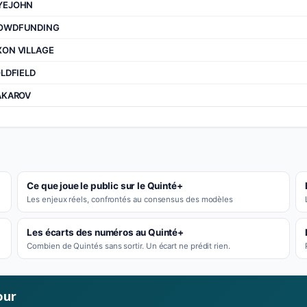
YEJOHN
OWDFUNDING
XON VILLAGE
LDFIELD
KAROV
Ce que joue le public sur le Quinté+
Les enjeux réels, confrontés au consensus des modèles
Les écarts des numéros au Quinté+
Combien de Quintés sans sortir. Un écart ne prédit rien.
our