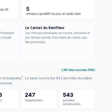
5
 les 30
chevaux LigneBZH du jour, en accès libre
Le Carnet du Renifleur
'historique
Les chevaux remarqués en course, retrouvés le
t ensuite
jour de leur rentrée. Des notes de course, pas
des pronostics.
L'API des courses PMU
*
t renseignées
. La base couvre les 543 journées écoulées
 courses.
6
247
543
rs
hippodromes
journées
consécutives