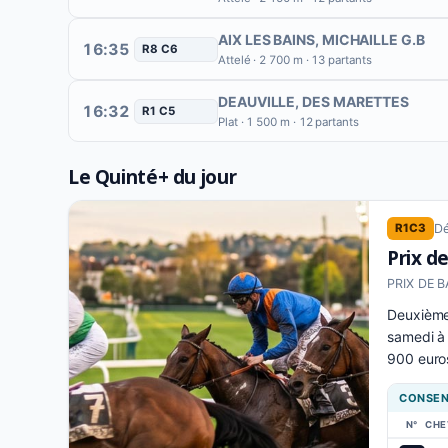
AIX LES BAINS
, MICHAILLE G.B
16:35
R8 C6
Attelé · 2 700 m · 13 partants
DEAUVILLE
, DES MARETTES
16:32
R1 C5
Plat · 1 500 m · 12 partants
Le Quinté+ du jour
Dé
R1C3
Prix de
PRIX DE BA
Deuxième 
samedi à 
900 euros
CONSEN
N°
CHE