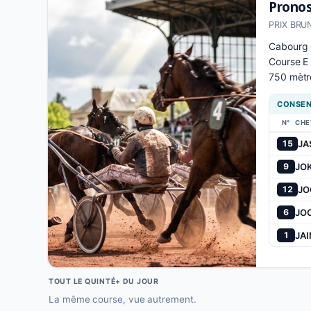
Pronos
PRIX BRUN
Cabourg g
Course E 
750 mètre
CONSEN
N°
CHE
JA
15
JO
9
JO
12
JO
6
JAI
1
TOUT LE QUINTÉ+ DU JOUR
La même course, vue autrement.