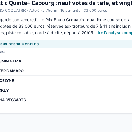
tic Quinté+ Cabourg : neuf votes de tête, et ving
O COQUATRIX · Attelé · 2 750 m · 16 partants · 33 000 euros
arde son vendredi. Le Prix Bruno Coquatrix, quatrième course de la 
dotée de 33 000 euros, réservée aux trotteurs de 7 à 11 ans inclus n
s, piste en sable, corde à droite, départ à 20h15.
Lire l'analyse co
SUS DES 10 MODÈLES
VAL
SMIN GEMA
KER D'AMARO
CELYNE
CKEY
NA D'ESSARTS