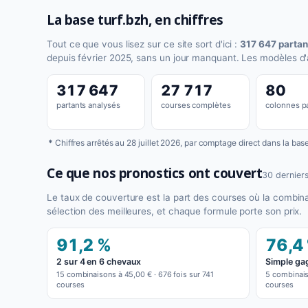
La base turf.bzh, en chiffres
Tout ce que vous lisez sur ce site sort d'ici :
317 647 partan
depuis février 2025, sans un jour manquant. Les modèles d'
317 647
27 717
80
partants analysés
courses complètes
colonnes pa
*
Chiffres arrêtés au 28 juillet 2026, par comptage direct dans la ba
Ce que nos pronostics ont couvert
30 derniers
Le taux de couverture est la part des courses où la combin
sélection des meilleures, et chaque formule porte son prix.
91,2 %
76,4
2 sur 4 en 6 chevaux
Simple ga
15 combinaisons à 45,00 € · 676 fois sur 741
5 combinais
courses
courses