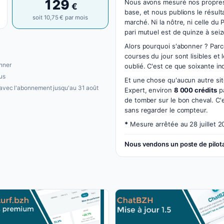
129
Nous avons mesuré nos propre
€
base, et nous publions le résult
soit 10,75 € par mois
marché. Ni la nôtre, ni celle d
pari mutuel est de quinze à sei
Alors pourquoi s'abonner ? Parce 
courses du jour sont lisibles et 
nner
oublié. C'est ce que soixante i
us
Et une chose qu'aucun autre si
 avec l'abonnement jusqu'au 31 août
Expert, environ
8 000 crédits
pa
de tomber sur le bon cheval. C'e
sans regarder le compteur.
*
Mesure arrêtée au 28 juillet 2
Nous vendons un poste de pilota