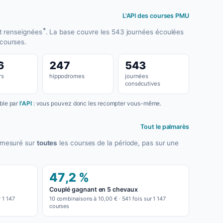
L'API des courses PMU
*
t renseignées
. La base couvre les 543 journées écoulées
 courses.
6
247
543
rs
hippodromes
journées
consécutives
able par
l'API
: vous pouvez donc les recompter vous-même.
Tout le palmarès
t mesuré sur
toutes
les courses de la période, pas sur une
47,2 %
Couplé gagnant en 5 chevaux
 1 147
10 combinaisons à 10,00 € · 541 fois sur 1 147
courses