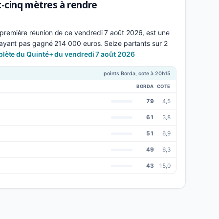
t-cinq mètres à rendre
première réunion de ce vendredi 7 août 2026, est une
'ayant pas gagné 214 000 euros. Seize partants sur 2
mplète du Quinté+ du vendredi 7 août 2026
points Borda, cote à 20h15
BORDA
COTE
79
4,5
61
3,8
51
6,9
49
6,3
43
15,0