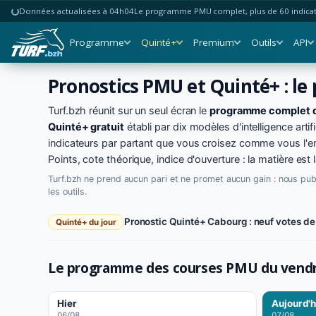
Données actualisées à 04h04
Le programme PMU complet, plus de 60 indicate
Programme
Quinté+
Premium
Outils
API
Pronostics PMU et Quinté+ : le
Turf.bzh réunit sur un seul écran le
programme complet 
Quinté+ gratuit
établi par dix modèles d'intelligence artifi
indicateurs par partant que vous croisez comme vous l'e
Points, cote théorique, indice d'ouverture : la matière est 
Turf.bzh ne prend aucun pari et ne promet aucun gain : nous pu
les outils.
Pronostic Quinté+ Cabourg : neuf votes de 
Quinté+ du jour
Le programme des courses PMU du
vendr
Hier
Aujourd'h
06/08
07/08