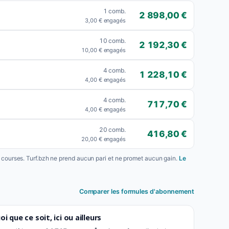
1 comb.
2 898,00 €
3,00 € engagés
10 comb.
2 192,30 €
10,00 € engagés
4 comb.
1 228,10 €
4,00 € engagés
4 comb.
717,70 €
4,00 € engagés
20 comb.
416,80 €
20,00 € engagés
s courses. Turf.bzh ne prend aucun pari et ne promet aucun gain.
Le
Comparer les formules d'abonnement
i que ce soit, ici ou ailleurs