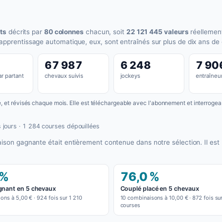
ts
décrits par
80 colonnes
chacun, soit
22 121 445 valeurs
réellemen
apprentissage automatique, eux, sont entraînés sur plus de dix ans de
67 987
6 248
7 90
r partant
chevaux suivis
jockeys
entraîneu
se, et révisés chaque mois. Elle est téléchargeable avec l'abonnement et interroge
 jours · 1 284 courses dépouillées
aison gagnante était entièrement contenue dans notre sélection. Il es
 %
76,0 %
gnant en 5 chevaux
Couplé placé en 5 chevaux
ons à 5,00 € · 924 fois sur 1 210
10 combinaisons à 10,00 € · 872 fois sur
courses