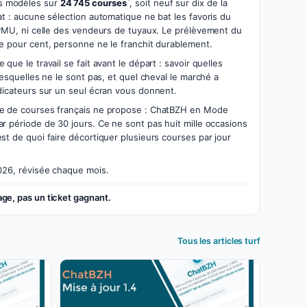
*
s modèles sur
24 745 courses
, soit neuf sur dix de la
at : aucune sélection automatique ne bat les favoris du
u PMU, ni celle des vendeurs de tuyaux. Le prélèvement du
ze pour cent, personne ne le franchit durablement.
que le travail se fait avant le départ : savoir quelles
lesquelles ne le sont pas, et quel cheval le marché a
ndicateurs sur un seul écran vous donnent.
te de courses français ne propose : ChatBZH en Mode
r période de 30 jours. Ce ne sont pas huit mille occasions
st de quoi faire décortiquer plusieurs courses par jour
026, révisée chaque mois.
ge, pas un ticket gagnant.
Tous les articles turf