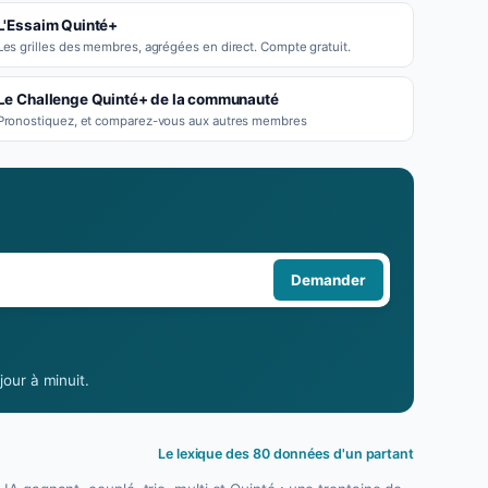
L'Essaim Quinté+
Les grilles des membres, agrégées en direct. Compte gratuit.
Le Challenge Quinté+ de la communauté
Pronostiquez, et comparez-vous aux autres membres
Demander
our à minuit.
Le lexique des 80 données d'un partant