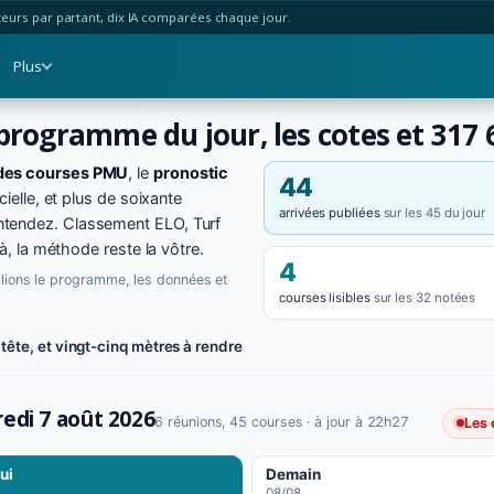
urs par partant, dix IA comparées chaque jour.
Plus
 programme du jour, les cotes et 317
des courses PMU
, le
pronostic
44
cielle, et plus de soixante
arrivées publiées
sur les 45 du jour
ntendez. Classement ELO, Turf
là, la méthode reste la vôtre.
4
blions le programme, les données et
courses lisibles
sur les 32 notées
tête, et vingt-cinq mètres à rendre
edi 7 août 2026
6 réunions, 45 courses
· à jour à 22h27
Les 
ui
Demain
08/08