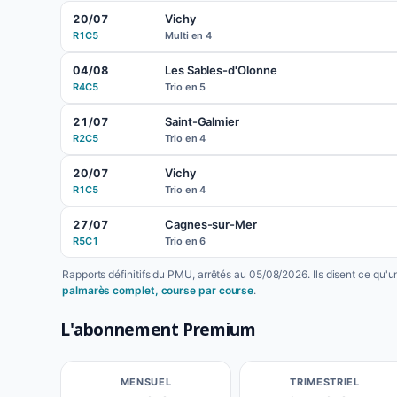
Vichy
20/07
R1C5
Multi en 4
Les Sables-d'Olonne
04/08
R4C5
Trio en 5
Saint-Galmier
21/07
R2C5
Trio en 4
Vichy
20/07
R1C5
Trio en 4
Cagnes-sur-Mer
27/07
R5C1
Trio en 6
Rapports définitifs du PMU, arrêtés au 05/08/2026. Ils disent ce qu'
palmarès complet, course par course
.
L'abonnement Premium
MENSUEL
TRIMESTRIEL