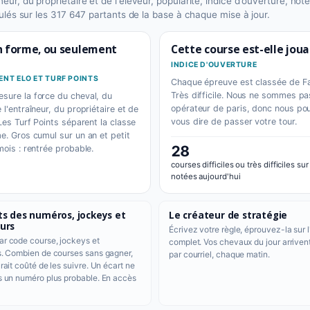
ur, du propriétaire et de l'éleveur, popularité, indice d'ouverture, note
lculés sur les 317 647 partants de la base à chaque mise à jour.
en forme, ou seulement
Cette course est-elle joua
INDICE D'OUVERTURE
NT ELO ET TURF POINTS
Chaque épreuve est classée de Fa
Très difficile. Nous ne sommes pa
sure la force du cheval, du
opérateur de paris, donc nous po
 l'entraîneur, du propriétaire et de
vous dire de passer votre tour.
 Les Turf Points séparent la classe
me. Gros cumul sur un an et petit
28
mois : rentrée probable.
courses difficiles ou très difficiles sur
notées aujourd'hui
ts des numéros, jockeys et
Le créateur de stratégie
urs
Écrivez votre règle, éprouvez-la sur l
r code course, jockeys et
complet. Vos chevaux du jour arriven
s. Combien de courses sans gagner,
par courriel, chaque matin.
rait coûté de les suivre. Un écart ne
s un numéro plus probable. En accès