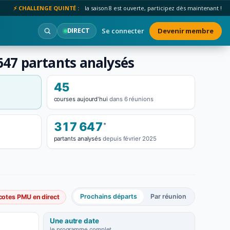
⚡ CHALLENGE QUINTÉ :
la saison 8 est ouverte, participez dès maintenant !
Se connecter
Devenir membre
DIRECT
 647 partants analysés
45
courses aujourd'hui
dans 6 réunions
317 647
*
partants analysés
depuis février 2025
Prochains départs
Par réunion
cotes PMU en direct
Une autre date
le programme complet