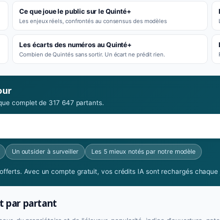
Ce que joue le public sur le Quinté+
Les enjeux réels, confrontés au consensus des modèles
Les écarts des numéros au Quinté+
Combien de Quintés sans sortir. Un écart ne prédit rien.
our
rique complet de 317 647 partants.
Un outsider à surveiller
Les 5 mieux notés par notre modèle
fferts. Avec un compte gratuit, vos crédits IA sont rechargés chaque j
t par partant