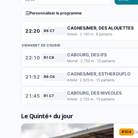
Personnaliser le programme
CAGNES/MER
, DES ALOUETTES
22:20
R6 C7
Attelé · 2 150 m · 8 partants
VIENNENT DE COURIR
CABOURG
, DES IFS
22:10
R1 C8
Monté · 2 750 m · 12 partants
CAGNES/MER
, ESTHER DUFLO
21:52
R6 C6
Attelé · 2 925 m · 15 partants
CABOURG
, DES NIVEOLES
21:45
R1 C7
Attelé · 2 725 m · 13 partants
Le Quinté+ du jour
Dé
R1C4