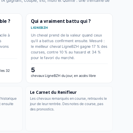
 IA gagnant, couplé, trio, multi et Quinté : une trentaine de
ble ?
Qui a vraiment battu qui ?
LIGNEBZH
cile à
Un cheval prend de la valeur quand ceux
s
qu'il a battus confirment ensuite. Mesuré :
uvons
le meilleur cheval LigneBZH gagne 17 % des
courses, contre 10 % au hasard et 34 %
pour le favori du marché.
5
 les 32
chevaux LigneBZH du jour, en accès libre
Le Carnet du Renifleur
'historique
Les chevaux remarqués en course, retrouvés le
t ensuite
jour de leur rentrée. Des notes de course, pas
des pronostics.