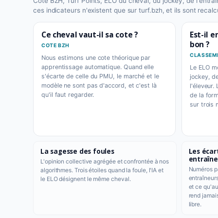
Cote BZH, Turf Points, ELO du cheval, du jockey, de l'entraîne
ces indicateurs n'existent que sur turf.bzh, et ils sont reca
Ce cheval vaut-il sa cote ?
Est-il 
bon ?
COTE BZH
CLASSEME
Nous estimons une cote théorique par
apprentissage automatique. Quand elle
Le ELO me
s'écarte de celle du PMU, le marché et le
jockey, de
modèle ne sont pas d'accord, et c'est là
l'éleveur.
qu'il faut regarder.
de la for
sur trois 
La sagesse des foules
Les écar
entraîne
L'opinion collective agrégée et confrontée à nos
Numéros pa
algorithmes. Trois étoiles quand la foule, l'IA et
entraîneur
le ELO désignent le même cheval.
et ce qu'au
rend jamai
libre.