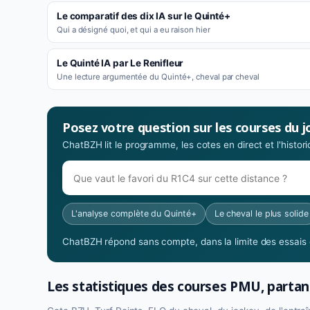
Le comparatif des dix IA sur le Quinté+
Qui a désigné quoi, et qui a eu raison hier
Le Quinté IA par Le Renifleur
Une lecture argumentée du Quinté+, cheval par cheval
Posez votre question sur les courses du j
ChatBZH lit le programme, les cotes en direct et l'histo
L'analyse complète du Quinté+
Le cheval le plus solide
ChatBZH répond sans compte, dans la limite des essais o
Les statistiques des courses PMU, partan