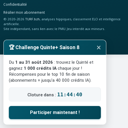
Confidentialité
Résilier mon abonnement
© 2020-2026
TURF.bzh
, analyses hippiques, classement ELO et intelligence
artificielle.
Site indépendant, sans lien avec le PMU. Jeu interdit aux mineurs.
×
🏆 Challenge Quinte+ Saison 8
Du
1 au 31 août 2026
: trouvez le Quinté et
gagnez
1 000 crédits IA
chaque jour !
Récompenses pour le top 10 fin de saison
(abonnements + jusqu'a 40 000 crédits IA).
11:44:39
Cloture dans :
Participer maintenant !