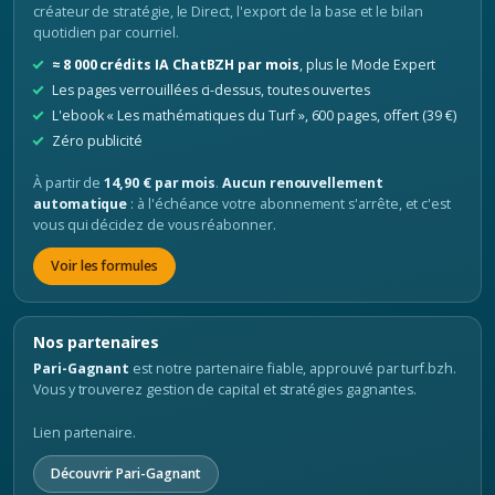
créateur de stratégie, le Direct, l'export de la base et le bilan
quotidien par courriel.
≈ 8 000 crédits IA ChatBZH par mois
, plus le Mode Expert
Les pages verrouillées ci-dessus, toutes ouvertes
L'ebook « Les mathématiques du Turf », 600 pages, offert (39 €)
Zéro publicité
À partir de
14,90 € par mois
.
Aucun renouvellement
automatique
: à l'échéance votre abonnement s'arrête, et c'est
vous qui décidez de vous réabonner.
Voir les formules
Nos partenaires
Pari-Gagnant
est notre partenaire fiable, approuvé par turf.bzh.
Vous y trouverez gestion de capital et stratégies gagnantes.
Lien partenaire.
Découvrir Pari-Gagnant