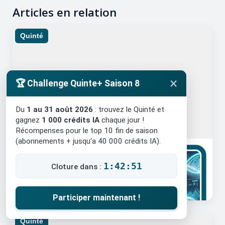
Articles en relation
Quinté
×
🏆 Challenge Quinte+ Saison 8
Du
1 au 31 août 2026
: trouvez le Quinté et
gagnez
1 000 crédits IA
chaque jour !
Récompenses pour le top 10 fin de saison
(abonnements + jusqu'a 40 000 crédits IA).
04/10/2025
18 minutes de lecture
Pronostic IA : Comment rédiger
1:42:50
Cloture dans :
un prompt Quinté ?
Participer maintenant !
Quinté