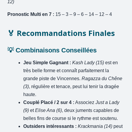
12)
Pronostic Multi en 7 :
15 – 3 – 9 – 6 – 14 – 12 – 4
🏅 Recommandations Finales
💡 Combinaisons Conseillées
Jeu Simple Gagnant :
Kash Lady (15)
est en
très belle forme et connaît parfaitement la
grande piste de Vincennes.
Ragazza du Chêne
(3)
, régulière et tenace, peut lui tenir la dragée
haute.
Couplé Placé / 2 sur 4 :
Associez
Just a Lady
(9)
et
Elise Ana (6)
, deux juments capables de
belles fins de course si le rythme est soutenu.
Outsiders intéressants :
Krackmania (14)
peut