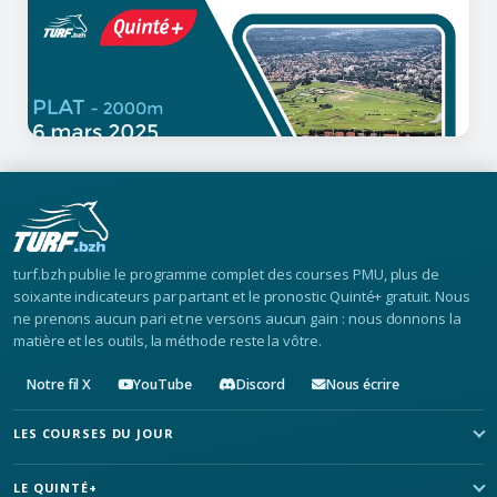
06/03/2025
10 minutes de lecture
Quinté Saint-Cloud : Analyse et
Pronostic du 6 mars 2025
turf.bzh publie le programme complet des courses PMU, plus de
soixante indicateurs par partant et le pronostic Quinté+ gratuit. Nous
ne prenons aucun pari et ne versons aucun gain : nous donnons la
matière et les outils, la méthode reste la vôtre.
Notre fil X
YouTube
Discord
Nous écrire
LES COURSES DU JOUR
LE QUINTÉ+