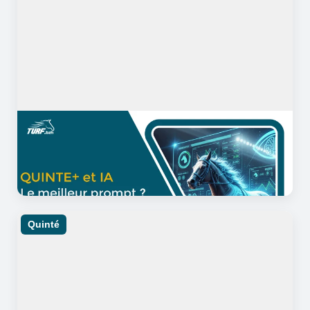
04/10/2025
18 minutes de lecture
Pronostic IA : Comment rédiger
un prompt Quinté ?
Quinté