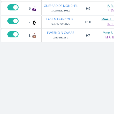
GUEPARD DE MONCHEL
P. B
6
H9
P. D
7a0a0a6a(24)0a0a
FAST MARANCOURT
Mme T. 
7
H10
R. P
7a7a7a(24)5a0a0a
INVERNO N CAVIAR
Mme S. 
8
H7
M.A. 
2a3a4a3a2a1a