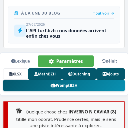
À LA UNE DU BLOG
Tout voir
27/07/2026
L'API turf.bzh : nos données arrivent
enfin chez vous
Paramètres
Lexique
Réinit
XLSX
MathBZH
Dutching
Ajouts
PromptBZH
🐕
Quelque chose chez
INVERNO N CAVIAR (8)
titille mon odorat. Prudence certes, mais je sens
une piste intéressante à explorer...