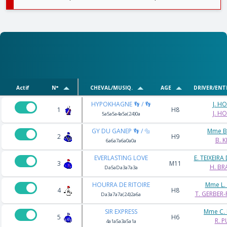
Actif
N°
CHEVAL/MUSIQ.
AGE
DRIVER/ENT
HYPOKHAGNE 👣 / 👣
J. H
1
H8
J. H
5a5a5a4a5a(24)0a
GY DU GANEP 👣 / 🔩
Mme B.
2
H9
B. K
6a6a7a6a0a0a
EVERLASTING LOVE
E. TEIXEIRA
3
M11
H. BR
Da5aDa3a7a3a
HOURRA DE RITOIRE
Mme L.
4
H8
T. GERBER
Da3a7a7a(24)2a6a
SIR EXPRESS
Mme C.
5
H6
R. P
4a1a5a3a5a1a