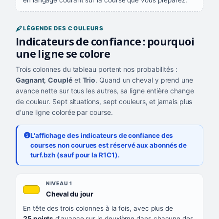
en langage courant sur la course que vous préparez.
LÉGENDE DES COULEURS
Indicateurs de confiance : pourquoi
une ligne se colore
Trois colonnes du tableau portent nos probabilités :
Gagnant
,
Couplé
et
Trio
. Quand un cheval y prend une
avance nette sur tous les autres, sa ligne entière change
de couleur. Sept situations, sept couleurs, et jamais plus
d'une ligne colorée par course.
L'affichage des indicateurs de confiance des
courses non courues est réservé aux abonnés de
turf.bzh (sauf pour la R1C1).
Les sept niveaux de confiance, du plus exigeant au moins exigea
NIVEAU
NIVEAU 1
, couleur jaune or
Cheval du jour
QUAND LA LIGNE PREND CETTE COULEUR
En tête des trois colonnes à la fois, avec plus de
CE QUE CELA VOUS DIT
25 points
d'avance sur le deuxième dans chacune des