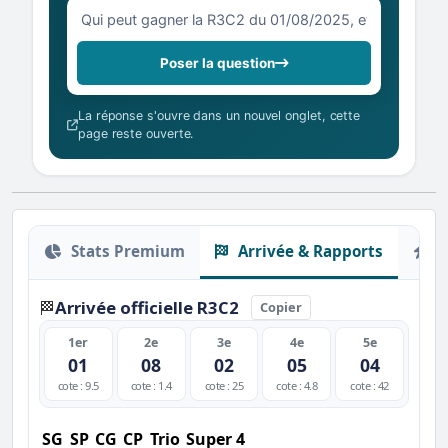
Votre question sur la R3C2 du 01/08/2025
Poser la question
La réponse s'ouvre dans un nouvel onglet, cette
page reste ouverte.
Stats Premium
Arrivée & Rapports
O
Arrivée officielle R3C2
🏁
Copier
1er
2e
3e
4e
5e
01
08
02
05
04
cote : 9.5
cote : 1.4
cote : 25
cote : 4.8
cote : 42
SG
SP
CG
CP
Trio
Super 4