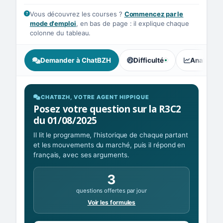
Vous découvrez les courses ?
Commencez par le
mode d'emploi
, en bas de page : il explique chaque
colonne du tableau.
Demander à ChatBZH
Difficulté
Analyse I
, tendance des parieurs : Élé
CHATBZH, VOTRE AGENT HIPPIQUE
Posez votre question sur la R3C2
du 01/08/2025
Il lit le programme, l'historique de chaque partant
et les mouvements du marché, puis il répond en
français, avec ses arguments.
3
questions offertes par jour
Voir les formules