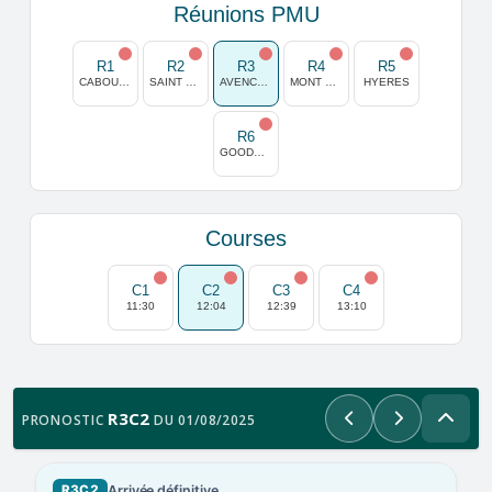
Réunions PMU
R1
R2
R3
R4
R5
CABOURG
SAINT MALO
AVENCHES
MONT DE MARSAN
HYERES
R6
GOODWOOD
Courses
C1
C2
C3
C4
11:30
12:04
12:39
13:10
R3C2
PRONOSTIC
DU 01/08/2025
Précédent
Suivant
Arrivée définitive
R3C2