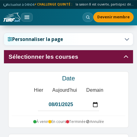
Actualisé à 04h04
⚡ CHALLENGE QUINTÉ :
la saison 8 est ouverte, participez dès maintenant !
Devenir membre
Réinitialiser l'affichage ?
Personnaliser la page
Sélectionner les courses
Annuler
Réinitialiser
Date
Hier
Aujourd'hui
Demain
🚫
À venir
En cours
Terminée
Annulée