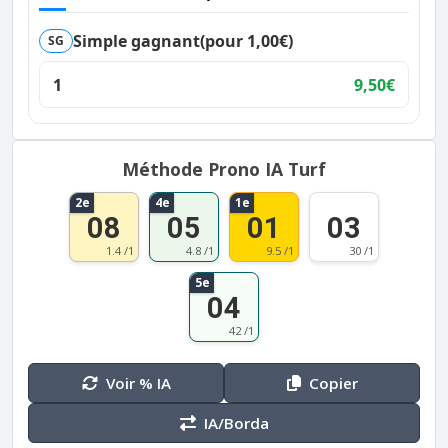
Simple gagnant
(pour 1,00€)
SG
1
9,50€
Méthode Prono IA Turf
2e
4e
1e
08
05
01
03
1.4 /1
4.8 /1
9.5 /1
30 /1
5e
04
42 /1
Voir % IA
Copier
IA/Borda