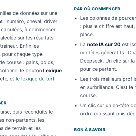
PAR OÙ COMMENCER
amilles de données sur une
Les colonnes de pourcen
nt : numéro, cheval, driver
: plus le chiffre est hau
es calculées, à commencer
place.
alculée sur les résultats
La
note IA sur 20
est is
traîneur. Enfin les
modèles génératifs : Cha
s pour chaque type
Deepseek. Un clic sur l
e course : gains, poids,
pour ce partant.
 colonne, le bouton
Lexique
lète, et
le lexique du turf
Les trois meilleurs profi
en surbrillance. C'est le 
course.
GER
Un clic sur un en-tête de
ourse, puis reconduits le
ordre croissant puis déc
es non-partants, les
 de terrain et les
BON À SAVOIR