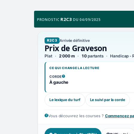
R2C3
PRONOSTIC
DU 04/09/2025
Arrivée définitive
R2C3
Prix de Graveson
Plat
2 000 m
10
partants
Handicap - R
CE QUI CHANGE LA LECTURE
CORDE
, VOIR LA DÉFINITION
À gauche
Le lexique du turf
Le suivi par la corde
Vous découvrez les courses ?
Commencez par