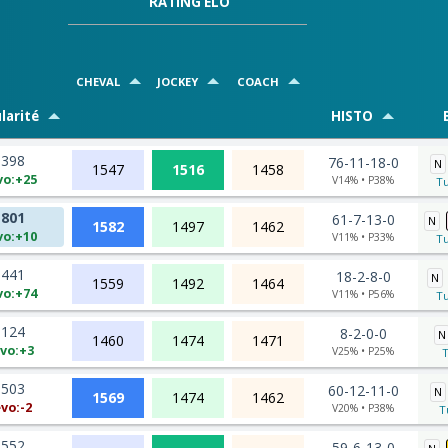
RATING ELO
CHEVAL
JOCKEY
COACH
larité
HISTO
398
76-11-18-0
N
1547
1516
1458
vo:+25
V14% • P38%
Tu
801
61-7-13-0
N
1582
1497
1462
vo:+10
V11% • P33%
Tu
441
18-2-8-0
N
1559
1492
1464
vo:+74
V11% • P56%
Tu
124
8-2-0-0
N
1460
1474
1471
vo:+3
V25% • P25%
T
503
60-12-11-0
N
1569
1474
1462
vo:-2
V20% • P38%
T
552
59-6-13-0