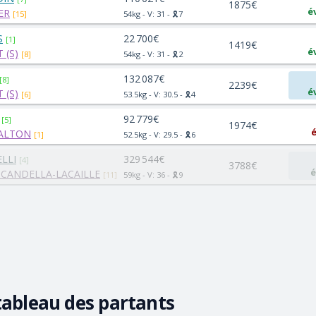
1875€
é
ER
[15]
54kg - V: 31 - 🎗️7
S
22 700€
[1]
1419€
é
 (S)
[8]
54kg - V: 31 - 🎗️2
132 087€
[8]
2239€
é
 (S)
[6]
53.5kg - V: 30.5 - 🎗️4
92 779€
[5]
1974€
é
SALTON
[1]
52.5kg - V: 29.5 - 🎗️6
LLI
329 544€
[4]
3788€
é
CANDELLA-LACAILLE
[11]
59kg - V: 36 - 🎗️9
tableau des partants