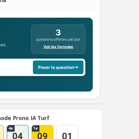
l'IA
3
questions offertes par jour
ses
Voir les formules
Poser la question
ode Prono IA Turf
4e
1e
04
09
01