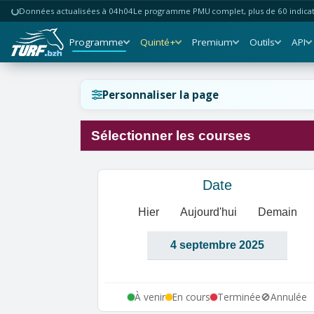
Données actualisées à 04h04
Le programme PMU complet, plus de 60 indicate
Programme
Quinté+
Premium
Outils
API
Réinitialiser l'affichage ?
Personnaliser la page
Sélectionner les courses
Annuler
Réinitialiser
Date
Hier
Aujourd'hui
Demain
À venir
En cours
Terminée
🚫
Annulée