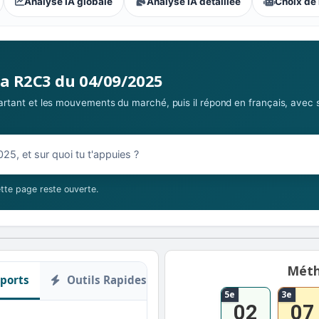
Analyse IA globale
Analyse IA détaillée
Choix de 
s parieurs : Extrême
la R2C3 du 04/09/2025
 partant et les mouvements du marché, puis il répond en français, avec 
09/2025
tte page reste ouverte.
Méth
ports
Outils Rapides
5e
3e
02
07