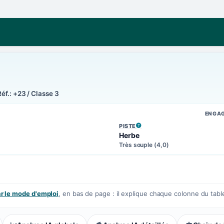
éf.: +23 / Classe 3
ENGA
PISTE
, VOIR LA DÉFINITION
Herbe
Très souple (4,0)
 le mode d'emploi
, en bas de page : il explique chaque colonne du tabl