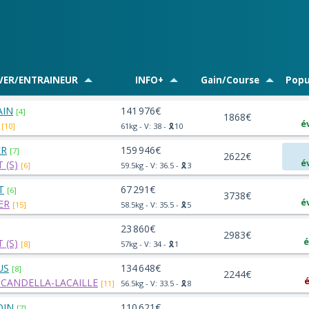
VER/ENTRAINEUR
INFO+
Gain/Course
Popu
AIN
141 976€
[4]
1868€
é
[10]
61kg - V: 38 - 🎗️10
ER
159 946€
[7]
2622€
é
 (S)
[6]
59.5kg - V: 36.5 - 🎗️3
T
67 291€
[6]
3738€
é
ER
[15]
58.5kg - V: 35.5 - 🎗️5
23 860€
2983€
é
 (S)
[8]
57kg - V: 34 - 🎗️1
US
134 648€
[8]
2244€
é
CANDELLA-LACAILLE
[11]
56.5kg - V: 33.5 - 🎗️8
DIN
110 621€
[7]