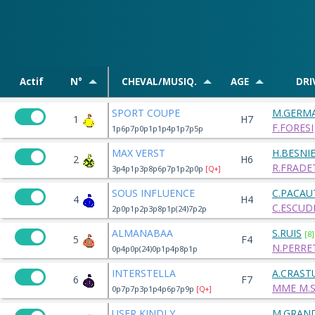
Actif
N°
CHEVAL/MUSIQ.
AGE
DRI
SPORT COUPE
M.GERM
1
H7
F.FORESI
1p6p7p0p1p1p4p1p7p5p
MAX VERST
H.BESNI
2
H6
R.FRADET
3p4p1p3p8p6p7p1p2p0p
[Q+]
SOUS INFLUENCE
C.PACAU
4
H4
C.ESCUD
2p0p1p2p3p8p1p(24)7p2p
ALMANABAA
S.RUIS
[8]
5
F4
N.PERRET
0p4p0p(24)0p1p4p8p1p
INTERSTELLA
A.CRAST
6
F7
MME M.S
0p7p7p3p1p4p6p7p9p
[Q+]
USER KINDLY
M.GRAN