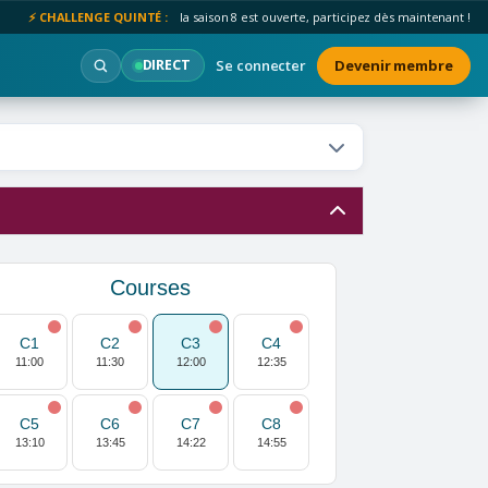
⚡ CHALLENGE QUINTÉ :
la saison 8 est ouverte, participez dès maintenant !
Se connecter
Devenir membre
DIRECT
Courses
C1
C2
C3
C4
11:00
11:30
12:00
12:35
C5
C6
C7
C8
13:10
13:45
14:22
14:55