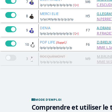
7
M6
C.ESCUD
2p1p1p8p4p3p3p0p3p9p
[Q+]
MERCI ELIE
G.LEGRA
8
H5
N.PERRET
1p5p(24)5p8p3p2p2p2p5p
DENIA
A.ORANI
9
F7
R.FRADET
5p6p2p6p0p0p6p6p0p3p
[Q+]
POP LIFE
D.BREUX
[Suppl.]
10
F6
MME L.
0p6p1p0p0p0p6p6p1p3p
ROCQUEMONT
M.BRUNE
3
M9
MME M.S
7p0p3p1p3p5p2p9p6p3p
MODE D'EMPLOI
Comprendre et utiliser le 