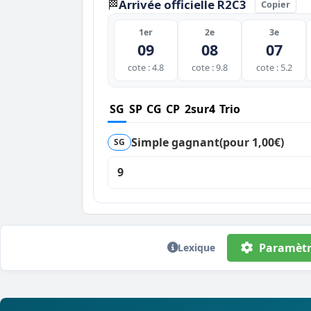
Arrivée officielle R2C3
🏁
Copier
1er
2e
3e
09
08
07
cote : 4.8
cote : 9.8
cote : 5.2
SG
SP
CG
CP
2sur4
Trio
Simple gagnant
(pour 1,00€)
SG
9
Paramètr
Lexique