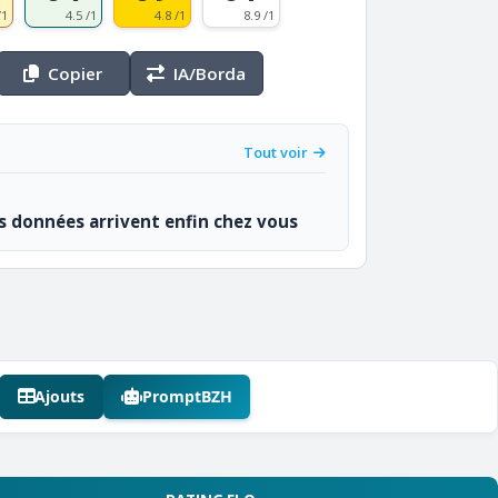
/1
4.5 /1
4.8 /1
8.9 /1
Copier
IA/Borda
Tout voir
os données arrivent enfin chez vous
Ajouts
PromptBZH