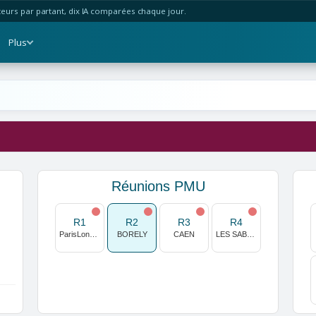
urs par partant, dix IA comparées chaque jour.
Plus
Réunions PMU
R1
R2
R3
R4
ParisLongchamp
BORELY
CAEN
LES SABLES D OLONNE