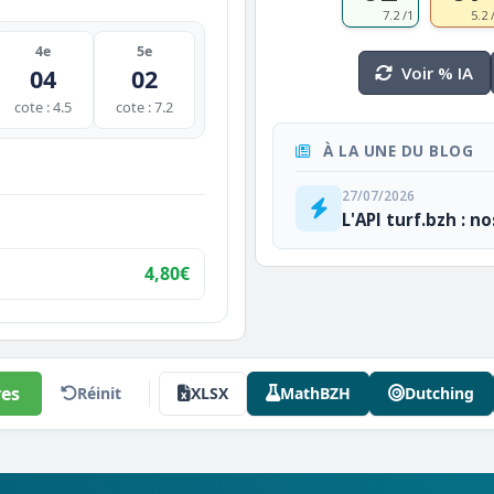
7.2 /1
5.2 
4e
5e
Voir % IA
04
02
cote : 4.5
cote : 7.2
À LA UNE DU BLOG
27/07/2026
L'API turf.bzh : n
4,80€
es
Réinit
XLSX
MathBZH
Dutching