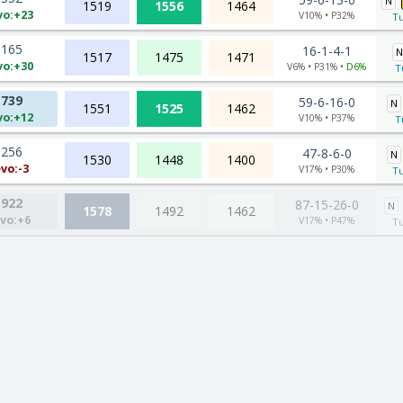
N
1519
1556
1464
vo:+23
V10% • P32%
Tu
165
16-1-4-1
N
1517
1475
1471
vo:+30
V6% • P31% •
D6%
T
739
59-6-16-0
N
1551
1525
1462
vo:+12
V10% • P37%
T
256
47-8-6-0
N
1530
1448
1400
vo:-3
V17% • P30%
Tu
922
87-15-26-0
N
1578
1492
1462
vo:+6
V17% • P47%
Tu