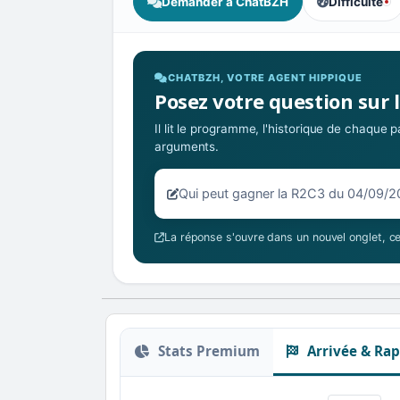
Demander à ChatBZH
Difficulté
, tendance de
CHATBZH, VOTRE AGENT HIPPIQUE
Posez votre question sur 
Il lit le programme, l'historique de chaque
arguments.
Votre question sur la R2C3 du 04/
La réponse s'ouvre dans un nouvel onglet, ce
Stats Premium
Arrivée & Rap