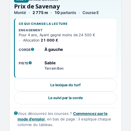
Prix de Savenay
Monté
2 775 m
10
partants
Course E
CE QUI CHANGE LA LECTURE
ENGAGEMENT
Pour 4 ans, Ayant gagné moins de 24 500 €
Allocation
21 000 €
À gauche
CORDE
, VOIR LA DÉFINITION
Sable
PISTE
, VOIR LA DÉFINITION
Terrain Bon
Le lexique du turf
Le suivi par la corde
Vous découvrez les courses ?
Commencez par le
mode d'emploi
, en bas de page : il explique chaque
colonne du tableau.