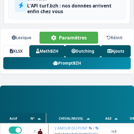
L'API turf.bzh : nos données arrivent
enfin chez vous
Paramètres
Lexique
Réinit
XLSX
MathBZH
Dutching
Ajouts
PromptBZH
Actif
N°
CHEVAL/MUSIQ.
AGE
DR
L'AMOUR DU PONT 👣 / 👣
1
H4
3m6m5m5m7mDaDm9mDmDm