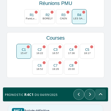
Réunions PMU
R1
R2
R3
R4
ParisLongchamp
BORELY
CAEN
LES SABLES D OLONNE
Courses
C1
C2
C3
C4
C5
15:47
16:22
16:57
17:36
18:17
C6
C7
C8
18:52
19:26
20:00
R4C1
PRONOSTIC
DU 04/09/2025
Précédent
Suivant
Arrivée définitive
R4C1