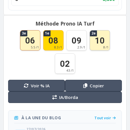
Méthode Prono IA Turf
3e
1e
2e
06
08
09
10
5.5 /1
8.3 /1
2.9 /1
8 /1
02
43 /1
Voir % IA
Copier
IA/Borda
À LA UNE DU BLOG
Tout voir
27/07/2026