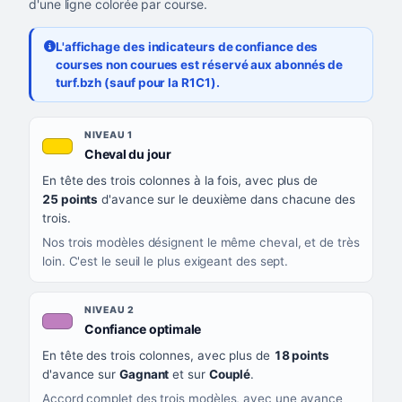
d'une ligne colorée par course.
L'affichage des indicateurs de confiance des
courses non courues est réservé aux abonnés de
turf.bzh (sauf pour la R1C1).
Les sept niveaux de confiance, du plus exigeant au moins exigea
NIVEAU
NIVEAU 1
, couleur jaune or
Cheval du jour
QUAND LA LIGNE PREND CETTE COULEUR
En tête des trois colonnes à la fois, avec plus de
CE QUE CELA VOUS DIT
25 points
d'avance sur le deuxième dans chacune des
trois.
Nos trois modèles désignent le même cheval, et de très
loin. C'est le seuil le plus exigeant des sept.
NIVEAU 2
, couleur mauve
Confiance optimale
En tête des trois colonnes, avec plus de
18 points
d'avance sur
Gagnant
et sur
Couplé
.
Accord complet des trois modèles, avec une avance