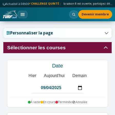
Actualisé à 04h04
⚡ CHALLENGE QUINTÉ :
la saison 8 est ouverte, participez dès maintenant !
Devenir membre
Réinitialiser l'affichage ?
Personnaliser la page
Sélectionner les courses
Annuler
Réinitialiser
Date
Hier
Aujourd'hui
Demain
🚫
À venir
En cours
Terminée
Annulée