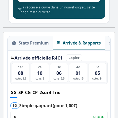
La réponse s'ouvre dans un nouvel onglet, cette
page reste ouverte.
Stats Premium
Arrivée & Rapports
O
Arrivée officielle R4C1
🏁
Copier
1er
2e
3e
4e
5e
08
10
06
01
05
cote : 8.3
cote : 8
cote : 5.5
cote : 15
cote : 14
SG
SP
CG
CP
2sur4
Trio
Simple gagnant
(pour 1,00€)
SG
8
8,30€