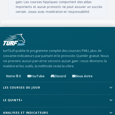
gain. Les courses hippiques comportent des aléas
importants et aucun pronostic ne peut assurer un succès
certain. Jouez avec modération et responsabilité.
turf.bzh publie le programme complet des courses PMU, plus de
soixante indicateurs par partant et le pronostic Quinté+ gratuit. Nous
ne prenons aucun pari et ne versons aucun gain : nous donnons la
matière et les outils, la méthode reste la vôtre.
Notre fil X
YouTube
Discord
Nous écrire
LES COURSES DU JOUR
LE QUINTÉ+
ANALYSES ET INDICATEURS