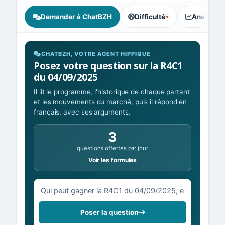
Demander à ChatBZH
Difficulté
Analyse I
, tendance des parieurs : Équ
CHATBZH, VOTRE AGENT HIPPIQUE
Posez votre question sur la R4C1
du 04/09/2025
Il lit le programme, l'historique de chaque partant
et les mouvements du marché, puis il répond en
français, avec ses arguments.
3
questions offertes par jour
Voir les formules
Votre question sur la R4C1 du 04/09/2025
Poser la question