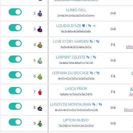
LUMIO FALL
2
H4
2m9a3m2m6a3aDaDaDaAm
LOUDGI D'AZE 🛡️ / 👣 🥕
3
H4
9a2a4a8a4a3a9a6a5a8a
LOVE STORY GARDEN 👣 / 👣
4
F4
Mll
6a5a4a4a3a7a4a6a2aDa
LARPENT CELESTE 👣 / 👣
5
H4
0a4a6a7a0a4a8aDm7a(24)
LESPANA DU BOCAGE 👣 / 👣
6
F4
4mDmDa7aDa1a3aDaDa5a
LASCA PRIOR
A
7
F4
A
5a8a8a1a7a5aDa3a(24)7a
LUGOS DE MONTAURAN 👣 / 👣
8
H4
Nico
4m2m4mDmDa1mDaDaDm(24)
LIPTON NUEVO
9
H4
7a(24)Dm1mDm2m2mDm