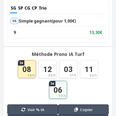
SG
SP
CG
CP
Trio
Simple gagnant
(pour 1,00€)
SG
9
13,30€
Méthode Prono IA Turf
3e
08
12
03
11
7.6 /1
3.5 /1
17 /1
5.2 /1
5e
06
7.7 /1
Voir % IA
Copier