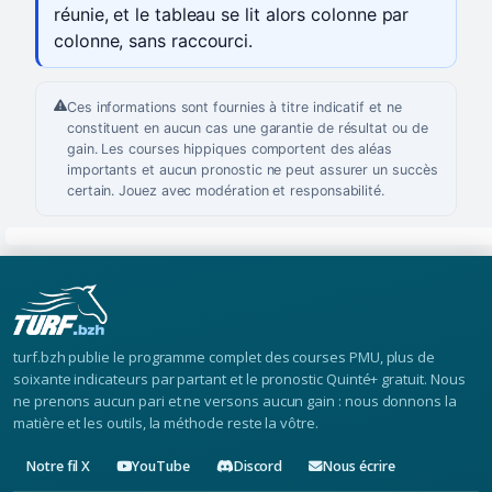
réunie, et le tableau se lit alors colonne par
colonne, sans raccourci.
Ces informations sont fournies à titre indicatif et ne
constituent en aucun cas une garantie de résultat ou de
gain. Les courses hippiques comportent des aléas
importants et aucun pronostic ne peut assurer un succès
certain. Jouez avec modération et responsabilité.
turf.bzh publie le programme complet des courses PMU, plus de
soixante indicateurs par partant et le pronostic Quinté+ gratuit. Nous
ne prenons aucun pari et ne versons aucun gain : nous donnons la
matière et les outils, la méthode reste la vôtre.
Notre fil X
YouTube
Discord
Nous écrire