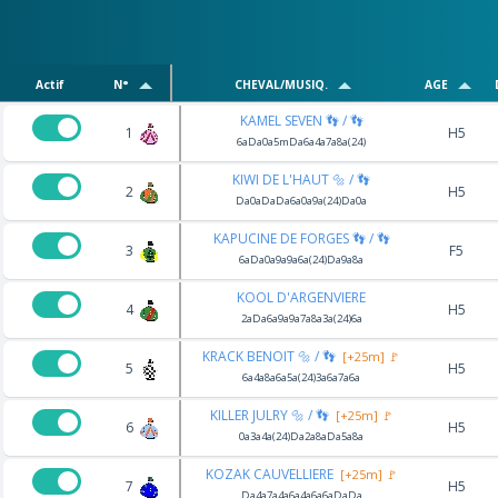
Actif
N°
CHEVAL/MUSIQ.
AGE
KAMEL SEVEN 👣 / 👣
1
H5
6aDa0a5mDa6a4a7a8a(24)
KIWI DE L'HAUT 🔩 / 👣
2
H5
Da0aDaDa6a0a9a(24)Da0a
KAPUCINE DE FORGES 👣 / 👣
3
F5
6aDa0a9a9a6a(24)Da9a8a
KOOL D'ARGENVIERE
4
H5
2aDa6a9a9a7a8a3a(24)6a
KRACK BENOIT 🔩 / 👣
[+25m] 🚩
5
H5
6a4a8a6a5a(24)3a6a7a6a
KILLER JULRY 🔩 / 👣
[+25m] 🚩
6
H5
0a3a4a(24)Da2a8aDa5a8a
KOZAK CAUVELLIERE
[+25m] 🚩
7
H5
Da4a7a4a6a4a6a6aDaDa