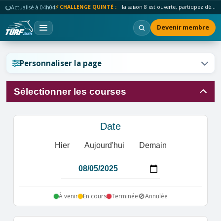
Actualisé à 04h04
⚡ CHALLENGE QUINTÉ :
la saison 8 est ouverte, participez dès maintenant !
Devenir membre
Réinitialiser l'affichage ?
Personnaliser la page
Sélectionner les courses
Annuler
Réinitialiser
Date
Hier
Aujourd'hui
Demain
🚫
À venir
En cours
Terminée
Annulée