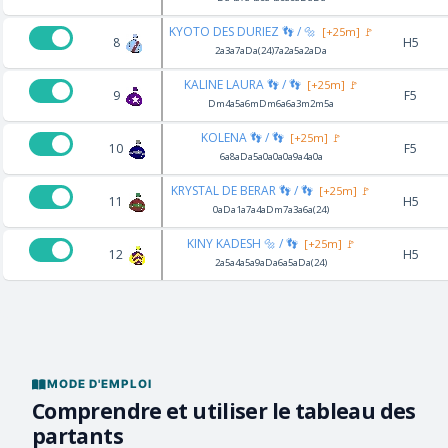
KYOTO DES DURIEZ 👣 / 🔩
[+25m] 🚩
8
H5
2a3a7aDa(24)7a2a5a2aDa
KALINE LAURA 👣 / 👣
[+25m] 🚩
9
F5
Dm4a5a6mDm6a6a3m2m5a
KOLENA 👣 / 👣
[+25m] 🚩
10
F5
6a8aDa5a0a0a0a9a4a0a
KRYSTAL DE BERAR 👣 / 👣
[+25m] 🚩
11
H5
0aDa1a7a4aDm7a3a6a(24)
KINY KADESH 🔩 / 👣
[+25m] 🚩
12
H5
2a5a4a5a9aDa6a5aDa(24)
MODE D'EMPLOI
Comprendre et utiliser le tableau des
partants