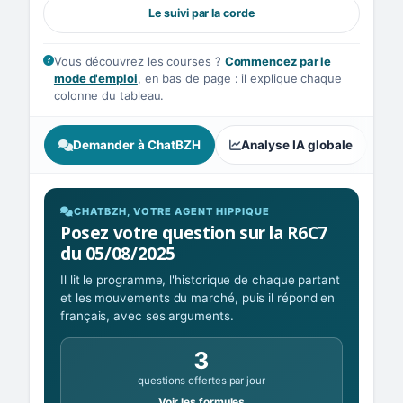
Le suivi par la corde
Vous découvrez les courses ?
Commencez par le
mode d'emploi
, en bas de page : il explique chaque
colonne du tableau.
Demander à ChatBZH
Analyse IA globale
A
CHATBZH, VOTRE AGENT HIPPIQUE
Posez votre question sur la R6C7
du 05/08/2025
Il lit le programme, l'historique de chaque partant
et les mouvements du marché, puis il répond en
français, avec ses arguments.
3
questions offertes par jour
Voir les formules