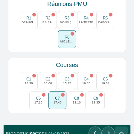
Réunions PMU
R1
R2
R3
R4
R5
DEAUVILLE
LES SABLES D OLONNE
MONS (GHLIN)
LA TESTE
CABOURG
R6
AIX LES BAINS
Courses
C1
C2
C3
C4
C5
14:30
15:00
15:35
16:05
16:38
C6
C7
C8
C9
17:10
17:40
18:10
18:35
R6C7
PRONOSTIC
DU 05/08/2025