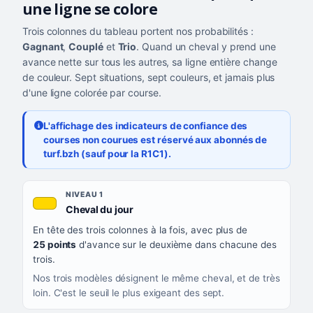
une ligne se colore
Trois colonnes du tableau portent nos probabilités :
Gagnant
,
Couplé
et
Trio
. Quand un cheval y prend une
avance nette sur tous les autres, sa ligne entière change
de couleur. Sept situations, sept couleurs, et jamais plus
d'une ligne colorée par course.
L'affichage des indicateurs de confiance des
courses non courues est réservé aux abonnés de
turf.bzh (sauf pour la R1C1).
Les sept niveaux de confiance, du plus exigeant au moins exigea
NIVEAU
NIVEAU 1
, couleur jaune or
Cheval du jour
QUAND LA LIGNE PREND CETTE COULEUR
En tête des trois colonnes à la fois, avec plus de
CE QUE CELA VOUS DIT
25 points
d'avance sur le deuxième dans chacune des
trois.
Nos trois modèles désignent le même cheval, et de très
loin. C'est le seuil le plus exigeant des sept.