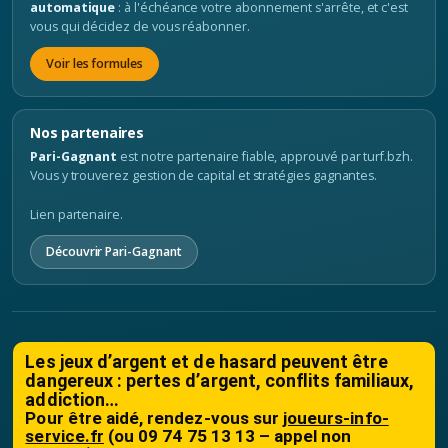
automatique
: à l'échéance votre abonnement s'arrête, et c'est
vous qui décidez de vous réabonner.
Voir les formules
Nos partenaires
Pari-Gagnant
est notre partenaire fiable, approuvé par turf.bzh.
Vous y trouverez gestion de capital et stratégies gagnantes.
Lien partenaire.
Découvrir Pari-Gagnant
Les jeux d’argent et de hasard peuvent être
dangereux : pertes d’argent, conflits familiaux,
addiction…
Pour être aidé, rendez-vous sur
joueurs-info-
service.fr
(ou 09 74 75 13 13 – appel non