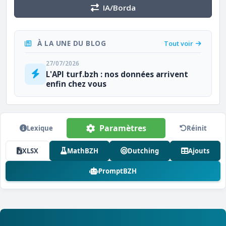
IA/Borda
À LA UNE DU BLOG
Tout voir
27/07/2026
L'API turf.bzh : nos données arrivent
enfin chez vous
Paramètres
Lexique
Réinit
XLSX
MathBZH
Dutching
Ajouts
PromptBZH