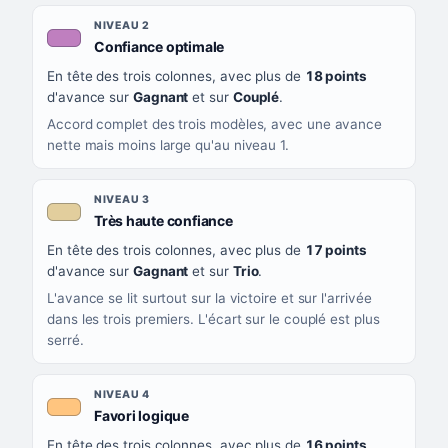
NIVEAU 2
, couleur mauve
Confiance optimale
En tête des trois colonnes, avec plus de
18 points
d'avance sur
Gagnant
et sur
Couplé
.
Accord complet des trois modèles, avec une avance
nette mais moins large qu'au niveau 1.
NIVEAU 3
, couleur beige
Très haute confiance
En tête des trois colonnes, avec plus de
17 points
d'avance sur
Gagnant
et sur
Trio
.
L'avance se lit surtout sur la victoire et sur l'arrivée
dans les trois premiers. L'écart sur le couplé est plus
serré.
NIVEAU 4
, couleur orange clair
Favori logique
En tête des trois colonnes, avec plus de
16 points