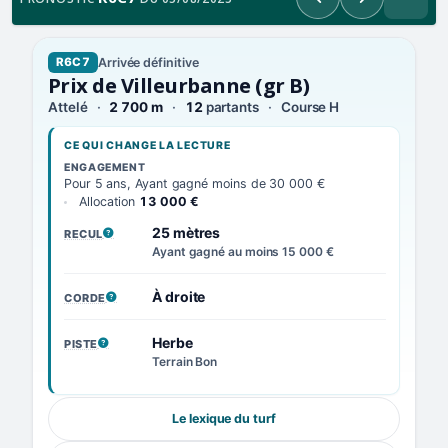
Précédent
Suivant
Arrivée définitive
R6C7
Prix de Villeurbanne (gr B)
Attelé
2 700 m
12
partants
Course H
CE QUI CHANGE LA LECTURE
ENGAGEMENT
Pour 5 ans, Ayant gagné moins de 30 000 €
Allocation
13 000 €
25 mètres
RECUL
, VOIR LA DÉFINITION
Ayant gagné au moins 15 000 €
À droite
CORDE
, VOIR LA DÉFINITION
Herbe
PISTE
, VOIR LA DÉFINITION
Terrain Bon
Le lexique du turf