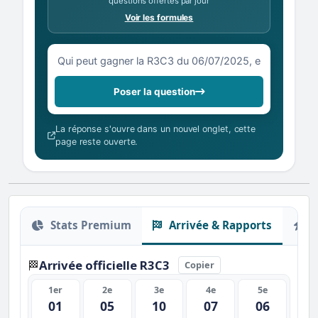
questions offertes par jour
Voir les formules
Votre question sur la R3C3 du 06/07/2025
Poser la question
La réponse s'ouvre dans un nouvel onglet, cette
page reste ouverte.
Stats Premium
Arrivée & Rapports
O
Arrivée officielle R3C3
🏁
Copier
1er
2e
3e
4e
5e
01
05
10
07
06