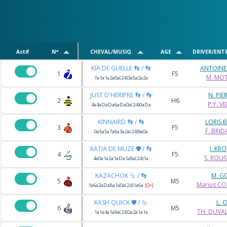
Actif
N°
CHEVAL/MUSIQ.
AGE
DRIVER/ENT
KIA DE GUELLE 👣 / 👣
ANTOINE
1
F5
M. MOT
7a1a1a2a0a(24)3a5a2a2a
JUST D'HERIPRE 👣 / 👣
N. PI
2
H6
P.Y. V
4a4aDaDa6aDa0a(24)0aDa
KINNAIRD 👣 / 👣
LORIS 
3
F5
F. BRI
0a5a5a7a6a3a2a(24)9a0a
KATIA DE MUZE 🛡️ / 👣
I. KR
4
F5
S. ROUS
4a0a1a2a1aDa1a8a(24)1a
KAZACHOK 🔩 / 👣
M. G
5
M5
Marius C
1a6a2aDa8a1a0a(24)1a6a
[Q+]
KASH QUICK 🛡️ / 🔩
L. 
6
M5
TH. DUVA
1a1a4a1a9a(24)2a2a1a1a