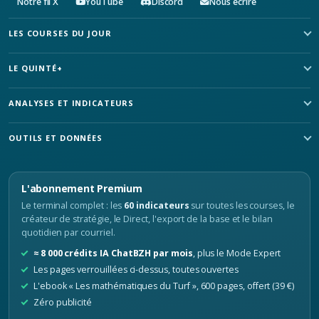
Notre fil X
YouTube
Discord
Nous écrire
LES COURSES DU JOUR
LE QUINTÉ+
ANALYSES ET INDICATEURS
OUTILS ET DONNÉES
L'abonnement Premium
Le terminal complet : les
60 indicateurs
sur toutes les courses, le
créateur de stratégie, le Direct, l'export de la base et le bilan
quotidien par courriel.
≈ 8 000 crédits IA ChatBZH par mois
, plus le Mode Expert
Les pages verrouillées ci-dessus, toutes ouvertes
L'ebook « Les mathématiques du Turf », 600 pages, offert (39 €)
Zéro publicité