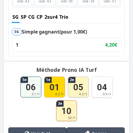
cote : 4.2
cote : 4.3
cote : 50
cote : 24
cote : 3.1
SG
SP
CG
CP
2sur4
Trio
Simple gagnant
(pour 1,00€)
SG
1
4,20€
Méthode Prono IA Turf
5e
1e
2e
06
01
05
04
3.1 /1
4.2 /1
4.3 /1
9.9 /1
3e
10
50 /1