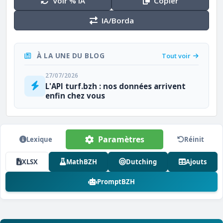
Voir % IA
Copier
IA/Borda
À LA UNE DU BLOG
Tout voir
27/07/2026
L'API turf.bzh : nos données arrivent
enfin chez vous
Paramètres
Lexique
Réinit
XLSX
MathBZH
Dutching
Ajouts
PromptBZH