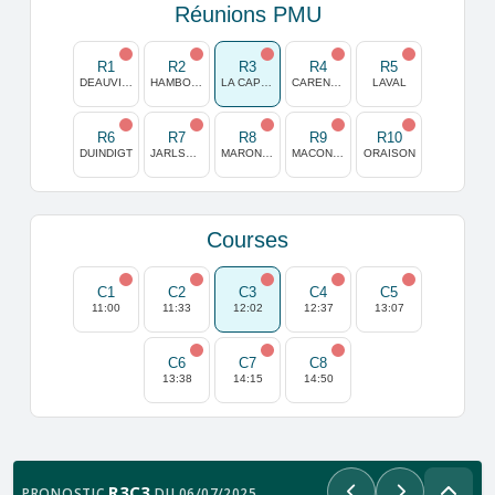
Réunions PMU
R1
R2
R3
R4
R5
DEAUVILLE
HAMBOURG HORN
LA CAPELLE
CARENTAN
LAVAL
R6
R7
R8
R9
R10
DUINDIGT
JARLSBERG
MARONAS
MACON-CLUNY
ORAISON
Courses
C1
C2
C3
C4
C5
11:00
11:33
12:02
12:37
13:07
C6
C7
C8
13:38
14:15
14:50
R3C3
PRONOSTIC
DU 06/07/2025