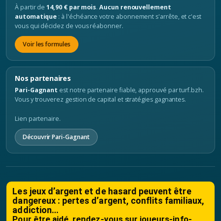
À partir de
14,90 € par mois
.
Aucun renouvellement
automatique
: à l'échéance votre abonnement s'arrête, et c'est
vous qui décidez de vous réabonner.
Voir les formules
Nos partenaires
Pari-Gagnant
est notre partenaire fiable, approuvé par turf.bzh.
Vous y trouverez gestion de capital et stratégies gagnantes.
Lien partenaire.
Découvrir Pari-Gagnant
Les jeux d’argent et de hasard peuvent être
dangereux : pertes d’argent, conflits familiaux,
addiction…
Pour être aidé, rendez-vous sur
joueurs-info-