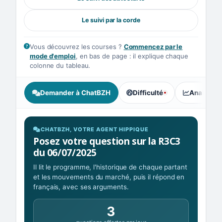
Le suivi par la corde
Vous découvrez les courses ?
Commencez par le
mode d'emploi
, en bas de page : il explique chaque
colonne du tableau.
Demander à ChatBZH
Difficulté
Analyse I
, tendance des parieurs : Ex
CHATBZH, VOTRE AGENT HIPPIQUE
Posez votre question sur la R3C3
du 06/07/2025
Il lit le programme, l'historique de chaque partant
et les mouvements du marché, puis il répond en
français, avec ses arguments.
3