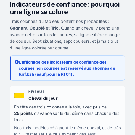
Indicateurs de confiance : pourquoi
une ligne se colore
Trois colonnes du tableau portent nos probabilités :
Gagnant
,
Couplé
et
Trio
. Quand un cheval y prend une
avance nette sur tous les autres, sa ligne entière change
de couleur. Sept situations, sept couleurs, et jamais plus
d'une ligne colorée par course.
L'affichage des indicateurs de confiance des
courses non courues est réservé aux abonnés de
turf.bzh (sauf pour la R1C1).
Les sept niveaux de confiance, du plus exigeant au moins exigea
NIVEAU
NIVEAU 1
, couleur jaune or
Cheval du jour
QUAND LA LIGNE PREND CETTE COULEUR
En tête des trois colonnes à la fois, avec plus de
CE QUE CELA VOUS DIT
25 points
d'avance sur le deuxième dans chacune des
trois.
Nos trois modèles désignent le même cheval, et de très
loin. C'est le seuil le plus exigeant des sept.