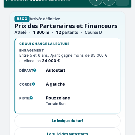
Précédent
Suivant
Arrivée définitive
R3C3
Prix des Partenaires et Financeurs
Attelé
1 800 m
12
partants
Course D
CE QUI CHANGE LA LECTURE
ENGAGEMENT
Entre 5 et 6 ans, Ayant gagné moins de 85 000 €
Allocation
24 000 €
Autostart
DÉPART
, VOIR LA DÉFINITION
À gauche
CORDE
, VOIR LA DÉFINITION
Pouzzolane
PISTE
, VOIR LA DÉFINITION
Terrain Bon
Le lexique du turf
Le suivi des autostarts