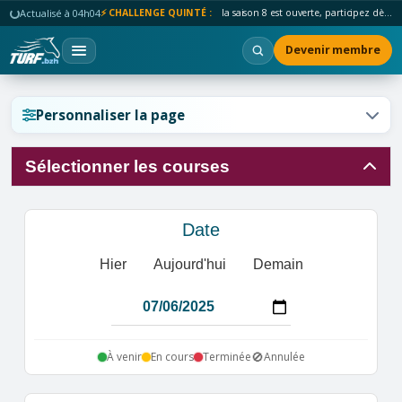
Actualisé à 04h04
⚡ CHALLENGE QUINTÉ :
la saison 8 est ouverte, participez dès maintenant !
Devenir membre
Réinitialiser l'affichage ?
Personnaliser la page
Sélectionner les courses
Annuler
Réinitialiser
Date
Hier
Aujourd'hui
Demain
🚫
À venir
En cours
Terminée
Annulée