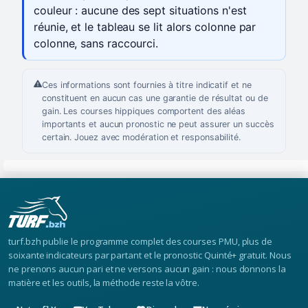
couleur : aucune des sept situations n'est
réunie, et le tableau se lit alors colonne par
colonne, sans raccourci.
Ces informations sont fournies à titre indicatif et ne
constituent en aucun cas une garantie de résultat ou de
gain. Les courses hippiques comportent des aléas
importants et aucun pronostic ne peut assurer un succès
certain. Jouez avec modération et responsabilité.
turf.bzh publie le programme complet des courses PMU, plus de
soixante indicateurs par partant et le pronostic Quinté+ gratuit. Nous
ne prenons aucun pari et ne versons aucun gain : nous donnons la
matière et les outils, la méthode reste la vôtre.