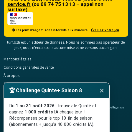
service.fr
(ou 09 74 75 13 13 – appel non
surtaxé)
🔞 Les jeux d'argent sont interdits aux mineurs ·
Évaluez votre jeu
turf.bzh est un éditeur de données. Nous ne sommes pas opérateur de
jeux, nous n'encaissons aucune mise et ne versons aucun gain.
Mentions légales
Conditions générales de vente
À propos
Contact
×
🏆 Challenge Quinte+ Saison 8
Confidentialité
Résilier mon abonnement
Du
1 au 31 août 2026
: trouvez le Quinté et
© 2020-2026
TURF.bzh
, analyses hippiques, classement ELO et intelligence
gagnez
1 000 crédits IA
chaque jour !
artificielle.
Site indépendant, sans lien avec le PMU. Jeu interdit aux mineurs.
Récompenses pour le top 10 fin de saison
(abonnements + jusqu'a 40 000 crédits IA).