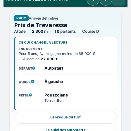
Précédent
Suivant
Arrivée définitive
R4C2
Prix de Trevaresse
Attelé
2 300 m
10
partants
Course D
CE QUI CHANGE LA LECTURE
ENGAGEMENT
Pour 5 ans, Ayant gagné moins de 65 000 €
Allocation
27 000 €
Autostart
DÉPART
, VOIR LA DÉFINITION
À gauche
CORDE
, VOIR LA DÉFINITION
Pouzzolane
PISTE
, VOIR LA DÉFINITION
Terrain Bon
Le lexique du turf
Le suivi des autostarts