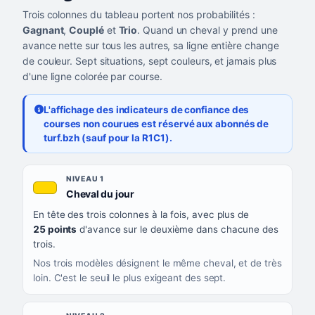
Trois colonnes du tableau portent nos probabilités :
Gagnant
,
Couplé
et
Trio
. Quand un cheval y prend une
avance nette sur tous les autres, sa ligne entière change
de couleur. Sept situations, sept couleurs, et jamais plus
d'une ligne colorée par course.
L'affichage des indicateurs de confiance des
courses non courues est réservé aux abonnés de
turf.bzh (sauf pour la R1C1).
Les sept niveaux de confiance, du plus exigeant au moins exigea
NIVEAU
NIVEAU 1
, couleur jaune or
Cheval du jour
QUAND LA LIGNE PREND CETTE COULEUR
En tête des trois colonnes à la fois, avec plus de
CE QUE CELA VOUS DIT
25 points
d'avance sur le deuxième dans chacune des
trois.
Nos trois modèles désignent le même cheval, et de très
loin. C'est le seuil le plus exigeant des sept.