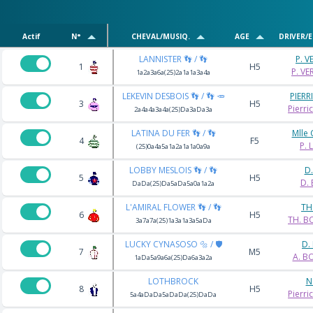
Actif
N°
CHEVAL/MUSIQ.
AGE
DRIVER/
LANNISTER 👣 / 👣
P. 
1
H5
P. V
1a2a3a6a(25)2a1a1a3a4a
LEKEVIN DESBOIS 👣 / 👣 🥕
PIERR
3
H5
Pierri
2a4a4a3a4a(25)Da3aDa3a
LATINA DU FER 👣 / 👣
Mlle 
4
F5
P. 
(25)0a4a5a1a2a1a1a0a9a
LOBBY MESLOIS 👣 / 👣
D
5
H5
D.
DaDa(25)Da5aDa5a0a1a2a
L'AMIRAL FLOWER 👣 / 👣
TH
6
H5
TH. 
3a7a7a(25)1a3a1a3a5aDa
LUCKY CYNASOSO 🔩 / 🛡️
D.
7
M5
A. B
1aDa5a9a6a(25)Da6a3a2a
LOTHBROCK
N
8
H5
Pierri
5a4aDaDa5aDaDa(25)DaDa