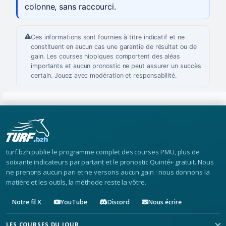
colonne, sans raccourci.
Ces informations sont fournies à titre indicatif et ne
constituent en aucun cas une garantie de résultat ou de
gain. Les courses hippiques comportent des aléas
importants et aucun pronostic ne peut assurer un succès
certain. Jouez avec modération et responsabilité.
turf.bzh publie le programme complet des courses PMU, plus de
soixante indicateurs par partant et le pronostic Quinté+ gratuit. Nous
ne prenons aucun pari et ne versons aucun gain : nous donnons la
matière et les outils, la méthode reste la vôtre.
Notre fil X
YouTube
Discord
Nous écrire
LES COURSES DU JOUR