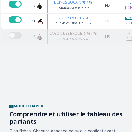
LICINUS BOCAIN 👣 / 👣
J.
9
H5
J. 
1a4a4a0a(25)Da1a2a2a2a
LOVELY LA CHENAIE
N. 
10
F5
R. L
DaDaDaDa(25)9a1aDa1a1a
LAGON DES BROUETS 👣 / 👣
P.
2
H5
P. 
5a2a9a4a2a6a(25)1a1a7a
MODE D'EMPLOI
Comprendre et utiliser le tableau des
partants
Cinq fiches. Chacune annonce ce qu'elle contient avant