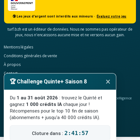
🔞 Les jeux d'argent sont interdits aux mineurs ·
Évaluez votre jeu
turf.bzh est un éditeur de données. Nous ne sommes pas opérateur de
jeux, nous n'encaissons aucune mise et ne versons aucun gain.
Mentions légales
Conditions générales de vente
À propos
Contact
×
🏆 Challenge Quinte+ Saison 8
Confidentialité
Résilier mon abonnement
Du
1 au 31 août 2026
: trouvez le Quinté et
© 2020-2026
TURF.bzh
, analyses hippiques, classement ELO et intelligence
artificielle.
gagnez
1 000 crédits IA
chaque jour !
Site indépendant, sans lien avec le PMU. Jeu interdit aux mineurs.
Récompenses pour le top 10 fin de saison
(abonnements + jusqu'a 40 000 crédits IA).
2:41:56
Cloture dans :