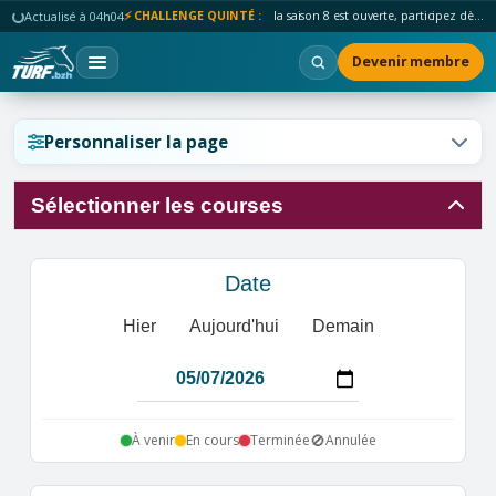
Actualisé à 04h04
⚡ CHALLENGE QUINTÉ :
la saison 8 est ouverte, participez dès maintenant !
Devenir membre
Réinitialiser l'affichage ?
Personnaliser la page
Sélectionner les courses
Annuler
Réinitialiser
Date
Hier
Aujourd'hui
Demain
🚫
À venir
En cours
Terminée
Annulée