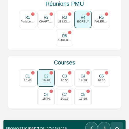
Réunions PMU
R1
R2
R3
R4
R5
ParisLongchamp
CHARTRES
LE LION D'ANGERS
BORELY
PALERMO
R6
AQUEDUCT
Courses
C1
C2
C3
C4
C5
15:46
16:20
16:55
17:30
18:05
C6
C7
C8
18:40
19:15
19:50
R4C2
PRONOSTIC
DU 07/05/2026