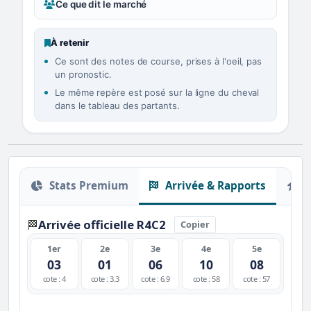
Ce que dit le marché
À retenir
Ce sont des notes de course, prises à l'oeil, pas
un pronostic.
Le même repère est posé sur la ligne du cheval
dans le tableau des partants.
Stats Premium
Arrivée & Rapports
O
Arrivée officielle R4C2
🏁
Copier
1er
2e
3e
4e
5e
03
01
06
10
08
cote : 4
cote : 3.3
cote : 6.9
cote : 58
cote : 57