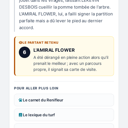
jouet dans les virages, laissant LEKEVIN
DESBOIS cueillir la pomme tombée de l'arbre.
L'AMIRAL FLOWER, lui, a failli signer la partition
parfaite mais a dû lever le pied au dernier
accord.
LE PARTANT RETENU
Numéro 6 :
L'AMIRAL FLOWER
6
A été dérangé en pleine action alors qu'il
prenait le meilleur ; avec un parcours
propre, il signait sa carte de visite.
POUR ALLER PLUS LOIN
Le carnet du Renifleur
Le lexique du turf