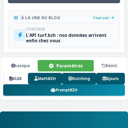
À LA UNE DU BLOG
Tout voir
27/07/2026
L'API turf.bzh : nos données arrivent
enfin chez vous
Paramètres
Lexique
Réinit
XLSX
MathBZH
Dutching
Ajouts
PromptBZH