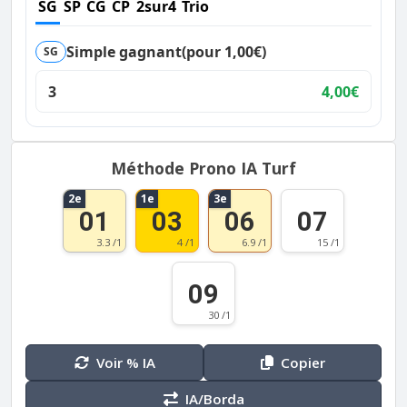
SG
SP
CG
CP
2sur4
Trio
Simple gagnant
(pour 1,00€)
SG
3
4,00€
Méthode Prono IA Turf
2e
1e
3e
01
03
06
07
3.3 /1
4 /1
6.9 /1
15 /1
09
30 /1
Voir % IA
Copier
IA/Borda