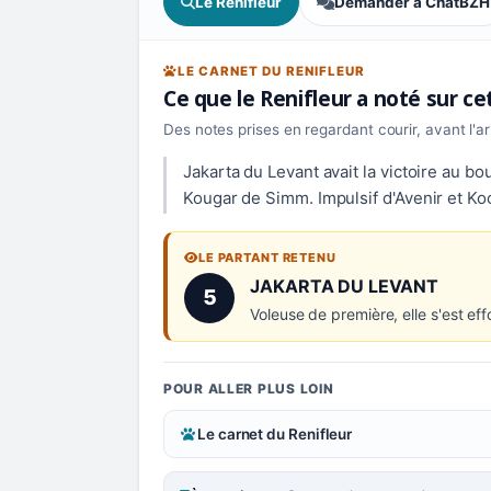
Le Renifleur
Demander à ChatBZH
LE CARNET DU RENIFLEUR
Ce que le Renifleur a noté sur c
Des notes prises en regardant courir, avant l'a
Jakarta du Levant avait la victoire au bo
Kougar de Simm. Impulsif d'Avenir et Koo
LE PARTANT RETENU
Numéro 5 :
JAKARTA DU LEVANT
5
Voleuse de première, elle s'est effo
POUR ALLER PLUS LOIN
Le carnet du Renifleur