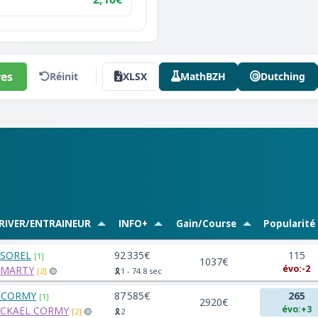
es
Réinit
XLSX
MathBZH
Dutching
RIVER/ENTRAINEUR
INFO+
Gain/Course
Popularité
 SOREL
92 335€
115
[1]
1037€
évo:-2
 MARTY
[2]
🟡
🎗️1 - 74.8 sec
 CORMY
87 585€
265
[1]
2920€
évo:+3
ICKAEL CORMY
[2]
🟡
🎗️2