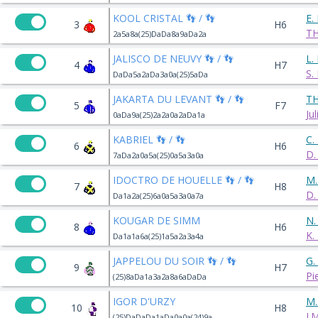
KOOL CRISTAL 👣 / 👣
E.
3
H6
T
2a5a8a(25)DaDa8a9aDa2a
JALISCO DE NEUVY 👣 / 👣
L.
4
H7
S.
DaDa5a2aDa3a0a(25)5aDa
JAKARTA DU LEVANT 👣 / 👣
TH
5
F7
Ju
0aDa9a(25)2a2a0a2aDa1a
KABRIEL 👣 / 👣
C.
6
H6
D.
7aDa2a0a5a(25)0a5a3a0a
IDOCTRO DE HOUELLE 👣 / 👣
M.
7
H8
D.
Da1a2a(25)6a0a5a3a0a7a
KOUGAR DE SIMM
N.
8
H6
K.
Da1a1a6a(25)1a5a2a3a4a
JAPPELOU DU SOIR 👣 / 👣
G.
9
H7
Pi
(25)8aDa1a3a2a8a6aDaDa
IGOR D'URZY
M.
10
H8
J.
(25)DaDaDa1aDa0a0a(24)9a