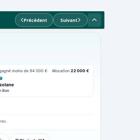
Précédent
Suivant
t gagné moins de 94 000 €
Allocation
22 000 €
 LA DÉFINITION
zolane
n Bon
eau.