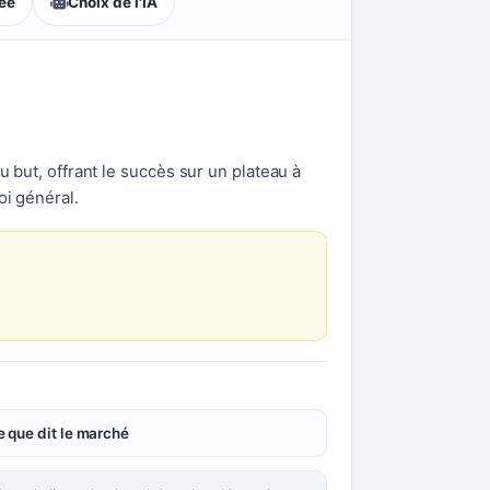
lée
Choix de l'IA
u but, offrant le succès sur un plateau à
oi général.
.
 que dit le marché