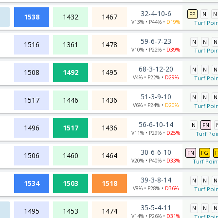
32-4-10-6
FP
N
N
1538
1432
1467
V13% • P44% •
D19%
Turf Poin
59-6-7-23
N
N
N
1516
1361
1478
V10% • P22% •
D39%
Turf Poin
68-3-12-20
N
N
N
1508
1492
1495
V4% • P22% •
D29%
Turf Poin
51-3-9-10
N
N
N
1517
1446
1436
V6% • P24% •
D20%
Turf Poin
56-6-10-14
N
FN
1496
1517
1436
V11% • P29% •
D25%
Turf Poi
30-6-6-10
FN
FG
1506
1460
1464
V20% • P40% •
D33%
Turf Poin
39-3-8-14
N
N
N
1534
1503
1518
V8% • P28% •
D36%
Turf Poin
35-5-4-11
N
N
N
1495
1453
1474
V14% • P26% •
D31%
Turf Poin