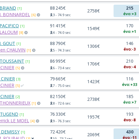
 BRIAND
88 245€
215
[1]
2758€
évo:+3
H. BONNARDEL
[6]
🟡
🎗️3 - 74.9 sec
 PACIFICO
91 415€
170
[1]
1549€
évo:+1
 LALOUM
[8]
🟡
🎗️4 - 74.0 sec
. GOUT
88 790€
146
[1]
1306€
évo:-3
lien CHAUVIN
[1]
🟡
🎗️5 - 74.3 sec
 TOUSSAINT
86 995€
210
[1]
1706€
évo:-4
 CINIER
[5]
🟡
🎗️6 - 73.4 sec
 CINIER
79 665€
116
[3]
1423€
évo:+33
 CINIER
[5]
✅
🎗️7 - 75.0 sec
 CINIER
82 150€
185
[2]
2738€
évo:+7
 THONNERIEUX
[1]
🟡
🎗️8 - 72.6 sec
 TUGEND
76 330€
193
[1]
1957€
évo:-8
errick LE MOEL
[4]
🟡
🎗️9 - 76.3 sec
 DEMISSY
72 420€
430
[1]
2069€
évo:-11
M. ROUBAUD
[3]
❌
🎗️10 - 73.2 sec