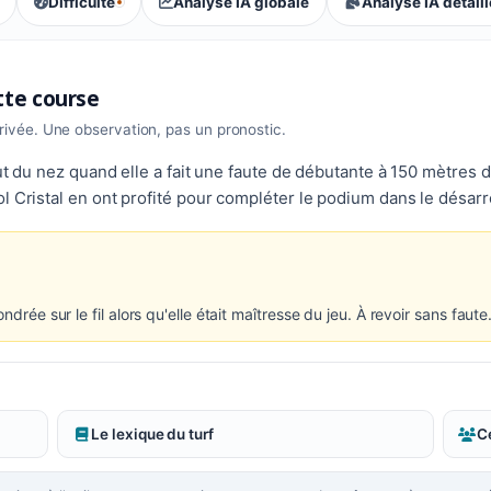
Difficulté
Analyse IA globale
Analyse IA détail
, tendance des parieurs : Équilibrée
ette course
rrivée. Une observation, pas un pronostic.
ut du nez quand elle a fait une faute de débutante à 150 mètres d
l Cristal en ont profité pour compléter le podium dans le désarr
ndrée sur le fil alors qu'elle était maîtresse du jeu. À revoir sans faute
Le lexique du turf
Ce