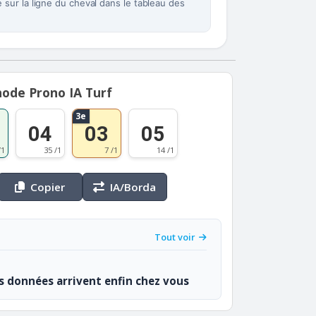
sur la ligne du cheval dans le tableau des
ode Prono IA Turf
3e
04
03
05
/1
35 /1
7 /1
14 /1
Copier
IA/Borda
Tout voir
os données arrivent enfin chez vous