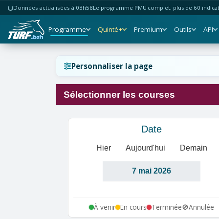
Données actualisées à 03h58
Le programme PMU complet, plus de 60 indicate
Programme
Quinté+
Premium
Outils
API
Réinitialiser l'affichage ?
Personnaliser la page
Sélectionner les courses
Annuler
Réinitialiser
Date
Hier
Aujourd'hui
Demain
À venir
En cours
Terminée
🚫
Annulée