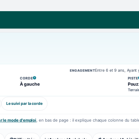
Entre 6 et 9 ans, Ayan
ENGAGEMENT
CORDE
PISTE
, VOIR LA DÉFINITION
, VOIR
À gauche
Pouz
Terrai
Le suivi par la corde
 le mode d'emploi
, en bas de page : il explique chaque colonne du tabl