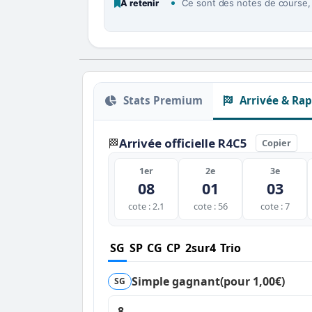
Ce sont des notes de course, p
À retenir
Stats Premium
Arrivée & Rap
Arrivée officielle R4C5
🏁
Copier
1er
2e
3e
08
01
03
cote : 2.1
cote : 56
cote : 7
SG
SP
CG
CP
2sur4
Trio
Simple gagnant
(pour 1,00€)
SG
8