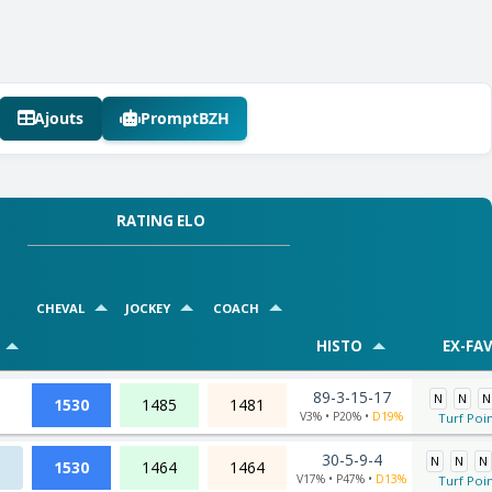
Ajouts
PromptBZH
RATING ELO
CHEVAL
JOCKEY
COACH
HISTO
EX-FAV
89-3-15-17
N
N
N
1530
1485
1481
V3% • P20% •
D19%
Turf Poin
30-5-9-4
N
N
N
1530
1464
1464
V17% • P47% •
D13%
Turf Poin