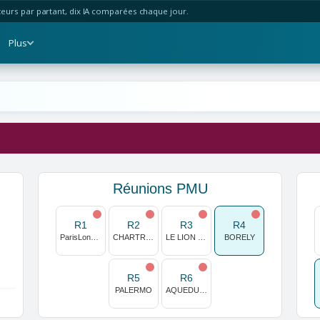
urs par partant, dix IA comparées chaque jour.
Plus
Réunions PMU
R1
R2
R3
R4
ParisLongchamp
CHARTRES
LE LION D'ANGERS
BORELY
R5
R6
PALERMO
AQUEDUCT