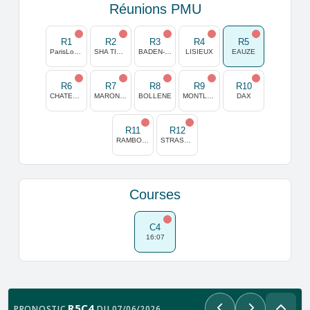
Réunions PMU
R1
R2
R3
R4
R5
ParisLongchamp
SHA TIN (HONG KONG)
BADEN-BADEN
LISIEUX
EAUZE
R6
R7
R8
R9
R10
CHATEAUBRIANT
MARONAS
BOLLENE
MONTLUCON
DAX
R11
R12
RAMBOUILLET
STRASBOURG
Courses
C4
16:07
R5C4
PRONOSTIC
DU 07/06/2026