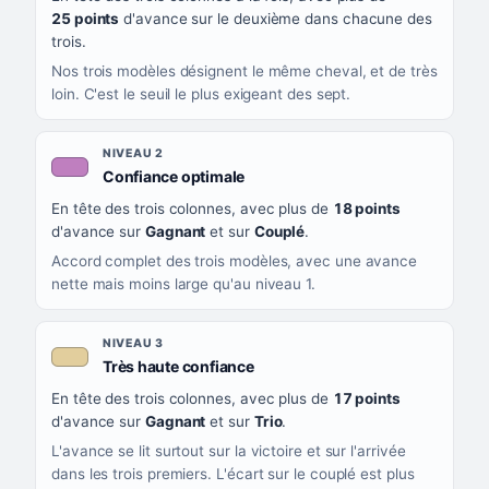
CE QUE CELA VOUS DIT
25 points
d'avance sur le deuxième dans chacune des
trois.
Nos trois modèles désignent le même cheval, et de très
loin. C'est le seuil le plus exigeant des sept.
NIVEAU 2
, couleur mauve
Confiance optimale
En tête des trois colonnes, avec plus de
18 points
d'avance sur
Gagnant
et sur
Couplé
.
Accord complet des trois modèles, avec une avance
nette mais moins large qu'au niveau 1.
NIVEAU 3
, couleur beige
Très haute confiance
En tête des trois colonnes, avec plus de
17 points
d'avance sur
Gagnant
et sur
Trio
.
L'avance se lit surtout sur la victoire et sur l'arrivée
dans les trois premiers. L'écart sur le couplé est plus