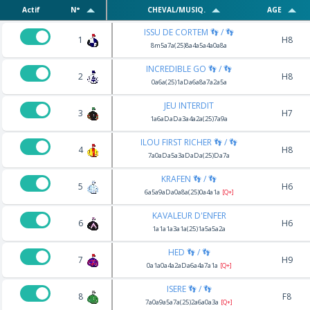
Actif
N°
CHEVAL/MUSIQ.
AGE
ISSU DE CORTEM 👣 / 👣
1
H8
8m5a7a(25)8a4a5a4a0a8a
INCREDIBLE GO 👣 / 👣
2
H8
0a6a(25)1aDa6a8a7a2a5a
JEU INTERDIT
3
H7
1a6aDaDa3a4a2a(25)7a9a
ILOU FIRST RICHER 👣 / 👣
4
H8
7a0aDa5a3aDaDa(25)Da7a
KRAFEN 👣 / 👣
5
H6
6a5a9aDa0a8a(25)0a4a1a
[Q+]
KAVALEUR D'ENFER
6
H6
1a1a1a3a1a(25)1a5a5a2a
HED 👣 / 👣
7
H9
0a1a0a4a2aDa6a4a7a1a
[Q+]
ISERE 👣 / 👣
8
F8
7a0a9a5a7a(25)2a6a0a3a
[Q+]