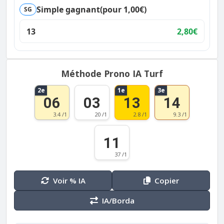
Simple gagnant
(pour 1,00€)
SG
13
2,80€
Méthode Prono IA Turf
2e
1e
3e
06
03
13
14
3.4 /1
20 /1
2.8 /1
9.3 /1
11
37 /1
Voir % IA
Copier
IA/Borda