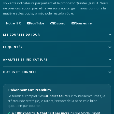
soixante indicateurs par partant et le pronostic Quinté+ gratuit. Nous
ne prenons aucun pari et ne versons aucun gain : nous donnons la
matière et les outils, la méthode reste la vôtre.
Notre fil X
YouTube
Discord
Nous écrire
LES COURSES DU JOUR
LE QUINTÉ+
ANALYSES ET INDICATEURS
OUTILS ET DONNÉES
L'abonnement Premium
Le terminal complet : les
60 indicateurs
sur toutes les courses, le
créateur de stratégie, le Direct, l'export de la base et le bilan
quotidien par courriel.
≈ 8 000 crédits IA ChatBZH par mois
, plus le Mode Expert