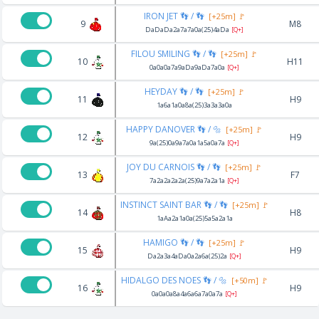
IRON JET 👣 / 👣
[+25m] 🚩
9
M8
DaDaDa2a7a7a0a(25)4aDa
[Q+]
FILOU SMILING 👣 / 👣
[+25m] 🚩
10
H11
0a0a0a7a9aDa9aDa7a0a
[Q+]
HEYDAY 👣 / 👣
[+25m] 🚩
11
H9
1a6a1a0a8a(25)3a3a3a0a
HAPPY DANOVER 👣 / 🔩
[+25m] 🚩
12
H9
9a(25)0a9a7a0a1a5a0a7a
[Q+]
JOY DU CARNOIS 👣 / 👣
[+25m] 🚩
13
F7
7a2a2a2a2a(25)9a7a2a1a
[Q+]
INSTINCT SAINT BAR 👣 / 👣
[+25m] 🚩
14
H8
1aAa2a1a0a(25)5a5a2a1a
HAMIGO 👣 / 👣
[+25m] 🚩
15
H9
Da2a3a4aDa0a2a6a(25)2a
[Q+]
HIDALGO DES NOES 👣 / 🔩
[+50m] 🚩
16
H9
0a0a0a8a4a6a6a7a0a7a
[Q+]