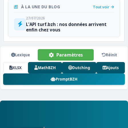
À LA UNE DU BLOG
Tout voir
27/07/2026
L'API turf.bzh : nos données arrivent
enfin chez vous
Paramètres
Lexique
Réinit
XLSX
MathBZH
Dutching
Ajouts
PromptBZH