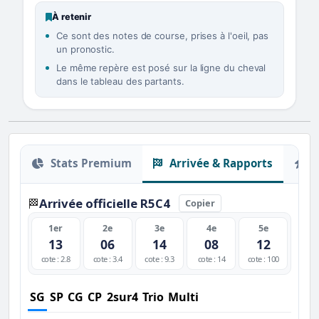
À retenir
Ce sont des notes de course, prises à l'oeil, pas
un pronostic.
Le même repère est posé sur la ligne du cheval
dans le tableau des partants.
Stats Premium
Arrivée & Rapports
O
Arrivée officielle R5C4
🏁
Copier
1er
2e
3e
4e
5e
13
06
14
08
12
cote : 2.8
cote : 3.4
cote : 9.3
cote : 14
cote : 100
SG
SP
CG
CP
2sur4
Trio
Multi