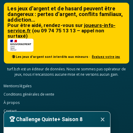
Les jeux d’argent et de hasard peuvent être
dangereux : pertes d’argent, conflits familiaux,
addiction…
Pour être aidé, rendez-vous sur
joueurs-info-
service.fr
(ou 09 74 75 13 13 – appel non
surtaxé)
🔞 Les jeux d'argent sont interdits aux mineurs ·
Évaluez votre jeu
turf.bzh est un éditeur de données. Nous ne sommes pas opérateur de
jeux, nous n'encaissons aucune mise et ne versons aucun gain.
Mentions légales
Conditions générales de vente
À propos
Contact
×
🏆 Challenge Quinte+ Saison 8
Confidentialité
Résilier mon abonnement