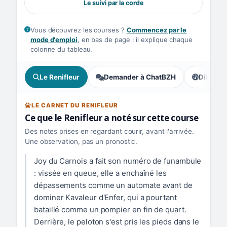
Le suivi par la corde
Vous découvrez les courses ?
Commencez par le
mode d'emploi
, en bas de page : il explique chaque
colonne du tableau.
Le Renifleur
Demander à ChatBZH
Difficult
, tendance
LE CARNET DU RENIFLEUR
Ce que le Renifleur a noté sur cette course
Des notes prises en regardant courir, avant l'arrivée.
Une observation, pas un pronostic.
Joy du Carnois a fait son numéro de funambule
: vissée en queue, elle a enchaîné les
dépassements comme un automate avant de
dominer Kavaleur d'Enfer, qui a pourtant
bataillé comme un pompier en fin de quart.
Derrière, le peloton s'est pris les pieds dans le