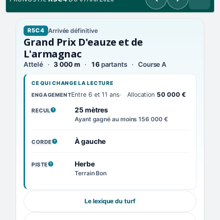
Précédent
Suivant
Arrivée définitive
R5C4
Grand Prix D'eauze et de
L'armagnac
Attelé
3 000 m
16
partants
Course A
CE QUI CHANGE LA LECTURE
Entre 6 et 11 ans
Allocation
50 000 €
ENGAGEMENT
25 mètres
RECUL
, VOIR LA DÉFINITION
Ayant gagné au moins 156 000 €
À gauche
CORDE
, VOIR LA DÉFINITION
Herbe
PISTE
, VOIR LA DÉFINITION
Terrain Bon
Le lexique du turf