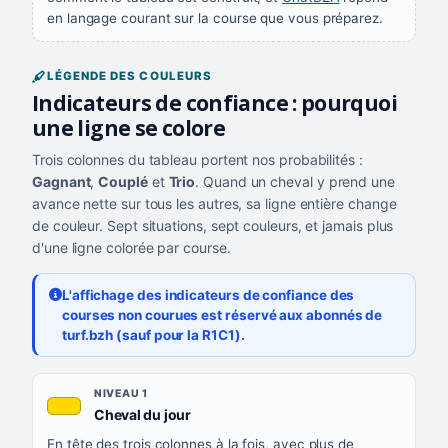
en langage courant sur la course que vous préparez.
LÉGENDE DES COULEURS
Indicateurs de confiance : pourquoi
une ligne se colore
Trois colonnes du tableau portent nos probabilités :
Gagnant
,
Couplé
et
Trio
. Quand un cheval y prend une
avance nette sur tous les autres, sa ligne entière change
de couleur. Sept situations, sept couleurs, et jamais plus
d'une ligne colorée par course.
L'affichage des indicateurs de confiance des
courses non courues est réservé aux abonnés de
turf.bzh (sauf pour la R1C1).
Les sept niveaux de confiance, du plus exigeant au moins exigea
NIVEAU
NIVEAU 1
, couleur jaune or
Cheval du jour
QUAND LA LIGNE PREND CETTE COULEUR
En tête des trois colonnes à la fois, avec plus de