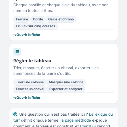
Chaque pastille et chaque sigle du tableau, avec son
nom en toutes lettres.
Ferrure
Corde
Gains et chrono
Ex-Fav sur cinq courses
Ouvrir la fiche
Régler le tableau
Trier, masquer, écarter un cheval, exporter : les
commandes de la barre d'outils.
Trier une colonne
Masquer une colonne
Écarter un cheval
Exporter et analyser
Ouvrir la fiche
Une question qui n'est pas traitée ici ?
Le lexique du
turf
définit chaque terme,
la page méthode
explique
comment le tableau est construit, et
ChatBZH
répond