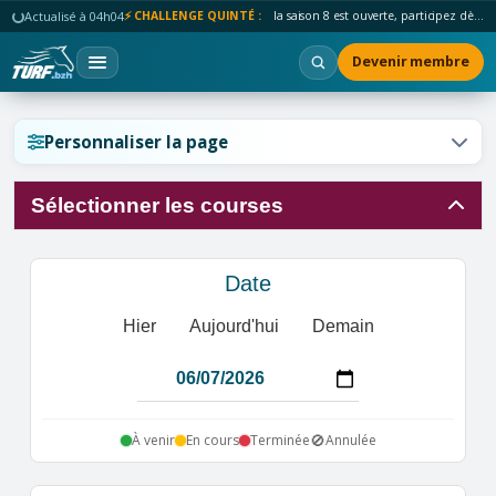
Actualisé à 04h04
⚡ CHALLENGE QUINTÉ :
la saison 8 est ouverte, participez dès maintenant !
Devenir membre
Réinitialiser l'affichage ?
Personnaliser la page
Sélectionner les courses
Annuler
Réinitialiser
Date
Hier
Aujourd'hui
Demain
🚫
À venir
En cours
Terminée
Annulée