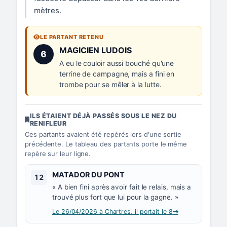
mètres.
LE PARTANT RETENU
Numéro 6 :
MAGICIEN LUDOIS
6
A eu le couloir aussi bouché qu'une
terrine de campagne, mais a fini en
trombe pour se mêler à la lutte.
ILS ÉTAIENT DÉJÀ PASSÉS SOUS LE NEZ DU
RENIFLEUR
Ces partants avaient été repérés lors d'une sortie
précédente. Le tableau des partants porte le même
repère sur leur ligne.
Numéro 12 :
MATADOR DU PONT
12
« A bien fini après avoir fait le relais, mais a
trouvé plus fort que lui pour la gagne. »
Le 26/04/2026 à Chartres, il portait le 8