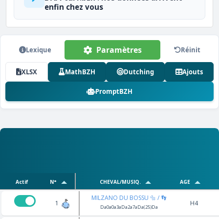
enfin chez vous
Paramètres
Lexique
Réinit
XLSX
MathBZH
Dutching
Ajouts
PromptBZH
Actif
N°
CHEVAL/MUSIQ.
AGE
MILZANO DU BOSSU 🔩 / 👣
1
H4
Da0a0a3aDa2a7aDa(25)Da