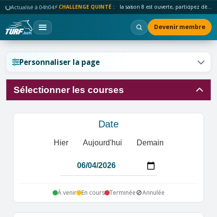
Actualisé à 04h04
⚡ CHALLENGE QUINTÉ :
la saison 8 est ouverte, participez dès maintenant !
Devenir membre
Réinitialiser l'affichage ?
Personnaliser la page
Sélectionner les courses
Annuler
Réinitialiser
Date
Hier
Aujourd'hui
Demain
🚫
À venir
En cours
Terminée
Annulée