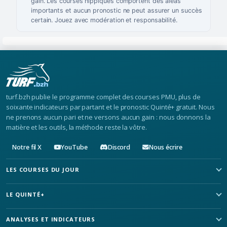
gain. Les courses hippiques comportent des aléas
importants et aucun pronostic ne peut assurer un succès
certain. Jouez avec modération et responsabilité.
turf.bzh publie le programme complet des courses PMU, plus de
soixante indicateurs par partant et le pronostic Quinté+ gratuit. Nous
ne prenons aucun pari et ne versons aucun gain : nous donnons la
matière et les outils, la méthode reste la vôtre.
Notre fil X
YouTube
Discord
Nous écrire
LES COURSES DU JOUR
LE QUINTÉ+
ANALYSES ET INDICATEURS