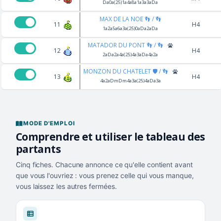
Da0a(25)1a4a8a1a3a3aDa
MAX DE LA NOE 👣 / 👣
11
H4
1a2a5a6a3a(25)0aDa2aDa
MATADOR DU PONT 👣 / 👣
12
H4
2aDa2a4a(25)4a3aDa4a2a
MONZON DU CHATELET 🛡️ / 👣
13
H4
4a2aDmDm4a3a(25)4aDa3a
MODE D'EMPLOI
Comprendre et utiliser le tableau des
partants
Cinq fiches. Chacune annonce ce qu'elle contient avant
que vous l'ouvriez : vous prenez celle qui vous manque,
vous laissez les autres fermées.