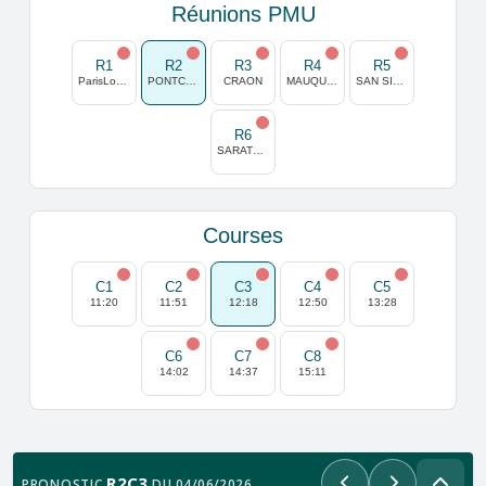
Réunions PMU
R1
R2
R3
R4
R5
ParisLongchamp
PONTCHATEAU
CRAON
MAUQUENCHY
SAN SIRO (MILAN)
R6
SARATOGA
Courses
C1
C2
C3
C4
C5
11:20
11:51
12:18
12:50
13:28
C6
C7
C8
14:02
14:37
15:11
R2C3
PRONOSTIC
DU 04/06/2026