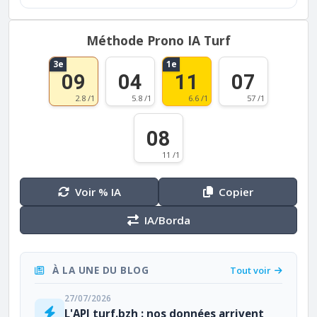
Méthode Prono IA Turf
3e
1e
09
04
11
07
2.8 /1
5.8 /1
6.6 /1
57 /1
08
11 /1
Voir % IA
Copier
IA/Borda
À LA UNE DU BLOG
Tout voir
27/07/2026
L'API turf.bzh : nos données arrivent