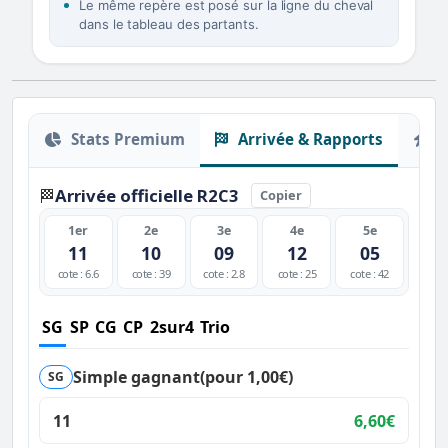
Le même repère est posé sur la ligne du cheval
dans le tableau des partants.
Stats Premium
Arrivée & Rapports
O
Arrivée officielle R2C3
🏁
Copier
1er
2e
3e
4e
5e
11
10
09
12
05
cote : 6.6
cote : 39
cote : 2.8
cote : 25
cote : 42
SG
SP
CG
CP
2sur4
Trio
Simple gagnant
(pour 1,00€)
SG
11
6,60€