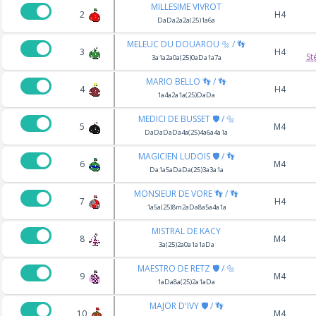
MILLESIME VIVROT
2
H4
DaDa2a2a(25)1a6a
MELEUC DU DOUAROU 🔩 / 👣
3
H4
St
3a1a2a0a(25)0aDa1a7a
MARIO BELLO 👣 / 👣
4
H4
1a4a2a1a(25)DaDa
MEDICI DE BUSSET 🛡️ / 🔩
5
M4
DaDaDaDa4a(25)4a6a4a1a
MAGICIEN LUDOIS 🛡️ / 👣
6
M4
Da1a5aDaDa(25)3a3a1a
MONSIEUR DE VORE 👣 / 👣
7
H4
1a5a(25)8m2aDa8a5a4a1a
MISTRAL DE KACY
8
M4
3a(25)2a0a1a1aDa
MAESTRO DE RETZ 🛡️ / 🔩
9
M4
1aDa8a(25)2a1aDa
MAJOR D'IVY 🛡️ / 👣
10
M4