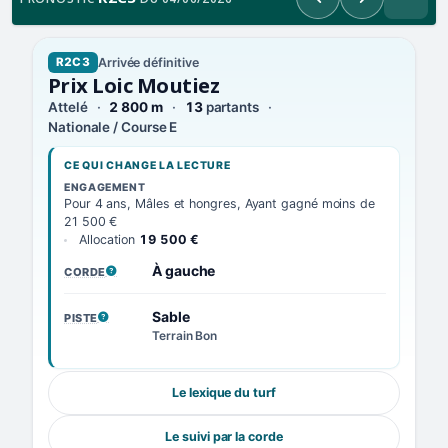
Précédent
Suivant
Arrivée définitive
R2C3
Prix Loic Moutiez
Attelé
2 800 m
13
partants
Nationale / Course E
CE QUI CHANGE LA LECTURE
ENGAGEMENT
Pour 4 ans, Mâles et hongres, Ayant gagné moins de
21 500 €
Allocation
19 500 €
À gauche
CORDE
, VOIR LA DÉFINITION
Sable
PISTE
, VOIR LA DÉFINITION
Terrain Bon
Le lexique du turf
Le suivi par la corde