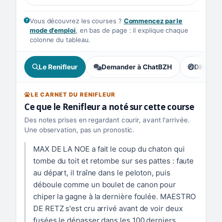
Vous découvrez les courses ?
Commencez par le
mode d'emploi
, en bas de page : il explique chaque
colonne du tableau.
Le Renifleur
Demander à ChatBZH
Difficult
, tendance
LE CARNET DU RENIFLEUR
Ce que le Renifleur a noté sur cette course
Des notes prises en regardant courir, avant l'arrivée.
Une observation, pas un pronostic.
MAX DE LA NOE a fait le coup du chaton qui
tombe du toit et retombe sur ses pattes : faute
au départ, il traîne dans le peloton, puis
déboule comme un boulet de canon pour
chiper la gagne à la dernière foulée. MAESTRO
DE RETZ s'est cru arrivé avant de voir deux
fusées le dépasser dans les 100 derniers