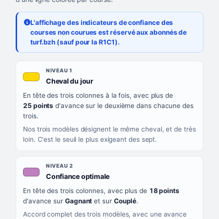
L'affichage des indicateurs de confiance des
courses non courues est réservé aux abonnés de
turf.bzh (sauf pour la R1C1).
Les sept niveaux de confiance, du plus exigeant au moins exigea
NIVEAU
NIVEAU 1
, couleur jaune or
Cheval du jour
QUAND LA LIGNE PREND CETTE COULEUR
En tête des trois colonnes à la fois, avec plus de
CE QUE CELA VOUS DIT
25 points
d'avance sur le deuxième dans chacune des
trois.
Nos trois modèles désignent le même cheval, et de très
loin. C'est le seuil le plus exigeant des sept.
NIVEAU 2
, couleur mauve
Confiance optimale
En tête des trois colonnes, avec plus de
18 points
d'avance sur
Gagnant
et sur
Couplé
.
Accord complet des trois modèles, avec une avance