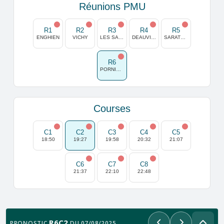
Réunions PMU
R1
R2
R3
R4
R5
ENGHIEN
VICHY
LES SABLES D OLONNE
DEAUVILLE
SARATOGA
R6
PORNICHET
Courses
C1
C2
C3
C4
C5
18:50
19:27
19:58
20:32
21:07
C6
C7
C8
21:37
22:10
22:48
R6C2
PRONOSTIC
DU 07/08/2025