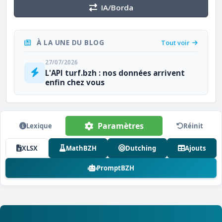
IA/Borda
À LA UNE DU BLOG
Tout voir
27/07/2026
L'API turf.bzh : nos données arrivent
enfin chez vous
Paramètres
Lexique
Réinit
XLSX
MathBZH
Dutching
Ajouts
PromptBZH