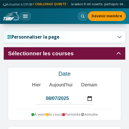
Actualisé à 03h58
⚡ CHALLENGE QUINTÉ :
la saison 8 est ouverte, participez dès maintenant !
Devenir membre
Réinitialiser l'affichage ?
Personnaliser la page
Sélectionner les courses
Annuler
Réinitialiser
Date
Hier
Aujourd'hui
Demain
🚫
À venir
En cours
Terminée
Annulée