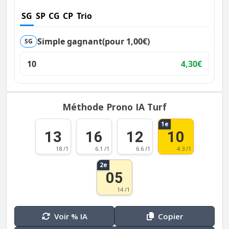
SG
SP
CG
CP
Trio
Simple gagnant
(pour 1,00€)
SG
10
4,30€
Méthode Prono IA Turf
1e
13
16
12
10
18 /1
6.1 /1
6.6 /1
4.3 /1
2e
05
14 /1
Voir % IA
Copier