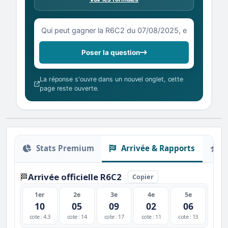
Votre question sur la R6C2 du 07/08/2025
Poser la question
La réponse s'ouvre dans un nouvel onglet, cette
page reste ouverte.
Stats Premium
Arrivée & Rapports
O
Arrivée officielle R6C2
🏁
Copier
1er
2e
3e
4e
5e
10
05
09
02
06
cote : 4.3
cote : 14
cote : 17
cote : 11
cote : 13