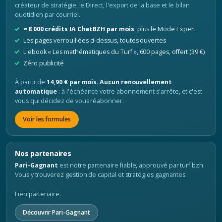
créateur de stratégie, le Direct, l'export de la base et le bilan
quotidien par courriel.
≈ 8 000 crédits IA ChatBZH par mois
, plus le Mode Expert
Les pages verrouillées ci-dessus, toutes ouvertes
L'ebook « Les mathématiques du Turf », 600 pages, offert (39 €)
Zéro publicité
À partir de
14,90 € par mois
.
Aucun renouvellement
automatique
: à l'échéance votre abonnement s'arrête, et c'est
vous qui décidez de vous réabonner.
Voir les formules
Nos partenaires
Pari-Gagnant
est notre partenaire fiable, approuvé par turf.bzh.
Vous y trouverez gestion de capital et stratégies gagnantes.
Lien partenaire.
Découvrir Pari-Gagnant