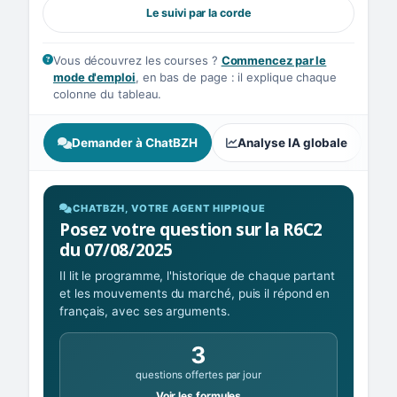
Le suivi par la corde
Vous découvrez les courses ?
Commencez par le
mode d'emploi
, en bas de page : il explique chaque
colonne du tableau.
Demander à ChatBZH
Analyse IA globale
A
CHATBZH, VOTRE AGENT HIPPIQUE
Posez votre question sur la R6C2
du 07/08/2025
Il lit le programme, l'historique de chaque partant
et les mouvements du marché, puis il répond en
français, avec ses arguments.
3
questions offertes par jour
Voir les formules