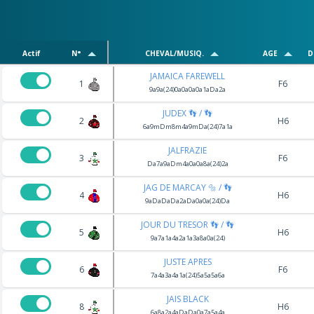
Actif
N°
CHEVAL/MUSIQ.
AGE
D
JAMAICA FAREWELL
1
F6
9a9a(24)0a0a0a0a1aDa2a
JUDEX 👣 / 👣
2
H6
6a9mDm8m4a9mDa(24)7a1a
JALFRAZIE
3
F6
Da7a9aDm4a0a0a8a(24)2a
JAG DE MARCAY 🔩 / 👣
4
H6
9aDaDaDa2aDa0a0a(24)Da
JOUR DU TRESOR 👣 / 👣
5
H6
9a7a1a4a2a1a3a8a0a(24)
JUSTE APRES
6
F6
7a4a3a4a1a(24)5a5a5a6a
JAIS BLACK
8
H6
6a8a2a4aDaDa0a7a5a4a