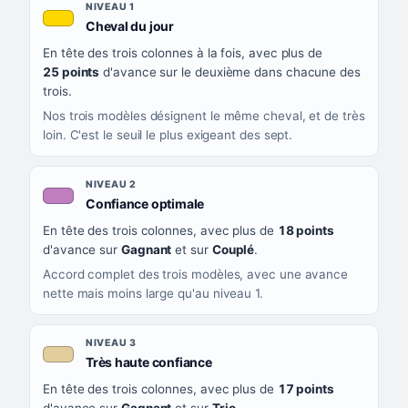
NIVEAU
NIVEAU 1
, couleur jaune or
Cheval du jour
QUAND LA LIGNE PREND CETTE COULEUR
En tête des trois colonnes à la fois, avec plus de
CE QUE CELA VOUS DIT
25 points
d'avance sur le deuxième dans chacune des
trois.
Nos trois modèles désignent le même cheval, et de très
loin. C'est le seuil le plus exigeant des sept.
NIVEAU 2
, couleur mauve
Confiance optimale
En tête des trois colonnes, avec plus de
18 points
d'avance sur
Gagnant
et sur
Couplé
.
Accord complet des trois modèles, avec une avance
nette mais moins large qu'au niveau 1.
NIVEAU 3
, couleur beige
Très haute confiance
En tête des trois colonnes, avec plus de
17 points