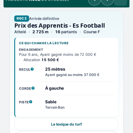
Précédent
Suivant
Arrivée définitive
R6C2
Prix des Apprentis - Es Football
Attelé
2 725 m
16
partants
Course F
CE QUI CHANGE LA LECTURE
ENGAGEMENT
Pour 6 ans, Ayant gagné moins de 72 000 €
Allocation
15 500 €
25 mètres
RECUL
, VOIR LA DÉFINITION
Ayant gagné au moins 37 000 €
À gauche
CORDE
, VOIR LA DÉFINITION
Sable
PISTE
, VOIR LA DÉFINITION
Terrain Bon
Le lexique du turf