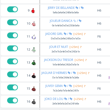
JERRY DE BELLANDE 👣 / 👣
9
H6
5a8a2a6a0a(24)0a5a3a8a
JOUEUR DANICA 🔩 / 👣
10
H6
0a1a4a5aDaDa(23)3a5a6a
JADORE GIRL 👣 / 👣
[+25m] 🚩
11
F6
DaDaDa2a9a(24)5aDa1aDa
JOUR ET NUIT
[+25m] 🚩
12
H6
2aDa7a2a4aDaDa(24)2a1a
JACKSON DU TRESOR
[+25m] 🚩
13
H6
1a5a4a0a6a(24)2aDa5a1a
JAGUAR D'HERMES 👣 / 👣
[+25m] 🚩
14
H6
K
Da1a7a0a(24)4a3a7a2a8a
JUVISY GEMA 👣 / 👣
[+25m] 🚩
15
F6
7a2a2a6a7a5a4a0a(24)7a
JOKO DE LOU 👣 / 👣
[+25m] 🚩
16
H6
2a0a3a0a5a2aDa(24)1a8a