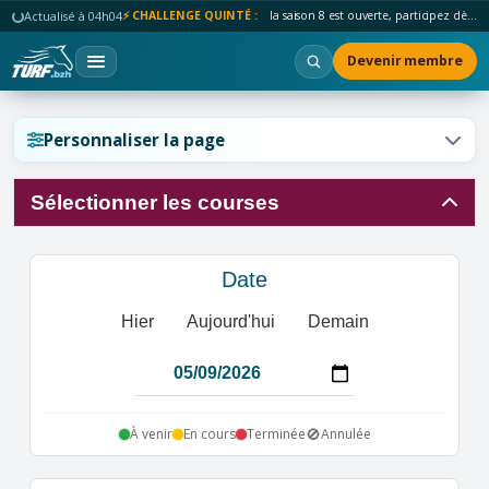
Actualisé à 04h04
⚡ CHALLENGE QUINTÉ :
la saison 8 est ouverte, participez dès maintenant !
Devenir membre
Réinitialiser l'affichage ?
Personnaliser la page
Sélectionner les courses
Annuler
Réinitialiser
Date
Hier
Aujourd'hui
Demain
🚫
À venir
En cours
Terminée
Annulée