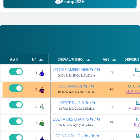
PromptBZH
Actif
N°
CHEVAL/MUSIQ.
AGE
DRIVER/
LETOILE AMERICAINE 👣 / 👣
D.
1
F5
J.M.
0aDa1a1a(25)Da6aDaDa1a
LIBERIAN GIRL 👣 / 👣
Q. CH
2
F5
H. CHA
8a1a1a3a(25)1a7aDm4aDa
LIBERTE DU RIB 👣 / 👣
N
3
F5
MICKA
6a7a8a3a9aDa2a(25)6aDa
LOLITA DES CHAMPS 👣 / 👣
P.
4
F5
P. 
9a1a3a1a8a(25)1aDa4a6a
LORINA LOULOU 👣 / 👣 🥕
M.
5
F5