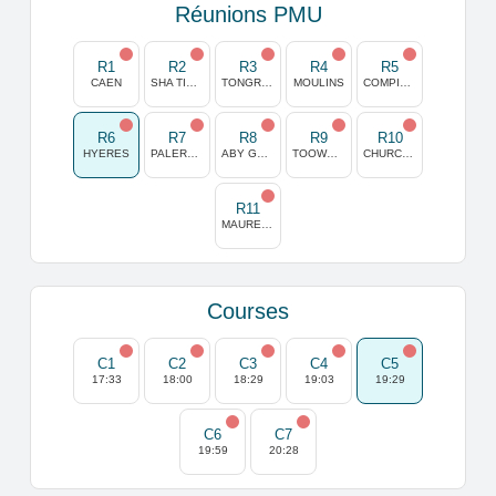
Réunions PMU
R1
R2
R3
R4
R5
CAEN
SHA TIN (HONG KONG)
TONGRES
MOULINS
COMPIEGNE
R6
R7
R8
R9
R10
HYERES
PALERMO
ABY GOTEBORG
TOOWOOMBA
CHURCHILL DOWNS
R11
MAURE DE BRETAGNE
Courses
C1
C2
C3
C4
C5
17:33
18:00
18:29
19:03
19:29
C6
C7
19:59
20:28