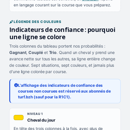
en langage courant sur la course que vous préparez.
LÉGENDE DES COULEURS
Indicateurs de confiance : pourquoi
une ligne se colore
Trois colonnes du tableau portent nos probabilités :
Gagnant
,
Couplé
et
Trio
. Quand un cheval y prend une
avance nette sur tous les autres, sa ligne entière change
de couleur. Sept situations, sept couleurs, et jamais plus
d'une ligne colorée par course.
L'affichage des indicateurs de confiance des
courses non courues est réservé aux abonnés de
turf.bzh (sauf pour la R1C1).
Les sept niveaux de confiance, du plus exigeant au moins exigea
NIVEAU
NIVEAU 1
, couleur jaune or
Cheval du jour
QUAND LA LIGNE PREND CETTE COULEUR
En tête des trois colonnes à la fois, avec plus de