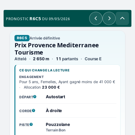
R6C5
PRONOSTIC
DU 09/05/2026
Précédent
Suivant
Arrivée définitive
R6C5
Prix Provence Mediterranee
Tourisme
Attelé
2 650 m
11
partants
Course E
CE QUI CHANGE LA LECTURE
ENGAGEMENT
Pour 5 ans, Femelles, Ayant gagné moins de 41 000 €
Allocation
23 000 €
Autostart
DÉPART
, VOIR LA DÉFINITION
À droite
CORDE
, VOIR LA DÉFINITION
Pouzzolane
PISTE
, VOIR LA DÉFINITION
Terrain Bon