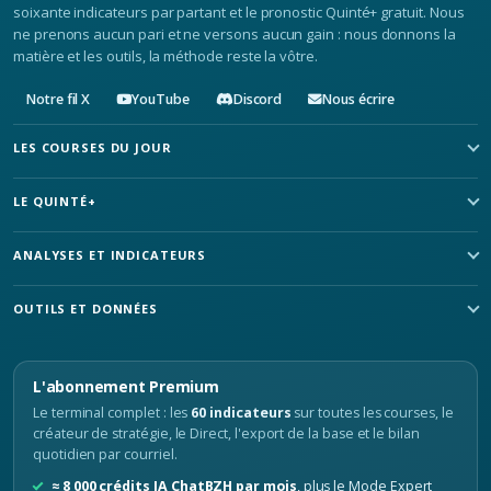
soixante indicateurs par partant et le pronostic Quinté+ gratuit. Nous
ne prenons aucun pari et ne versons aucun gain : nous donnons la
matière et les outils, la méthode reste la vôtre.
Notre fil X
YouTube
Discord
Nous écrire
LES COURSES DU JOUR
LE QUINTÉ+
ANALYSES ET INDICATEURS
OUTILS ET DONNÉES
L'abonnement Premium
Le terminal complet : les
60 indicateurs
sur toutes les courses, le
créateur de stratégie, le Direct, l'export de la base et le bilan
quotidien par courriel.
≈ 8 000 crédits IA ChatBZH par mois
, plus le Mode Expert