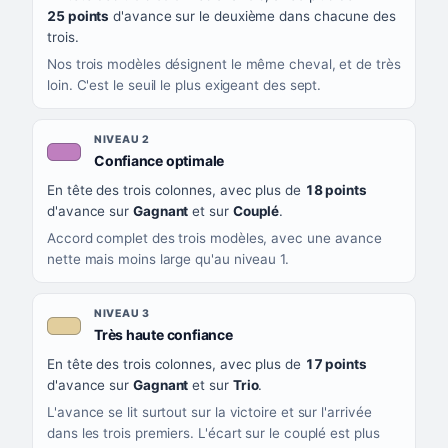
CE QUE CELA VOUS DIT
25 points
d'avance sur le deuxième dans chacune des
trois.
Nos trois modèles désignent le même cheval, et de très
loin. C'est le seuil le plus exigeant des sept.
NIVEAU 2
, couleur mauve
Confiance optimale
En tête des trois colonnes, avec plus de
18 points
d'avance sur
Gagnant
et sur
Couplé
.
Accord complet des trois modèles, avec une avance
nette mais moins large qu'au niveau 1.
NIVEAU 3
, couleur beige
Très haute confiance
En tête des trois colonnes, avec plus de
17 points
d'avance sur
Gagnant
et sur
Trio
.
L'avance se lit surtout sur la victoire et sur l'arrivée
dans les trois premiers. L'écart sur le couplé est plus