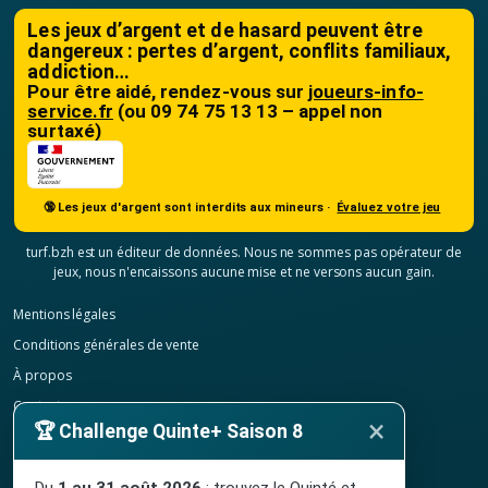
Les jeux d’argent et de hasard peuvent être
dangereux : pertes d’argent, conflits familiaux,
addiction…
Pour être aidé, rendez-vous sur
joueurs-info-
service.fr
(ou 09 74 75 13 13 – appel non
surtaxé)
🔞 Les jeux d'argent sont interdits aux mineurs ·
Évaluez votre jeu
turf.bzh est un éditeur de données. Nous ne sommes pas opérateur de
jeux, nous n'encaissons aucune mise et ne versons aucun gain.
Mentions légales
Conditions générales de vente
À propos
Contact
×
🏆 Challenge Quinte+ Saison 8
Confidentialité
Résilier mon abonnement