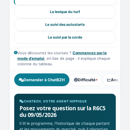
Le lexique du turf
Le suivi des autostarts
Le suivi par la corde
Vous découvrez les courses ?
Commencez par le
mode d'emploi
, en bas de page : il explique chaque
colonne du tableau.
Demander à ChatBZH
Difficulté
Analyse I
, tendance des parieurs : Ex
CHATBZH, VOTRE AGENT HIPPIQUE
Posez votre question sur la R6C5
du 09/05/2026
Il lit le programme, l'historique de chaque partant
et les mouvements du marché, puis il répond en