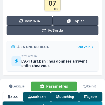
07
18 /1
Voir % IA
Copier
IA/Borda
À LA UNE DU BLOG
Tout voir
27/07/2026
L'API turf.bzh : nos données arrivent
enfin chez vous
Paramètres
Lexique
Réinit
XLSX
MathBZH
Dutching
Ajouts