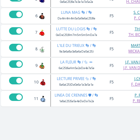
H. CHA
0a8a(25)9a7a3a1a7a5a2a
LUNA MAG 👣 / 👣
S. 
6
F5
P. 
Da4m4m4m5a5a9a6a(25)9a
LUTTE DU LOGIS 👣 / 👣
TH
7
F5
TH. B
0aDa(25)9m7m5m5m5mDa7a
L'ILE DU TRIEUX 👣 / 👣
MAR
8
F5
MICKA
9a3a6a8a3a8a6aDa0a(25)
LA FLEUR 👣 / 🔩 🥕
J.F. VA
9
F5
J.F. VAN
6a(25)6aAm5a2aDa4a7a5a
LECTURE PRIVEE 🔩 / 👣
J.
10
F5
F. D
8a6a(25)Da0a6a1a3a5a1a
LINEA DE CRENNES 🛡️ / 👣
P.
11
F5
P. 
1a8a(25)5a5a4aDaDa7a2a