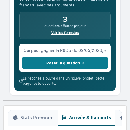
français, avec ses arguments.
3
questions offertes par jour
Voir les formules
Votre question sur la R6C5 du 09/05/2026
Poser la question
La réponse s'ouvre dans un nouvel onglet, cette
page reste ouverte.
Stats Premium
Arrivée & Rapports
O