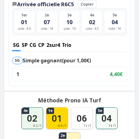
Arrivée officielle R6C5
🏁
Copier
1er
2e
3e
4e
5e
01
07
10
02
04
cote : 4.4
cote : 18
cote : 10
cote : 4.5
cote : 14
SG
SP
CG
CP
2sur4
Trio
Simple gagnant
(pour 1,00€)
SG
1
4,40€
Méthode Prono IA Turf
4e
1e
5e
02
01
06
04
4.5 /1
4.4 /1
11 /1
14 /1
2e