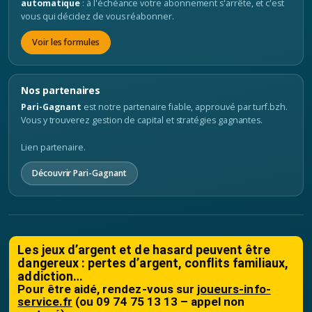
automatique
: à l'échéance votre abonnement s'arrête, et c'est
vous qui décidez de vous réabonner.
Voir les formules
Nos partenaires
Pari-Gagnant
est notre partenaire fiable, approuvé par turf.bzh.
Vous y trouverez gestion de capital et stratégies gagnantes.
Lien partenaire.
Découvrir Pari-Gagnant
Les jeux d’argent et de hasard peuvent être
dangereux : pertes d’argent, conflits familiaux,
addiction…
Pour être aidé, rendez-vous sur
joueurs-info-
service.fr
(ou 09 74 75 13 13 – appel non