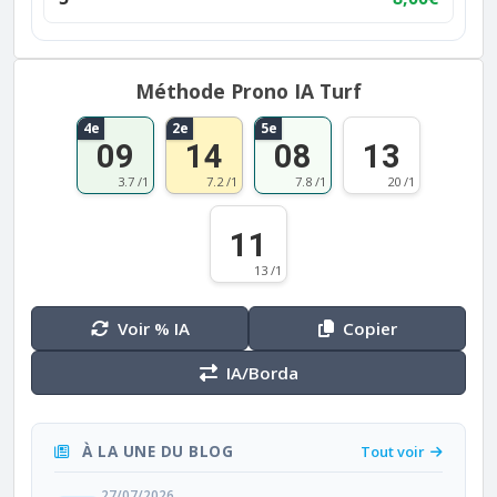
Méthode Prono IA Turf
4e
2e
5e
09
14
08
13
3.7 /1
7.2 /1
7.8 /1
20 /1
11
13 /1
Voir % IA
Copier
IA/Borda
À LA UNE DU BLOG
Tout voir
27/07/2026