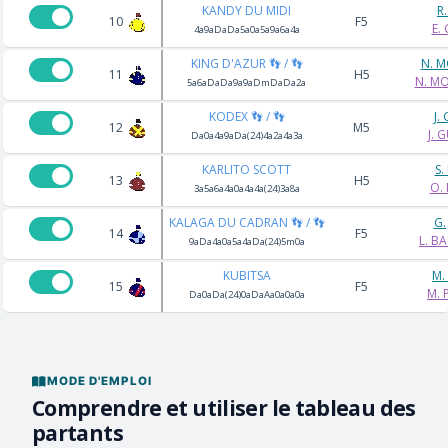
KANDY DU MIDI
R
10
F5
E.
4a9aDaDa5a0a5a9a6a4a
KING D'AZUR 👣 / 👣
N. 
11
H5
N. M
5a6aDaDa9a9aDmDaDa2a
KODEX 👣 / 👣
J.
12
M5
J. 
Da0a4a9aDa(24)4a2a4a3a
KARLITO SCOTT
S.
13
H5
O.
3a5a6a4a0a4a4a(24)3a8a
KALAGA DU CADRAN 👣 / 👣
G.
14
F5
L. B
9aDa4a0a5a4aDa(24)5m0a
KUBITSA
M.
15
F5
M. 
Da0aDa(24)0aDaAa0a0a0a
MODE D'EMPLOI
Comprendre et utiliser le tableau des
partants