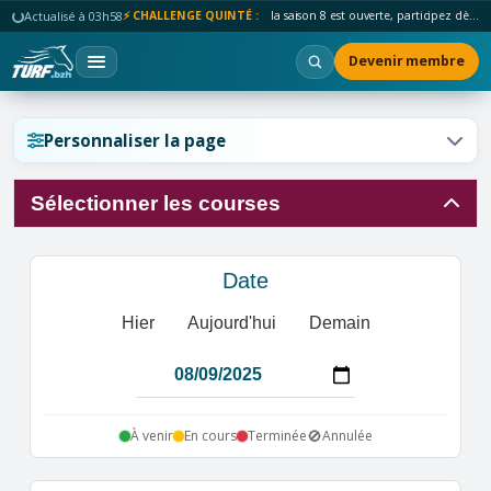
Actualisé à 03h58
⚡ CHALLENGE QUINTÉ :
la saison 8 est ouverte, participez dès maintenant !
Devenir membre
Réinitialiser l'affichage ?
Personnaliser la page
Sélectionner les courses
Annuler
Réinitialiser
Date
Hier
Aujourd'hui
Demain
🚫
À venir
En cours
Terminée
Annulée