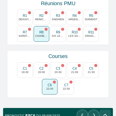
Réunions PMU
R1
R2
R3
R4
R5
DEAUVILLE
MUNICH-RIEM
ENGHIEN
ARGENTAN
DUINDIGT
R7
R8
R9
R10
R11
SARATOGA
CAGNES/MER
AIX LES BAINS
LES SABLES D OLONNE
GRAIGNES
Courses
C1
C2
C3
C4
C5
19:30
20:00
20:30
21:00
21:30
C6
C7
22:00
22:30
R8C6
PRONOSTIC
DU 09/08/2025