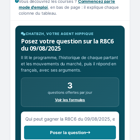
Vous découvrez les courses ?
Commencez par le
mode d'emploi
, en bas de page : il explique chaque
colonne du tableau.
CHATBZH, VOTRE AGENT HIPPIQUE
Posez votre question sur la R8C6
du 09/08/2025
Il lit le programme, l'historique de chaque partant
et les mouvements du marché, puis il répond en
français, avec ses arguments.
3
questions offertes par jour
Voir les formules
Votre question sur la R8C6 du 09/08/2025
Poser la question