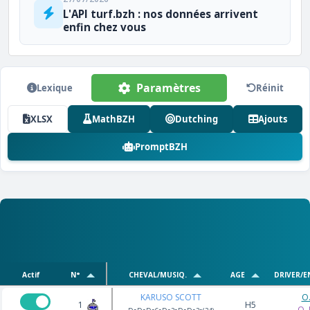
L'API turf.bzh : nos données arrivent
enfin chez vous
Paramètres
Lexique
Réinit
XLSX
MathBZH
Dutching
Ajouts
PromptBZH
Actif
N°
CHEVAL/MUSIQ.
AGE
DRIVER/E
KARUSO SCOTT
O
1
H5
O.