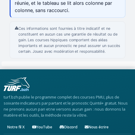
réunie, et le tableau se lit alors colonne par
colonne, sans raccourci.
Ces informations sont fournies à titre indicatif et ne
constituent en aucun cas une garantie de résultat ou de
gain. Les courses hippiques comportent des aléas
importants et aucun pronostic ne peut assurer un succès
certain. Jouez avec modération et responsabilité.
turf.bzh publie le programme complet des courses PMU, plus de
soixante indicateurs par partant et le pronostic Quinté+ gratuit. Nous
ne prenons aucun pari et ne versons aucun gain : nous donnons la
matière et les outils, la méthode reste la vôtre.
Notre fil X
YouTube
Discord
Nous écrire