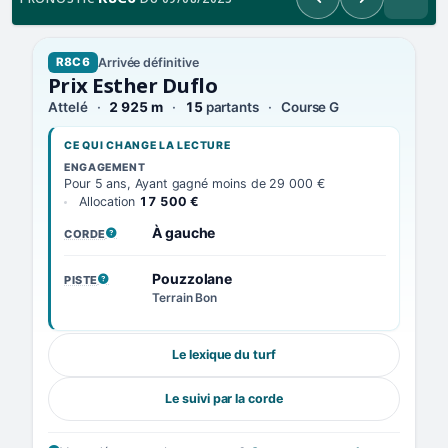
Précédent
Suivant
Arrivée définitive
R8C6
Prix Esther Duflo
Attelé
2 925 m
15
partants
Course G
CE QUI CHANGE LA LECTURE
ENGAGEMENT
Pour 5 ans, Ayant gagné moins de 29 000 €
Allocation
17 500 €
À gauche
CORDE
, VOIR LA DÉFINITION
Pouzzolane
PISTE
, VOIR LA DÉFINITION
Terrain Bon
Le lexique du turf
Le suivi par la corde