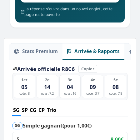
La réponse s'ouvre dans un nouvel onglet, cette
page reste ouverte.
Stats Premium
Arrivée & Rapports
O
Arrivée officielle R8C6
🏁
Copier
1er
2e
3e
4e
5e
05
14
04
09
08
cote : 8
cote : 7.2
cote : 16
cote : 3.7
cote : 7.8
SG
SP
CG
CP
Trio
Simple gagnant
(pour 1,00€)
SG
5
8,00€