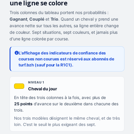
une ligne se colore
Trois colonnes du tableau portent nos probabilités :
Gagnant
,
Couplé
et
Trio
. Quand un cheval y prend une
avance nette sur tous les autres, sa ligne entière change
de couleur. Sept situations, sept couleurs, et jamais plus
d'une ligne colorée par course.
L'affichage des indicateurs de confiance des
courses non courues est réservé aux abonnés de
turf.bzh (sauf pour la R1C1).
Les sept niveaux de confiance, du plus exigeant au moins exigea
NIVEAU
NIVEAU 1
, couleur jaune or
Cheval du jour
QUAND LA LIGNE PREND CETTE COULEUR
En tête des trois colonnes à la fois, avec plus de
CE QUE CELA VOUS DIT
25 points
d'avance sur le deuxième dans chacune des
trois.
Nos trois modèles désignent le même cheval, et de très
loin. C'est le seuil le plus exigeant des sept.